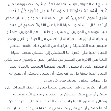
يشرح لك الظواهر الإنسانية لماذا هؤلاء شرحت صدورهم؟ قال:
"ذَٰلِكَ بِأَنَّهُمُ ٱسْتَحَبُّوا۟ ٱلْحَيَوٰةَ ٱلدُّنْيَا عَلَى ٱلْـَٔاخِرَةِ وَأَنَّ ٱللَّهَ لَا
يَهْدِى ٱلْقَوْمَ ٱلْكَـٰفِرِينَ". أما هي الحياة الدنيا حلوة والإنسان ممكن
أن أحداً قال: "استحبوا الحياة الدنيا على الآخرة". صحيح في حياة
دنيا. هؤلاء في الموازين أن خسرت وبطلت أنهم الموازين اطمئنوا
بالحياة الدنيا إليها، الحياة الدنيا أحسن من الحياة. والقرآن وضع
عليهم هذه التشكيلة والتركيبة من الناس ذلك بأنهم استحبوا
الحياة الدنيا على الآخرة. ما المشكل إلى الإنسان سحب الحياة
الدنيا على الآخرة هي العشر من للكافر. الذين لا يؤمنون بالله للذين
لا يعدلون للذين لا ينصرون الحق. فطبعاً السحب بالحياة الدنيا،
الحياة الدنيا فيها كل ما هو يمكن أن يتمناه وممكن أن تفتح له
كل الأبواب، شهرة، صحة، قوة، كل شيء.
القرآن الكريم في هذا الموضوع تحديداً يبين لي أخطر الثغرات اللي
ممكن أن يقع فيها الإنسان في الصد عن سبيل الله سبحانه
وتعالى: التعلق بالدنيا واستحباب الحياة الدنيا على الآخرة. ولكن
أحياناً ممكن أن كل يعني نحب يعني ما فيها شيء أو الإنسان يحب