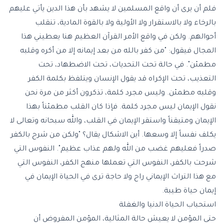
فلم أن يرى أن واقع المسلمين لا يشهد بأن هذا الدين يأتي عليهم
بالرخاء ولا بالاستقرار ولا الأولية ولا بالقوة المادية، تنقلب
أحوالهم. ولكن في واقع الأمر القرآن العظيم هنا يعطيني هذا
المجال فيقول: "من كفر بالله من بعد إيمانه إلا من أكره وقلبه
مطمئن". في حالة تحت التحديات، تحت الاضطهاد، تحت
التعذيب، تحت الإكراه قد يقول الإنسان ويتلفظ بكلمة الكفر
وقلبه مطمئن. وليس مجرد كلمة، تذكرون أكثر من مرة نحن
نقول الإيمان ليس مجرد كلمة. فإذا كان القلب مطمئناً بهذا
الإيمان ومتيقناً واستقر الإيمان في القلب، والله سبحانه وتعالى لا
يكلف نفساً إلا وسعها. أين الاشكال يقال؟ "ولكن من شرح بالكفر
صدراً فعليهم غضب من الله ولهم عذاب عظيم". النفوس التي
شرحت بالكفر، النفوس التي تعملها منهج الكفر، النفوس التي
مع هذا التراث الإيماني راح ولا حاجة ترى في الحياة الإيمان في
إيمان حياة طيبة.
استحباب الحياة الدنيا والغفلة
حتى المؤمن لا يعيش حالة المثالية، المؤمن المفروض أن