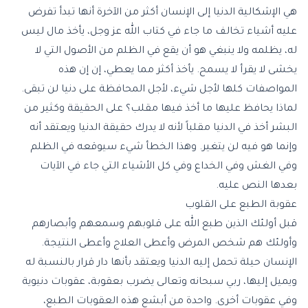
هي الإشكالية الدنيا إلى الإنسان أكثر من الآخرة أنها تبدأ تفرض
عليه أشياء تخالف ما جاء في كتاب الله عز وجل، يأخذ مال ليس
له، يظلمه ولا ينبغي هو أن يقع في الظلم من الأصول التي لا
يخشى لا يقرأ لا يسمح. يأخذ أكثر مما يعطي، إن إن هذه
المواصفات كلها لأجل شيء، لأجل المحافظة على دنيا لن تبقى.
لماذا يحافظ عليها ما أخذ فيها مقلب؟ على الحقيقة وكثير من
البشر أخذ في الدنيا مقلباً لأنه لا يدرك حقيقة الدنيا ويعتقد أنه
وإنما هو فيه لن يتغير. وهذا الخطأ شيء سيوقعه في الظلم
وفي الغش وفي الخداع وفي كل الأشياء التي جاء في الآيات
بعدها النص عليه.
عقوبة الطبع على القلوب
قبل أولئك الذين
طبع الله على قلوبهم وسمعهم وأبصارهم
وأولئك هم شخص المرض وأعطى العلاج وأعطى النتيجة.
الإنسان حيلة تحمل إليه الدنيا ويعتقد بأنها دار قرار بالنسبة له
ويميل إليها، ربي سبحانه وتعالى يضرب بعقوبة، عقوبات دنيوية
وفي عقوبات أخرى. واحدة من أبشع هذه العقوبات الطبع،