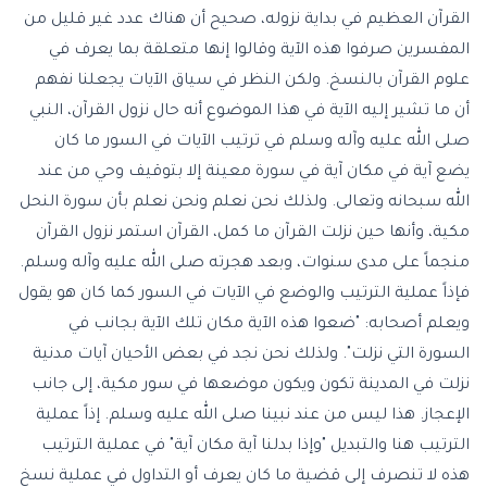
القرآن العظيم في بداية نزوله، صحيح أن هناك عدد غير قليل من
المفسرين صرفوا هذه الآية وقالوا إنها متعلقة بما يعرف في
علوم القرآن بالنسخ. ولكن النظر في سياق الآيات يجعلنا نفهم
أن ما تشير إليه الآية في هذا الموضوع أنه حال نزول القرآن، النبي
صلى الله عليه وآله وسلم في ترتيب الآيات في السور ما كان
يضع آية في مكان آية في سورة معينة إلا بتوقيف وحي من عند
الله سبحانه وتعالى. ولذلك نحن نعلم ونحن نعلم بأن سورة النحل
مكية، وأنها حين نزلت القرآن ما كمل، القرآن استمر نزول القرآن
منجماً على مدى سنوات، وبعد هجرته صلى الله عليه وآله وسلم.
فإذاً عملية الترتيب والوضع في الآيات في السور كما كان هو يقول
ويعلم أصحابه: "ضعوا هذه الآية مكان تلك الآية بجانب في
السورة التي نزلت". ولذلك نحن نجد في بعض الأحيان آيات مدنية
نزلت في المدينة تكون ويكون موضعها في سور مكية، إلى جانب
الإعجاز. هذا ليس من عند نبينا صلى الله عليه وسلم. إذاً عملية
الترتيب هنا والتبديل "وإذا بدلنا آية مكان آية" في عملية الترتيب
هذه لا تنصرف إلى قضية ما كان يعرف أو التداول في عملية نسخ