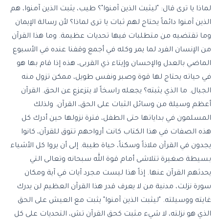
لماذا يا ترى قال: "ليثبت الذين آمنوا"؟ طيب، يثبت الذين آمنوا، هم
الذين آمنوا دائماً يحتاج لهم ثبات يا ترى لماذا؟ لأن رسالة الإيمان
وما تقتضيه من متطلبات فيها تحديات عظيمة. وما هذا القرآن
من الإنسان الفرد لما يمر وكله في أجمع وقفنا عنده في الأسبوع
الماضي بالعدل والإحسان وإيتاء ذي القربى، هذه إذا قام بها هو
في حياته يحتاج لها قوة وصبر ونفس طويل، ممكن تزول منه
الجبال. ما الذي يثبته؟ يجعله راسخاً لا يتزعزع عن الحق. القرآن
أعظم وسيلة من وسائل الثبات على الحق، القرآن. ولذلك
المسلمون في بداياتها حتى الطفل، فترة نزولها حين أدرك كل
هذه الصفات في هذا الكتاب كانت أرواحهم تتوق للقرآن، كانوا
يجدون في القرآن ملاذاً وسكناً، حياة طيبة. إلى أن يروا كل الأشياء
بسيطة صغيرة تتلاشى أمام قوة الله سبحانه وتعالى التي
يحدثهم القرآن عنها. إذاً هذا ليست مجرد آيات في آية ومكان
سورة نزلت، مدنية من لا يعرف قدر هذا القرآن العظيم لن يدرك
غايته ووسيلته. "ليثبت الذين آمنوا" يثبت مع العيش على الحق
الذي هو نزلته، لا شيء مثبت كحق القرآن تش، التحديات على كل