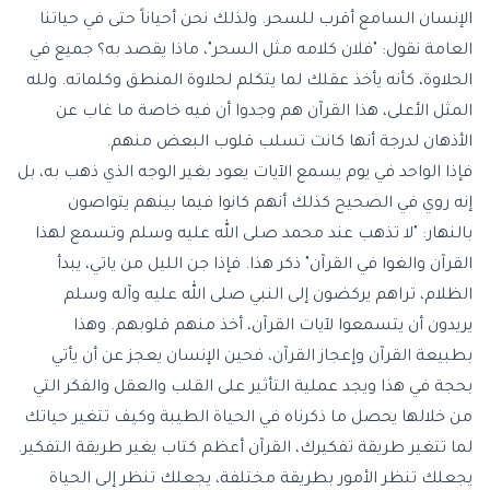
الإنسان السامع أقرب للسحر. ولذلك نحن أحياناً حتى في حياتنا
العامة نقول: "فلان كلامه مثل السحر"، ماذا يقصد به؟ جميع في
الحلاوة، كأنه يأخذ عقلك لما يتكلم لحلاوة المنطق وكلماته. ولله
المثل الأعلى، هذا القرآن هم وجدوا أن فيه خاصة ما غاب عن
الأذهان لدرجة أنها كانت تسلب قلوب البعض منهم.
فإذا الواحد في يوم يسمع الآيات يعود بغير الوجه الذي ذهب به، بل
إنه روي في الصحيح كذلك أنهم كانوا فيما بينهم يتواصون
بالنهار: "لا تذهب عند محمد صلى الله عليه وسلم وتسمع لهذا
القرآن والغوا في القرآن" ذكر هذا. فإذا جن الليل من ياتي، يبدأ
الظلام، تراهم يركضون إلى النبي صلى الله عليه وآله وسلم
يريدون أن يتسمعوا لآيات القرآن، أخذ منهم قلوبهم. وهذا
بطبيعة القرآن وإعجاز القرآن، فحين الإنسان يعجز عن أن يأتي
بحجة في هذا ويجد عملية التأثير على القلب والعقل والفكر التي
من خلالها يحصل ما ذكرناه في الحياة الطيبة وكيف تتغير حياتك
لما تتغير طريقة تفكيرك، القرآن أعظم كتاب يغير طريقة التفكير.
يجعلك تنظر الأمور بطريقة مختلفة، يجعلك تنظر إلى الحياة