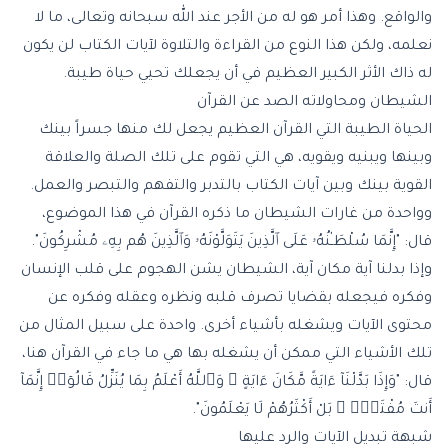
والواقع. وهذا أمر هو له من الأجر عند الله سبحانه وتعالى، ما لا
نعلمه، ولكن هذا النوع من القراءة والتلاوة لآيات الكتاب لن يكون
له ذاك الأثر الكبير العظيم في أن يجعلك تحيي حياة طيبة.
الشيطان ومحاولاته الصد عن القرآن
الحياة الطيبة التي القرآن العظيم يجعل لك منها جسراً بينك
وبينها ويبنيه ويقويه، هي التي تقوم على تلك الصلة والعلاقة
القوية بينك وبين آيات الكتاب بالتدبر والتفهم والتبصر والعمل.
وواحدة من غارات الشيطان ما ذكره القرآن في هذا الموضوع،
قال: "إِنَّمَا سُلْطَـٰنُهُۥ عَلَى ٱلَّذِينَ يَتَوَلَّوْنَهُۥ وَٱلَّذِينَ هُم بِهِۦ مُشْرِكُونَ".
وإذا بدلنا آية مكان آية، الشيطان يشن الهجوم على قلب الإنسان
وفكره فيجعله بقضايا تصرف قلبه ونظره وعقله وفكره عن
محتوى الآيات ويشغله بأشياء أخرى. واحدة على سبيل المثال من
تلك الأشياء التي ممكن أن يشغله بها هي ما جاء في القرآن هنا،
قال: "وَإِذَا بَدَّلْنَآ ءَايَةً مَّكَانَ ءَايَةٍ ۙ وَٱللَّهُ أَعْلَمُ بِمَا يُنَزِّلُ قَالُوٓا۟ إِنَّمَآ
أَنتَ مُفْتَرٍۭ ۚ بَلْ أَكْثَرُهُمْ لَا يَعْلَمُونَ".
شبهة تبديل الآيات والرد عليها