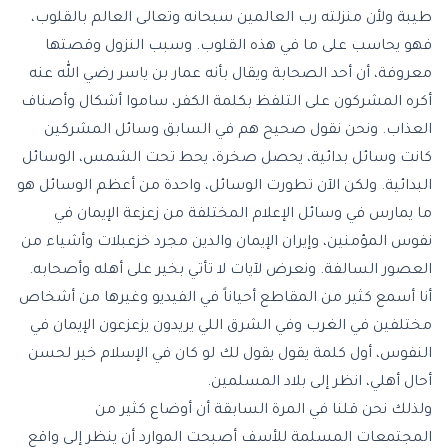
طيبة ولأن منزلته رب العالمين سبحانه وتعالى العالم بالقلوب،
فهو يحاسب على ما في هذه القلوب. وسبب النزول وقصتها
معروفة، أن أحد الصحابة ويقال بأنه عمار بن ياسر رضي الله عنه
أكره المشركون على التلفظ بكلمة الكفر، ساموا أشكال وأصناف
العذاب. ونحن نقول صحيح هم في السابق وسائل المشركين
كانت وسائل بدائية، يحصل صخرة، يحط تحت الشمس، الوسائل
البدائية. ولكن الآن تطورت الوسائل، واحدة من أعظم الوسائل هو
ما يمارس في وسائل الإعلام المختلفة من زعزعة الإيمان في
نفوس المؤمنين، وإيران الإيمان والدين مجرد خزعبلات وأشياء من
العصور السالفة. ونعرض لآيات لا تأتي بخير على أهله وأصحابه.
أنا أسمع كثير من المقاطع أحياناً في الفيديو وغيرها من أشخاص
مختلفين في الغرب وفي الشرق اللي يريدون يزعزعون الإيمان في
النفوس، أول كلمة يقول يقول لك لو كان في الإسلام خير لحسن
أحال أهلي، انظر إلى بلاد المسلمين.
ولذلك نحن قلنا في المرة السابقة أن أوضاع كثير من
المجتمعات المسلمة للأسف أصبحت الموارد أن ينظر إلى واقع