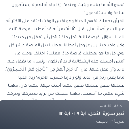
"يمحو الله ما يشاء ويثبت وعنده". "إذا جاء أجلهم لا يستأخرون
ساعة ولا يستقدمون".
القرآن يجعلك تفهم الحياة وهو نفس الوقت اعتقد على الأكثر أنه
غير السم أصلاً يعني، قال: "أنا أشعر أنه قد أعطيت فرصة ثانية
لك بالسؤال، فرصة ثانية لأجل ماذا؟ لأجل أن تغفل من جديد؟".
وكل واحد فينا ربي عز وجل أعطانا يعطينا بدل الفرصة عشر كل
يوم، كل ما هو يعطيك فرصة ماذا فعلت؟ اختلف يومك عن
أمس أمسك هذه الإشكالية لا بد أن تكون الإنسان ما يغفل عنه،
لا بد وأن غفل عنها. قال: "لَا جَرَمَ أَنَّهُمْ فِى ٱلْـَٔاخِرَةِ هُمُ ٱلْخَـٰسِرُونَ".
ماذا يعني ربح في الدنيا ولو زاد إذا خسرت الآخرة؟ ربح الدنيا
عملتها صفر، عملتها صفر. مهما أخذت فيها، مهما كان، مهما
شيء مهم، ما أجمعت، مهما حصلت من تزايد ستتركها وتتركك
لابد أن تتيقن بهذا. ولذلك قال: "لَا جَرَمَ أَنَّهُمْ فِى ٱلْـَٔاخِرَةِ هُمُ
الحلقة التالية
←
ٱلْخَـٰسِرُونَ". هذا الكون اللي يأتي يتكلم عن هؤلاء الذين لم يعيشوا
تدبر سورة النحل: آية ١٠٩ - آية ١١٢
مع القرآن حياة طيبة. ما عرف الحياة من لم يعش مع القرآن
تقريباً ٦٣ دقيقة
حلاوة الحياة. حلوة الحياة ليست في ساعات غفلة، حلاوة الحياة