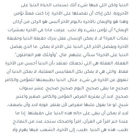
الدنيا ولكن اللي فيها شيء أنك تستحب الحياة الدنيا على
الأخروية. لكن إياك أن تفضلها على الآخرة. إذا كنت فعلاً تؤمن
وهذا هو والإيمان بالآخرة باليوم الآخر أليس هو الركن من أركان
الإيمان؟ أن تؤمن بشيء ولا تحب. عرفت ماذا في الآخرة بعشرات
بمئات المرة؟ لا، لا يمكن الإنسان عقل يدرك حقيقة الدنيا وحقيقة
الآخرة ويفضل الآخر اللي الدنيا على الآخر لا يمكن. ما الذي يفضل
الدنيا على الآخرة؟ ستأتي عليهم. قال: "وأولئك هم الغافلون".
الغفلة، الغفلة هي التي تجعلك تعتقد بأن الدنيا أحسن من الآخرة
فقط. واللي هي لا يمكن بكل المقاييس العقلية، لا يمكن الدنيا أن
تتفوق عن الآخرة في شيء. مثال: الدنيا بطبيعتها للمؤمن والكافر
صحيح ما يبقى صحيح. اليوم صحيح صحيح، عشر سنوات
صحيح. لابد أن يعتريه المرض المؤمن والكافر، صغير واعتبر
شيخ، لو ما يعول عليها معرض لأن يفتقر. قويه لابد وأن يضعف،
لابد لا يمكن أن يبقى على حاله هذه الدنيا على حقيقتها. إذا ما
عندنا خبر اقرأ في القرآن، اقرأ واضحك ستجد عدد من النماذج.
طيب، هذه هي الدنيا. طيب، إلى الآخرة، الشعب فيها يهرم ولا