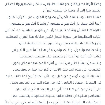
وصغائرها بطريقة وبحجمها الطبيعي، لا تكبر الصغير ولا تصغر
الكبير. هذا القرآن وهذا ما يفعله القرآن.
فماذا كانت وسيلتهم لأجل أن يصرفوا القلوب عن القرآن؟ قالوا:
"إنما أنت مفتر بل أكثرهم لا يعلمون". ولماذا أكثرهم لا يعلمون
حلاوة هذا القرآن وشدة تأثير القرآن في نفوس الناس؟ ما، ثم تاتي
الآيات العظيمة في سورة النحل لتبين مكانة هذا القرآن العظيم
ودور هذا الكتاب العظيم في تحقيق الحياة الطيبة للفرد
وللمجتمع وللدول. ولذلك ونحن نذكر هذا دائماً حين التدبر في
كتاب الله، أنت لو أردت أن تختصر على نفسك المسافة
وتتساءل: لماذا كثير من الناس أفراد المجتمع؟ ممكن يكون
اقتصادي في هذه المرحلة، الأموال أكثر من قبل بالمقاييس
المادية، البيوت أوسع من قبل، وسائل الحياة أريح لما كانت عليه
في السابق، معاناة الناس أقل من هذه النواحي المادية، ولكن
على الرغم من كل هذا لما تأتي على الحياة الطيبة للإنسان
المعاصر ستجد أن حظه منها بسيط محدود لا يتناسب مع
الإمكانيات المادية المهولة التي وصل إليها العلم. في شيء خطأ،