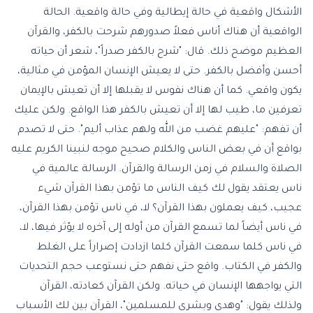
الأشكال واقعية في حالة إيطالية وفي حالة واقعية. الحالة
الواقعية أن هناك أناس فعلاً صدورهم شرحت بالكفر، والقرآن
العظيم موضح ذلك. قال: "شرح بالكفر صدراً"، شعر أن حياته
أحسن وأفضل بالكفر. حتى لا يعيش الإنسان المؤمن في مثالية،
يكون واقعي. كما أن هناك نفوس لا يقبلها إلا أن تعيش بالإيمان
تعرفين ما، طيب لها إلا أن تعيش بالكفر هذا الواقع. ولكن عليك
أن تفهم: "عليهم غضب من الله ولهم عذاب أليم". حتى لا تصدم
بواقع أن في بعض الناس والكلام صحيح موجه لنبينا الكريم عليه
الصلاة والسلام في زمن الرسالة والقرآن. الرسالة عالمية في
ناس يعتقد يقول لك كيف الناس ما تؤمن بهذا القرآن شيء
عجيب، كيف يعملون بهذا القرآن؟ لا، في ناس تؤمن بهذا القرآن،
في ناس أيضاً لما تسمع القرآن من أوله إلى آخره لا يؤثر فيها، لا،
في ناس كلما سمعت القرآن كلما ازدادت إصراراً على الغلط
والكفر في الكتاب. واقع حتى نفهم حتى نستوعب حجم التحديات
التي يواجهها الإنسان في حياته. ولكن القرآن كعادته، القرآن
ولذلك يقول: "وهدى وبشرى للمسلمين"، القرآن بين لك الأسباب