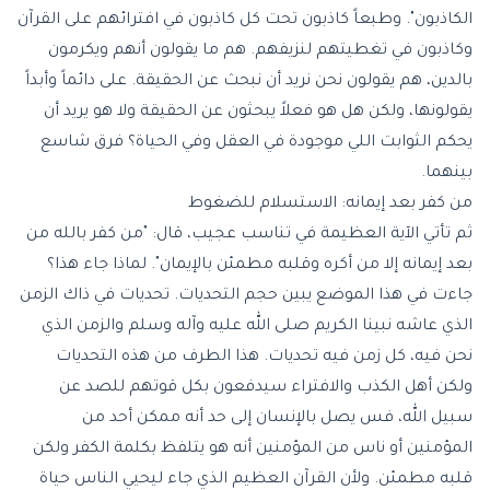
الكاذبون". وطبعاً كاذبون تحت كل كاذبون في افترائهم على القرآن
وكاذبون في تغطيتهم لنزيفهم. هم ما يقولون أنهم ويكرمون
بالدين، هم يقولون نحن نريد أن نبحث عن الحقيقة. على دائماً وأبداً
يقولونها، ولكن هل هو فعلاً يبحثون عن الحقيقة ولا هو يريد أن
يحكم الثوابت اللي موجودة في العقل وفي الحياة؟ فرق شاسع
بينهما.
من كفر بعد إيمانه: الاستسلام للضغوط
ثم تأتي الآية العظيمة في تناسب عجيب، قال: "من كفر بالله من
بعد إيمانه إلا من أكره وقلبه مطمئن بالإيمان". لماذا جاء هذا؟
جاءت في هذا الموضع يبين حجم التحديات. تحديات في ذاك الزمن
الذي عاشه نبينا الكريم صلى الله عليه وآله وسلم والزمن الذي
نحن فيه، كل زمن فيه تحديات. هذا الطرف من هذه التحديات
ولكن أهل الكذب والافتراء سيدفعون بكل قوتهم للصد عن
سبيل الله، فس يصل بالإنسان إلى حد أنه ممكن أحد من
المؤمنين أو ناس من المؤمنين أنه هو يتلفظ بكلمة الكفر ولكن
قلبه مطمئن. ولأن القرآن العظيم الذي جاء ليحيي الناس حياة