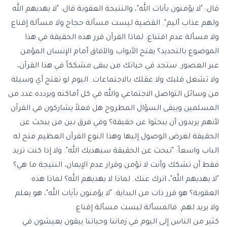
قال: "لا يؤمنون بآيات الله"، والنتيجة العقوبة قال: "لا يهديهم الله
ولهم عذاب أليم". القضية ليست مسألة حجاج ولا مسألة إقناع
ولا مسألة عدم اقتناع. لماذا القرآن قرر هذه الحقيقة في هذا
الموضوع بالتحديد؟ يفتح الأبواب والآفاق أمام الإنسان المؤمن
عبر العصور. ستجد في حياتك من يبقى مشككاً في هذا القرآن،
ولا تشغل قلبك ولا عقلك بالاجتماعات. اليوم لو تفتح أي وسيلة
من وسائل التواصل الاجتماعي والله في كل أماكنه ويردده عدد من
المسلمين ويبقى السؤال المطروح هل فعلاً يشاركون في القرآن
لأنهم يريدون أن يبحثوا عن حقيقة؟ وفي فرق بين من يبحث عن
الحقيقة لغرض الوصول إليها وهذا النوع القرآن العظيم فتح له
الباب واسعاً: "تبحث عن الحقيقة سيهديك الله". ولا إذا كنت تريد
فقط أن تشكك وأنت لا تؤمن وقرار عدم الإيمان، النتيجة ما هي؟
"لا يهديهم الله"، اترك عنك. لماذا لا يهديهم الله؟ لماذا هذه
العقوبة؟ هو قرر ذات من البداية: "لا يؤمنون بآيات الله"، هو يعلم
ولا يريد لهم. فالمسألة ليست مسألة إقناع.
كثير من الناس إلى اليوم في زماننا وحياتنا يبقون يعيشون في