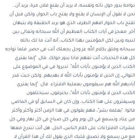
دوامة يدور حول ذاته ونفسه، لا يريد أن يقنع فلان مرة، يريد أن…
نحن لا نقول أن الإنسان لا يقنع ولا يفتح باب الحوار، ولكن قبل أن
تفتح باب الحوار افهم الطرف الذي هو يريد الحقيقة ولا يتيهان
آخر. معجز في آيات الكتاب العظيم أن الله سبحانه وتعالى بين
لنبيه وبين لكل المؤمنين بهذا الكتاب، أنه أنت ما لك بالله
سبحانه وقلق بكلام الله عز وجل يجعلك أنت في حصر. فلما تواجه
كل هذه التحديات أنت تفهم ماذا يدور حولك. قال: "إنما يفتري
الكذب الذين لا يؤمنون بآيات الله". تدبروا في في الموضوع على
التوالي، إن الذين لا يؤمنون بآيات الله لا يهديهم. ولكن حيث قدر
أياديهم الله هم سيقومون بعملية الافتراء. قال: "إنما يفتري
الكذب الذين لا يؤمنون بآيات الله"، يخترقون، سيختلفون
وسيفترون على هذا الكتاب، وإن كان في السابق أو في الماضي
قالوا: "يعلمه بشر"، فهم يقولون في هذا الزمن أكثر وأكثر وأكثر
من عتاد وتسمع في كل يوم وفي كل صباح في كل نهار وفي كل
عشرات الافتراءات على كلام الناس، الحل. هل أنت تندرج معها
مع من يسمع ولا تصدق قلبك الذي يقول لك أن هذا القرآن لا