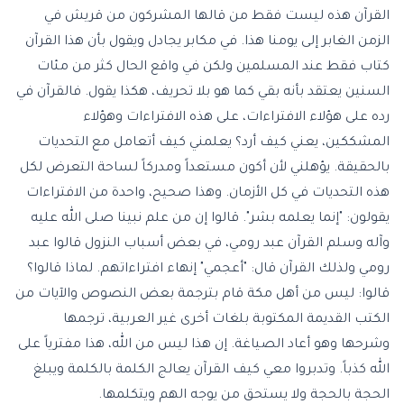
القرآن هذه ليست فقط من قالها المشركون من قريش في
الزمن الغابر إلى يومنا هذا. في مكابر يجادل ويقول بأن هذا القرآن
كتاب فقط عند المسلمين ولكن في واقع الحال كثر من مئات
السنين يعتقد بأنه بقي كما هو بلا تحريف، هكذا يقول. فالقرآن في
رده على هؤلاء الافتراءات، على هذه الافتراءات وهؤلاء
المشككين، يعني كيف أرد؟ يعلمني كيف أتعامل مع التحديات
بالحقيقة. يؤهلني لأن أكون مستعداً ومدركاً لساحة التعرض لكل
هذه التحديات في كل الأزمان. وهذا صحيح، واحدة من الافتراءات
يقولون: "إنما يعلمه بشر". قالوا إن من علم نبينا صلى الله عليه
وآله وسلم القرآن عبد رومي، في بعض أسباب النزول قالوا عبد
رومي ولذلك القرآن قال: "أعجمي" إنهاء افتراءاتهم. لماذا قالوا؟
قالوا: ليس من أهل مكة قام بترجمة بعض النصوص والآيات من
الكتب القديمة المكتوبة بلغات أخرى غير العربية، ترجمها
وشرحها وهو أعاد الصياغة. إن هذا ليس من الله، هذا مفترياً على
الله كذباً. وتدبروا معي كيف القرآن يعالج الكلمة بالكلمة ويبلغ
الحجة بالحجة ولا يستحق من يوجه الهم ويتكلمها.