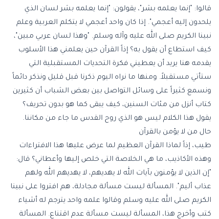
قالوا: "إنما يعلمه بشر"، يقولون: "إنما يعلمه بشر لسان الذي
يلحدون إليه أعجمي". إذا كان واحد أعجمي لا يتكلم العربية وعلم
نبينا الكريم صلى الله عليه وآله وسلم. "وهذا لسان عربي مبين"،
كيف استطاع أن يقول به؟ إذاً القرآن حين يعلمني هذا الأسلوب
يقدمه هنا يريد أن يعطيني فكرة التحديات المستقبلية التي
ستأتي مستقبلاً. ومنها ما نراه اليوم ذكرنا قبل قليل ونذكر دائماً
ونسمع كثيراً على وسائل التواصل بين بعض الشباب أن كثيرين
كتاب أنزل من مئات السنين، كيف يبقى كما هو بدون تحريف؟
يقول هذا الكلام ليس هو الذي روح القدس ما جاء من مكاننا.
حال من لا يؤمن بالقرآن
طيب، إذاً لماذا القرآن العظيم لما عرض عليها هذا الافتراءات
وهذه الأكاذيب، ما هي الخلاصة التي خلص إليها وأعطاني؟ قال:
"إن الذين لا يؤمنون بآيات الله لا يهديهم، لا يهديهم الله ولهم
عذاب أليم". المسألة ليست مسألة مجادلة، هم افتروا على نبينا
الكريم صلى الله عليه وسلم وقالوا علمه واحد يترجم له أشياء
كتب وأخرج هذا، المسألة ليست مسألة عدم اقتناع. المسألة