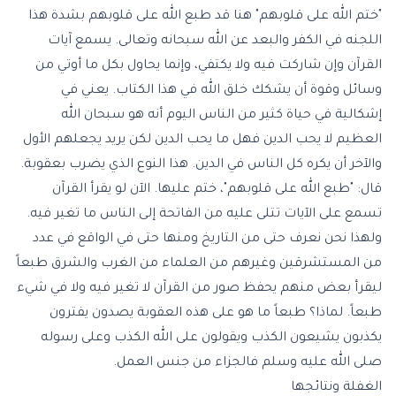
"ختم الله على قلوبهم" هنا قد طبع الله على قلوبهم بشدة هذا
اللجنه في الكفر والبعد عن الله سبحانه وتعالى. يسمع آيات
القرآن وإن شاركت فيه ولا يكتفي، وإنما يحاول بكل ما أوتي من
وسائل وقوة أن يشكك خلق الله في هذا الكتاب. يعني في
إشكالية في حياة كثير من الناس اليوم أنه هو سبحان الله
العظيم لا يحب الدين فهل ما يحب الدين لكن يريد يجعلهم الأول
والآخر أن يكره كل الناس في الدين. هذا النوع الذي يضرب بعقوبة.
قال: "طبع الله على قلوبهم"، ختم عليها. الآن لو يقرأ القرآن
تسمع على الآيات تتلى عليه من الفاتحة إلى الناس ما تغير فيه.
ولهذا نحن نعرف حتى من التاريخ ومنها حتى في الواقع في عدد
من المستشرقين وغيرهم من العلماء من الغرب والشرق طبعاً
ليقرأ بعض منهم يحفظ صور من القرآن لا تغير فيه ولا في شيء
طبعاً. لماذا؟ طبعاً ما هو على هذه العقوبة يصدون يفترون
يكذبون يشيعون الكذب ويقولون على الله الكذب وعلى رسوله
صلى الله عليه وسلم فالجزاء من جنس العمل.
الغفلة ونتائجها