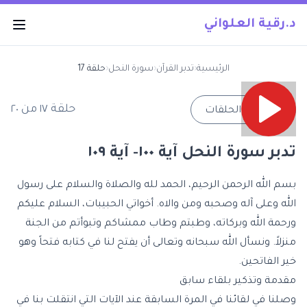
د.رقية العلواني
الرئيسية
‹
تدبر القرآن
‹
سورة النحل
‹
حلقة 17
حلقة
١٧
من
٢٠
→
جميع الحلقات
تدبر سورة النحل آية ١٠٠- آية ١٠٩
بسم الله الرحمن الرحيم، الحمد لله والصلاة والسلام على رسول
الله وعلى آله وصحبه ومن والاه. أخواتي الحبيبات، السلام عليكم
ورحمة الله وبركاته، وطبتم وطاب ممشاكم وتبوأتم من الجنة
منزلاً. ونسأل الله سبحانه وتعالى أن يفتح لنا في كتابه فتحاً وهو
خير الفاتحين.
مقدمة وتذكير بلقاء سابق
وصلنا في لقائنا في المرة السابقة عند الآيات التي انتقلت بنا في