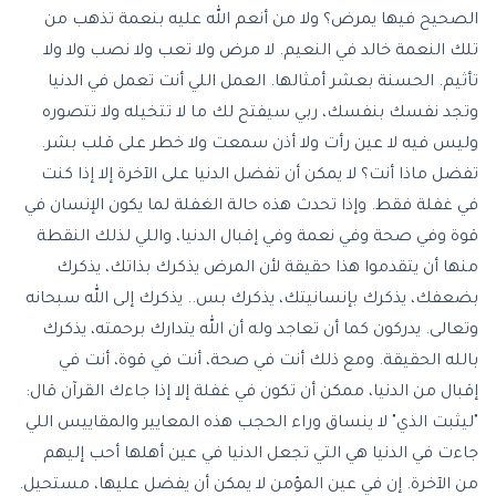
الصحيح فيها يمرض؟ ولا من أنعم الله عليه بنعمة تذهب من
تلك النعمة خالد في النعيم. لا مرض ولا تعب ولا نصب ولا ولا
تأثيم. الحسنة بعشر أمثالها. العمل اللي أنت تعمل في الدنيا
وتجد نفسك بنفسك، ربي سيفتح لك ما لا تتخيله ولا تتصوره
وليس فيه لا عين رأت ولا أذن سمعت ولا خطر على قلب بشر.
تفضل ماذا أنت؟ لا يمكن أن تفضل الدنيا على الآخرة إلا إذا كنت
في غفلة فقط. وإذا تحدث هذه حالة الغفلة لما يكون الإنسان في
قوة وفي صحة وفي نعمة وفي إقبال الدنيا، واللي لذلك النقطة
منها أن يتقدموا هذا حقيقة لأن المرض يذكرك بذاتك، يذكرك
بضعفك، يذكرك بإنسانيتك، يذكرك بس.. يذكرك إلى الله سبحانه
وتعالى. يدركون كما أن تعاجد وله أن الله يتدارك برحمته، يذكرك
بالله الحقيقة. ومع ذلك أنت في صحة، أنت في قوة، أنت في
إقبال من الدنيا، ممكن أن تكون في غفلة إلا إذا جاءك القرآن قال:
"ليثبت الذي" لا ينساق وراء الحجب هذه المعايير والمقاييس اللي
جاءت في الدنيا هي التي تجعل الدنيا في عين أهلها أحب إليهم
من الآخرة. إن في عين المؤمن لا يمكن أن يفضل عليها، مستحيل.