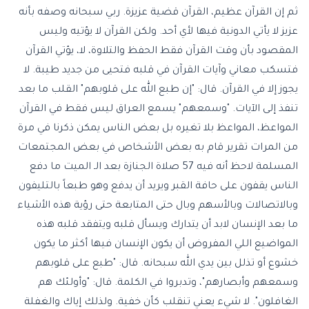
ثم إن القرآن عظيم، القرآن قضية عزيزة. ربي سبحانه وصفه بأنه
عزيز لا يأتي الدونية فيها لأي أحد. ولكن القرآن لا يؤتيه وليس
المقصود بأن وقت القرآن فقط الحفظ والتلاوة، لا، يؤتي القرآن
فتسكب معاني وآيات القرآن في قلبه فتحيى من جديد طيبة. لا
يجوز إلا في القرآن. قال: "إن طبع الله على قلوبهم" القلب ما بعد
تنفذ إلى الآيات. "وسمعهم" يسمع العراق ليس فقط في القرآن
المواعظ، المواعظ بلا تغيره بل بعض الناس يمكن ذكرنا في مرة
من المرات تقرير قام به بعض الأشخاص في بعض المجتمعات
المسلمة لاحظ أنه فيه 57 صلاة الجنازة بعد الـ الميت ما دفع
الناس يقفون على حافة القبر ويريد أن يدفع وهو طبعاً بالتليفون
وبالاتصالات وبالأسهم وبال حتى المتابعة حتى رؤية هذه الأشياء
ما بعد الإنسان لابد أن يتدارك ويسأل قلبه ويتفقد قلبه هذه
المواضيع اللي المفروض أن يكون الإنسان فيها أكثر ما يكون
خشوع أو تذلل بين يدي الله سبحانه. قال: "طبع على قلوبهم
وسمعهم وأبصارهم"، وتدبروا في الكلمة. قال: "وأولئك هم
الغافلون". لا شيء يعني تنقلب كأن خفية. ولذلك إياك والغفلة