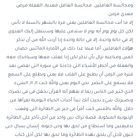
ومجالسة الغافلين. مجالسة الغافل معدية، الغفلة مرض
معدي مزمن.
إلا ما أنت مجالسة الغافلين يعني مرة بالشهر بالسنة لا بأس
لكن كل يوم يوم أيه يوم لا ستدمن عليها وستنتقل إليك العدوى.
إلا في حالة واحدة، إلا في حالة واحدة إذا أردت الله من أن تذكر
هؤلاء الغافلين. أما فيما عدا ذلك في الأمارة المائتين حصان
كمين ومناعته تزال بأن تذكر لكن إذا غفلت معها وسياخذك معه.
والغفلة من أخطر الأشياء التي جاءتنا في سورة التي تقضي بعد
فترة من الزمن أن يطبع على القلب فلا يعني ويطلع على السمع
فلا يسمع على البصر. نحن اليوم يعني والله كنت الـ الـ الشيء
الذي كثير من الناس ربما لا يفهم أنه القرآن يجعل في في بصرك
وبصيرتك شيء بحيث أنك تبدأ أحداث الحياة اليومية تقرأها من
خلال. والله بالأمس كنت أقرأ في خبر عن الطائرة التي وقعت
الإثيوبية المنكوبة، قصة تراك بين واحد من أجل تأخر على الطائرة
بدقيقتين وما استطاع من لحق بها وجن جنونه. إنسان يسال حتى
جنون لأجل أن يلحق بهذه الطائرة وما لحق بها لكل أجل كتاب