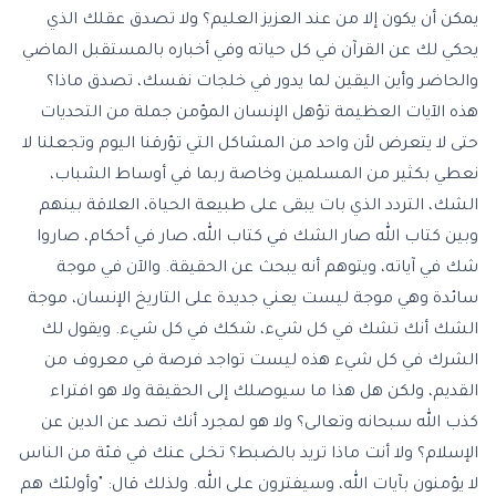
يمكن أن يكون إلا من عند العزيز العليم؟ ولا تصدق عقلك الذي
يحكي لك عن القرآن في كل حياته وفي أخباره بالمستقبل الماضي
والحاضر وأين اليقين لما يدور في خلجات نفسك، تصدق ماذا؟
هذه الآيات العظيمة تؤهل الإنسان المؤمن جملة من التحديات
حتى لا يتعرض لأن واحد من المشاكل التي تؤرقنا اليوم وتجعلنا لا
نعطي بكثير من المسلمين وخاصة ربما في أوساط الشباب،
الشك، التردد الذي بات يبقى على طبيعة الحياة، العلاقة بينهم
وبين كتاب الله صار الشك في كتاب الله، صار في أحكام، صاروا
شك في آياته، ويتوهم أنه يبحث عن الحقيقة. والآن في موجة
سائدة وهي موجة ليست يعني جديدة على التاريخ الإنسان، موجة
الشك أنك تشك في كل شيء، شكك في كل شيء. ويقول لك
الشرك في كل شيء هذه ليست تواجد فرصة في معروف من
القديم، ولكن هل هذا ما سيوصلك إلى الحقيقة ولا هو افتراء
كذب الله سبحانه وتعالى؟ ولا هو لمجرد أنك تصد عن الدين عن
الإسلام؟ ولا أنت ماذا تريد بالضبط؟ تخلى عنك في فئة من الناس
لا يؤمنون بآيات الله، وسيفترون على الله. ولذلك قال: "وأولئك هم