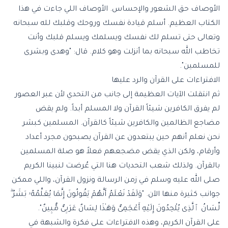
الأوصاف حق الشعور والإحساس. الأوصاف اللي جاءت في هذا
الكتاب العظيم. أسلم قيادة نفسك وروحك وقلبك لله سبحانه
وتعالى حتى تسلم لك نفسك ويسلمك ويسلم قلبك وأنت
تخاطب الله سبحانه بما أنزلت وهو كلام. قال: "وهدى وبشرى
للمسلمين".
الافتراءات على القرآن والرد عليها
ثم انتقلت الآيات العظيمة إلى جانب من التحدي لأن عبر العصور
لم يفرق الكافرين شيئاً القرآن ولا المسلم أبداً. ولم يقض
مضاجع الظالمين والكافرين شيئاً كالقرآن. المسلمين كبشر
نحن نعلم أنهم حين يبتعدون عن القرآن يصبحون مجرد أعداد
وأرقام، ولكن الذي يقض مضجعهم فعلاً هو صلة المسلمين
بالقرآن. ولذلك شعب التحديات هنا التي عُرضت لنبينا الكريم
صلى الله عليه وسلم في زمن الرسالة ونزول القرآن، واللي ممكن
جوانب كثيرة منها الآن. "وَلَقَدْ نَعْلَمُ أَنَّهُمْ يَقُولُونَ إِنَّمَا يُعَلِّمُهُۥ بَشَرٌ ۗ
لِّسَانُ ٱلَّذِى يُلْحِدُونَ إِلَيْهِ أَعْجَمِىٌّ وَهَـٰذَا لِسَانٌ عَرَبِىٌّ مُّبِينٌ".
على القرآن الكريم، وهذه الافتراءات على فكرة والشبهة في