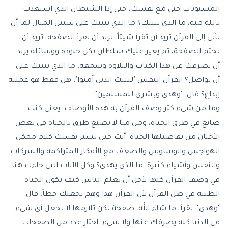
المستويات حتى مع نفسك، حتى إذا الشيطان الذي استعذت
بالله منه، ما الذي يثبتك؟ ما الذي يثبتك على سبيل المثال لما أن
تأتي إلى القرآن تريد أن تقرأ شيئاً، تريد أن تقرأ الصفحة، تريد أن
تختم الصفحة، ثم يغير عليك سلطان بكل جنوده ووسائله يريد
أن يصرفك عن هذا الكتاب والتلاوة وسمعه. ما الذي يثبتك على
أن تواصل؟ القرآن النفس "ليثبت الذين آمنوا". هل فقط هو عملية
إبداع؟ قال: "وهدى وبشرى للمسلمين".
وما من شيء كثر وصف القرآن به هذه الأوصاف. يعني كنت
ضايع في طرق الحياة، ومن منا لا تضيع طرق بالحياة في بعض
الأحيان من تفاصيلها الحياة. أنت حين تستر نفسك كلام ممكن
الهواجس والوساوس والضعف مع الأفكار المتراكمة والشركات
والنفس وأشياء كثيرة، ما الذي يهدي؟ وكل الآيات التي جاءت هنا
في وصف القرآن كلها لأجل أن تعلم الناس كيف تكون الحياة
الطيبة في ظل القرآن لأن القرآن هذا وهم يجعلك حظاً. قال:
"وهدى". تقرأ، ما شاء الله، صفحة لكن تلازمها لا تجعل أي شيء
في الدنيا كله يصرفك عنها ولا شيء. اختار عدد من الصفحات