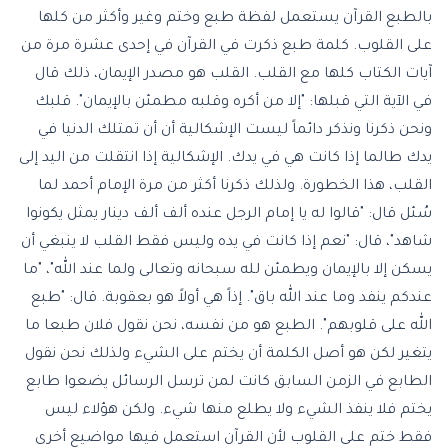
بالطبع القرآن يستعمل لفظة طبع وختم وغير وأكثر من كلها
على القلوب. كلمة طبع ذكرت في القرآن في إحدى عشرة مرة من
آيات الكتاب كلها مع القلب. القلب هو مصدر الإيمان، ذلك قال
في الآية التي قبلها: "إلا من أكره وقلبه مطمئن بالإيمان". قلبك
ونحن ذكرنا ونذكر دائماً ليست الإشكالية أن أن تمتلك الدنيا في
يدك طالما إذا كانت هي في يدك. الإشكالية إذا انتقلت من اليد إلى
القلب، هذا الخطورة. ولذلك ذكرنا أكثر من مرة الإمام أحمد لما
سُئل قال: "قالوا له يا إمام الرجل عنده ألف ألف دينار يمثل يكونوا
شاهد"، قال: "نعم إذا كانت في يده وليس فقط القلب لا ينبغي أن
يسكن إلا بالإيمان ويطمئن لله سبحانه وتعالى ولما عند الله"، "ما
عندكم ينفد وما عند الله باق". إذاً هي أولاً هو بعقوبة. قال: "طبع
الله على قلوبهم". الطبع هو من نفسه، نحن نقول فلان طبعا ما
يتغير لكن هو أصل الكلمة أن يختم على الشيء ولذلك نحن نقول
الطابع في الزمن السابق كانت لمن ترسل الرسائل يضعوا طابع
يختم فلا ينفذ الشيء ولا يطلع منها شيء. ولكن هؤلاء ليس
فقط ختم على القلوب لأن القرآن استعمل فيها مواضيع أخرى