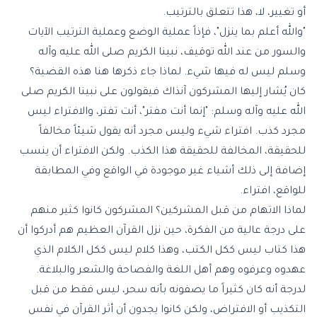
أو تغيير، لا، هذا تتعلق بالترتيب.
"والله أعلم بما ينزل"، فإذاً عملية الوضع وعملية الترتيب الآيات
والسور من عند الله توقيف، نبينا الكريم صلى الله عليه وآله
وسلم ليس له فيها شيء. لماذا جاء ذكرها هنا هذه القضية؟
كان يُشار إليها المشركون آنذاك فيقولون على نبينا الكريم صلى
الله عليه وآله وسلم: "إنما أنت مفتر"، أنت تفتر، والافتراء ليس
مجرد كذب. افتراء شيء وليس مجرد أنه يقول شيئاً مخالفاً
للحقيقة، المخالفة للحقيقة هذا الكذب. ولكن الافتراء أن ينسب
إضافة إلى ذلك أشياء غير موجودة في الواقع وفي المطابقة
للواقع، افتراء.
لماذا الاتهام من قبل المشركين؟ المشركون كانوا كثير منهم
على درجة عالية من الفكرة، حين نزل القرآن العظيم هم أدركوا أن
هذا كتاب ليس ككل الكتب، وهذا كلام ليس ككل الكلام الذي
عهدوه وعرفوه وهم أهل اللغة والفصاحة والشعر والبلاغة.
لدرجة أنه كان كثيراً ما يصفونه بأنه سحر، ليس فقط من قبل
التكذيب أو الافتراض، ولكن كانوا يجدون أن أثر القرآن في نفس