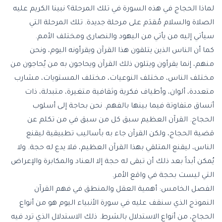
لماذا الحجاج في هذه السورة في تلك المرحلة؟ نبينا الكريم عليه
الصلاة والسلام مُقدَم على مرحلة جديدة. تلك المرحلة التي
سيأتي إليه من يأتي من اليهود والنصارى ومختلف الأمم.
كما أن الناس الذين يتلقون هذا القرآن ويقرأونه اليوم، ونحن
منهم، إنما يقرأون ويتلون ذلك القرآن ويحاجون به من يُحاجون من
مختلف الناس، مختلف النوعيات، مختلف المستويات، مشارب
متعددة، ألوان، وأطياف فكرية وثقافية متغيرة، متبدلة، ذات
أنساق متفاوتة فيما بينها بالفهم. نحن بحاجة إلى أسلوب
الحجاج. القرآن العظيم سبق كل من سبق في من تكلم عن
قضية الحجاج، ولكن القرآن جاء به بأساليب تطبيقية ليقنع
الناس، ليقنع المتلقي بهذا القرآن العظيم، فلا يدع له حجة. ولا
يُمكن أبداً بعد ذلك أن تبقى له حجة إلا العناد والمكابرة والإعراض
التي ليست بحجة في واقع الأمر.
الفصل الخامس: أهمية العقل والمنطق في فهم القرآن
النموذج الذي سنقف عليه في سورة الأنبياء اليوم هو من أنواع
الحجاج، من أنواع الاستدلال بالشرط. ذلك الاستدلال الذي ترد فيه