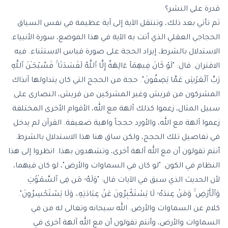
قدرة على النشر؟
ثم تأتي بعد ذلك، وتنتقل الآية إلى آية عظيمة في نفس السياق
الحجاجي العقلي الذي أتت به الآية في هذا الموضع، سورة الأنبياء.
الاستدلال بالشرط، إيراد الحجة على صورة قياس الاستثناء. فيه
الاقتران. قال: "لَوْ كَانَ فِيهِمَآ ءَالِهَةٌ إِلَّا ٱللَّهُ لَفَسَدَتَا ۚ فَسُبْحَـٰنَ ٱللَّهِ
رَبِّ ٱلْعَرْشِ عَمَّا يَصِفُونَ". حجة من الحجج التي كان يتداولها آنذاك
المشركون من قريش وغير المشركين من قريش، النصارى على
سبيل المثال، زعموا كذلك آلهة مع الله، الأقوام الأخرى المختلفة
زعموا آلهة مع الله، والأورد حججاً واهية ضعيفة. القرآن لم يدخل
في تفاصيل تلك الحجج، ولكن ساق هنا هذا الاستدلال بالشرط.
أنتم تقولون أن مع الله آلهة أخرى، وتشهدون بهذا. انظروا إلى هذا
النظام في الكون. "لو كان في السماوات والأرض"، لو كان فيهما،
لأن الحديث الذي سبق في الآيات قال: "وَلَهُۥ مَن فِى ٱلسَّمَـٰوَٰتِ
وَٱلْأَرْضِ ۚ وَمَنْ عِندَهُۥ لَا يَسْتَكْبِرُونَ عَنْ عِبَادَتِهِۦ وَلَا يَسْتَحْسِرُونَ".
كلام عن السماوات والأرض. الله سبحانه وتعالى له من في
السماوات والأرض، وأنتم تقولون أن مع الله آلهة أخرى في