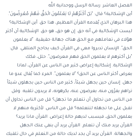
الفصل العاشر: رسالة الرسل ووحدانية الله
أين الإشكالية؟ قال: "بَلْ أَكْثَرُهُمْ لَا يَعْلَمُونَ الْحَقَّ فَهُمْ مُعْرِضُونَ".
هذا البرهان الذي يُقدمه القرآن العظيم، هذا حق. أين الإشكالية؟
ليست الإشكالية في أنه حق. إن هو حق، هو حق. الإشكالية أن أكثر
هؤلاء في تعاملهم مع الحق هناك جهالة حقيقية. "لا يعلمون
الحق". الإنسان تدبروا معي في القرآن كيف يحاجج المتلقي. قال:
"بل أكثرهم لا يعلمون الحق فهم معرضون". حلل، فكك
الإشكالية. إشكالية إعراض كثير من الناس عن القرآن، لماذا
يعرض أكثر الناس عن الحق؟ "لا يعلمون". المرء كما يُقال عدو ما
جهل. إنسان حين يجهل شيئاً، كثير من الناس حين يجهلون شيئاً
تراهم يفرّون منه، يعرضون عنه، يكرهونه، لا يريدون تلقيه. وقل
من الناس من تحاول أن تتعلم ما تجهل؟ قل من الناس تحاول أن
تقبل على ما تجهله لتتعلمه؟ قل من الناس. لأكثرية منهم لا
يعلمون الحق، فيسبب لديهم حالة إعراض. القرآن ماذا يريد؟
القرآن يريد منك أن تتعلم. القرآن يريد أن ينفي عنك الجهل
والجهالة. القرآن يريد أن يجد لديك حالة من التعلم في حال تلقيك