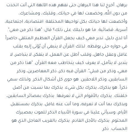
برهان. أخرج لنا هذا البرهان حتى نفهم هذه الآلهة التي أنت اتخذت
من دون الله، وخضعت لها في حياتك، وقلبك، ومشاعرك،
وأخضعت لها حياتك بكل نواحيها المختلفة: اقتصادية، اجتماعية،
أسرية، قضائية. ما هو دليلك على ذلك؟ قال: "هذا ذكر من معي".
أنا لدي دليل. تدبر معي كيف يجعل القرآن العظيم المتلقي حاضراً
في حواره حتى يوقظه. لذلك القرآن لا ينبغي أن يُؤتى إليه بقلب
غافل وعقل جاهل، وقلب آطل عن العمل، لا يتفكر، لا يتباصر، لا
يتدبر، لا يتأمل، لا يعرف كيف يتخاطب معه القرآن. "هذا ذكر من
معي، وذكر من قبلي". القرآن فيه ذكر، ذكر المعاصرين، وذكر
السابقين، وذكر اللاحقين. هو حوى كل أشكال الذكر. ولذلك سمي
ذكراً. هو يذكرك، يذكرك بكل شيء. يذكرك بما نسيت من أصل
خلقتك. يذكرك بالأقوام التي لا تعرفها. يذكرك بمصائر السابقين،
ويذكرك بما أنت لا تعرفه، وما أنت عنه غافل. يذكرك بمستقبل
الأيام، وسيأتي علينا في سورة الأنبياء الذكر للموت بمصيرك
المحتوم. يذكرك بالأجل القادم. يذكرك بالقريب العاجل الذي هو
الحساب. ذكر.