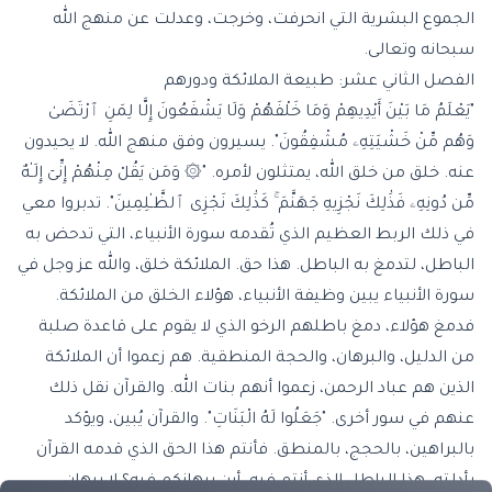
الجموع البشرية التي انحرفت، وخرجت، وعدلت عن منهج الله
سبحانه وتعالى.
الفصل الثاني عشر: طبيعة الملائكة ودورهم
"يَعْلَمُ مَا بَيْنَ أَيْدِيهِمْ وَمَا خَلْفَهُمْ وَلَا يَشْفَعُونَ إِلَّا لِمَنِ ٱرْتَضَىٰ
وَهُم مِّنْ خَشْيَتِهِۦ مُشْفِقُونَ". يسيرون وفق منهج الله. لا يحيدون
عنه. خلق من خلق الله، يمتثلون لأمره. "۞ وَمَن يَقُلْ مِنْهُمْ إِنِّىٓ إِلَـٰهٌ
مِّن دُونِهِۦ فَذَٰلِكَ نَجْزِيهِ جَهَنَّمَ ۚ كَذَٰلِكَ نَجْزِى ٱلظَّـٰلِمِينَ". تدبروا معي
في ذلك الربط العظيم الذي تُقدمه سورة الأنبياء، التي تدحض به
الباطل، لتدمغ به الباطل. هذا حق. الملائكة خلق، والله عز وجل في
سورة الأنبياء يبين وظيفة الأنبياء، هؤلاء الخلق من الملائكة.
فدمغ هؤلاء، دمغ باطلهم الرخو الذي لا يقوم على قاعدة صلبة
من الدليل، والبرهان، والحجة المنطقية. هم زعموا أن الملائكة
الذين هم عباد الرحمن، زعموا أنهم بنات الله. والقرآن نقل ذلك
عنهم في سور أخرى. "جَعَلُوا لَهُ الْبَنَاتِ". والقرآن يُبين، ويؤكد
بالبراهين، بالحجج، بالمنطق. فأنتم هذا الحق الذي قدمه القرآن
بأدلته، هذا الباطل الذي أنتم فيه، أين برهانكم فيه؟ لا برهان.