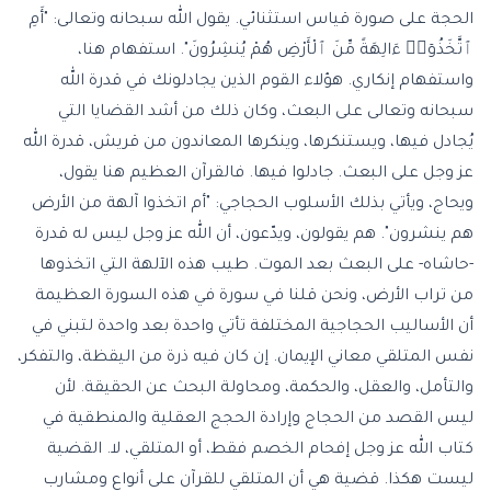
الحجة على صورة قياس استثنائي. يقول الله سبحانه وتعالى: "أَمِ
ٱتَّخَذُوٓا۟ ءَالِهَةً مِّنَ ٱلْأَرْضِ هُمْ يُنشِرُونَ". استفهام هنا،
واستفهام إنكاري. هؤلاء القوم الذين يجادلونك في قدرة الله
سبحانه وتعالى على البعث، وكان ذلك من أشد القضايا التي
يُجادل فيها، ويستنكرها، وينكرها المعاندون من قريش، قدرة الله
عز وجل على البعث. جادلوا فيها. فالقرآن العظيم هنا يقول،
ويحاج، ويأتي بذلك الأسلوب الحجاجي: "أم اتخذوا آلهة من الأرض
هم ينشرون". هم يقولون، ويدّعون، أن الله عز وجل ليس له قدرة
-حاشاه- على البعث بعد الموت. طيب هذه الآلهة التي اتخذوها
من تراب الأرض، ونحن قلنا في سورة في هذه السورة العظيمة
أن الأساليب الحجاجية المختلفة تأتي واحدة بعد واحدة لتبني في
نفس المتلقي معاني الإيمان. إن كان فيه ذرة من اليقظة، والتفكر،
والتأمل، والعقل، والحكمة، ومحاولة البحث عن الحقيقة. لأن
ليس القصد من الحجاج وإرادة الحجج العقلية والمنطقية في
كتاب الله عز وجل إفحام الخصم فقط، أو المتلقي، لا. القضية
ليست هكذا. قضية هي أن المتلقي للقرآن على أنواع ومشارب