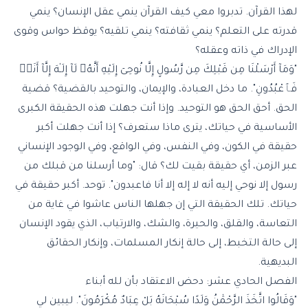
لهذا القرآن. تدبروا معي كيف القرآن ينمي عقل الإنسان؟ ينمي
قدرته على التعلم؟ ينمي ثقافته؟ ينمي تلقيه؟ يوقظ حواس وقوى
الإدراك في ذاته وعقله؟
"وَمَآ أَرْسَلْنَا مِن قَبْلِكَ مِن رَّسُولٍ إِلَّا نُوحِىٓ إِلَيْهِ أَنَّهُۥ لَآ إِلَـٰهَ إِلَّآ أَنَا۠
فَٱعْبُدُونِ". ما دخل العبادة، والإيمان، والتوحيد بالقضية؟ قضية
الحق. أحق الحق هو التوحيد. وإذا أنت جهلت هذه الحقيقة الكبرى
الأساسية في حياتك، يترى ماذا ستعرف؟ إذا أنت جهلت أكبر
حقيقة في الكون، وفي النفس، وفي الواقع، وفي الوجود الإنساني
عبر الزمن، أي حقيقة بقيت لك؟ قال: "وما أرسلنا من قبلك من
رسول إلا نوحي إليه أنه لا إله إلا أنا فاعبدون". توحد. أكبر حقيقة في
حياتك. تلك الحقيقة التي إن جهلها الناس عاشوا في غاية من
التعاسة، والقلق، والحيرة، والشك، والارتياب، الذي يقود الإنسان
إلى حالة التخبط، إلى حالة إنكار المسلمات، وإنكار الحقائق
البديهية.
الفصل الحادي عشر: دحض الاعتقاد بأن لله أبناء
"وَقَالُوا اتَّخَذَ الرَّحْمَٰنُ وَلَدًا سُبْحَانَهُ بَلْ عِبَادٌ مُكْرَمُونَ". ليبين لي