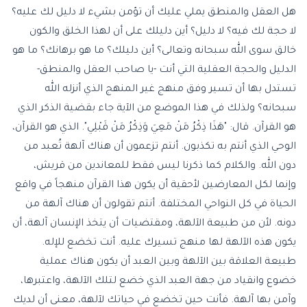
هل العقل والمنطق يملي عليك أن تؤمن بشيء لا دليل لك عليه؟
لا حجة لك فيه؟ لا دليل؟ أين دليلك على أن لهذا الخلق والكون
خالق سوى الله سبحانه وتعالى؟ أين دليلك؟ ما هو برهانك؟ ما هو
الدليل والحجة العقلية التي أنت -يا صاحب العقل والمنطق-
تستدل بها أن تسير وفق منهج غير المنهج الذي أنزله الله
سبحانه؟ ولذلك في هذا الموضع من الآية جاء بقضية الذكر الذي
هو القرآن. قال: "هَذَا ذِكْرُ مَنْ مَعِيَ وَذِكْرُ مَنْ قَبْلِي". الذي هو القرآن،
الوحي الذي أنتم به تكذبون. أنتم تزعمون أن هناك آلهة تُعبد من
دون الله. والكلام كما ذكرنا ليس فقط للمعاندين من قريش،
وإنما لكل المعارضين لأحقية أن يكون هذا القرآن منهجاً في واقع
الحياة في كل النواحي المختلفة. أنتم تقولون أن هناك آلهة من
دونه. لأن من طبيعة الآلهة، ومقتضيات أن يتخذ الإنسان آلهة، أن
يكون هذه الآلهة لها منهج تسيرك عليه. أنت تخضع للإله.
طبيعة العلاقة بين الآلهة وبين العبد أن يكون هناك عملية
خضوع وانقياد من جهة العبد الذي خضع لتلك الآلهة، واعتبرها،
وآمن بها آلهة. فأنت حين تخضع في حياتك لآلهة، معنى أن لديك