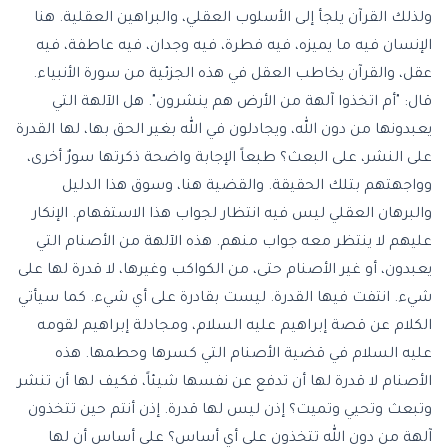
ولذلك القرآن يلجأ إلى الأسلوب العقلي، والبراهين العقلية. هنا
الإنسان فيه ما يميزه، فيه فطرة، فيه وجدان، فيه عاطفة، فيه
عقل، والقرآن يخاطب العقل في هذه الجزئية من سورة الأنبياء.
قال: "أم اتخذوا آلهة من الأرض هم ينشرون". هل الآلهة التي
يعبدونها من دون الله، ويجادلون في الله بغير الحق بها، لها القدرة
على النشر، على البعث؟ طبعاً الإجابة واضحة ذكرتها سورٌ أخرى،
وواجهتهم بتلك الحقيقة. والقضية هنا، وسوق هذا الدليل
والبرهان العقلي ليس فيه انتظار لجواب هذا الاستفهام. الإنكار
عليهم لا ينتظر معه جواب منهم. هذه الآلهة من الأصنام التي
يعبدون، أو غير الأصنام حتى، من الكواكب وغيرها، لا قدرة لها على
شيء. انتفت فيها القدرة. ليست بقادرة على أي شيء. كما سيأتي
الكلام عن قصة إبراهيم عليه السلام، ومجادلة إبراهيم لقومه
عليه السلام في قضية الأصنام التي كسرها وحطمها. هذه
الأصنام لا قدرة لها أن تدفع عن نفسها شيئاً، فكيف لها أن تنشر
وتبعث وتحيي وتميت؟ إذن ليس لها قدرة. إذن أنتم حين تتخذون
آلهة من دون الله تتخذون على أي أساس؟ على أساس أن لها