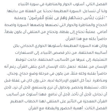
الفصل الثاني: أسلوب الحوار والمناظرة في سورة الأنبياء
ولنا أن نتساءل: السورة العظيمة تحدثنا عن الغفلة من بدايتها:
"
ٱقْتَرَبَ لِلنَّاسِ حِسَابُهُمْ وَهُمْ فِى غَفْلَةٍ مُّعْرِضُونَ
". وعملية
الحجاج والمناظرة والحوار التي تصنعها وتضعها السورة واضحة
أمامي. عمليةٌ تحتاج إلى يقظة، وتحتاج من المتلقي أن يكون يقظاً،
حاضراً بكله مع هذا القرآن.
وكان هذه السورة العظيمة بأسلوبها الحواري الحجاجي بكل
أساليبه المختلفة، من ذكر قصص الأنبياء، إلى الاستعارات
التمثيلية، إلى غيرها من الأساليب المختلفة، جاءت لتوقظ
الإنسان من غفلته. تجعل ذلك الإنسان الذي يتلقى القرآن، رغم أنه
حاضراً بقلبه وكله مثلاً، من يكون في مرحلة وضع حجاج، وجدال،
ومناظرة. تبدأ كل القوى الإدراكية لديه، حتى وإن كان في غفلة قبل
ذلك، تستيقظ وتحضر، وتحاول أن ترى وتستمع، لأجل أن ترد، لأجل
أن تجادل، لأجل أن تأخذ، لأجل أن تدافع. فهذا أسلوبٌ من أساليب
القرآن المعجزة في التأثير على المتلقي لهذا الخطاب العظيم.
الفصل الثالث: أهمية الحضور واليقظة مع القرآن