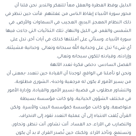
الدليل يوقظ الفطرة والعقل معاً للتفكر والتدبر. نحن قلنا أن
محور سورة الأنبياء إيقاظ الناس من غفلتهم. فأنت حين تنظر في
ذلك النظام المعجز، البديع، العجيب في السماوات والأرض، في
الشمس والقمر، في الليل والنهار، تلك الثنائيات التي جاءت فيها
سورة الأنبياء، وستأتي على أمثلتها كذلك في آيات أخر، تدل على
أي شيء؟ تدل على وحدانية الله سبحانه وتعالى. وحدانية مشيئته،
وإرادته، وقيادته للكون سبحانه وتعالى.
الفصل السادس: دحض فكرة تعدد الآلهة
ونحن لو تأملنا في الواقع، لوجدنا أن القيادة حين تتعدد -بمعنى أن
من يسير الأمور لا يكون له مرجعية واحدة-، الشورى مطلوبة،
والتشاور مطلوب في قضية تسيير الأمور والقيادة، وإدارة الأمور
في مختلف الشؤون الحياتية، ولو كانت مؤسسة بسيطة
متواضعة، ولو كانت مؤسسة كمؤسسة البيت والأسرة. ولكن
القرآن يُلفت الانتباه إلى أن عملية التعدد تقود إلى الانحراف،
والتضارب في الآراء، حد الفساد. أنت تشاور، أنت تنظر، وتحاور،
وتستمع، وتأخذ الآراء. ولكنك حين تُصدر القرار، لا بد أن يكون