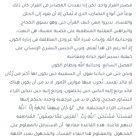
مصدر القرار واحد. لكن إذا تعددت المصادر في القرار، كان ذلك
نوعاً من أنواع التضارب الذي لا يُمكن إلا أن يقود إلى الخلل
والفساد. تدبروا معي كيف القرآن حتى وهو يسوق الحجاج
والبراهين العقلية المنطقية على قضية معينة، هي البعث،
ووحدانية الله، وإثبات قدرة الله عز وجل المطلقة في إدارة الكون،
إلا أنه رغم كل هذا يُعلم، ويربي الجنس البشري الإنساني على
كيفية تسيير أمور حياته ومعاشه.
الفصل السابع: وحدانية الله ونظام الكون
ونحن حتى في حياتنا نقول: أن السفينة حين يكون لها أكثر من رُبّان
أو قائد تفسد، تُخرب فيها موازين الأمور. لا بد من أن يكون هناك
قائد يرجع إليه الناس حين يختلفون، ويرجع إليه حين تتباين الآراء.
التشاور صحيح، ولكن لا بد من مرجعية واحدة يحتكم إليها
أصحاب الآراء المختلفة. قال: "لَوْ كَانَ فِيهِمَآ ءَالِهَةٌ إِلَّا ٱللَّهُ
لَفَسَدَتَا ۚ فَسُبْحَـٰنَ ٱللَّهِ رَبِّ ٱلْعَرْشِ عَمَّا يَصِفُونَ". المُناطقة
لديهم قاعدة. هذه القاعدة مفادها: أن الاستدلال بالمعلوم على
المجهول. والمعلوم هنا انتفاء الفساد، والمجهول تعدد الآلهة.