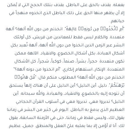
يفعله. يقذف بالحق على الباطل. يقذف بتلك الحجج التي لا يُمكن
إلا أن يظهر منها الحق على ذلك الباطل الذي اتخذوه منهجاً في
حياتهم.
"أَمِ ٱتَّخَذُوا۟ مِن دُونِهِۦٓ ءَالِهَةً". اتخذتم من دون الله آلهة؟ آلهة
متعددة. والكلام ليس فقط للمعاندين من قريش، كل أولئك
البشر عبر الزمن الذين اتخذوا من دون الله آلهة، آلهة تُعبد بكل
أشكال العبادة، بكل أشكال الخضوع، والانقياد. الآلهة ممكن
تكون متعددة. حجراً، بشراً، صنماً، كوكباً، شجراً، كل الأشكال
المتعددة. الإنكار، استفهام إنكاري. "أم اتخذوا من دونه آلهة؟"
اتخذتم من دون الله آلهة؟ المطلوب منكم قال: "قُلْ هَاتُوا۟
بُرْهَـٰنَكُمْ". دليل. أين الدليل؟ أين الدليل على أن هناك إلهاً يستحق
أن تتوجه إليه بالخضوع، والانقياد، والعبادة، والله سبحانه. أين
الدليل؟ تدبروا معي. تدبروا معي في أسلوب القرآن الحجاجي
العظيم الذي يدمغ به الباطل. اليوم في كثير من البشر في زماننا
يقول لك، وليس فقط في زماننا، حتى في الأزمنة السابقة، يقول
لك: أنا لا أؤمن إلا بما يمليه عليّ العقل والمنطق. جميل، عظيم.