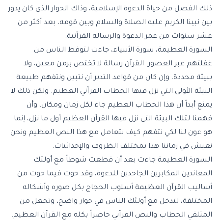
ذلك الفصل من حياة الدعوة الإسلامية، وذاك الحوار الذي كان يدور
بين نبينا الكريم عليه الصلاة والسلام وبين قومه، بعد أكثر من
عشر سنوات من عمر الدعوة والرسالة القرآنية.
السورة العظيمة، سورة الأنبياء، جاءت لتوقظ الناس من
غفلتهم عبر العصور. القرآن رسالة لا تختص بزمن معين، ولا
ببيئة محددة، وإن كان من قواعد التدبر أن نتبين ونتفهم طبيعة
البيئة الأولى التي نزل فيها الخطاب القرآني العظيم. ولكن ذلك لا
يمنع أبداً أن هذا الخطاب العظيم جاء لكل زمان ومكان، وأن
فهمنا لتلك البيئة التي نزل فيها القرآن العظيم أول ما نزل، إنما
هو عون لنا لكي نتفهم كيف نتعامل مع هذا النص العظيم ونحن
نعيش في زماننا هذا بمختلف الظروف والإحداثيات.
السورة العظيمة جاءت بعد أن قطعت شوطاً مع أولئك
المعاندين المكابرين الجاحدين للدعوة، وقد حوت فيما حوت من
أساليب القرآن العظيمة أسلوب الحجاج بكل صوره وأشكاله
المختلفة، لتدخل مع أولئك الناس في حوار واضح، وتجعل من
المتلقي الخطاب والنص القرآني حاضراً بكله مع القرآن العظيم.