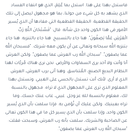
فاستدل بهذا على هذا. استدل بما عُلِمَ، الذي هو انتفاء الفساد
الذي يشهد به كل شيء من حولنا، بما هو مجهول ليصل إلى تلك
الحقيقة القطعية. الحقيقة القطعية التي مفادها أن الذي يُسير
الأمور في هذا الكون واحد جل شأنه. قال: "فَسُبْحَانَ اللَّهِ رَبِّ
الْعَرْشِ عَمَّا يَصِفُونَ". هنا جاء بالتسبيح. هنا جاء بالتنزيه. هنا جاء
بتنزيه الله سبحانه وتعالى عن أن يكون معه شريك. "فسبحان الله
عما يصفون". "سبحان الله رب العرش عما يصفون". ولكن العرش
أنا وأنت ولا أحد يرى السماوات والأرض. نحن نرى هناك مُريّات لهذا
النظام البديع الصنع، المُتناسق. وهنا أتى برب العرش، العرش
الذي لا أرى. لأنك أنت تستدل بالحسي على الغيبي. وتستدل بهذا
المعلوم الذي ترى على المجهول الذي لا تراه. مجهول بالنسبة
لك، معلوم بالنسبة لله عز وجل. غيبي، غاب عنك حسك، وما
تراه بعينيك. ولكن عليك أن تُؤمن به. فإذا سلمت بأن الذي يُسير
الكون واحد، وإذا سلمت بأن الذي يسير كل ما في هذا الكون تعالى
عن الصاحبة والشريك، سلمت بأنه رب العرش، وسبحت فقلت:
"سبحان الله رب العرش عما يصفون".