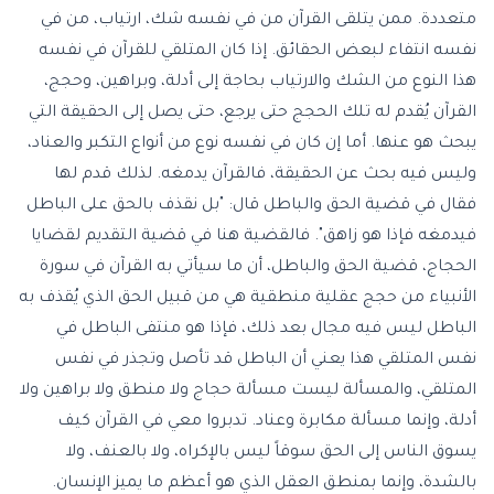
متعددة. ممن يتلقى القرآن من في نفسه شك، ارتياب، من في
نفسه انتفاء لبعض الحقائق. إذا كان المتلقي للقرآن في نفسه
هذا النوع من الشك والارتياب بحاجة إلى أدلة، وبراهين، وحجج،
القرآن يُقدم له تلك الحجج حتى يرجع، حتى يصل إلى الحقيقة التي
يبحث هو عنها. أما إن كان في نفسه نوع من أنواع التكبر والعناد،
وليس فيه بحث عن الحقيقة، فالقرآن يدمغه. لذلك قدم لها
فقال في قضية الحق والباطل قال: "بل نقذف بالحق على الباطل
فيدمغه فإذا هو زاهق". فالقضية هنا في قضية التقديم لقضايا
الحجاج، قضية الحق والباطل، أن ما سيأتي به القرآن في سورة
الأنبياء من حجج عقلية منطقية هي من قبيل الحق الذي يُقذف به
الباطل ليس فيه مجال بعد ذلك، فإذا هو منتفى الباطل في
نفس المتلقي هذا يعني أن الباطل قد تأصل وتجذر في نفس
المتلقي، والمسألة ليست مسألة حجاج ولا منطق ولا براهين ولا
أدلة، وإنما مسألة مكابرة وعناد. تدبروا معي في القرآن كيف
يسوق الناس إلى الحق سوقاً ليس بالإكراه، ولا بالعنف، ولا
بالشدة، وإنما بمنطق العقل الذي هو أعظم ما يميز الإنسان.