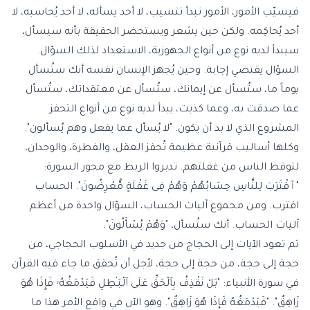
فيسيّب الأمور، الأمور تبدأ تتسيب، لا أحد يسأله، لا أحد يُحاسبه، لا
أحد يُحاكِمه. ولكن حين يشعر ويستحضر الحقيقة بأنه سيسأل،
سيبدأ لديه نوع من أنواع الجهوزية، الاستعداد لذلك السؤال.
السؤال يقتضي إجابة. وحين يُجهز الإنسان نفسه أنك ستُسأل
يوماً ما، ستُسأل عن إيمانك، ستُسأل عن معتقداتك، ستُسأل
عما صدقت به، وعما كذبت، يبدأ لديه نوع من أنواع التحفز
المشروع الذي لا بد أن يكون. "لا يُسأل عما يفعل وهم يُسألون".
وكلها أساليب قرآنية عظيمة تُحفز العقل، والفطرة، والوجدان،
لتوقظ الناس من غفلتهم. تدبروا الربط مع محور السورة:
"ٱقْتَرَبَ لِلنَّاسِ حِسَابُهُمْ وَهُمْ فِى غَفْلَةٍ مُّعْرِضُونَ". الحساب
اقترب. ومن مجموع آليات الحساب، السؤال واحدة من أعظم
آليات الحساب. أنك ستُسأل، "وَهُمْ يُسْأَلُونَ".
ثم تعود الآيات إلى الحجاج من جديد في الأسلوب الحجاجي، من
حجة إلى حجة، من حجة إلى حجة، لأجل أن تُحقق ما جاء فيه القرآن
في سورة الأنبياء: "بَلْ نَقْذِفُ بِٱلْحَقِّ عَلَى ٱلْبَـٰطِلِ فَيَدْمَغُهُۥ فَإِذَا هُوَ
زَاهِقٌ". "فَيَدْمَغُهُ فَإِذَا هُوَ زَاهِقٌ". وهو الآن في واقع الأمر هذا ما