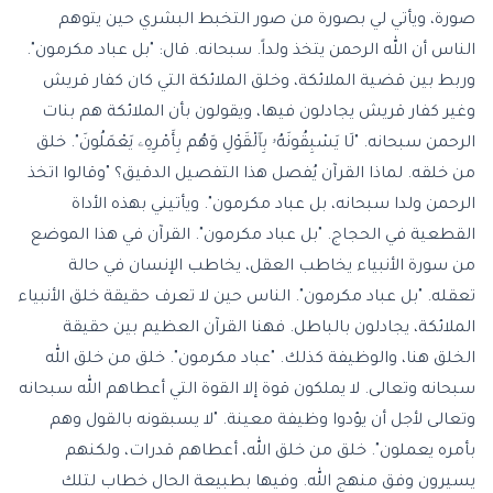
صورة، ويأتي لي بصورة من صور التخبط البشري حين يتوهم
الناس أن الله الرحمن يتخذ ولداً. سبحانه. قال: "بل عباد مكرمون".
وربط بين قضية الملائكة، وخلق الملائكة التي كان كفار قريش
وغير كفار قريش يجادلون فيها، ويقولون بأن الملائكة هم بنات
الرحمن سبحانه. "لَا يَسْبِقُونَهُۥ بِٱلْقَوْلِ وَهُم بِأَمْرِهِۦ يَعْمَلُونَ". خلق
من خلقه. لماذا القرآن يُفصل هذا التفصيل الدقيق؟ "وقالوا اتخذ
الرحمن ولدا سبحانه، بل عباد مكرمون". ويأتيني بهذه الأداة
القطعية في الحجاج. "بل عباد مكرمون". القرآن في هذا الموضع
من سورة الأنبياء يخاطب العقل، يخاطب الإنسان في حالة
تعقله. "بل عباد مكرمون". الناس حين لا تعرف حقيقة خلق الأنبياء
الملائكة، يجادلون بالباطل. فهنا القرآن العظيم بين حقيقة
الخلق هنا، والوظيفة كذلك. "عباد مكرمون". خلق من خلق الله
سبحانه وتعالى. لا يملكون قوة إلا القوة التي أعطاهم الله سبحانه
وتعالى لأجل أن يؤدوا وظيفة معينة. "لا يسبقونه بالقول وهم
بأمره يعملون". خلق من خلق الله، أعطاهم قدرات، ولكنهم
يسيرون وفق منهج الله. وفيها بطبيعة الحال خطاب لتلك