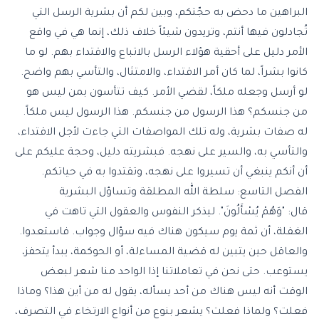
البراهين ما دحض به حجّتكم، وبين لكم أن بشرية الرسل التي
تُجادلون فيها أنتم، وتريدون شيئاً خلاف ذلك، إنما هي في واقع
الأمر دليل على أحقية هؤلاء الرسل بالاتباع والاقتداء بهم. لو ما
كانوا بشراً، لما كان أمر الاقتداء، والامتثال، والتأسي بهم واضح.
لو أرسل وجعله ملكاً، لقضي الأمر. كيف تتأسون بمن ليس هو
من جنسكم؟ هذا الرسول من جنسكم. هذا الرسول ليس ملكاً.
له صفات بشرية، وله تلك المواصفات التي جاءت لأجل الاقتداء،
والتأسي به، والسير على نهجه. فبشريته دليل، وحجة عليكم على
أن أنكم ينبغي أن تسيروا على نهجه، وتقتدوا به في حياتكم.
الفصل التاسع: سلطة الله المطلقة وتساؤل البشرية
قال: "وَهُمْ يُسْأَلُونَ". ليذكر النفوس والعقول التي تاهت في
الغفلة، أن ثمة يوم سيكون هناك فيه سؤال وجواب. فاستعدوا.
والعاقل حين يتبين له قضية المساءلة، أو الحوكمة، يبدأ يتحفز،
يستوعب. حتى نحن في تعاملاتنا إذا الواحد منا شعر لبعض
الوقت أنه ليس هناك من أحد يسأله، يقول له من أين هذا؟ وماذا
فعلت؟ ولماذا فعلت؟ يشعر بنوع من أنواع الارتخاء في التصرف،