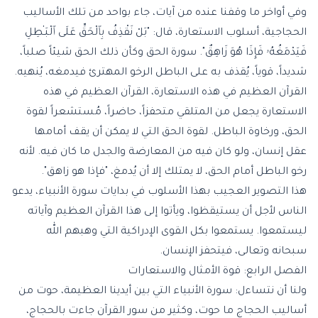
وفي أواخر ما وقفنا عنده من آيات، جاء بواحد من تلك الأساليب
الحجاجية، أسلوب الاستعارة، قال: "بَلْ نَقْذِفُ بِٱلْحَقِّ عَلَى ٱلْبَـٰطِلِ
فَيَدْمَغُهُۥ فَإِذَا هُوَ زَاهِقٌ". سورة الحق وكأن ذلك الحق شيئاً صلباً،
شديداً، قوياً، يُقذف به على الباطل الرخو المهترئ فيدمغه، يُنهيه.
القرآن العظيم في هذه الاستعارة، القرآن العظيم في هذه
الاستعارة يجعل من المتلقي متحفزاً، حاضراً، مُستشعراً لقوة
الحق، ورخاوة الباطل. لقوة الحق التي لا يمكن أن يقف أمامها
عقل إنسان، ولو كان فيه من المعارضة والجدل ما كان فيه. لأنه
رخو الباطل أمام الحق، لا يمتلك إلا أن يُدمغ، "فإذا هو زاهق".
هذا التصوير العجيب بهذا الأسلوب في بدايات سورة الأنبياء، يدعو
الناس لأجل أن يستيقظوا، ويأتوا إلى هذا القرآن العظيم وآياته
ليستمعوا. يستمعوا بكل القوى الإدراكية التي وهبهم الله
سبحانه وتعالى، فيتحفز الإنسان.
الفصل الرابع: قوة الأمثال والاستعارات
ولنا أن نتساءل: سورة الأنبياء التي بين أيدينا العظيمة، حوت من
أساليب الحجاج ما حوت، وكثير من سور القرآن جاءت بالحجاج،