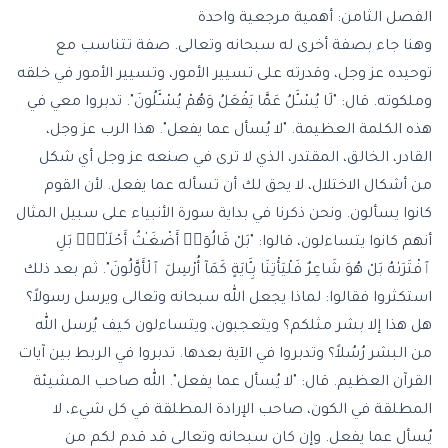
الفصل الثامن: أهمية مرجعية واحدة
وهنا جاء بصفة أخرى له سبحانه وتعالى. صفة تتناسب مع
توحيده عز وجل، وقدرته على تسيير الأمور، وتسيير الأمور في خلقه
وملكوته. قال: "لَا يُسْـَٔلُ عَمَّا يَفْعَلُ وَهُمْ يُسْـَٔلُونَ". تدبروا معي في
هذه الكلمة العظيمة. "لا يُسأل عما يفعل". هذا الرب عز وجل،
القادر، الخالق، المقتدر، الذي لا ترى في صنعه عز وجل أي شكل
من أشكال الاختلال، لا يحق لك أن تسأله عما يفعل. لأن القوم
كانوا يسألون. ونحن ذكرنا في بداية سورة الأنبياء على سبيل المثال
أنهم كانوا يتساءلون، قالوا: "بَلْ قَالُوٓا۟ أَضْغَـٰثُ أَحْلَـٰمٍۭ بَلِ
ٱفْتَرَىٰهُ بَلْ هُوَ شَاعِرٌ فَلْيَأْتِنَا بِـَٔايَةٍ كَمَآ أُرْسِلَ ٱلْأَوَّلُونَ". ثم بعد ذلك
استكثروا فقالوا: لماذا يجعل الله سبحانه وتعالى ويرسل رسولاً؟
هل هذا إلا بشر مثلكم؟ ويتعجبون، ويتساءلون كيف يُرسل الله
من البشر رُسُلاً؟ وتدبروا في الآية بعدها. تدبروا في الربط بين آيات
القرآن العظيم. قال: "لا يُسأل عما يفعل". الله صاحب المشيئة
المطلقة في الكون، صاحب الإرادة المطلقة في كل شيء، لا
يُسأل عما يفعل. وإن كان سبحانه وتعالى قد قدم لكم من