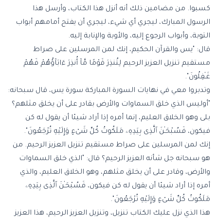
كسبوا. من مضامين ذلك أنه أنزل هذا الكتاب، وأرسل هذا
الرسول المبارك، ليجري أي شيء، ليجري أن يفتح أمامهم أبواب
التوبة، وأبواب الرجوع إليه، والأوبة والإنابة إليه.
قال: "يس والقرآن الحكيم، إنك لمن المرسلين على صراط
مستقيم تنزيل العزيز الرحيم لِتُنذِرَ قَوْمًا مَّآ أُنذِرَ ءَابَآؤُهُمْ فَهُمْ
غَـٰفِلُونَ".
وتدبروا معي في نهايات السورة المباركة سورة يس، قال سبحانه:
"أوليس الذي خلق السماوات والأرض بقادر على أن يخلق مثلهم؟
بلى وهو الخلاق العليم، إنما أمره إذا أراد شيئا أن يقول له كن
فيكون، فَسُبْحَـٰنَ ٱلَّذِى بِيَدِهِۦ مَلَكُوتُ كُلِّ شَىْءٍ وَإِلَيْهِ تُرْجَعُونَ".
إنك لمن المرسلين على صراط مستقيم تنزيل العزيز الرحيم. من
هو سبحانه جل شأنه العزيز الرحيم؟ قال: "الذي خلق السماوات
والأرض، وقادر على أن يخلق مثلهم، وهو الخلاق العليم، والذي
أمره إذا أراد شيئا أن يقول له كن فيكون، فَسُبْحَـٰنَ ٱلَّذِى بِيَدِهِۦ
مَلَكُوتُ كُلِّ شَىْءٍ وَإِلَيْهِ تُرْجَعُونَ".
هذا الذي نزل عليك الكتاب تنزيل، وتنزيل العزيز الرحيم، هذا العزيز