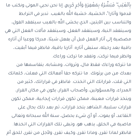
بِٱلْغَيْبِ ۖ فَبَشِّرْهُ بِمَغْفِرَةٍ وَأَجْرٍ كَرِيمٍ، إنا نحن نحيي الموتى ونكتب ما
قدموا وآثارا"، الخشية، خشية الله بالغيب. تدبر في الترابط
والتناسب بين الآيتين، الذي يخشى الله بالغيب سيتفقد القول،
وسيتفقد النية، وسيتفقد الفعل، وسيتفقد مآلات الفعل التي هي
مضضية إلى آثار الفعل قبل أن يفعل شيئا، مدركا ووعيا أن آثاره
باقية بعد رحيله، ستبقى آثاره. آثارنا باقية، فانظر فيما أبقيت،
وانظر فيما تركت، وتفقد ما تركت وراءك.
ما تتركه وراءك فقط مال، وثروات، ومشابه، يتقاسمها من
بعدك من من يرثونك. ما تتركه حقا أفعالك التي فعلت، كلماتك
التي قلت، قراراتك التي اتخذت. فانظر في قراراتك، كثير من
المدراء، والمسؤولين، وأصحاب القرار، يكون في مكان القرار،
ويتخذ قرارات معينة، ممكن تكون قرارات إيجابية، ممكن تكون
قرارات سلبية، الشاهد يتخذ قرارات، ثم بعد ذلك يحال على
التقاعد، أو يموت، أو أي شيء يحصل، سنة الله سبحانه وتعالى
ماضية في الخلق، يذهب هو، وتبقى تلك القرارات التي اتخذها.
فانظر لماذا تقرر، وماذا تقرر، وكيف تقرر، ولأجل من تقرر، للحق أم