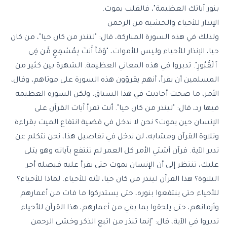
بنور آياتك العظيمة"، فالقلب يموت.
الإنذار للأحياء والخشية من الرحمن
ولذلك في هذه السورة المباركة، قال: "لتنذر من كان حيا"، من كان
حيا، الإنذار للأحياء وليس للأموات، "وَمَآ أَنتَ بِمُسْمِعٍ مَّن فِى
ٱلْقُبُورِ". تدبروا في هذه المعاني العظيمة. الشهرة بين كثير من
المسلمين أن يقرأ، أنهم يقرؤون هذه السورة على موتاهم، وقال،
الأمر، ما صحت أحاديث في هذا السياق. ولكن السورة العظيمة
فيها رد، قال: "لينذر من كان حيا". أنت تقرأ آيات القرآن على
الإنسان حين يموت؟ نحن لا ندخل في قضية انتفاع الميت بقراءة
وتلاوة القرآن ومشابه، لن ندخل في تفاصيل هذا، نحن نتكلم عن
تدبر الآية. قرآن أشتي الأمر كل العمر لم تنتفع بآياته وهو يتلى
عليك، تنتظر إلى أن الإنسان يموت حتى يقرأ عليه فيصله أجر
التلاوة؟ هذا القرآن لينذر من كان حيا، لأنه للأحياء. لماذا للأحياء؟
للأحياء حتى ينتفعوا بنوره، حتى يستدركوا ما فات من أعمارهم
وأزمانهم، حتى يلحقوا بما بقي من أعمارهم، هذا القرآن للأحياء.
تدبروا في الآية، قال: "إنما تنذر من اتبع الذكر وخشي الرحمن