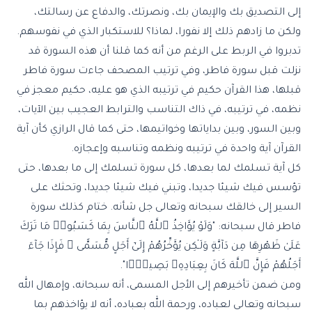
إلى التصديق بك والإيمان بك، ونصرتك، والدفاع عن رسالتك،
ولكن ما زادهم ذلك إلا نفورا، لماذا؟ للاستكبار الذي في نفوسهم.
تدبروا في الربط على الرغم من أنه كما قلنا أن هذه السورة قد
نزلت قبل سورة فاطر، وفي ترتيب المصحف جاءت سورة فاطر
قبلها، هذا القرآن حكيم في ترتيبه الذي هو عليه، حكيم معجز في
نظمه، في ترتيبه، في ذاك التناسب والترابط العجيب بين الآيات،
وبين السور، وبين بداياتها وخواتيمها، حتى كما قال الرازي كأن آية
القرآن آية واحدة في ترتيبه ونظمه وتناسبه وإعجازه.
كل آية تسلمك لما بعدها، كل سورة تسلمك إلى ما بعدها، حتى
تؤسس فيك شيئا جديدا، وتبني فيك شيئا جديدا، وتحثك على
السير إلى خالقك سبحانه وتعالى جل شأنه. ختام كذلك سورة
فاطر قال سبحانه: "وَلَوْ يُؤَاخِذُ ٱللَّهُ ٱلنَّاسَ بِمَا كَسَبُوا۟ مَا تَرَكَ
عَلَىٰ ظَهْرِهَا مِن دَآبَّةٍ وَلَـٰكِن يُؤَخِّرُهُمْ إِلَىٰٓ أَجَلٍ مُّسَمًّى ۖ فَإِذَا جَآءَ
أَجَلُهُمْ فَإِنَّ ٱللَّهَ كَانَ بِعِبَادِهِۦ بَصِيرًۢا".
ومن ضمن تأخيرهم إلى الأجل المسمى، أنه سبحانه، وإمهال الله
سبحانه وتعالى لعباده، ورحمة الله بعباده، أنه لا يؤاخذهم بما