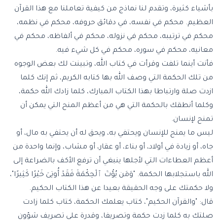
بأشياء كثيرة، وتقدم لنا نماذج من كيفية تعاملنا مع هذا القرآن
العظيم. محكم في نفسه، في دقائق حروفه، محكم في نظمه،
محكم في ترتيبه، محكم في نزوله، محكم في ألفاظه، محكم في
معانيه، محكم في سوره، محكم في كل شيء فيه.
فأنت أينما تلفت وقرأت في كتاب الله، وتبينت لك بعض الوجوه
من تلك الحكمة التي وصف الله بها كتابه الكريم، ثم إنك كلما
ازدت صلة وارتباطا بهذا الكتاب المبارك، كلما زادك الله حكمة،
وكلما أنطقك بالحكمة التي هي من أعظم المنح التي يمكن أن
تمنح لإنسان.
ليس ما يمنح للإنسان ويحتفي به، ويحق له أن يحتفي به مال، أو
جاه، أو زيادة في أولاد، أو بناء، أو عقار، أو مشاب، وإنما واحدة من
أعظم العطاءات التي لأجلها ينبغي أن ترفع الأكف بالضراعة إلى
الله باستجلابها الحكمة. "وَمَن يُؤْتَ ٱلْحِكْمَةَ فَقَدْ أُوتِىَ خَيْرًا كَثِيرًا"،
ولا حكمتك على وجه الحقيقة بعيدا عن هذا الكتاب الحكيم.
قال: "والقرآن الحكيم"، كتاب يعلمك الحكمة، كتاب كلما زادت
صلتك به كلما زدت حكمة وتصريفا، وقدرة على تصريف شؤون