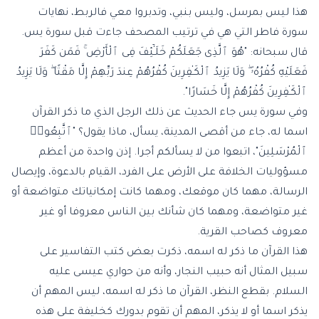
هذا ليس بمرسل، وليس بنبي، وتدبروا معي فالربط، نهايات
سورة فاطر التي هي في ترتيب المصحف جاءت قبل سورة يس.
قال سبحانه: "هُوَ ٱلَّذِى جَعَلَكُمْ خَلَـٰٓئِفَ فِى ٱلْأَرْضِ ۚ فَمَن كَفَرَ
فَعَلَيْهِ كُفْرُهُۥ ۖ وَلَا يَزِيدُ ٱلْكَـٰفِرِينَ كُفْرُهُمْ عِندَ رَبِّهِمْ إِلَّا مَقْتًا ۖ وَلَا يَزِيدُ
ٱلْكَـٰفِرِينَ كُفْرُهُمْ إِلَّا خَسَارًا".
وفي سورة يس جاء الحديث عن ذلك الرجل الذي ما ذكر القرآن
اسما له، جاء من أقصى المدينة، يسأل، ماذا يقول؟ "ٱتَّبِعُوا۟
ٱلْمُرْسَلِينَ"، اتبعوا من لا يسألكم أجرا. إذن واحدة من أعظم
مسؤوليات الخلافة على الأرض على الفرد، القيام بالدعوة، وإيصال
الرسالة، مهما كان موقعك، ومهما كانت إمكانياتك متواضعة أو
غير متواضعة، ومهما كان شأنك بين الناس معروفا أو غير
معروف كصاحب القرية.
هذا القرآن ما ذكر له اسمه، ذكرت بعض كتب التفاسير على
سبيل المثال أنه حبيب النجار، وأنه من حواري عيسى عليه
السلام. بقطع النظر، القرآن ما ذكر له اسمه، ليس المهم أن
يذكر اسما أو لا يذكر، المهم أن تقوم بدورك كخليفة على هذه