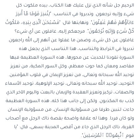
الرحيم جل شأنه الذي نزل عليك هذا الكتاب، بيده ملكوت كل
شيء وإليه ترجعون. وتدبروا في التناسب: "لِتُنذِرَ قَوْمًا مَّآ أُنذِرَ
ءَابَآؤُهُمْ فَهُمْ غَـٰفِلُونَ". ونهايتها قال: "فَسُبْحَـٰنَ ٱلَّذِى بِيَدِهِۦ مَلَكُوتُ
كُلِّ شَىْءٍ وَإِلَيْهِ تُرْجَعُونَ". مرجعكم إليه، غافلون عن أي شيء؟
غافلون عن كل شيء، وضمن ما غفلوا عن أنهم إلى الله راجعون.
تدبروا في الترابط والتناسب، هذا التناسب الذي يجعل هذه
السورة تقودنا للحديث عن محورها، هذه السورة العظيمة فيها
مقاصد ومعان كما حوت معظم، وكل السور المكية، من تعزيز
توحيد الله سبحانه وتعالى، من تعزيز الإيمان في قلوب المؤمنين.
التوحيد، توحيد الله سبحانه وتعالى، توحيد الإلوهية، توحيد الأسماء
والصفات، تركيز وتعزيز العقيدة والإيمان بالبعث واليوم الآخر الذي
كذب به المكذبون. ولكن إلى جانب هذا كله، هذه السورة العظيمة
جاءت لتبين طرفا من مسؤولية الإنسان، من مسؤولية الإنسان
ولو كان فردا. وهذا له علاقة واضحة ب
قصة ذاك الرجل مع أصحاب
القرية
، ذاك الرجل الذي جاء من أقصى المدينة يسعى، قال: "يا
قوم ٱتَّبِعُوا۟ ٱلْمُرْسَلِينَ".