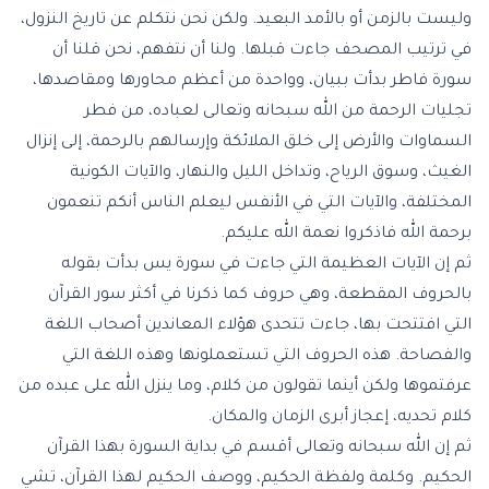
وليست بالزمن أو بالأمد البعيد. ولكن نحن نتكلم عن تاريخ النزول،
في ترتيب المصحف جاءت قبلها. ولنا أن نتفهم، نحن قلنا أن
سورة فاطر بدأت ببيان، وواحدة من أعظم محاورها ومقاصدها،
تجليات الرحمة من الله سبحانه وتعالى لعباده، من فطر
السماوات والأرض إلى خلق الملائكة وإرسالهم بالرحمة، إلى إنزال
الغيث، وسوق الرياح، وتداخل الليل والنهار، والآيات الكونية
المختلفة، والآيات التي في الأنفس ليعلم الناس أنكم تنعمون
برحمة الله فاذكروا نعمة الله عليكم.
ثم إن الآيات العظيمة التي جاءت في سورة يس بدأت بقوله
بالحروف المقطعة، وهي حروف كما ذكرنا في أكثر سور القرآن
التي افتتحت بها، جاءت تتحدى هؤلاء المعاندين أصحاب اللغة
والفصاحة. هذه الحروف التي تستعملونها وهذه اللغة التي
عرفتموها ولكن أينما تقولون من كلام، وما ينزل الله على عبده من
كلام تحديه، إعجاز أبرى الزمان والمكان.
ثم إن الله سبحانه وتعالى أقسم في بداية السورة بهذا القرآن
الحكيم. وكلمة ولفظة الحكيم، ووصف الحكيم لهذا القرآن، تشي