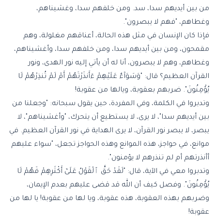
من بين أيديهم سدا، سد. ومن خلفهم سدا، وغشيناهم،
وغطاهم، "فهم لا يبصرون".
فإذا كان الإنسان في مثل هذه الحالة، أعناقهم مغلولة، وهم
مقمحون، ومن بين أيديهم سدا، ومن خلفهم سدا، وأغشيناهم،
وغطاهم، وهم لا يبصرون، أنا له أن يأتي إليه نور الهدى، ونور
القرآن العظيم؟ قال: "وَسَوَآءٌ عَلَيْهِمْ ءَأَنذَرْتَهُمْ أَمْ لَمْ تُنذِرْهُمْ لَا
يُؤْمِنُونَ". ضربهم بعقوبة، ويالها من عقوبة!
وتدبروا في الكلمة، وفي المفردة، حين يقول سبحانه: "وجعلنا من
بين أيديهم سدا"، لا يرى، لا يستطيع أن يتحرك، "وأغشيناهم"، لا
يبصر، لا يبصر نور القرآن، لا يرى الهداية في نور القرآن العظيم. في
موانع، في حواجز، هذه الموانع وهذه الحواجز تجعل، "سواء عليهم
أأنذرتهم أم لم تنذرهم لا يؤمنون".
وتدبروا معي في الآية، قال: "لَقَدْ حَقَّ ٱلْقَوْلُ عَلَىٰٓ أَكْثَرِهِمْ فَهُمْ لَا
يُؤْمِنُونَ". وفصل كيف أن الله قد قضى عليهم بعدم الإيمان،
وضربهم بهذه العقوبة، هذه عقوبة، ويا لها من عقوبة! يا لها من
عقوبة!