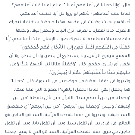
قال: "وإنا جعلنا في أعناقهم أغلالا"، عالم لماذا غلت أعناقهم؟
لماذا غلت أعناقهم؟ لأنهم لو يروا كل آية لظلت أعناقهم،
أعناقهم بقيت وظلت في مكانها هكذا جاحظة ساكنة لا تتحرك،
لا تعرف ماذا تفعل، لا تعرف، ترى الآيات وتنظر إليها، ولكنها
خاضعة ساكنة جامدة، لا تتحرك صوب الإيمان. غلت أعناقهم، "إِنَّا
جَعَلْنَا فِىٓ أَعْنَـٰقِهِمْ أَغْلَـٰلًا فَهِىَ إِلَى ٱلْأَذْقَانِ فَهُم مُّقْمَحُونَ".
المقمح مرفوع الرأس، ولا يستطيع أن يبصر، ولا أن ينظر، ولا أن
يفعل أي شيء، مقمع. قال: "وَجَعَلْنَا مِنۢ بَيْنِ أَيْدِيهِمْ سَدًّا وَمِنْ
خَلْفِهِمْ سَدًّا فَأَغْشَيْنَـٰهُمْ فَهُمْ لَا يُبْصِرُونَ".
وتدبروا في دقة اللفظة في موضعين في السورة، قال: "جعلنا"،
هذا بجعل إلهي. لماذا الجعل الإلهي؟ العقوبة التي قلنا عنها،
"وجعلنا من بين أيديهم سدا"، القرآن حين يأتي بلفظة "من بين
أيديهم"، وليس "وجعلنا بين أيديهم"، "من بين أيديهم" أي ملقصق
السد فيهم. وتدبروا في دقة اللفظة القرآنية، السد هو الحاجز، هو
المانع، في فرق بين أن تقول سدا، وبين أن تقول بابا، وبين أن تقول
حاجزا، في فرق. دقة اللفظة القرآنية، السد هو الذي لا يفتح. جعلنا