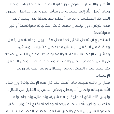
الأرض. والإنسان لا يقوم بدور وهو لا يعرف لماذا جاء هنا، ولماذا،
وماذا أوكل الله إليه سبحانه جل شأنه. تدبروا في الترابط، السورة
المباركة العظيمة واحد من أعظم مقاصدها دور الإنسان على
هذه الأرض، دور الإنسان مهما كانت إمكانياته متواضعة أو غير
متواضعة.
تستطيع أن تفعل الكثير كما فعل هذا الرجل. وعاقبة من يفعل،
وعاقبة من لا يفعل. الإنسان قد يعطى عشرات الوسائل،
وعشرات الإمكانيات المادية والمعنوية، طلاقة في اللسان، صحة
في البدن، قوة في المال والولد، عزوة، جاه، منصبا، ولكن لا يفعل
بها شيئا سوى العبث، وربما الإضلال، وربما الغواية، وربما
الإفساد.
فقل لي بالله عليك، ماذا أغنت عنه كل هذه الإمكانيات؟ وإن شاء
الله سبحانه وتعالى ألا يعطي بعض الناس إلا القليل من المال،
وليس ذاك الذي له عزوة، وله عشيرة، وله مال، وله جاه، وله
منصب، ولكن الله سبحانه برحمته وحكمته يفتح له أبواب الخير
فيدعو الناس إلى الحق والخير. هذا هو العطاء، القضية ليست ما