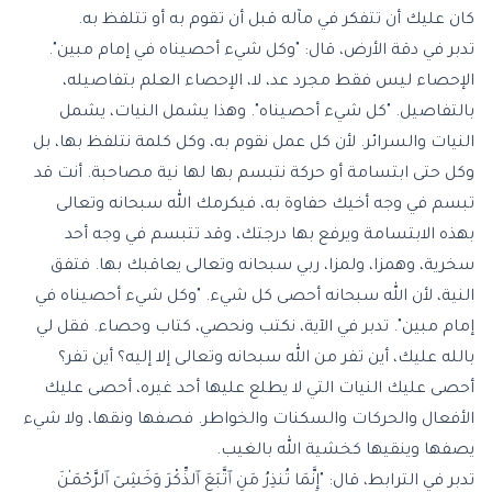
كان عليك أن تتفكر في مآله قبل أن تقوم به أو تتلفظ به.
تدبر في دقة الأرض، قال: "وكل شيء أحصيناه في إمام مبين".
الإحصاء ليس فقط مجرد عد، لا، الإحصاء العلم بتفاصيله،
بالتفاصيل. "كل شيء أحصيناه". وهذا يشمل النيات، يشمل
النيات والسرائر. لأن كل عمل نقوم به، وكل كلمة نتلفظ بها، بل
وكل حتى ابتسامة أو حركة نتبسم بها لها نية مصاحبة. أنت قد
تبسم في وجه أخيك حفاوة به، فيكرمك الله سبحانه وتعالى
بهذه الابتسامة ويرفع بها درجتك، وقد تتبسم في وجه أحد
سخرية، وهمزا، ولمزا، ربي سبحانه وتعالى يعاقبك بها. فتفق
النية، لأن الله سبحانه أحصى كل شيء. "وكل شيء أحصيناه في
إمام مبين". تدبر في الآية، نكتب ونحصي، كتاب وحصاء. فقل لي
بالله عليك، أين تفر من الله سبحانه وتعالى إلا إليه؟ أين تفر؟
أحصى عليك النيات التي لا يطلع عليها أحد غيره، أحصى عليك
الأفعال والحركات والسكنات والخواطر. فصفها ونقها، ولا شيء
يصفها وينقيها كخشية الله بالغيب.
تدبر في الترابط، قال: "إِنَّمَا تُنذِرُ مَنِ ٱتَّبَعَ ٱلذِّكْرَ وَخَشِىَ ٱلرَّحْمَـٰنَ