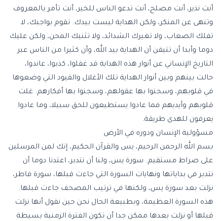
أنت نذير، أنت مصلح، أنت تدعو الناس للخير، أنت تأمر بالمعروف
وتنهى عن المنكر، ولكن الهداية ليست بيدك. تقوم بواجبك، لا
تفلك الصعاب، ولا تغيرك الشدائد، ولا تثنيك المحن، ولكن عليك
دوما وأبدا أن تتيقن أن الهداية بيد الله، وأن كثيرا من الناس عبر
التاريخ الإنساني عن أنوار هذه الهداية قد غفلوا، كذبوا، عاندوا،
حالت بينهم وبين أنوار الهداية تلك الأغلال والقيود التي وضعوها
في قلوبهم، وسجنوا بها عقولهم، وسجنوا بها أفكارهم. غلت
قلوبهم وأيديهم فما عادوا يستطيعون للحق سبيلا، وما عادوا
يعرفون للهدى طريقة.
مسؤولية الإنسان ودوره في الأرض
بسم الله الرحمن الرحيم، يس والقرآن الحكيم، إنك لمن المرسلين
على صراط مستقيم. سورة يس، ولنا أن نتدبر، اعتدنا دوما أن
نتدبر في بداياتها ونهايات السورة التي جاءت قبلها، سورة فاطر،
نزلت بعد سورة يس، ولكنها في ترتيب المصحف جاءت قبلها.
هذه السورة العظيمة، وبطبيعة الحال نحن حين نقول أنها نزلت
قبلها أو نزلت بعدها ممكن جدا أن تكون الفترة الزمنية بسيطة