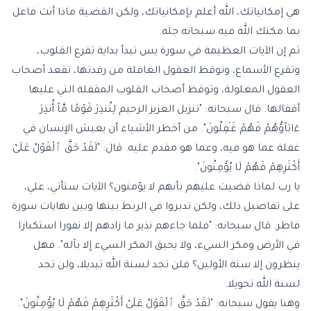
هي إمكانياتك، الله أعلم بإمكانياتك، ولكن القضية ماذا أنت فاعل
بما مكنك الله فيه سبحانه جله.
ثم إن الآيات العظيمة في سورة يس تبدأ بداية تقرع القلوب،
وتقرع الأسماع، وتوقظ العقول الغافلة من رقدتها، تقعد أصحاب
العقول المغلولة، وتوقظ أصحاب القلوب المقفلة التي عليها
أقفالها. قال سبحانه: "تنزيل العزيز الرحيم لِتُنذِرَ قَوْمًا مَّآ أُنذِرَ
ءَابَآؤُهُمْ فَهُمْ غَـٰفِلُونَ". من أخطر الأشياء أن يعيش الإنسان في
غفلة عما هو فيه، وعما هو مقدم عليه. قال: "لَقَدْ حَقَّ ٱلْقَوْلُ عَلَىٰٓ
أَكْثَرِهِمْ فَهُمْ لَا يُؤْمِنُونَ".
يا رب لماذا قضيت عليهم بأنهم لا يؤمنون؟ الآيات ستأتي، علي،
على تفاصيل ذلك، ولكن تدبروا في الربط بينها وبين نهايات سورة
فاطر. قال سبحانه: "فلما جاءهم نذير ما زادهم إلا نفورا استكبارا
في الأرض ومكر السيء، ولا يحيق المكر السيء إلا بآله". فهل
ينظرون إلا سنة الأولين؟ فلن تجد لسنة الله تبديلا، ولن تجد
لسنة الله تحويلا.
وهنا يقول سبحانه: "لَقَدْ حَقَّ ٱلْقَوْلُ عَلَىٰٓ أَكْثَرِهِمْ فَهُمْ لَا يُؤْمِنُونَ".