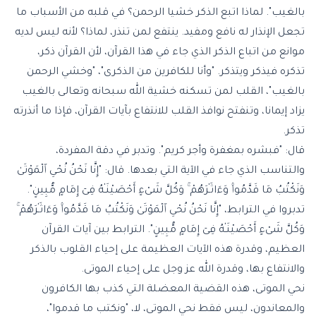
بالغيب". لماذا اتبع الذكر خشيا الرحمن؟ في قلبه من الأسباب ما
تجعل الإنذار له نافع ومفيد. ينتفع لمن تنذر، لماذا؟ لأنه ليس لديه
موانع من اتباع الذكر الذي جاء في هذا القرآن، لأن القرآن ذكر،
تذكره فيذكر ويتذكر. "وأنا للكافرين من الذكرى"، "وخشي الرحمن
بالغيب"، القلب لمن تسكنه خشية الله سبحانه وتعالى بالغيب
يزاد إيمانا، وتنفتح نوافذ القلب للانتفاع بآيات القرآن، فإذا ما أنذرته
تذكر.
قال: "فبشره بمغفرة وأجر كريم". وتدبر في دقة المفردة،
والتناسب الذي جاء في الآية التي بعدها. قال: "إِنَّا نَحْنُ نُحْىِ ٱلْمَوْتَىٰ
وَنَكْتُبُ مَا قَدَّمُوا۟ وَءَاثَـٰرَهُمْ ۚ وَكُلَّ شَىْءٍ أَحْصَيْنَـٰهُ فِىٓ إِمَامٍ مُّبِينٍ".
تدبروا في الترابط، "إِنَّا نَحْنُ نُحْىِ ٱلْمَوْتَىٰ وَنَكْتُبُ مَا قَدَّمُوا۟ وَءَاثَـٰرَهُمْ ۚ
وَكُلَّ شَىْءٍ أَحْصَيْنَـٰهُ فِىٓ إِمَامٍ مُّبِينٍ". الترابط بين آيات القرآن
العظيم، وقدرة هذه الآيات العظيمة على إحياء القلوب بالذكر
والانتفاع بها، وقدرة الله عز وجل على إحياء الموتى.
نحي الموتى، هذه القضية المعضلة التي كذب بها الكافرون
والمعاندون، ليس فقط نحي الموتى، لا، "ونكتب ما قدموا"،