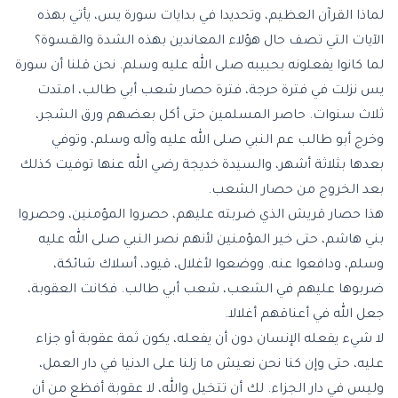
لماذا القرآن العظيم، وتحديدا في بدايات سورة يس، يأتي بهذه
الآيات التي تصف حال هؤلاء المعاندين بهذه الشدة والقسوة؟
لما كانوا يفعلونه بحبيبه صلى الله عليه وسلم. نحن قلنا أن سورة
يس نزلت في فترة حرجة، فترة حصار شعب أبي طالب، امتدت
ثلاث سنوات. حاصر المسلمين حتى أكل بعضهم ورق الشجر،
وخرج أبو طالب عم النبي صلى الله عليه وآله وسلم، وتوفي
بعدها بثلاثة أشهر، والسيدة خديجة رضي الله عنها توفيت كذلك
بعد الخروج من حصار الشعب.
هذا حصار قريش الذي ضربته عليهم، حصروا المؤمنين، وحصروا
بني هاشم، حتى خير المؤمنين لأنهم نصر النبي صلى الله عليه
وسلم، ودافعوا عنه. ووضعوا لأغلال، قيود، أسلاك شائكة،
ضربوها عليهم في الشعب، شعب أبي طالب. فكانت العقوبة،
جعل الله في أعناقهم أغلالا.
لا شيء يفعله الإنسان دون أن يفعله، يكون ثمة عقوبة أو جزاء
عليه، حتى وإن كنا نحن نعيش ما زلنا على الدنيا في دار العمل،
وليس في دار الجزاء. لك أن تتخيل والله، لا عقوبة أفظع من أن