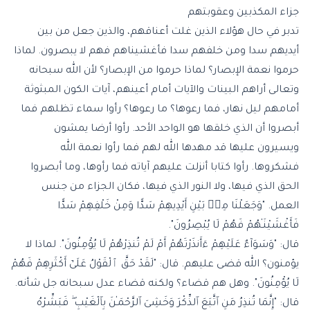
جزاء المكذبين وعقوبتهم
تدبر في حال هؤلاء الذين غلت أعناقهم، والذين جعل من بين
أيديهم سدا ومن خلفهم سدا فأغشيناهم فهم لا يبصرون. لماذا
حرموا نعمة الإبصار؟ لماذا حرموا من الإبصار؟ لأن الله سبحانه
وتعالى أراهم البينات والآيات أمام أعينهم، آيات الكون المبثوثة
أمامهم ليل نهار، فما رعوها؟ ما رعوها؟ رأوا سماء تظلهم فما
أبصروا أن الذي خلقها هو الواحد الأحد. رأوا أرضا يمشون
ويسيرون عليها قد مهدها الله لهم فما رأوا نعمة الله
فشكروها. رأوا كتابا أنزلت عليهم آياته فما رأوها، وما أبصروا
الحق الذي فيها، ولا النور الذي فيها، فكان الجزاء من جنس
العمل. "وَجَعَلْنَا مِنۢ بَيْنِ أَيْدِيهِمْ سَدًّا وَمِنْ خَلْفِهِمْ سَدًّا
فَأَغْشَيْنَـٰهُمْ فَهُمْ لَا يُبْصِرُونَ".
قال: "وَسَوَآءٌ عَلَيْهِمْ ءَأَنذَرْتَهُمْ أَمْ لَمْ تُنذِرْهُمْ لَا يُؤْمِنُونَ". لماذا لا
يؤمنون؟ الله قضى عليهم. قال: "لَقَدْ حَقَّ ٱلْقَوْلُ عَلَىٰٓ أَكْثَرِهِمْ فَهُمْ
لَا يُؤْمِنُونَ". وهل هم قضاء؟ ولكنه قضاء عدل سبحانه جل شأنه.
قال: "إِنَّمَا تُنذِرُ مَنِ ٱتَّبَعَ ٱلذِّكْرَ وَخَشِىَ ٱلرَّحْمَـٰنَ بِٱلْغَيْبِ ۖ فَبَشِّرْهُ