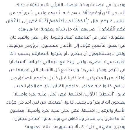
وتدبروا في فضاعة ودقة الوصف القرآني لأليم لهؤلاء، وذاك
السجن الذي أوقعوا أنفسهم فيه بأيديهم وليس بأيدي أحد من
الناس غيرهم. قال: "إِنَّا جَعَلْنَا فِىٓ أَعْنَـٰقِهِمْ أَغْلَـٰلًا فَهِىَ إِلَى ٱلْأَذْقَانِ
فَهُم مُّقْمَحُونَ". ضربهم الله جل شأنه بعقوبة، ما هي هذه
العقوبة؟ جعل في أعناقهم أغلالا وقيودا. ولأن الغل والقيد كان
في العنق، فأصبح هؤلاء إلى الأذقان مقمحون، الرؤوس مرفوعة،
ولكن لا يستطيعون أن ينظروا، أو يحركوا بأبصارهم بسبب ذاك
القيد، شيء. فضيء، ولكن اربط مع الآية التي ذكرناها: "استكبارا
في الأرض ومكر السيء". واربط مع كل الأشياء التي تعرفها عن
أولئك من المشركين، كما ذكرنا قبل قليل، جاءهم الصادق من
بينهم، قالوا عنه مجنون، جاءهم القرآن الذي هو الحق المبين،
قالوا: "أَسَـٰطِيرُ ٱلْأَوَّلِينَ اكتتبها، فهي تملى عليه بكرة وأصيلا".
يعلمون أنه لا يقرأ ولا يكتب، قالوا: "تعلمها من لدن أحد من هؤلاء
الأحبار والرهبان، اكتتبها، فهي تملى عليه بكرة وأصيلا". يعلمون
أنه ما طرق باب ساحر ولا كاهن في يوم، قالوا: "ساحر مجنون".
وتدبروا معي في كل ذاك، ألا يستحق هذا تلك العقوبة؟