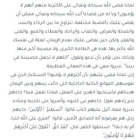
لماذا قضى الله سبحانه وتعالى على الأكثرية منهم أنهم لا
يؤمنون؟ ويا له من قضاء! أنت الله سبحانه وتعالى ممكن أن
يقضي عليك بأقضية مختلفة، تتراوح ما بين الرخاء والشد،
والصحة والمرض، والتعاب والراحة، والعطاء والمنع، والغنى
والفقر، ولكن حين يقضى عليك بعدم الإيمان، لعلة في نفسك
الله عالم بها، هذه هي الطامة الكبرى، ولا مصيبة أكبر منها.
ولذلك نحن نؤمر بأن ندعو ونقول: "اللهم لا تجعل مصيبتنا في
ديننا". تدبروا معي في هذه المعاني العظيمة.
إذن لماذا قضي عليهم بأن أكثرهم لا يؤمنوا؟ الاستكبار الذي في
نفوسهم، الموانع الذاتية الداخلية التي حالت بينهم وبين الإيمان.
هديناهم فاستحبوا الهدى على العمل، فماذا تفعل فيه؟ جاءهم
نذير زادهم نفورا. جاءهم نبي كذبوه، وأصروا على تكذيبه وعناده.
تدبروا معه، أنزل عليهم كتاب قالوا: "أَسَـٰطِيرُ ٱلْأَوَّلِينَ". جاءهم
رجل هم يعرفونه أنه الصادق الأمين، قالوا: "افترى على الله كذبا،
أم به جنة؟". استحقوا الكفر، قال: "لَقَدْ حَقَّ ٱلْقَوْلُ عَلَىٰٓ أَكْثَرِهِمْ
فَهُمْ لَا يُؤْمِنُونَ".