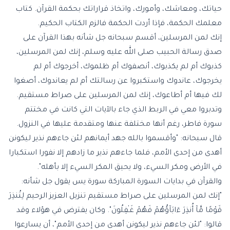
حياتك، ومعاشك، وأمورك، واتخاذ قراراتك بحكمة القرآن. كتاب
معلمك الحكمة، فإذا أردت الحكمة فالزم الكتاب الحكيم.
إنك لمن المرسلين، أقسم سبحانه جل شأنه بهذا القرآن على
صدق رسالة الحبيب صلى الله عليه وسلم، إنك لمن المرسلين،
كذبوك أم لم يكذبوك، أنصفوك أم ظلموك، أخرجوك أم لم
يخرجوك، عاندوك واستكبروا عن رسالتك أم لم يعاندوك، أصغوا
لك فيها أم أطاعوك، إنك لمن المرسلين على صراط مستقيم.
وتدبروا معي في الربط الذي جاء بالآيات التي كانت في مختتم
سورة فاطر، رغم أنها مختلفة عنها ومتقدمة عليها في النزول.
قال سبحانه: "وأقسموا بالله جهد أيمانهم لئن جاءهم نذير ليكونن
أهدى من إحدى الأمم، فلما جاءهم نذير ما زادهم إلا نفورا استكبارا
في الأرض ومكر السيء، ولا يحيق المكر السيء إلا بأهله".
والقرآن في بدايات السورة المباركة سورة يس يقول جل شأنه:
"إنك لمن المرسلين على صراط مستقيم تنزيل العزيز الرحيم لِتُنذِرَ
قَوْمًا مَّآ أُنذِرَ ءَابَآؤُهُمْ فَهُمْ غَـٰفِلُونَ". وكان يفترض في هؤلاء وقد
قالوا: "لئن جاءهم نذير ليكونن أهدى من إحدى الأمم"، أن يسارعوا