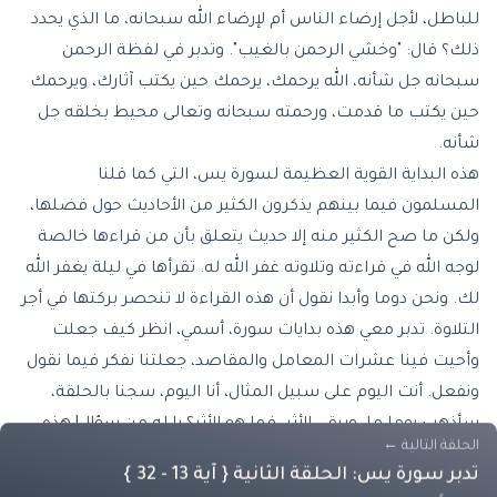
للباطل، لأجل إرضاء الناس أم لإرضاء الله سبحانه، ما الذي يحدد
ذلك؟ قال: "وخشي الرحمن بالغيب". وتدبر في لفظة الرحمن
سبحانه جل شأنه، الله يرحمك، يرحمك حين يكتب آثارك، ويرحمك
حين يكتب ما قدمت، ورحمته سبحانه وتعالى محيط بخلقه جل
شأنه.
هذه البداية القوية العظيمة لسورة يس، التي كما قلنا
المسلمون فيما بينهم يذكرون الكثير من الأحاديث حول فضلها،
ولكن ما صح الكثير منه إلا حديث يتعلق بأن من قراءها خالصة
لوجه الله في قراءته وتلاوته غفر الله له. تقرأها في ليلة يغفر الله
لك. ونحن دوما وأبدا نقول أن هذه القراءة لا تنحصر بركتها في أجر
التلاوة. تدبر معي هذه بدايات سورة، أسمي، انظر كيف جعلت
وأحيت فينا عشرات المعامل والمقاصد، جعلتنا نفكر فيما نقول
ونفعل. أنت اليوم على سبيل المثال، أنا اليوم، سجنا بالحلقة،
سأذهب يوما ما، ويبقى الأثر، فما هو الأثر؟ يا له من سؤال! هذه
الحلقة التالية
←
من بركة هذه الآيات العظيمة، أن تجعلك تعيد النظر في حياتك،
تدبر سورة يس: الحلقة الثانية { آية 13 - 32 }
في قراراتك، في خطواتك، في أفعالك، في أقوالك، في قراراتك،