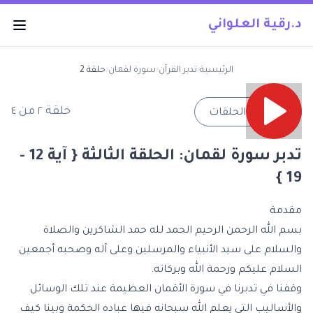
د.رقية العلواني
الرئيسية
‹
تدبر القرآن
‹
سورة لقمان
‹
حلقة 2
حلقة
٢
من
٤
→
جميع الحلقات
تدبر سورة لقمان: الحلقة الثالثة { آية 12 -
19 }
مقدمة
بسم الله الرحمن الرحيم الحمد لله حمد الشاكرين والصلاة
والسلام على سيد الأنبياء والمرسلين وعلى آله وصحبه أجمعين
السلام عليكم ورحمة الله وبركاته.
وقفنا في تدبرنا في سورة الأقمان العظيمة عند تلك الوسائل
والأساليب التي يعلم الله سبحانه فيها عباده
الحكمة
وبينا كيف