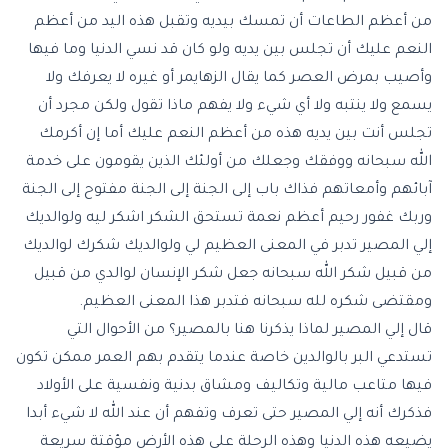
من أعظم الطاعات أن تمسك بيديه وتقبل هذه اليد من أعظم
النعم عليك أن تجلس بين يديه ولو كان قد نسي الدنيا وما فيها
وأصيب بمرض العصر كما يقال الزهايمر أو غيره لا يعرفك ولا
يسمع ولا ينتبه ولا أي شيء ولا يفهم ماذا تقول ولكن مجرد أن
تجلس أنت بين يديه هذه من أعظم النعم عليك أما إن أكرمك
الله سبحانه ووفقك وجعلك من أولئك الذين يقومون على خدمة
آبائهم وأمعاتهم فذاك باب إلى الجنة إلى الجنة مفتوح إلى الجنة
وربك غفور رحيم أعظم نعمة تستحق الشكر اشكر ليه ولوالديك
إلي المصير تدبر في المعنى العظيم لي ولوالديك شكرك لوالديك
من قبيل شكر الله سبحانه جعل شكر الإنسان لوالدي من قبيل
ومقتضى شكره لله سبحانه فتدبر هذا المعنى العظيم.
قال إلي المصير لماذا يذكرنا هنا بالمصير؟ من الأحوال التي
تستدعي البر بالوالدين خاصة عندما يتقدم بهم العمر ممكن تكون
فيها متاعب مالية وتكاليف ومشاق بدنية ونفسية على الأولاد
فذكرك أنه إلي المصير حتى تعرف وتفهم أن عند الله لا شيء أبدا
يضيعه هذه الدنيا وهذه الرحلة على هذه الأرض مؤقتة سريعة