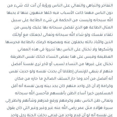
التفاخر والتباهي والتعالي على الناس ورؤية أن أنت لك شيء من
دون الناس مهما كانت الأسباب فيه كلها منهيون عنها لا يحبها
الله سبحانه وليست من الحكمة في شيء الطاعة على سبيل
المثال الطاعة هو الذي تفضل سبحانه بها عليك وليس من
تلقاء نفسك ولو شاء الله سبحانه وتعالى لجعلك مع أولئك
الذين والأياذ بالله يخفلون عنه ويعصونه كرمك بالطاعة فحرسها
واشكرها ولا تختال على الناس بها تدبروا في هذه المعاني
العظيمة وقيس على هذا بعض النساء كذلك نفس الطريقة
تختال على غيرها من النساء لسبب أو لآخر ترى نفسنا أفضل
منهم لا ينبغي للإنسان إطلاقا أن يحدث نفسه ولو حديث نفس
أنه أفضل من أحد وما حاز السلف الصالح ما حازه من مكان
وكرامة إلا أن كل واحد منهم كان يجد بينه وبين نفسه أنه أقل
المسلمين خيرا أساء الظن بأنفسهم فأحسن الله سبحانه
وتعالى ظن الناس بهم وكرمهم ورفع قدرهم وشأنهم وانظر إلى
سيرة هؤلاء مثل عمر رضي الله عنه غير وغير وغير اللي كان يقول
عن نفسه أنه لو أن قدم واحد من قدمي دخلت الجنة رجل واحد