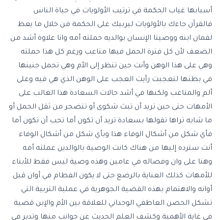
أسبابها غياب الحكمة في ترتيب الأولويات في حياة الناس
فالقرآن جاءك بالأولويات ليربيك على الحكمة من خلال ما يعظ
لقمان ابنه ووصينا الإنسان بوالديه حملته أمه وانا علاوة أشد من
الضعف لأن كل فترة الحمل فيها متاعب ورغم كل هذا حملته
وهي على هذا الوهن وأنت حين تنظر إلى الأم وهي تحمل جنينها
في بطنها لتعجبت رأيت العجب على الوهن الذي هي فيه وعلى
ألم والمتاعب ولكنها في أشد حالات السعادة هذا الغالب على
الأمهات حتى حين تريد أن تبث شكوى أو تتضجر من ثقل الحمل أو
ما شابه تراها تقولها بسعادة تريد أن تكون أما تحب أن تكون أما
فأي شكل من أشكال الوفاء هذا وبأي شكل من أشكال الوفاء
أنت سترده إليها من هناك كانت الوصية بالوالدين عملته أمه
وهنا على وان وفصاله في عامين وهذه وصية ليس فقط للأبناء
للأمهات كذلك العناية بالرضع حتى لا يكون الفطام في أوان قبل
أوانه والاهتمام بهذه القضية الجوهرية في عملية التربية التي
تشكل الحصن العاطفي الوجداني للعلاقة بين الأم والإبن قضية
في غاية الأهمية وكشف العلم الحديث عن جوانب منها وتدبر في