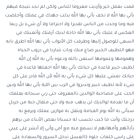
قمت بعمل خير وأزديت معروفا للناس ولكن لم تجد نتيجة فيهم
يأتي بها الله لا تخف يأتي بها الله بذلت جهدك في عملك وأخلصت
فيه وما وجدت من الناس تقديرا ولا احتراما ولا أي شيء بل ربما
العكس لا عليك يأتي بها الله حاجة لديك أرقتك وأتعبتك في
السعي للوصول إليها وطرقت كل الأبواب يأتي بها الله اطرق بابه
فهو اللطيف الخبير ضاع منك وبات شاردا في دروب الحياة
وهمومها وغمومها استعن بالله ودعوه يأتي به الله إن الله
لطيف خبير قاعدة في حياتك يأتي بها الله اجعلها قاعدة في
حياتك تمشي عليها كل شيء يأتي به الله لأن الله قادر على كل
شيء لأنه لطيف خبير وتدبروا في الرب بين الآية يأتي بها الله وبين
الحث على مصاحبة الوالدين بالمعروف حتى ربي سبحانه يعلمك
أن ما تقدمه لوالديك لن يذهب منه ولا حتى مثقال حبة من خردل
سيأتي به الله يوم القيامة ويثقل به موازين عملك ويرفع به
درجتك وأنت ما كنت تحسب له حسبانا بعض الأبناء من برهم
بآبائهم وأمهاتهم لا تسمع منه مع أمي وأبي إلا أبشر على عيني
على راسي كلمات حلوة كالعسل تدخل السرور والسعادة على