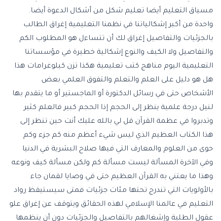
مسياق التعليم أيضا تعليم شكل من أشكال الدعوة أيضا.
واحدة من أكبر إشكالياتنا في نظمنا التعليمية إغراق الطالب
بالجزئيات والتفاصيل إغراق لك أن تتساءل هو المطلوب الكم
والتفاصيل ولا الكيف والنوع إشكالية خطيرة في مؤسساتنا
التعليمية اليوم مناهج كتب تعليمية هكذا تزن كيلوغرامات هذا
هل هو دليل على العلم والتعلم والتفوق العلمي بعض
الأشخاص حتى في رسائل الدكتورة أو الماجستير أو ما يتقدم بها
لنيل درجة علمية ينظر إلى الحجم إذا الحجم كبير فالعلم كثير
وتدبروا في عظمة القرآن قل لي بالله عليك أنت حين تنظر إلى
هذا الكتاب العظيم الذي ليس شيء أعظم منه كم جزء وكم
حوى من العلوم والمعارف التي فيها صلاح البشرية في الدنيا
وفي الآخرة المسألة ليست مسألة كم ولكن مسألة كيف ونوعه
وهذا ما يعتني به القرآن العظيم حتى في وصايا لقمان جاء
بالأولويات التي تندرج تحتها مئات جزئيات فمتى سيستيقظ رواد
التعليم في عالمنا الإسلامي لهذه الحقائق ويتوقف عن إغراق علو
عقول الطلبة وإشغالهم بالتفاصيل والجزئيات دون أن ينظمها