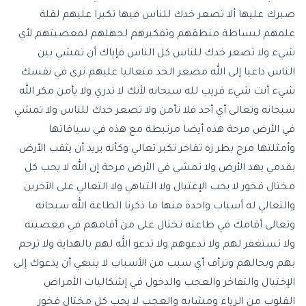
صبرك عليها ألا تصعر خدك للناس فيها تكبرا عليهم لقلة
علمهم لبساطة منطقهم وتفكيرهم لجهلهم لمعصيتهم لأي
شيء ولا تصعر خدك للناس كل الناس فإياك أن تمشي بين
الناس داعيا إلى الله مصعر الخد متعاليا عليهم ترى في نفسك
شيء أنت شيء قريب لله سبحانه لأنك لا تدري ولا يأمن مكر الله
سبحانه وتعالى أي أحد فلا تأمن ولا تصعر خدك للناس ولا تمشي
في الأرض مرحة هذه أيضا مرتبطة مع هذه في سياقاتها
وأمثلتها مرح بطر زه تفاخر تكبر تعالي وكأنه يريد أن يثقب الأرض
بقدمي يهد الأرض ولا تمشي في الأرض مرحة إن الله لا يحب كل
مختال فخور لا يحب الإغتيال ولا التباهي ولا التعالي على الآخرين
والتعالي له أسباب واحدة منها ما ذكرنا الطاعة الله سبحانه
وتعالى أقامك في طاعته تختال على من أقامهم في معصيته
ولا تستغفر لهم ولا تدعوهم ولا تدعو الله لهم بالهداية ولا ترحم
بهم وبحالهم وترأف أي سبب من الأسباب لا ينبغي أن يدعوك إلى
الإختيال والتفاخر والعجب والدخول في إشكاليات الأمراض
القلوب من الرياء ومشابه والعجب لا يحب كل مختال فخور