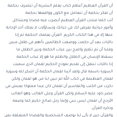
أن القرآن العظيم أعظم كتاب يعلم البشرية أن تتصرف بحكمة
أن تفكر بحكمة أن تتعامل مع الكون وواقعها بحكمة.
أنت كلما فتحت القرآن العظيم أبصرت فيه قضايا ومشاكل
وأمور حياتية تعرض لك في حياتك وتساؤلات لا يملك أحد الإجابة
عنها إلا في هذا الكتاب الكريم. القرآن يعلمك الحكمة ثم إذا
بالآيات بعد أن حكمت ووصفت الظالمين بأنهم في ظلال مبين
وقلنا أن ثم تتلازم واضح بين غياب الحكمة وبين الظلال ما
يسقط الإنسان في الظلال والظلم ما هو إلا غياب الحكمة.
إذا بالآيات تنتقل إلى تقديم نموذج الحكيم لقمان الذي سميت
السورة باسمه قال ولقد آتينا لقمان الحكمة أن اشكر لله و
سورة
لقمان العظيمة
في كتاب الله لم تبين لنا من هو لقمان ولكن
ذكرت من الكتب والتفاسير أن لقمان كان عبدا مملوكا يعيش في
عصر داود عليه السلام ولكن القرآن وعلى الغالب وهو الغالب
الأرجح أن لقمان ليس بنبي وإنما رجل صالح حكيم كما وصفه
وذكره القرآن.
والقرآن حين لا يأتي لنا بوصف الشخصية والقضايا المتعلقة بمن