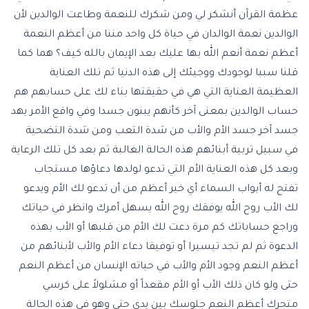
عظمة القرآن أنشكر لي ومن شكرك للنعمة وطاعت الوالدين لأن
الوالدين نعمة الوالدان في حياة كل واحد مننا من أعظم النعمة
أعظم نعمة أنعم الله بها عليك بعد الإيمان بالله كيف؟ هما كما
قلنا سببا لوجودك ووجيئك إلى هذه الدنيا ثم تلك العناية
العظيمة العناية التي هي في حقيقتها بناء لك على حسابهم هم
حساب الوالدين بمعنى آخر كأنهم يبنون جسدا وفي واقع الأمر يهد
جسد آخر جسد الأم والأب من شدة التعب ومن شدة التضحية
في سبيل تربية أبنائهم هذه الحالة الغالبة ثم بعد كل تلك الرعاية
وبعد كل هذه العناية الأم التي تدعو لولدها دعاؤها مستجاب
تفتح له أبواب السماء أي خير أعظم من أن تدعو لك الأم ويدعو
لك الأب روح الله يوفقك روح الله يسهل أمرك وانظر في حياتك
وراجع حساباتك كم مرة دعت لك الأم من قلبها أو الأب بهذه
الدعوة ثم لم تجد تيسيرا أو توفيقا دعاء الأم والأب لأبنائهم من
أعظم النعم وجود الأم والأب في حياته الإنسان من أعظم النعم
حتى ولو كان ذلك الأب أو الأم مقعداً أو مشلولاً على كرسي
متحرك أعظم النعم جلوسك بين يدي حتى وهو في هذه الحالة