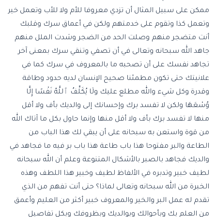
ممكن على سبيل المثال أن تزدي معروفا للأم ولا للأب وتعمل خير
وتعمل كذا وتقوم على خدمتهم ولكن في أعماق سرك وقلبك
أنت متضجر منهم وصلت الحد من الضجر وشدت الملل منهم
جاهد الله سبحانه وتعالى في أن تصفي وتنقي سرك بمعنى آخر
تجاهد نفسك على أن تصحبه ما بالمعروف في سرك كما في
علانيتك حتى تكون مطمئنا صحيح الإنسان لديه حدود وطاقة
وقدرة وكل شيء والله مطلع عليك ولَا يُكَلِّفُ ٱللَّهُ نَفْسًا إِلَّا
وُسْعَهَا ولكن لا تفسد برك وإحسانك إلى والديك بأف ولا أقل
منها لا تفسد برك بأف ولا أقل منها وإنما حاول بكل ما آتاك الله
من قوة واستعن به سبحانه على أن يبقي لك هذا الباب من
الطاعة والبر مفتوحا هذا باب طاعة هذا باب بر فيه ما فجاهد في
والديك فجاهد بالصبر بالأشكال المتنوعة وعلم أن الله سبحانه
لطيف خبير وتدبره في الألفاظ لطيف وخبير هذا اللطف وهذه
الخبرة من الله سبحانه وتعالى لماذا؟ حتى أنت تفهم من الذي
تقدم له عمل البر والخير والمعروف خبير أكثر من العليم وأعمق
من العلم بك وبأحوالك وبوالديك وبظروفك وبكل تفاصيل