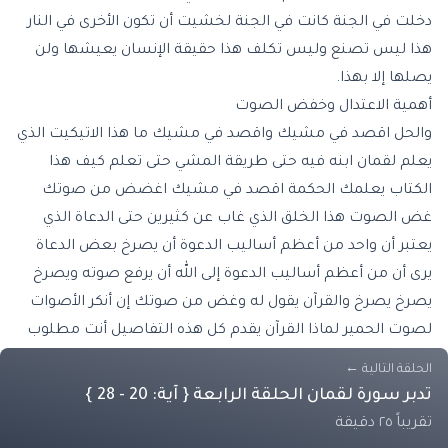
دخلت في الجنة كانت في الجنة لخشيت أن تكون الأخرى في النار
هذا ليس تصنع وليس تكلف هذا حقيقة الإنسان يعيشها ولن
يصلها إلا بهذا.
أهمية الاعتدال وخفض الصوت
والحل اقصد في مشيك واقصد في مشيك ما هذا الاتيكيت الذي
يعلم لقمان ابنه فيه حتى طريقة المشي حتى تعلم كيف هذا
الكتاب يعلمك الحكمة اقصد في مشيك اغضض من صوتك
غض الصوت هذا الخلق الذي غاب عن كثيرين حتى الدعاة الذي
يعتبر أن واحد من أعظم أساليب الدعوة أن يصرخ بعض الدعاة
يرى أن من أعظم أساليب الدعوة إلى الله أن يرفع صوته ويصرخ
يصرخ يصرخ والقرآن يقول له وغض من صوتك إن أنكر الأصوات
لصوت الحمير لماذا القرآن يقدم كل هذه التفاصيل أنت مطلوب
منك أن تأمر بالمعروفة عن المنكر وأن ترفع رسالة هذا القرآن
الحلقة التالية
←
العظيم لأمم الأرض كيف ستخاطبهم بالحكم ومقتضى الحكمة
تدبر سورة لقمان الحلقة الرابعة { آية: 20 - 28 }
أن تقصد في مشيك وتغضض من صوتك الرقي والتحضر حتى
تقريباً ٢٥ دقيقة
تصبح إنسانا متحضرا برقيك وسموك بتعليم القرآن لك تدبروا