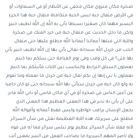
صخرة مكان منزوي مكان مخفي عن الأنظار أو في السماوات أو
في الأرض مثقال حبة ليس الحبة متكاملة مثقال حبة هذا الجزء
اليسير مهما كان صغيرا بسيطا يأتي به الله إن الله لطيف خبير
ولكن ما دخل الحديث عن مثقال حبة من خرد الفتك في صخرة
والآية التي قبلها أعمالنا أعمالنا الله مطلع عليها حتى مثقال
الحب من خردل الله سبحانه تعالى يأتي بها إن الله لطيف خبير يأتي
بها متى؟ في كل وقت وفي يوم القيامة حتى ينبئكم بما كنتم
تعملون السياق الترابط والتناسب بين الآيات فأنبئكم بما كنتم
تعملون يا بني إنها إن تكم ثقال حبة من خردل ما تعمله وما تقوم
به ولو كان حبة من خردل سيأتي بها الله سبحانه حتى لو كان خافيا
عن أعين الناس في صخرة أو في أي مكان قاسي أو داني الله قادر
على أن يأتي به تدبر في هذا المعنى العظيم هذا المعنى الذي
يجعل الإنسان يراقب خواطره وليس فقط أعماله وأقواله الله
مطلع على سريرتك هذه الآية العظيمة تعلي من شأن السرائر
لأنه فعلا شأن السرائر عظيم يوم تبلس سرائر فما له من قوة
ولا ناصر المهم السريرة ما يصاحب العمل من السر بمعنى أنت