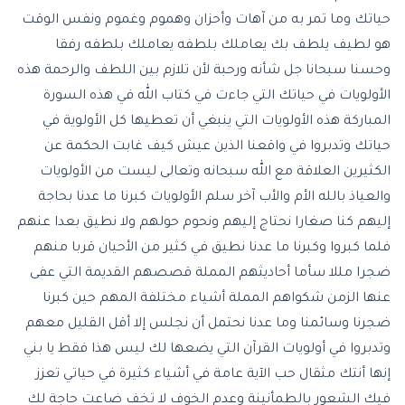
حياتك وما تمر به من آهات وأحزان وهموم وغموم ونفس الوقت
هو لطيف يلطف بك يعاملك بلطفه يعاملك بلطفه رفقا
وحسنا سبحانا جل شأنه ورحبة لأن تلازم بين اللطف والرحمة هذه
الأولويات في حياتك التي جاءت في كتاب الله في هذه السورة
المباركة هذه الأولويات التي ينبغي أن تعطيها كل الأولوية في
حياتك وتدبروا في واقعنا الذين عيش كيف غابت الحكمة عن
الكثيرين العلاقة مع الله سبحانه وتعالى ليست من الأولويات
والعياذ بالله الأم والأب آخر سلم الأولويات كبرنا ما عدنا بحاجة
إليهم كنا صغارا نحتاج إليهم ونحوم حولهم ولا نطيق بعدا عنهم
فلما كبروا وكبرنا ما عدنا نطيق في كثير من الأحيان قربا منهم
ضجرا مللا سأما أحاديثهم المملة قصصهم القديمة التي عفى
عنها الزمن شكواهم المملة أشياء مختلفة المهم حين كبرنا
ضجرنا وسائمنا وما عدنا نحتمل أن نجلس إلا أقل القليل معهم
وتدبروا في أولويات القرآن التي يضعها لك ليس هذا فقط يا بني
إنها أنتك مثقال حب الآية عامة في أشياء كثيرة في حياتي تعزز
فيك الشعور بالطمأنينة وعدم الخوف لا تخف ضاعت حاجة لك