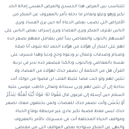
للتناسب بين المرض هذا الجسدي والمرض النفسي إمالة الخد
تكبر وزهو وعلو وتفاخر ما دخله بأمر بالمعروف عن المنكر من
الأمراض التي تصيب بعض الدعاة أنه حين يرى الفساد ويرى
الناس تقترف المنكر ويرى العصاء ويرى إسراف بعض الناس على
أنفسهم بالذنوب والمعاصي يبدأ لمن يتعامل معهم يصعر خده
لهم على اعتبار أن هؤلاء من هؤلاء الحمد لله شوف أنا صلاة
وصيام وصدقات وعمال بر ودعوة وحج ودنيا وهذا مسرف على
نفسه بالمعاصي وبالذنوب وبالكذا فيصعر خده تدبر في تربية
القرآن هل من الحكمة أن تصعر خدك لهؤلاء من العصاد ولا
تتلين لهم ولو كنت فضا غليظ القلب لن فضوا من حولك أنت
بحاجة إلى أن تلين لهم وربي سبحانه وتعالى خاطب موسى عليه
السلام حين أرسله إلى فرعون قال فَقُولَا لَهُۥ قَوْلًا لَّيِّنًا لَّعَلَّهُۥ يَتَذَكَّرُ
أَوْ يَخْشَىٰ وأنت تصعر خدك للعصات ولمن يختلفون معك تصعر
خدك ليس فقط قضية تكبر عادي غير مرتبطة بوقاع الحياة
ومواقف الحياة المختلفة أنت في مسيرتك بالأمر بالمعروف
والنهي عن المنكر ستواجه بعض المواقف التي من مقتضى