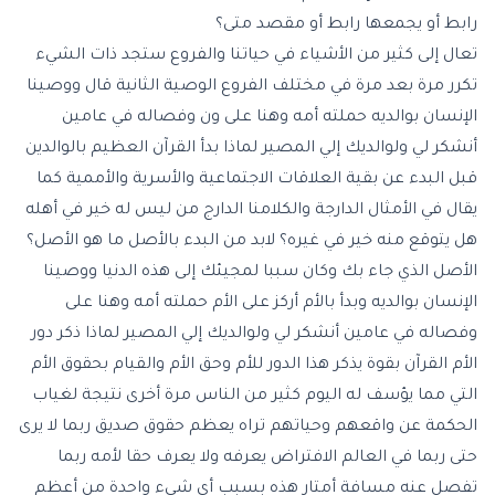
رابط أو يجمعها رابط أو مقصد متى؟
تعال إلى كثير من الأشياء في حياتنا والفروع ستجد ذات الشيء
تكرر مرة بعد مرة في مختلف الفروع الوصية الثانية قال
ووصينا
الإنسان بوالديه
حملته أمه وهنا على ون وفصاله في عامين
أنشكر لي ولوالديك إلي المصير لماذا بدأ القرآن العظيم بالوالدين
قبل البدء عن بقية العلاقات الاجتماعية والأسرية والأممية كما
يقال في الأمثال الدارجة والكلامنا الدارج من ليس له خير في أهله
هل يتوقع منه خير في غيره؟ لابد من البدء بالأصل ما هو الأصل؟
الأصل الذي جاء بك وكان سببا لمجيئك إلى هذه الدنيا ووصينا
الإنسان بوالديه وبدأ بالأم أركز على الأم حملته أمه وهنا على
وفصاله في عامين أنشكر لي ولوالديك إلي المصير لماذا ذكر دور
الأم القرآن بقوة يذكر هذا الدور للأم وحق الأم والقيام بحقوق الأم
التي مما يؤسف له اليوم كثير من الناس مرة أخرى نتيجة لغياب
الحكمة عن واقعهم وحياتهم تراه يعظم حقوق صديق ربما لا يرى
حتى ربما في العالم الافتراض يعرفه ولا يعرف حقا لأمه ربما
تفصل عنه مسافة أمتار هذه بسبب أي شيء واحدة من أعظم