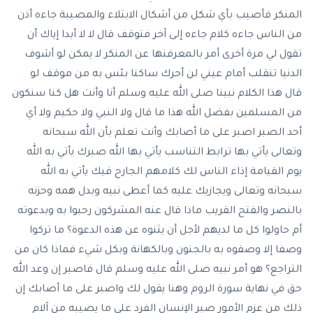
المنكر فأصيب بأي شكل من أشكال الابتلاء والمصيبة جاءه أذن
من الناس جاءه كلام جاءه إلى آخر فتوقف قال لا لا أبدا إياك أن
تقول لي مرة أخرى أمر بالمعرفنها عن المنكر لا يمكن لو أشوف
الدنيا تنقلب أمام عيني لن أحرك ساكنا بئس به من موقف لو
قال هذا الكلام نبينا صلى الله عليه وسلم أنا وأنت هل كنا سنكون
من المسلمين بفضل الله هذا ما قال ولا النبي ولا حكيم ولا أي
أحد الصبر اصبر على ما أصابك وأنت تعلم بأن الله سبحانه
وتعالى يأتي بها ترابط التناسب يأتي بها الله صبرك يأتي به الله
يوم القيامة إذاء الناس لك كلامهم الجارح فيك يأتي به الله
سبحانه وتعالى ويجازيك عليه كما أعطى نبيه وبدل همه وحزنه
بالنصر والفتح القريب ماذا قال عنه المشركون رحبوا به وبدعوته
أم حاولوا كل ما لديهم لأجل أن يثنوه عن هذه الدعوة؟ ما تركوا
وصفا إلا وصفوه به بالجنون وبالكهانة وبكل شيء فماذا كان من
التراجع؟ هو أمر نبيه صلى الله عليه وسلم قال فاصبر إن وعد الله
حق في نهاية سورة الروم وهنا يقول لك واصبر على ما أصابك إن
ذلك من عزم الأمور صبر الإنسان الفرد على ما يصيبه من آلام