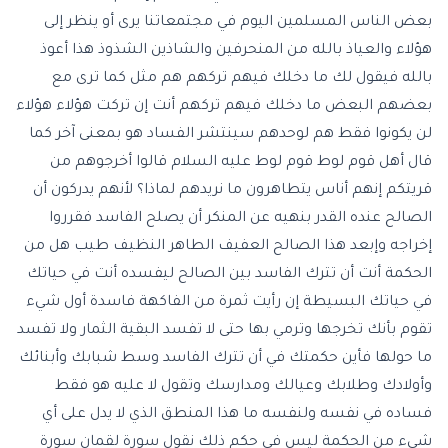
بعض الناس المسلمين اليوم في مجتمعاتنا يرى أو ينظر إلى
هؤلاء والعياذ بالله من المنحرفين والشاذين الشذوذ هذا أعوذ
بالله فيقول لك ما دخلك فيهم تركهم هم مثل كما ترى مع
بعضهم البعض ما دخلك فيهم تركهم أنت إن تركت هؤلاء هؤلاء
لن يكونوا فقط هم لوحدهم سينتشر الفساد هو بمعنى آخر كما
قال أهل قوم لوط قوم لوط عليه السلام قالوا أخرجوهم من
قريتكم إنهم أناس يتطاهرون ما نريدهم لماذا؟ لأنهم يدركون أن
الصالح عنده القدر بنهيه عن المنكر أن يصلح الفاسد فقرروا
إخراجه وإبعد هذا الصالح العفيف الطاهر النظيف طيب هل من
الحكمة أنت أن تترك الفاسد بين الصالح ليفسده أنت في حياتك
في حياتك البسيطة إن رأيت ثمرة من الفاكهة فاسدة أول شيء
تقوم بأنك تخرجها وترمي بها حتى لا تفسد البقية الثمار ولا تفسد
ما حولها فأين حكمتك في أن تترك الفاسد وسط شبابك وأبنائك
وأولادك وطلابك وعيالك ومدارسك وتقول لا عليه هو فقط
فساده في نفسه ولنفسه ما هذا المنطق الذي لا يدل على أي
شيء من الحكمة ليس في حكم ذلك نقول سورة لقمان سورة