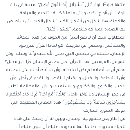
عَلَيْهَا حَافِظٌ. يَوْمَ تُبْلَى ٱلسَّرَآئِرُ. إِنَّهُۥ لَقَوْلٌ فَصْلٌ". مبينة في ذات
الوقت أن أنواع الكيد، والتي منها قضية التنجيم والعرافة
والكهنة، هذا شكل من أشكال الكيد، أشكال الكيد التي ستعرض
لها الصورة المباركة متنوعة، "يَكِيدُونَ كَيْدًا".
المطلوب منك أن لا تقع أسيرًا من الخوف من هذه المكائد
والدسائس، وتمضي في طريقك. هو لماذا القرآن يعزز قوة
الإنسان، ممثلة في شخص النبي صلى الله عليه وآله وسلم، وكل
المؤمن، المؤمنين بهذا القرآن، حتى يصبح الإنسان حرًا غير مكبل؟
يعلم أن ما أصابه لم يكن ليخطئه، وأن ما أخطأه لم يكن ليصيبه.
وأن الشجاعة، والإقبال، والإقدام لا تقصر ولا تقدم في أجل، وأن
الجبن، والخنوع، والخضوع، والاستعباد، والذل، والمهانة لا تطيل
في عمر الإنسان، ولا تؤخر الأجل: "وَلِكُلِّ أُمَّةٍ أَجَلٌ ۖ فَإِذَا جَآءَ أَجَلُهُمْ لَا
يَسْتَأْخِرُونَ سَاعَةً ۖ وَلَا يَسْتَقْدِمُونَ". هذه المعاني العظيمة التي
حوتها السورة المباركة.
في إطار يعزز مسؤولية الإنسان، ويبين له أن رحلتك على هذه
الحياة محدودة. طالما أنها محدودة، عليك أن تنجز، عليك ألا