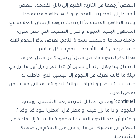
البعض أرجعها في التاريخ القديم إلى بابل القديمة، البعض
أرجعها إلى المصريين القدماء، ولكنها ظاهرة قديمة جدًا.
وهذه الظاهرة القديمة جدًا ارتبطت بتوهم الإنسان بالعلاقة مع
المجهول البعيد: النجوم. والقرآن العظيم، الذي خص سورة
كاملة سماها، وسميت ب
سورة النجم
، تعرض لذكر النجوم ثلاثة
عشر مرة في كتاب الله يذكر النجم بشكل مباشر.
هذا الذكر للنجوم جاء من قبيل أي شيء؟ من قبيل تعريف
الإنسان بما جهل. ولنا أن نتخيل أن هذا القرآن نزل أول ما نزل في
بيئة ما كانت تعرف عن النجوم إلا اليسير، الذي أحاطت به
عشرات الأساطير والخرافات والتقاليد والأعراف التي جعلت من
بعض العرب.
[continue]وبعض القبائل العربية يعبد الشمس، ويسجد
للنجوم. وإذا ما نزل غيث أو مطر قال: "مطرنا بنوء كذا وكذا".
واعتبار أن هذه النجوم البعيدة المجهولة بالنسبة إليّ قادرة على
التحكم في مصيرك، بل قادرة حتى على التحكم في صفاتك
الشخصية.