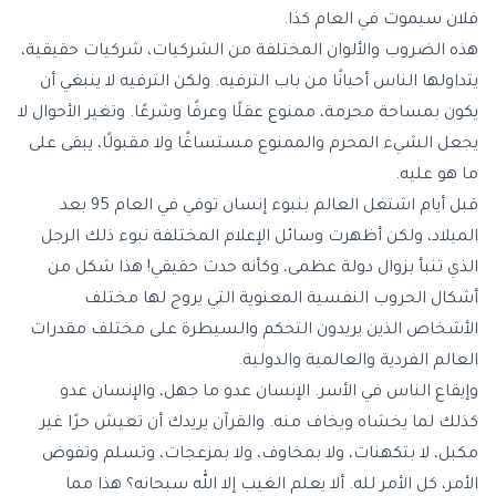
فلان سيموت في العام كذا.
هذه الضروب والألوان المختلفة من الشركيات، شركيات حقيقية،
يتداولها الناس أحيانًا من باب الترفيه. ولكن الترفيه لا ينبغي أن
يكون بمساحة محرمة، ممنوع عقلًا وعرفًا وشرعًا. وتغير الأحوال لا
يجعل الشيء المحرم والممنوع مستساغًا ولا مقبولًا، يبقى على
ما هو عليه.
قبل أيام اشتغل العالم بنبوء إنسان توفي في العام 95 بعد
الميلاد، ولكن أظهرت وسائل الإعلام المختلفة نبوء ذلك الرجل
الذي تنبأ بزوال دولة عظمى، وكأنه حدث حقيقي! هذا شكل من
أشكال الحروب النفسية المعنوية التي يروج لها مختلف
الأشخاص الذين يريدون التحكم والسيطرة على مختلف مقدرات
العالم الفردية والعالمية والدولية.
وإيقاع الناس في الأسر. الإنسان عدو ما جهل، والإنسان عدو
كذلك لما يخشاه ويخاف منه. والقرآن يريدك أن تعيش حرًا غير
مكبل، لا بتكهنات، ولا بمخاوف، ولا بمزعجات، وتسلم وتفوض
الأمر، كل الأمر لله. ألا يعلم الغيب إلا الله سبحانه؟ هذا مما