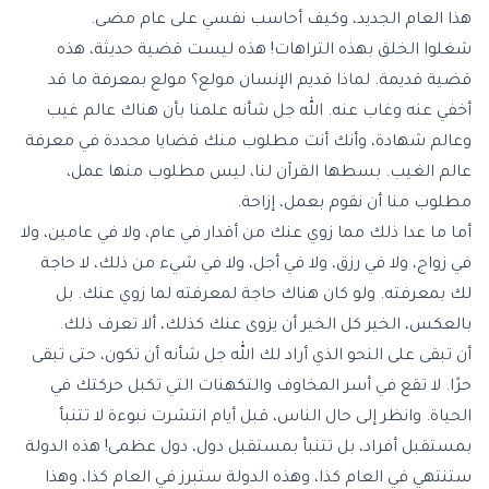
هذا العام الجديد، وكيف أحاسب نفسي على عام مضى.
شغلوا الخلق بهذه التراهات! هذه ليست قضية حديثة، هذه
قضية قديمة. لماذا قديم الإنسان مولع؟ مولع بمعرفة ما قد
أخفي عنه وغاب عنه. الله جل شأنه علمنا بأن هناك عالم غيب
وعالم شهادة، وأنك أنت مطلوب منك قضايا محددة في معرفة
عالم الغيب. بسطها القرآن لنا، ليس مطلوب منها عمل،
مطلوب منا أن نقوم بعمل، إزاحة.
أما ما عدا ذلك مما زوي عنك من أقدار في عام، ولا في عامين، ولا
في زواج، ولا في رزق، ولا في أجل، ولا في شيء من ذلك، لا حاجة
لك بمعرفته. ولو كان هناك حاجة لمعرفته لما زوي عنك. بل
بالعكس، الخير كل الخير أن يزوى عنك كذلك، ألا تعرف ذلك.
أن تبقى على النحو الذي أراد لك الله جل شأنه أن تكون، حتى تبقى
حرًا. لا تقع في أسر المخاوف والتكهنات التي تكبل حركتك في
الحياة. وانظر إلى حال الناس، قبل أيام انتشرت نبوءة لا تتنبأ
بمستقبل أفراد، بل تتنبأ بمستقبل دول، دول عظمى! هذه الدولة
ستنتهي في العام كذا، وهذه الدولة ستبرز في العام كذا، وهذا