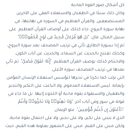
كل أشكال صور القوة المادية.
وكان ذلك سببًا في الطغيان والاستعلاء الفقي على الآخرين
المستضعفين. والقرآن العظيم في السورة في نهايتها، في
نهاية سورة البروج، جاء كذلك على أوصاف القرآن العظيم. على
سبيل المثال، قال: "بَلْ هُوَ قُرْءَانٌ مَّجِيدٌ فِى لَوْحٍ مَّحْفُوظٍۭ".
ثم إذا بسورة الطارق تأتي في ترتيب المصحف بعد سورة البروج،
وكذلك تفتتح بالحديث عن السماء، والحديث عن آيات الكون،
والاختتام كذلك بوصف القرآن العظيم: "
إِنَّهُۥ لَقَوْلٌ فَصْلٌ
". ثم تأتي
بعدها في ترتيب المصحف سورة الأعلى.
التي نزلت كما ذكرنا في تدبرها لتؤسس استعلاء الإنسان المؤمن
بإيمانه. ليس الاستعلاء المذموم، ولا الباعث على التكبر والتجبر
والطغيان والاستقواء بقوة مادية أو اللجوء إليها. بل ما جاء في
قوله في سور وفي آيات آخر: "وَلَا تَهِنُوا۟ وَلَا تَحْزَنُوا۟ وَأَنتُمُ
ٱلْأَعْلَوْنَ إِن كُنتُم مُّؤْمِنِينَ". علو الإيمان.
الذي لا ينبني على تكبر، ولا على تجبر، ولا على احتمال بقوة مادية،
ولكن مبني على القيم. مبني على الشعور بعلوية هذه القيم، حيث