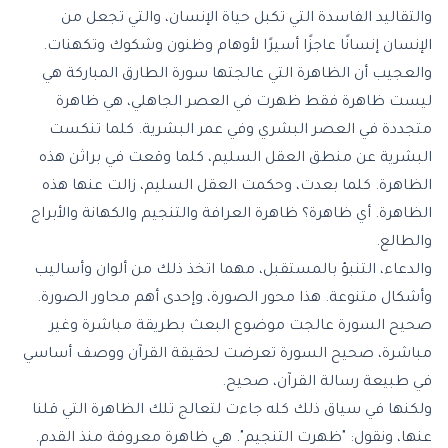
والتقاليد الفاسدة التي تكبل حياة الإنسان، والتي تجعل من
الإنسان إنسانًا عاجزًا أسيرًا لأوهام وظنون وشكوك وتكهنات.
والعجيب أن الظاهرة التي عالجتها سورة الطارق المباركة هي
ليست ظاهرة فقط ظهرت في العصر الجاهلي، هي ظاهرة
متجددة في العصر البشري وفي عمر البشرية. كلما تنكست
البشرية عن منطق العقل السليم، كلما وقعت في براثن هذه
الظاهرة. كلما بعدت، وحكمت العقل السليم، زالت عنها هذه
الظاهرة. أي ظاهرة؟ ظاهرة العرافة والتنجيم والكهانة والأبراج
والطالع.
والدعاء، التنبؤ بالمستقبل، مهما اتخذ ذلك من ألوان وأساليب
وأشكال متنوعة. هذا محور الصورة، وإحدى أهم محاور الصورة.
صحيح السورة عالجت موضوع البعث بطريقة مباشرة وغير
مباشرة، صحيح السورة تعرضت لحقيقة القرآن ووصف أساسي
في طبيعة رسالة القرآن، صحيح.
ولكنها في سياق ذلك كله جاءت لتعالج تلك الظاهرة التي قلنا
عنها، ونقول: "ظهرت التنجيم". هي ظاهرة معروفة منذ القدم.