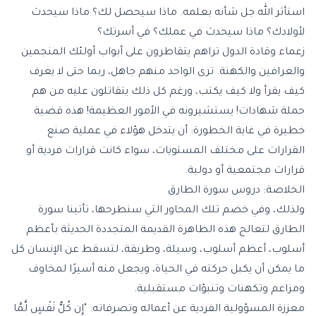
استأثر الله جل شأنه بعلمه. ماذا سيحصل لك؟ ماذا سيحدث
لأولادك؟ ماذا سيحدث في عملك؟ في أسرتك؟
زعماء وقادة الدول تراهم يتقاطرون على أبواب أولئك المنجمين
والعرافين والكهنة. ترى الواحد منهم جاهل، ربما حتى لا يعرف
كيف يقرأ ولا كيف يكتب، ورغم كل ذلك يتقاتلون عليه من هم
حملة شهادات! يستشيرونه في الأمور العظيمة! هذه قضية
خطيرة في غاية الخطورة: أن يتدخل هؤلاء في عملية صنع
القرارات على مختلف المستويات، سواء كانت قرارات فردية أو
قرارات مجتمعية أو دولية.
الخلاصة: دروس سورة الطارق
ولذلك، وفي خضم تلك المحاور التي سنطرحها، تأتينا سورة
الطارق لتعالج هذه الظاهرة القديمة المتجددة الحديثة بأعظم
أسلوب، أعظم أسلوب، وسيلة، وطريقة، لتسقط عن الإنسان كل
ما يمكن أن يكبل حركته في الحياة، ويجعل منه أسيرًا لمخاوف
ومزاعم وتكهنات وتنبؤات مستقبلية.
معززة المسؤولية الفردية عن أعماله وتصرفاته: "إِن كُلُّ نَفْسٍ لَّمَّا