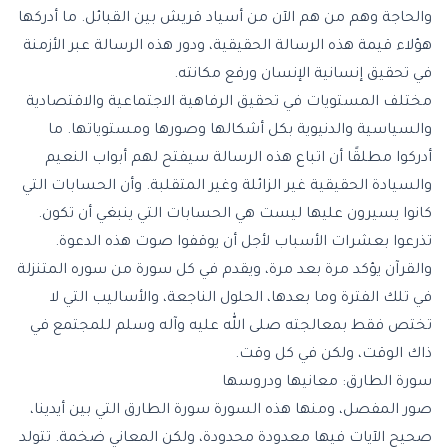
والحاجة وهم من هم الآن من أسياد قريش بين القبائل. ما أدركها
هؤلاء قيمة هذه الرسالة الحقيقية، ودور هذه الرسالة عبر الأزمنة
في تحقيق إنسانية الإنسان ورفع مكانته.
مختلف المستويات في تحقيق الرفاهية الاجتماعية والاقتصادية
والسياسية والدنيوية بكل أشكالها وصورها ومستوياتها. ما
أدركوا مطلقًا أن اتباع هذه الرسالة سيفتح لهم أبواب النعيم
والسيادة الحقيقية غير الزائلة وغير المتقلبة. وأن الحسابات التي
كانوا يسيرون عليها ليست هي الحسابات التي ينبغي أن تكون.
تذرعوا بعشرات الأسباب لأجل أن يوقفوا صوت هذه الدعوة.
والقرآن يؤكد مرة بعد مرة، ويقدم في كل سورة من سوره المتنزلة
في تلك الفترة وما بعدها، الحلول الناجعة، والأساليب التي لا
تختص فقط بمعالجته صلى الله عليه وآله وسلم للمجتمع في
ذاك الوقت، ولكن في كل وقت.
سورة الطارق: معانيها ودروسها
صور المفصل، ومنها هذه السورة سورة الطارق التي بين أيدينا،
صحيح الآيات فيها معدودة محدودة، ولكن المعاني ضخمة. تتولد