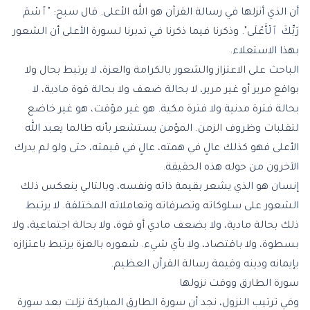
أن الذي أنزلها في رسالة القرآن هو الله الأعلى. قال سبح: "ٱسْمَ
رَبِّكَ ٱلْأَعْلَى". وذكرنا فيما ذكرنا في تدبرنا لسورة الأعلى أن الشعور
بهذا الاستعلاء.
الباحث على الاعتزاز والشعور بالكرامة والعزة، لا يرتبط بحال ولا
بواقع مرير أو غير مرير، لا بحالة ضعف ولا بحالة قوة مادية، لا
بحالة فترة مدنية ولا فترة مكية. هو غير مؤقت، هو غير خاضع
لتقلبات وظروف الزمن. المؤمن يستشعر بأنه طالما يعبد الله
الأعلى فهو كذلك عالٍ في همته، عالٍ في قيمته، حتى ولو لم يدرك
الآخرون من حوله هذه الحقيقة.
إنسان هو الذي يشعر بقيمة ذاته ونفسه، وبالتالي ينعكس ذلك
الشعور على سلوكاته وتصرفاته وتعاملاته المختلفة. لا يرتبط
ذلك بحالة مادية، ولا بضعف مادي أو قوة، ولا بحالة اجتماعية، ولا
بسطوة، ولا باقتصاد، ولا بأي شيء. شعوره بالعزة يرتبط باعتزازه
بإيمانه ودينه وقيمة رسالة القرآن العظيم.
سورة الطارق ووقت نزولها
وفي ترتيب النزول، نجد أن سورة الطارق المباركة نزلت بعد
سورة