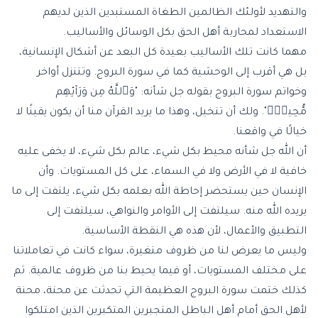
والتهديد لأولئك الظالمين الطغاة المستبدين الذين لديهم
الاستعداد لمحاربة أهل الحق بكل الوسائل والأساليب.
مهما كانت تلك الأساليب بعيدة كل البعد عن أشكال الإنسانية،
بل هي أقرب إلى الوحشية كما في سورة البروج. وتتنزل أواخر
وخواتم سورة البروج بقوله جل شأنه: "وَٱللَّهُ مِن وَرَآئِهِم
مُّحِيطٌۢ". ولك أن تتخيل، وهذا ما يريد القرآن منا أن يكون يقينًا لا
خيالًا في واقعنا.
أن الله جل شأنه محيط بكل شيء، عالم بكل شيء، لا يخفى عليه
خافية لا في الأرض ولا في السماء، على كل المستويات. وأن
الإنسان حين يستحضر إحاطة الله بعلمه بكل شيء، يلتفت إلى ما
يريده الله منه. سيلتفت إلى الأوامر والنواهي، سيلتفت إلى
التطبيق والأعمال، لأن هذه هي النقطة الأساسية.
وليس ما يعرض لنا من ظروف متغيرة، سواء كانت في تعاملاتنا
على مختلف المستويات، أو فيما يحيط بنا من ظروف عالمية. ثم
كذلك ختمت سورة البروج العظيمة التي تحدثت عن محنة، محنة
لأهل الحق أمام أهل الباطل المتجبرين المتكبرين الذين امتلكوا