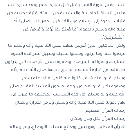
البلد
، وقبل
سورة القمر
. وقيل قبل سورة القمر وبعد سورة البلد،
ما بين السنة الخامسة والسادسة من البعثة. فترة عصيبة من
فترات الدعوة إلى الإسلام ورسالة القرآن. جهر النبي صلى الله
عليه وآله وسلم بالدعوة: "فَٱصْدَعْ بِمَا تُؤْمَرُ وَأَعْرِضْ عَنِ
ٱلْمُشْرِكِينَ".
ولكن الجاهلين الذين أعرض عنهم صلى الله عليه وآله وسلم ما
عرضوا عنه، وما تركوه ومخلوا سبيله وسبيل نشر هذه الدعوة
المباركة، وقفوا له بالمرصاد. وصفوه بشتى الأوصاف التي يدركون
حقيقتها في قرارة أنفسهم أنه بريء منها صلى الله عليه وآله
وسلم. قالوا عنه شاعر، قالوا عنه كاهن، قالوا عنه ساحر.
وصفوه بكل، قالوا مجنون، وهم يعلمون أنه سيد العقلاء صلى
الله عليه وآله وسلم. كل هذه الأساليب المختلفة ما غيرت في
نهج دعوته صلى الله عليه وآله وسلم، ولا في اعتزازه بإيصال
رسالة القرآن العظيم.
رسالة القرآن لكل زمان ومكان
القرآن العظيم، وهو يتنزل ويعالج مختلف الأوضاع، وهو رسالة