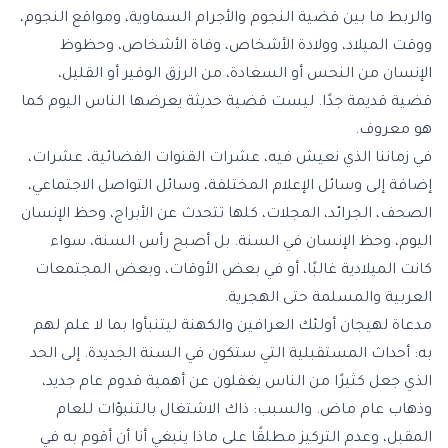
والربط ما بين قضية النجوم والأجرام السماوية، ومواقع النجوم،
ووقت الميلاد، وولادة الأشخاص، وفاة الأشخاص، وحظوظ
الإنسان من النحس أو السعادة، من الرزق الوفير أو القليل،
قضية قديمة جدًا. ليست قضية حديثة يعرضها الناس اليوم كما
هو معروف.
في زماننا الذي نعيش فيه، عشرات القنوات الفضائية، عشرات،
إضافة إلى وسائل الإعلام المختلفة، وسائل التواصل الاجتماعي،
الصحف، الجرائد، المجلات، كلها تتحدث عن الأبراج، وحظ الإنسان
اليوم، وحظ الإنسان في السنة. بل أصبح رأس السنة، سواء
كانت الميلادية غالبًا، أو في بعض الأوقات، وبعض المجتمعات
العربية والمسلمة حتى الهجرية.
مدعاة لهيجان أولئك العرافين والكهنة ليتنبأوا بما لا علم لهم
به: أحداث المستقبلية التي ستكون في السنة الجديدة. إلى الحد
الذي جعل كثيرًا من الناس يغفلون عن أهمية قدوم عام جديد،
وذهاب عام ماض. والسبب: ذاك الاشتغال بالتنبؤات للعام
المقبل، وعدم التركيز مطلقًا على ماذا ينبغي أنا أن أقوم به في