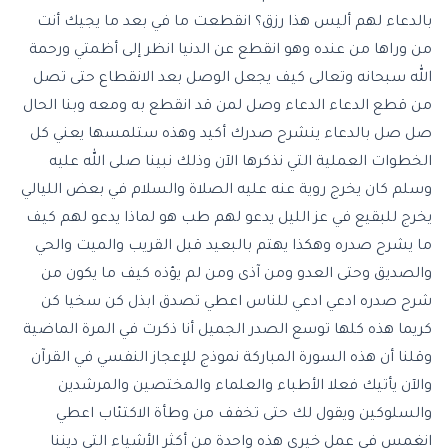
بالدعاء لهم أليس هذا رزق؟ انقطعت ما في بعد ما يجيك أنت
من وراها من عنده وهو انقطع عن الدنيا انظر إلى أظمتي ورحمة
الله سبحانه وتعالى كيف يجعل الوصل بعد الانقطاع حتى تصل
من قطع الدعاء الدعاء وصل لمن قد انقطع به ومعه وبنا الحال
صل صل بالدعاء ينشرح صدرك أكيد وهذه ستلمسها يعني كل
الخطوات العملية التي نذكرها الآن وذلك نبينا صلى الله عليه
وسلم كان يخرج روية عنه عليه الصلاة والسلام في بعض الليالي
يخرج للبقيع في عز الليل يدعو لهم طب هو لماذا يدعو لهم كيف
ما يشرح صدره وهكذا يهتم بالبعيد قبل القريب والميت والحي
والصديق وحتى العدو ومن آذى ومن لم يؤذه كيف ما يكون من
شرح صدره ادعي ادعي للناس اعطي تصدق ابذل كن سخيا كن
كريما هذه كلها توسع الصدر الجميل أنا ذكرت في المرة الماضية
وقلنا أن هذه السورة المباركة نموذج للإعجاز النفسي في القرآن
والآن يأتيك فعلا الأطباء والعلماء والمختصين والمرشدين
والسلوكين ويقول لك حتى تخفف من وطأة الاكتئاب اعطي
انغمس في عمل خيري هذه واحدة من أكثر الأشياء التي ديننا