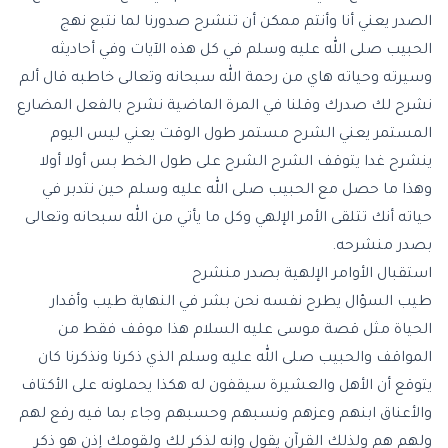
الصدر يعني أنا وأنتم ممكن أن تنشرح صدورنا لما نتبع نهج
الحبيب صلى الله عليه وسلم في كل هذه الآيات وفي أحاديثه
وسيرته وحياته هاي من رحمة الله سبحانه وتعالى خاطبه قال ألم
نشرح لك صدرك وقلنا في المرة الماضية نشرح بالفعل المضارع
المستمر يعني الشرح مستمر طول الوقت يعني ليس اليوم
ينشرح غدا يتوقف الشرح الشرح على طول الخط بس أولا أولا
وهذا ما حصل مع الحبيب صلى الله عليه وسلم حين نتدبر في
حياته أنك تتلقى الأمر الإلهي وكل ما يأتي من الله سبحانه وتعالى
بصدر منشرحه.
استقبال الأوامر الإلهية بصدر منشرح
طيب السؤال يطرح نفسه نحن بشر في النهاية طيب وأقدار
الحياة مثل قصة موسى عليه السلام هذا موقف فقط من
المواقف والحبيب صلى الله عليه وسلم الذي ذكرنا ونذكرنا كان
يتوقع أن الأهل والعشيرة سيقفون له هكذا يحملونه على الأكتاف
والأعناق ابنهم وعزهم ونسبهم وحسبهم وجاء بما فيه رفع لهم
ولهم هم ولذلك القرآن يقول وإنه لذكر لك ولقومك إذن هو ذكر