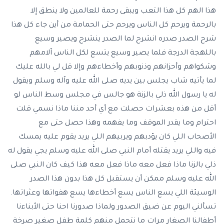
هذا الهم كل هذا التعب ويبقى رحمة للعالمين ولا ينطق إلا
بالرحمة ويرحم كل الناس ويرحم حتى الحمامة من أين جاء كل هذا
شرح الصدر صدره انشرح لما الصدر ينشرح ويصير وسيع
باللهجة الدرجة فلما يصير وسيع يتسع لكل الناس آلامهم
وشكواهم وأحزانهم وذنوبهم وأخطاءهم وإلا قل لي بالله عليك
لما يأتيه شاب يجلس بين يديه صلى الله عليه وآله وسلم ويقول
له يا رسول الله ذلي بالزنة هو جالس في مجلس وسط الناس لو
أقل من هذه بعشرات حصلت مع أي أحد مننا ماذا نسمي قلت
احترام وما يقدر الموقف وما يفهمه وهذا حصل حتى مع
الأصحاب اللي كان يؤدبهم ويربيهم اللي يريد يقوم عليه يمسك
فيه واللي يريد يقتله أمام النبي صلى الله عليه وسلم يجي يقول له
ذلي بالزنا ماذا فعل معه ماذا فعل معه هذا كيف كان النبي صلى
الله عليه وسلم ممكن أن يستقبل كل هذا بدون هذا الصدر
الوسيئة اللي يسع الناس يسع أخطاءها يسع هفواتها وعثراتها.
تسألني اليوم عن ضيق الصدور ولماذا صدورنا احنا حتى الأبناءنا
أطفالنا الصغار مرات ما نتحمل منهم كلمة طفل صغير صرخة