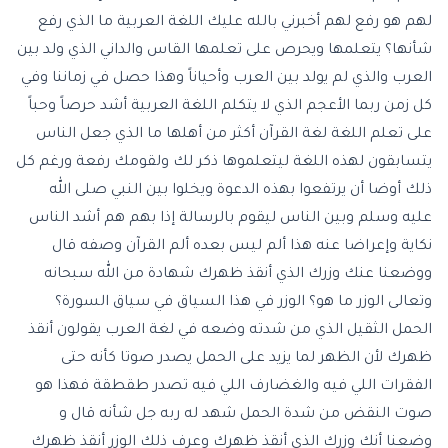
لهم هو رفع لهم أخبرني بالله عليك اللغة العربية ما الذي رفع
شأنها؟ يتعلمها ويحرص على تعلمها القاس والداني الذي ولد بين
العرب والذي لم يولد بين العرب وأحياناً وهذا حصل في زماننا وفي
كل زمن ربما الأعجم الذي لا يتكلم اللغة العربية أشد حرصاً وحباً
على تعلم اللغة لغة القرآن أكثر من أهلها ما الذي جعل الناس
يتسابقون لهذه اللغة ليتعلموها ذكر لك ولقومك رفعة ورغم كل
ذلك أوضا أن يرتفعوا بهذه الدعوة ويخلوا بين النبي صلى الله
عليه وسلم وبين الناس ليقوم بالرسالة إذا بهم هم أشد الناس
نكاية وإعراضا عنه هذا ألم ليس بعده ألم القرآن وصفه قال
ووضعنا عنك وزرك الذي أنقذ ظهرك شهادة من الله سبحانه
وتعالى الوزر ما هو؟ الوزر في هذا السياق في سياق السورة؟
الحمل الثقيل الذي من شدته وضعه في لغة العرب يقولون أنقذ
ظهرك لأن الظهر لما يزيد على الحمل يصدر صوتا كأنه حتى
الفقرات اللي فيه والغضارف اللي فيه تصدر طقطقة فهذا هو
صوت النقض من شدة الحمل شهد له ربه جل شأنه قال و
وضعنا أنك وزرك الذي أنقذ ظهرك وعرف ذلك الوزر أنقذ ظهرك