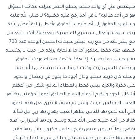
فليقتص مني أي واحد منكم بقطع النظر منزلت مكانت السؤال
هو في أحد طالبه؟ لا في أحد رفع عليه قضية؟ لا صلى الله عليه
وسلم رد الحقوق إلى أصحابه رد الحقوق وأعطي زيادة أعطي زيادة
ربك سبحانه وتعالى سيشرح لك صدرك ويعطيك أنت لا تتعامل
مع بشر تتعامل مع رب البشر سبحانه الحسن الوحدة هذه 700
ضعف هذه فقط لمذكور أما ما لا نهاية يرزقه من حيث لا يحتسبه
بغير حساب ما يضيرك إذا هكذا فتحت صدرك وردت الحقوق
وعطيت للناس وزدت وكنت كريما سخيا نبينا صلى الله عليه
وسلم كان كريما سخيا وكان أجود ما يكون في رمضان والجود
على فكرة والكرم ليس فقط بالعطاء المادي شكل من أعظم
أشكال الجود والكرم الدعاء الدعاء الصادق ادعو للمؤمنين بظاهر
الغيب ادعو لمن عرفت ولمن لم تعرف لا تدري لعل هذه الدعوة
التي أنت تدعو بها للناس بظهر الغيب يهدي بها ربي جل شأنه
ظالا من أمة حبيبه صلى الله عليه وسلم يرد بها أسيرا إلى أهله
يقضي بها أدين عن مديون يفرج بها عن مكروب يغني بها فقير
يوقف بها ظالما عن ظلمه ممكن جدا كل شيء الدعاء كنز لأن