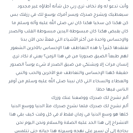
وأنت تدعو له ولا تخاف ترى ربي جل شأنه أطاؤه غير مجدود
سيعطيك ويشرح صدرك ويسر أمرك يوسع لك في رزقك بس
كن هكذا كن سخيا هكذا كان نبي صلى الله عليه وآله وسلم ما
كان يقبض هكذا كان مبسوطة اليدين مبسوطة القلب والصدر
والإحساس واحدة من أكثر الأشياء التي فعلاً نحن الآن بدنا
نفتقدها كثيراً يا هذه التعاطف هذا الإحساس بالآخرين الشعور
لهم طبعاً الضيق صدورنا من في هذا الزمن؟ يعني لا تكاد ترى
إنسان مرات إلا ويشتكي من ضيق الصدر لا شيء يوسأ الصدور
حقيقة كهذا الإحساس والتعاطف مع الآخرين والحب والنبي
والعطاء والسخاء التي كان نبينا صلى الله عليه وسلم من أوفر
الناس فيها حظا.
ألم نشرح لك صدرك ووضعنا عنك وزرك
ألم نشرح لك صدرك فلما نشرح صدرك ملأ الدنيا ووسع الدنيا
كلها هو وسع الدنيا في زمان فقط لا في كل وقت كيف بقي هذا
الانشراح إلى هذا الحد عليه الصلاة والسلام ونحن اليوم نحن
بحاجة إلى أن نسير على نهجه وسيرته هذا حياته حتى تتلمس