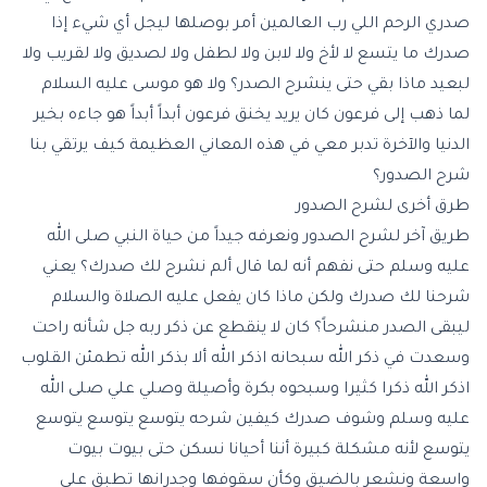
صدري الرحم اللي رب العالمين أمر بوصلها ليجل أي شيء إذا
صدرك ما يتسع لا لأخ ولا لابن ولا لطفل ولا لصديق ولا لقريب ولا
لبعيد ماذا بقي حتى ينشرح الصدر؟ ولا هو موسى عليه السلام
لما ذهب إلى فرعون كان يريد يخنق فرعون أبداً أبداً هو جاءه بخير
الدنيا والآخرة تدبر معي في هذه المعاني العظيمة كيف يرتقي بنا
شرح الصدور؟
طرق أخرى لشرح الصدور
طريق آخر لشرح الصدور ونعرفه جيداً من حياة النبي صلى الله
عليه وسلم حتى نفهم أنه لما قال ألم نشرح لك صدرك؟ يعني
شرحنا لك صدرك ولكن ماذا كان يفعل عليه الصلاة والسلام
ليبقى الصدر منشرحاً؟ كان لا ينقطع عن ذكر ربه جل شأنه راحت
وسعدت في ذكر الله سبحانه اذكر الله ألا بذكر الله تطمئن القلوب
اذكر الله ذكرا كثيرا وسبحوه بكرة وأصيلة وصلي علي صلى الله
عليه وسلم وشوف صدرك كيفين شرحه يتوسع يتوسع يتوسع
يتوسع لأنه مشكلة كبيرة أننا أحيانا نسكن حتى بيوت بيوت
واسعة ونشعر بالضيق وكأن سقوفها وجدرانها تطبق على