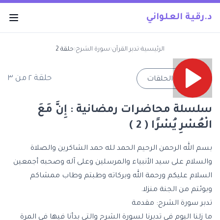
د.رقية العلواني
الرئيسية
‹
تدبر القرآن
‹
سورة الشرح
‹
حلقة 2
حلقة
٢
من
٣
→
جميع الحلقات
سلسلة محاضرات رمضانية : إِنَّ مَعَ
الْعُسْرِ يُسْرًا ( 2 )
بسم الله الرحمن الرحيم الحمد لله حمد الشاكرين والصلاة
والسلام على سيد الأنبياء والمرسلين وعلى آله وصحبه أجمعين
السلام عليكم ورحمة الله وبركاته وطبتم وطاب ممشاكم
وبوئتم من الجنة منزلا.
تدبر سورة الشرح: مقدمة
ما زلنا اليوم في تدبرنا لسورة الشرح والتي بدأنا فيها في المرة