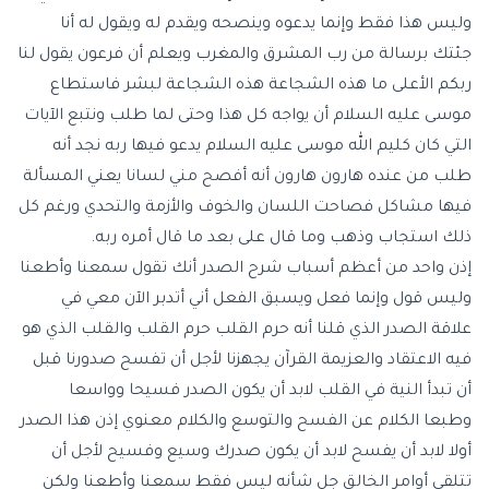
وليس هذا فقط وإنما يدعوه وينصحه ويقدم له ويقول له أنا
جئتك برسالة من رب المشرق والمغرب ويعلم أن فرعون يقول لنا
ربكم الأعلى ما هذه الشجاعة هذه الشجاعة لبشر فاستطاع
موسى عليه السلام أن يواجه كل هذا وحتى لما طلب ونتبع الآيات
التي كان كليم الله موسى عليه السلام يدعو فيها ربه نجد أنه
طلب من عنده هارون هارون أنه أفصح مني لسانا يعني المسألة
فيها مشاكل فصاحت اللسان والخوف والأزمة والتحدي ورغم كل
ذلك استجاب وذهب وما قال على بعد ما قال أمره ربه.
إذن واحد من أعظم أسباب شرح الصدر أنك تقول سمعنا وأطعنا
وليس قول وإنما فعل ويسبق الفعل أني أتدبر الآن معي في
علاقة الصدر الذي قلنا أنه حرم القلب حرم القلب والقلب الذي هو
فيه الاعتقاد والعزيمة القرآن يجهزنا لأجل أن تفسح صدورنا قبل
أن تبدأ النية في القلب لابد أن يكون الصدر فسيحا وواسعا
وطبعا الكلام عن الفسح والتوسع والكلام معنوي إذن هذا الصدر
أولا لابد أن يفسح لابد أن يكون صدرك وسيع وفسيح لأجل أن
تتلقي أوامر الخالق جل شأنه ليس فقط سمعنا وأطعنا ولكن