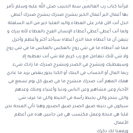
قرآننا كتاب رب العالمين سنة الحبيب صلى الله عليه وسلم تأمر
بها أعمال البر أعمال الخير ينشرح صدرك ينشرح صدرك أعطي
ابذل أنت الآن قادر على العطاء واليد العليا خير من اليد السلفلة
ولما أنت أعطي أعطي أعطاء الإنسان الفرح بالعطاء لأنه يدرك و
يتيقن أن ما أعطاه مما الذي أعطاه سيأخذ أكثر وأعظم وأجزل
مما قد أعطاه ما في شي روح بالعكس بالعكس ما في شي روح
ولا شي لأنك تتعامل مع رب كريم فلا شي أنت تعطيه إلا
وسيعطيك وينشرح في الصدر وينشرح صدرك ما زادك شيء
ربما المال أو الحساب في البنك أو الكذا يجوز ينقص يزيد ما عادي
همك المهم أنت صدرك منشرح ما في ضيق كل يوم نسمع في
الأخبار وعن مشاهير وعن الناس ودنيا وأغنياء وملك وعدهم
واللي ينتحر واللي يخبط رأسه في الحيط واللي ما عرف شي
سيكون في دنيته ضيق الصدر ضيق الصدور وهنا تأتي المنحة نحن
قلنا هي منحة وعمل مكتسب هي من جانبين هذه من أعظم
الأعمال.
ورفعنا لك ذكرك