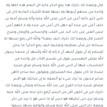
قال ورفعنا لك ذكرك هذا رفع الذكر عاليا كل النعم هذه كلها ولا
واحدة من عندهم أربونها ولا ثمنها فقط الأشياء المادية كان في
ناس كثير دائما أغنى من النبي صلى الله عليه وآله وسلم أمية بن
خلف أغنى من عنده أبو جهل كان أغنى من عنده ولا لا كلهم أغنى
ليس الغنى غنى ذات اليد غنى القلب والإحساس والإيمان وشرح
الصدر قال ورفعنا لك ذكرك كيف رفعنا؟ والله اللي رفع نسبها له
سبحانه جل شأن تعظيما وتفخيما كيف رفع الذكر؟ ما يدخل
الإسلام إلا أن يقول أشهد أن لا إله إلا الله وأشهد أن محمدا رسول
الله بعض المفسرين يقول في تفسير الآيات قل واحدة من
المناسبات فيها أن النبي صلى الله عليه وسلم ضاق صدره
لشدة ما كان يتقول عنه المشركون ويقولون عنه ساحر كاهن
شاعر مجنون ما ترك شيء لو ألصقه به إن شانئك هو الأبتر
فضاق صدره فجاء الفرج من عند الله سبحانه وتعالى ورفعنا لك
ذكرك من في الكون الآن من البشر أرفع ذكرا منه صلى الله عليه
وسلم ترى حتى ليكرهه هو حس أو ما حس هو دا يزيد في ذكر
ورفعة ذكر النبي صلى الله عليه وسلم والواقع يشهد رسموا