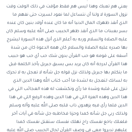
يعني هم تعبك وهذا ليس هم فقط مؤقت في ذلك الوقت وقت
نزول السورة لا ولنا أن نتساءل لما نعود لسيرت حتى نفهم ما
الذي أنقذ ظهرك المال الدنيا أنه ما كان عنده أولاد بنين كان عنده
بسر بعبنات ما الذي أنقذ ظهر الحبيب صلى الله عليه وسلم كان
عليه الصلاة والسلام وربه به أعلم الذي أنزل هذه السورة ليشرح
بها صدره عليه الصلاة والسلام كان همه الدعوة كان من شدة
أسفه على قومه هو حب القرآن بدون شك حب أي حب هو حبيب
هذا القرآن لدرجة أنه كان يريد بس يسبق جبريل يأخذ الكلمة قبل
ما يتكلم بها جبريل ولذلك نزل قوله جل شأنه لا تعجل به
لا تحرك
به لسانك لتعجل به
لشدة ما أحب كتاب الله وهذا الدين الذي
تنزل على قلبه وشدة ما رأى وتكشفت له هذه العجائب التي في
هذا الدين وهذه العزة اللي في هذا الدين وهذه الرفع اللي في هذا
الدين فلما رأى فيه يزهدون ذاب قلبه صلى الله عليه وآله وسلم
ولذلك ربي جل شأنه كمدا وحزنا فخاطبه جل شأنه في آيات أخر
فلعلك باخع نفسك راح تهلك نفسك ستقتل نفسك كمدا
عليهم تدبروا معي في وصف القرآن لحال الحبيب صلى الله عليه