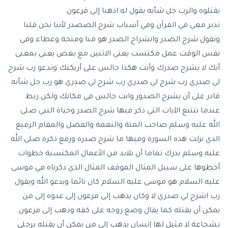
يقتلوه والرب جل شأنه يقول له اذهبا إلى فرعون.
تدبر معي في القرآن وفي أسباب شرح الصصدر لأننا نحن قلنا
ونقول شرح الصدر وانشراح الصدر هو منا ومنحة وعطاء وفي
نفس الوقت عمل مكتسب يعني الاثنين مع بعض يعني بمعنى
أنك لا يشرح صدرك وأنت هكذا جالس على أريكتك وتدعو رب شرح
لي صدري رب شرح لي صدري رب شرح لي صدري هو رب جل شأنه
قادر على أن يشرح الصدور وانت جالس في مكانك ولكن ربط
عندما نتتبع الآيات التي ذكر فيها شرح الصدر وحياة النبي صلى
الله عليه وسلم صاحب المنة والنعمة والفضل والمقام الرفيع
الذي نزلت هذه السورة وفيها ما شرح صدره ورفع ذكره صلى الله
عليه وسلم ندرك تماما أن نلابد من الأعمال المكتسبة خطوات
أخطوها على سبيل المثال الموقف المثال الذي ذكرناه في موسى
عليه السلام هو موسى عليه السلام كان نائما ويدعو الله ويقول
رب اشرح لي صدري لا وكان يذهب إلى فرعون إلى عدوه إلى من
يمكن أن يقتله كما يقال وضع روحه على كفه وذهب إلى فرعون
بشجاعة لا مثيل لها إنسان يذهب إلى من يمكن أن يقتله برجلي