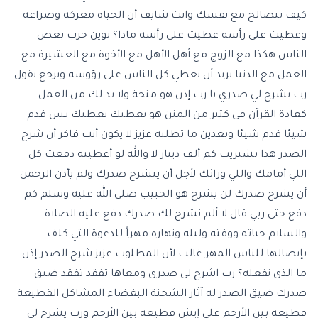
كيف تتصالح مع نفسك وانت شايف أن الحياة معركة وصراعة
وعطيت على رأسه عطيت على رأسه ماذا؟ توين حرب بعض
الناس هكذا مع الزوج مع أهل الأهل مع الأخوة مع العشيرة مع
العمل مع الدنيا يريد أن يعطي كل الناس على رؤوسه ويرجع يقول
رب يشرح لي صدري يا رب إذن هو منحة ولا بد لك من العمل
كعادة القرآن في كثير من المنن هو يعطيك يعطيك بس قدم
شيئا قدم شيئا وبعدين ما تطلبه عزيز لا يكون أنت فاكر أن شرح
الصدر هذا تشتريب كم ألف دينار لا والله لو أعطيته دفعت كل
اللي أمامك واللي ورائك لأجل أن ينشرح صدرك ولم يأذن الرحمن
أن يشرح صدرك لن يشرح هو الحبيب صلى الله عليه وسلم كم
دفع حتى ربي قال لا ألم نشرح لك صدرك دفع عليه الصلاة
والسلام حياته ووقته وليله ونهاره مهراً للدعوة التي كلف
بإيصالها للناس المهر غالب لأن المطلوب عزيز شرح الصدر إذن
ما الذي نفعله؟ رب اشرح لي صدري ومعاها تفقد تفقد ضيق
صدرك ضيق الصدر له آثار الشحنة البغضاء المشاكل القطيعة
قطيعة بين الأرحم على إيش قطيعة بين الأرحم ورب يشرح لي