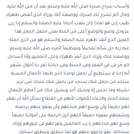
وأسباب شراح صدره صلى الله عليه وسلم بعد أن منى الله عليه
وقال ألم نشرح لك صدرك ووضعنا أنك وزرك الذي أنقض ظهرك
طيب إذن هو لماذا كان يتعب أحيانا عليه الصلاة والسلام إذا ربي
عز وجل وضع والوضع أعلى من الحط يعني انحمل الحمل هذا
الثقيل الذي أنقذ ظهره عليه الصلاة والسلام هو من الذي حمله
عنه ربه جل شأنه تفخيماً وتعظيماً لأمره صلى الله عليه وسلم
ووضعنا عنك وزرك الذي أنقذ ظهرك وعلى التحقيق وأنا أتساءل
كم مر في في العمر وفي السنة وفي حياتنا تمر بنا أحوال نشعر
أنه إحنا لا نستطيع أن نحمل لوحدنا كثير طبعا الأحمال الحسية
ستجد من يحمل عنك ستجد من يحمل عنك عندك شي تريد
تشيله وما تحس إلا ويجيك أحد ويشيل عنك من أعظم الأعمال
صلاة الجناز والدعاء للأموات لأنهم في انقطاع نسأل الله أن يغفر
لهم جميعاً وأن يوسع لهم مدخلهم وأن يعفو عنهم برحمته
ويشملهم بعفوه جميعاً اللهم أنزل الرحمة على أمواتنا جميعاً
وسع لهم مدخلهم يا رب العالمين ونور لهم في قبورهم وإنك
سبحانك عفو فاعفو عنهم هو لما تنطلق وينطلق لسانك