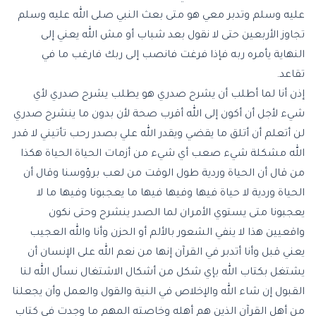
عليه وسلم وتدبر معي هو متى بعث النبي صلى الله عليه وسلم
تجاوز الأربعين حتى لا نقول بعد شباب أو مش الله يعني إلى
النهاية يأمره ربه فإذا فرغت فانصب إلى ربك فارغب ما في
تقاعد.
إذن أنا لما أطلب أن يشرح صدري هو يطلب يشرح صدري لأي
شيء لأجل أن أكون إلى الله أقرب صحة لأن بدون ما ينشرح صدري
لن أتعلم أن أتلق ما يقضي ويقدر الله علي بصدر رحب تأتيني لا قدر
الله مشكلة شيء صعب أي شيء من أزمات الحياة الحياة هكذا
من قال أن الحياة وردية طول الوقت من لعب برؤوسنا وقال أن
الحياة وردية لا حياة فيها وفيها فيها ما يعجبونا وفيها ما لا
يعجبونا متى يستوي الأمران لما الصدر ينشرح وحتى نكون
واقعيين هذا لا ينفي الشعور بالألم أو الحزن وأنا والله العجيب
يعني قبل وأنا أتدبر في القرآن إنها من نعم الله على الإنسان أن
يشتغل بكتاب الله بإي شكل من أشكال الاشتغال نسأل الله لنا
القبول إن شاء الله و
الإخلاص في النية والقول والعمل
وأن يجعلنا
من أهل القرآن الذين هم أهله وخاصته المهم ما وجدت في كتاب