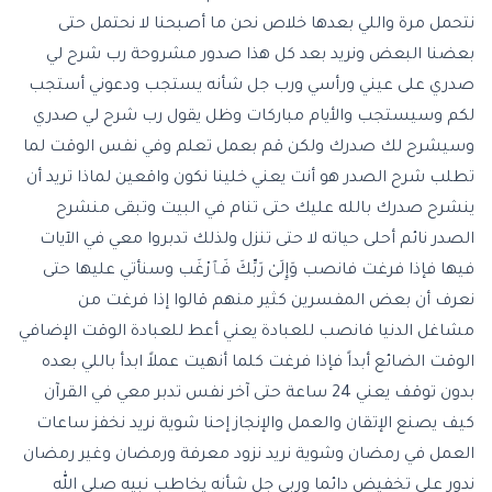
نتحمل مرة واللي بعدها خلاص نحن ما أصبحنا لا نحتمل حتى
بعضنا البعض ونريد بعد كل هذا صدور مشروحة رب شرح لي
صدري على عيني ورأسي ورب جل شأنه يستجب ودعوني أستجب
لكم وسيستجب والأيام مباركات وظل يقول رب شرح لي صدري
وسيشرح لك صدرك ولكن قم بعمل تعلم وفي نفس الوقت لما
تطلب شرح الصدر هو أنت يعني خلينا نكون واقعين لماذا تريد أن
ينشرح صدرك بالله عليك حتى تنام في البيت وتبقى منشرح
الصدر نائم أحلى حياته لا حتى تنزل ولذلك تدبروا معي في الآيات
فيها فإذا فرغت فانصب وَإِلَىٰ رَبِّكَ فَٱرْغَب وسنأتي عليها حتى
نعرف أن بعض المفسرين كثير منهم قالوا إذا فرغت من
مشاغل الدنيا فانصب للعبادة يعني أعط للعبادة الوقت الإضافي
الوقت الضائع أبداً فإذا فرغت كلما أنهيت عملاً ابدأ باللي بعده
بدون توقف يعني 24 ساعة حتى آخر نفس تدبر معي في القرآن
كيف يصنع الإتقان والعمل والإنجاز إحنا شوية نريد نخفز ساعات
العمل في رمضان وشوية نريد نزود معرفة ورمضان وغير رمضان
ندور على تخفيض دائما وربي جل شأنه يخاطب نبيه صلى الله