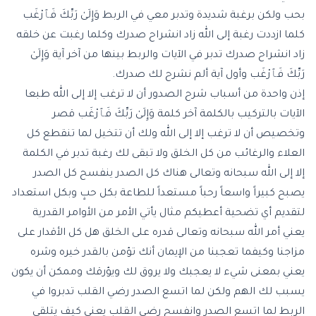
بحب ولكن برغبة شديدة وتدبر معي في الربط وَإِلَىٰ رَبِّكَ فَٱرْغَب
كلما ازددت رغبة إلى الله زاد انشراح صدرك وكلما رغبت عن خلقه
زاد انشراح صدرك تدبر في الآيات والربط بينها من آخر آية وَإِلَىٰ
رَبِّكَ فَٱرْغَب وأول آية ألم نشرح لك صدرك.
إذن واحدة من أسباب شرح الصدور أن لا ترغب إلا إلى الله طبعا
الآيات بالتركيب بالكلمة آخر كلمة وَإِلَىٰ رَبِّكَ فَٱرْغَب قصر
وتخصيص أن لا ترغب إلا إلى الله ولك أن تتخيل لما تنقطع كل
العلاء والرغائب من كل الخلق ولا تبقى لك رغبة تدبر في الكلمة
إلا إلى الله سبحانه وتعالى هناك كل الصدر ينفسح كل الصدر
يصبح كبيراً واسعاً رحباً مستعداً للطاعة بكل حبٍ وبكل استعداد
لتقديم أي تضحية أعطيكم مثال يأتي الأمر من الأوامر القدرية
يعني أمر الله سبحانه وتعالى قدره على الخلق هل كل الأقدار على
مزاجنا وكيفما تعجبنا من الإيمان أنك تؤمن بالقدر خيره وشره
يعني بمعنى شيء لا يعجبك ولا يروق لك ويؤرقك وممكن أن يكون
يسبب لك الهم ولكن لما اتسع الصدر رضي القلب تدبروا في
الربط لما اتسع الصدر وانفسح رضي القلب يعني كيف يتلقى