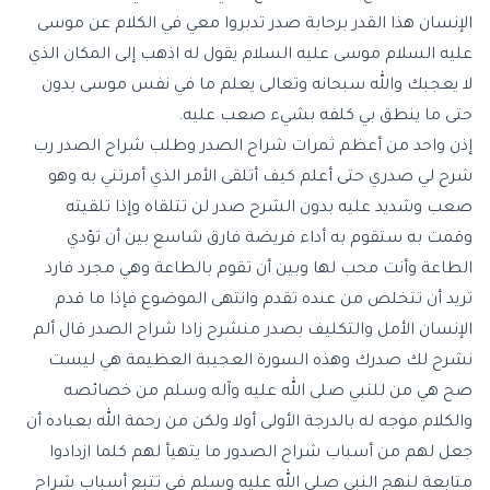
الإنسان هذا القدر برحابة صدر تدبروا معي في الكلام عن موسى
عليه السلام موسى عليه السلام يقول له اذهب إلى المكان الذي
لا يعجبك والله سبحانه وتعالى يعلم ما في نفس موسى بدون
حتى ما ينطق بي كلفه بشيء صعب عليه.
إذن واحد من أعظم ثمرات شراح الصدر وطلب شراح الصدر رب
شرح لي صدري حتى أعلم كيف أتلقى الأمر الذي أمرتني به وهو
صعب وشديد عليه بدون الشرح صدر لن تتلقاه وإذا تلقيته
وقمت به ستقوم به أداء فريضة فارق شاسع بين أن تؤدي
الطاعة وأنت محب لها وبين أن تقوم بالطاعة وهي مجرد فارد
تريد أن تتخلص من عنده تقدم وانتهى الموضوع فإذا ما قدم
الإنسان الأمل والتكليف بصدر منشرح زادا شراح الصدر قال ألم
نشرح لك صدرك وهذه السورة العجيبة العظيمة هي ليست
صح هي من للنبي صلى الله عليه وآله وسلم من خصائصه
والكلام موجه له بالدرجة الأولى أولا ولكن من رحمة الله بعباده أن
جعل لهم من أسباب شراح الصدور ما يتهيأ لهم كلما ازدادوا
متابعة لنهج النبي صلى الله عليه وسلم في تتبع أسباب شراح