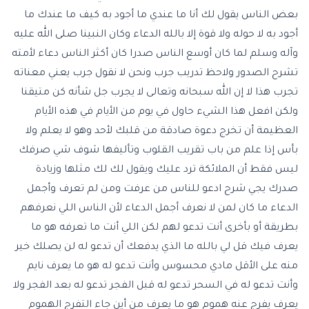
بعض الناس يقول لك أنا ما عندي ما أجود به كيف ما عندك ما
أجود به لا حوله ولا قوة إلا بالله الدعاء وكان النبينا صلى الله عليه
وآله وسلم لما كان أوسع الناس صدرا كان أكثر الناس دعاء لأمته
تشرح الصدور ولاحظ تدريب جرب ونحن لا نقول جرب يعني معناته
تجرب هذا لا إن الله سبحانه وتعالى لا يجرب جل شأنه كن متيقنا
ولكن افعل هذا الشيء حاول في يوم من الأيام في هذه الأيام
العظيمة أن تخرج دعوة صادقة من قلبك لأحد وهو لا يعلم ولا
بأس إذا علم من باب تقريب القلوب وتأليفها شوف شي صرفك
ليس فقط أن الملائكة ترد عليك ويقول لك لك مثلها وزيادة
صدرك يجي شرح ادعو للناس من عرفت ومن لم تعرف وأجمل
الدعاء ما كان لمن لا نعرف أجمل الدعاء لأن الناس اللي نعرفهم
بطريقة أو بأخرى أنت تدعو لهم لكن اللي أنت ما تعرفه هو ما
يعرف فيك قل لي بالله ما الذي يدفعك أن تدعو له لن يصلك خير
منه على الأقل مادي محسوس وأنت تدعو له هو ما يعرف نايم
وأنت تدعو له في السحر تدعو له قبل الفجر تدعو له بعد الفجر ولا
يعرف يفرج عنه هموم هو ما يعرف من أين جاء التفرج الهموم