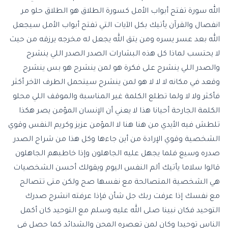
الله سورة تفتح أبواب الأمل كسورة الطلاق هو الطلاق حلو مر
انفصال والقرآن يأتيك بكل الآيات التي تفتح أبواب الأمل
سيجعل
الله بعد عسر يسره
ومن يتق الله يجعل له مخرجه يرزقه من حيث
لا يحتسب لماذا كل هذه البشارات الصدر الصدر اللي ينشرح
والصدر اللي ينشرح على فكرة هو لمن ينشرح هو بس ينشرح
وقعد في مكانه لا لا لا هو لمن ينشرح سيتحمل الطرف الآخر أكثر
فأكثر ولا لا ولما تطلع الكلمة غير المناسبة والموقف اللي محلو
الكلمة الجارحة أحيانا هذا لا يعني أن الإنسان المؤمن يصر هكذا
تلطش فيه الأيدي من هنا هنا لا المؤمن عزيز وكريم النفس وقوي
الشخصية وقوي الإرادة من أين جاءها وكل هذا من شراح الصدر
صدره وسيع فلما يجهل عليه الجاهلون وإذا خاطبهم الجاهلون
قالوا سلاما يأتيك ألم النفس اليوم ويقولك أحسن الشخصيات
هي الشخصية المتصالحة مع نفسها صح ولكن متى تتصالح
مع نفسك إذا عرفت ربك جل شأن فإذا عرفته انشرح صدرك
التوحيد فكان نبينا صلى الله عليه وسلم مع التوحيد كان أكمل
الناس توحيدا وكان لمن تعصره المحن والشدائد كما حصل في