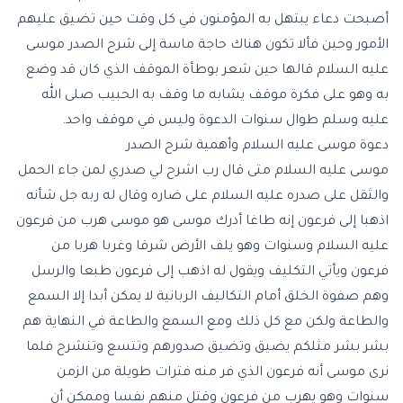
أصبحت دعاء يبتهل به المؤمنون في كل وقت حين تضيق عليهم
الأمور وحين فألا تكون هناك حاجة ماسة إلى شرح الصدر موسى
عليه السلام قالها حين شعر بوطأة الموقف الذي كان قد وضع
به وهو على فكرة موقف يشابه ما وقف به الحبيب صلى الله
عليه وسلم طوال سنوات الدعوة وليس في موقف واحد.
دعوة موسى عليه السلام وأهمية شرح الصدر
موسى عليه السلام متى قال رب اشرح لي صدري لمن جاء الحمل
والثقل على صدره عليه السلام على ضاره وقال له ربه جل شأنه
اذهبا إلى فرعون إنه طاغا أدرك موسى هو موسى هرب من فرعون
عليه السلام وسنوات وهو يلف الأرض شرقا وغربا هربا من
فرعون ويأتي التكليف ويقول له اذهب إلى فرعون طبعا والرسل
وهم صفوة الخلق أمام التكاليف الربانية لا يمكن أبدا إلا السمع
والطاعة ولكن مع كل ذلك ومع السمع والطاعة في النهاية هم
بشر بشر مثلكم يضيق وتضيق صدورهم وتتسع وتنشرح فلما
نرى موسى أنه فرعون الذي فر منه فترات طويلة من الزمن
سنوات وهو يهرب من فرعون وقتل منهم نفسا وممكن أن