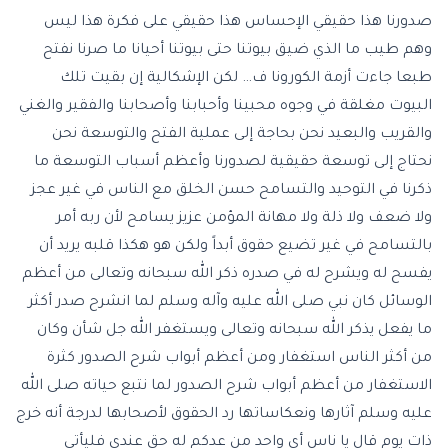
صدورنا هذا حقيقي الإحساس هذا حقيقي على فكرة هذا ليس
وهم طيب ما الذي ضيق بيوتنا حتى بيوتنا أحيانا ما صرنا نفتح
طبعا جاءت أزمة الكورونا ف… لكن الإشكالية إن بقيت تلك
البيوت مغلقة في وجوه محبينا وأحبابنا وأصحابنا والفقير والغني
والقريب والبعيد نحن بحاجة إلى عملية الفتح والتوسعة نحن
نحتاج إلى توسعة حقيقية لصدورنا وأعظم أسباب التوسعة ما
ذكرنا في التوحيد والتسامح حسن الخلق مع الناس في غير عجز
ولا ضعف ولا ذلة ولا مهانة المؤمن عزيز يسامح لأن ربه أمر
بالتسامح في غير تضيع حقوق أبداً ولكن هو هكذا قلبه يريد أن
يفسح له ويشرح له في صدره ذكر الله سبحانه وتعالى من أعظم
الوسائل كان نبي صلى الله عليه وآله وسلم لما انشرح صدر أكثر
ما يفعل يذكر الله سبحانه وتعالى ويستغفر الله جل شأن وكان
من أكثر الناس استغفار ومن أعظم أبواب شرح الصدور كثرة
الاستغفار من أعظم أبواب شرح الصدور لما نتبع حياته صلى الله
عليه وسلم آثارها ونعكاساتها رد الحقوق لأصحابها لدرجة أنه خرج
ذات يوم قال يا ناس أي واحد من عدكم له حق عندي فليأتي