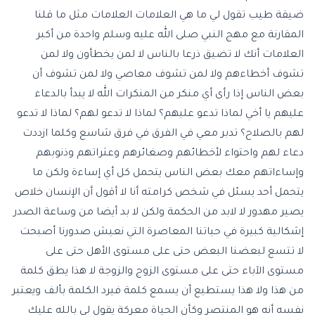
ضيقة طيب تقول لي ما هي العلامات العلامات مثل ما قلنا
المقارنة مع مهج النبي صلى الله عليه وسلم واحدة من أكبر
العلامات أنك لا تضيق ذرعا بالناس لا لمن يخطأون ولا لمن
تشوف أخطاءهم ولا لمن تشوف معاصي ولا لمن تشوف أن
بعض الناس إذا رأى أي منكر من المنكرات الله لا يبدأ بالدعاء
عليهم يا أخي لماذا تدعو عليهم؟ لماذا لا تدعو لهم؟ لماذا لا تدعو
لهم بالصلاح؟ تدبر معي في الفرق في فرق شاسع وكلما ازددت
دعاء لهم واحتواء لأخطائهم وصغائرهم وعثراتهم وذنوبهم
وإساءاتهم معك بعض الناس يتحمل كل أي إساءة ولكن ما
يتحمل أحد يسئل في شخص كرامته أنا لا أقول أن الإنسان خلاص
يصير مهدور لا لابد من الحكمة ولكن لا بد أيضا من وساعة الصدر
إشكالية كبيرة في حياتنا المعاصرة التي نعيش صدورنا أصبحت
لا تتسع لبعضنا البعض حتى على مستوى الأهل حتى على
مستوى الآباء حتى على مستوى الزوج والزوجة لا هذا يطق كلمة
من هذا ولا هذا يستطيع أن يسمع كلمة فيرد الكلمة بألف ويعتبر
نفسه أنه هو المنتصر وكأن الحياة معركة يقول لي بالله عليك