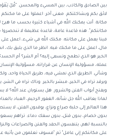
بين الصادق والكاذب، بين المسيء والمحسن. "قُلْ يَـٰقَوْمِ ٱعْمَلُو
لائق بكم وبشاكلتكم. معنى آخر: اعملوا على ما مكنكم ال
مكانة. أنت يمكنك الله في أشياء كثيرة بحسب ما هيئ
مكانتكم". هذه قاعدة عامة، قاعدة عظيمة لا تنحصروا في
فينا يعمل على مكانته. مكنك الله في شيء، اعمل على 
مال، اعمل على ما مكنك فيه. انظر ما الذي يليق بك، ان
الخير هو الذي تطمح وتسعى إليه؟ أم الشر؟ أم الحسد؟ 
عمله، مسؤولية الإنسان عن قراراته، مسؤولية الإنسان 
وشأني. الطريق الذي نمشي فيه، طريق الحياة واحد، ولكن
ويرقد تراه في الخير، مبشر بالخير. وذاك تراه في الشر، ي
ويفتح أبواب الفتن والشرور. هل يستويان عند الله؟ لا يستويان أب
لماذا يعاقب الله جل شأنه، الغفور الرحيم، العباد بالع
هذا العالم إلى حلبة صراع ونزاع، يوقدون الفتن، لا يستط
بدون خصام، بدون قتل، بدون سفك دماء. تراهم يسعون
بالنسبة لهم، يتنفسون الحقد والفتن والصراعات والنزاع
على مكانتكم إني عامل" ثم "فسوف تعلمون من يأتيه عذ