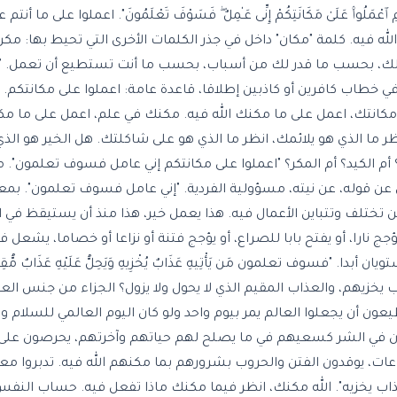
ا۟ عَلَىٰ مَكَانَتِكُمْ إِنِّى عَـٰمِلٌ ۖ فَسَوْفَ تَعْلَمُونَ". اعملوا على ما أنت
له فيه. كلمة "مكان" داخل في جذر الكلمات الأخرى التي تحيط بها: مكن
 لك، بحسب ما قدر لك من أسباب، بحسب ما أنت تستطيع أن تعمل. "ا
 خطاب كافرين أو كاذبين إطلاقا، قاعدة عامة: اعملوا على مكانتكم. أن
مكانتك، اعمل على ما مكنك الله فيه. مكنك في علم، اعمل على ما م
ظر ما الذي هو يلائمك، انظر ما الذي هو على شاكلتك. هل الخير هو ال
أم الكيد؟ أم المكر؟ "اعملوا على مكانتكم إني عامل فسوف تعلمون". 
عن قوله، عن نيته، مسؤولية الفردية. "إني عامل فسوف تعلمون". بمعن
 تختلف وتتباين الأعمال فيه. هذا يعمل خير، هذا منذ أن يستيقظ في ال
ؤجج نارا، أو يفتح بابا للصراع، أو يؤجج فتنة أو نزاعا أو خصاما، يشعل ف
دا. "فسوف تعلمون مَن يَأْتِيهِ عَذَابٌ يُخْزِيهِ وَيَحِلُّ عَلَيْهِ عَذَابٌ مّ
ذاب يخزيهم، والعذاب المقيم الذي لا يحول ولا يزول؟ الجزاء من جنس ال
يعون أن يجعلوا العالم يمر بيوم واحد ولو كان اليوم العالمي للسلام و
 في الشر كسعيهم في ما يصلح لهم حياتهم وآخرتهم، يحرصون على ال
ات، يوقدون الفتن والحروب بشرورهم بما مكنهم الله فيه. تدبروا معي
اب يخزيه". الله مكنك، انظر فيما مكنك ماذا تفعل فيه. حساب النف