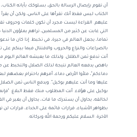
أن تقوم بإيصال الرسالة بالحق، بسلوكك بآياته الكتاب
الكتاب ليس فقط أنك تقرأها على الناس، ولكن أن يقر
عليهم. القراءة ليست مجرد أن تكون كلمات وحروف تقرأ 
التي غابت عن كثير من المسلمين، تراهم يملؤون الدنيا 
تماما، يجعل العالم في حيرة، في تخبط. إذا كان ما تدع
بالصراعات والنزاع والحروب والاقتتال فيما بينكم على ت
أنت تدفع ثمن الظلال. ولذلك ما يعيشه العالم اليوم م
باهض يدفعه العالم نتيجة لذلك الضلال والتخبط عن من
دماءكم"، ملأوا الأرض دماء، أمرهم باحترام بعضهم لب
عليها وما أنت عليهم بوكيل". ويدفع الناس ثمن الضلال
بوكيل على هؤلاء. أنت المطلوب منك فقط البلاغ. "فإنما 
لخالقه، يحاول أن يستدرك ما فات، يحاول أن يغير في الق
بظواهر الأشياء، قرارات قائمة على الخداء، قرارات لن تو
الآخرة. السلام عليكم ورحمة الله وبركاته.