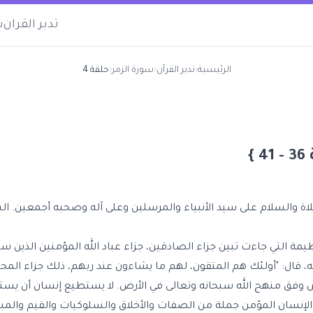
تدبر القران
س
الرئيسية
‹
تدبر القرآن
‹
سورة الزمر
‹
حلقة 4
}
لاة والسلام على سيد الأنبياء والمرسلين وعلى آله وصحبه أجمعين. ا
يمة التي جاءت تبين جزاء الصادقين، جزاء عباد الله المؤمنين الذين سا
، قال: "أولئك هم المتقون، لهم ما يشاءون عند ربهم، ذلك جزاء الم
وفق منهج الله سبحانه وتعالى في الأرض. لا يستطيع إنسان أن يست
لإنسان المؤمن جملة من الصفات والأخلاق والسلوكيات والقيم والمبا