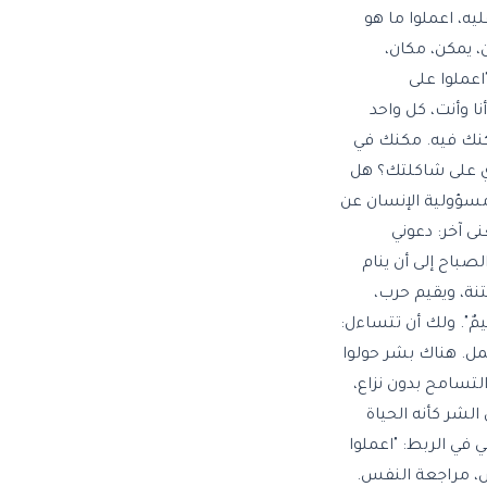
م عليه، اعملوا ما هو
، يمكن، مكان،
عملوا على
ا وأنت، كل واحد
كنك فيه. مكنك في
ذي على شاكلتك؟ هل
مسؤولية الإنسان عن
ى آخر: دعوني
صباح إلى أن ينام
تنة، ويقيم حرب،
ُقِيمٌ". ولك أن تتساءل:
عمل. هناك بشر حولوا
التسامح بدون نزاع،
شر كأنه الحياة
 في الربط: "اعملوا
س، مراجعة النفس.