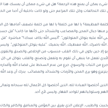
ل في شيء يمكن أن يمنع هذه الرحمة؟ هل في شيء ممكن أن يمسك هذا 
تلك التحالفات وكل تلك المزاعم حتى ولو كانت داخلية أن أحدا من ال
كلمة العظيمة؟ يا لها من كلمة! يا لها من كلمة تضعف أمامها كل القو
ر منها جبال المحن والمصاعب والشدائد حتى كأنها ما كانت! "قل حسبي
هُۥ قل حسبي الله عليه يتوكل المتوكلون". "أليس الله بكاف عبدك؟" مباشرة: "ق
 الله ناصرك، الله معطيك، الله يحميك. "عليه يتوكل المتوكلون". وليس أ
ربو إلا حين يكون في ذلك القلب منسوب من الإخلاص والصدق والتقوى 
لأيدي تفعل ما ينبغي أن تقوم به وتفعل وتصنع، والقلب يتوكل في كل 
ع من الثبات والرسوخ، جرع من عدم السخط على قضاء الله وأقداره، جر
تزعزع وهو يرى المحن والأزمات والشدائد والمصائب. يدرك أن وعد الله 
الذين أخلصوا العبادة لله، الذين أخلصوا كل الأعمال لله سبحانه وتعال
م وسلوكياتهم للواحد القهار، وليس لأي أحد.
لخبيث والطيب، الإعلان الذي يفرق بين المؤمن والمنافق والكافر والكاذب،