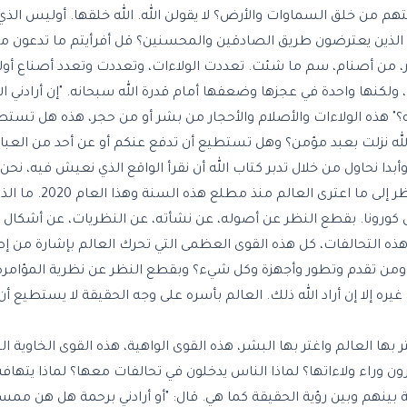
هم من خلق السماوات والأرض؟ لا يقولن الله. الله خلقها. أوليس الذ
ك الذين يعترضون طريق الصادقين والمحسنين؟ قل أفرأيتم ما تدعون من د
ار، من أصنام، سم ما شئت. تعددت الولاءات، وتعددت وتعدد أصناع أو
ه، ولكنها واحدة في عجزها وضعفها أمام قدرة الله سبحانه. "إن أرادني 
 هذه الولاءات والأصلام والأحجار من بشر أو من حجر، هذه هل تستط
ه نزلت بعبد مؤمن؟ وهل تستطيع أن تدفع عنكم أو عن أحد من العباد ضر
بدا نحاول من خلال تدبر كتاب الله أن نقرأ الواقع الذي نعيش فيه، ن
معقد متشابك الخيوط، متشابك الإشكاليات.
كورونا. بقطع النظر عن أصوله، عن نشأته، عن النظريات، عن أشكال م
ذه التحالفات، كل هذه القوى العظمى التي تحرك العالم بإشارة من إ
ن تقدم وتطور وأجهزة وكل شيء؟ وبقطع النظر عن نظرية المؤامرة
ره إلا إن أراد الله ذلك. العالم بأسره على وجه الحقيقة لا يستطيع أ
 بها العالم واغتر بها البشر، هذه القوى الواهية، هذه القوى الخاوية ا
ن وراء ولاءاتها؟ لماذا الناس يدخلون في تحالفات معها؟ لماذا يتها
 بينهم وبين رؤية الحقيقة كما هي. قال: "أو أرادني برحمة هل هن ممس