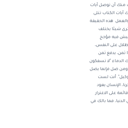
ب منك أن توصل آيات
آيات الكتاب تتلى
العمل. هذه الحقيقة
ترى شيئا يختلف
 تعيش فيه مؤجج
لظلال على النفس،
 ثمن، يدفع ثمن
 الدماء "لا تسفكون
 "ومن ضل فإنما يضل
وكيل". أنت لست
ا، الإنسان يعود
ئمة على الاغترار
الدنيا، فما بالك في