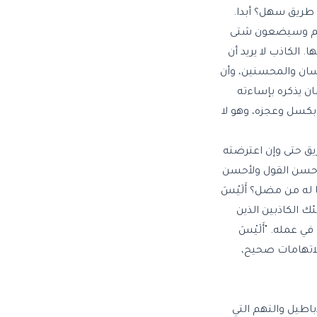
طريق سهل؟ أبدا.
قهم وسيضعون شتى
الكاذب لا يريد أن
حسان والمحسنين، وأن
ان يذكره بإساءته
بكسل وعجزه، وهو لا
يق حتى وإن اعترضته
 لأحسن القول ولأحسن
له من مضل؟ أَلَيْسَ
لئك الكاذبين الذين
عمله. "أَلَيْسَ
الاتهامات صحيح،
باطيل والتهم التي