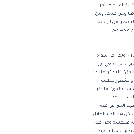
 مكنك بجاه وأمر
 هنا ومن هناك، ومن
تهجير. قل لي بالله
هم ويقهرهم
قرآن، ولكن في سورة
حق. تدبروا معي في
الحق". "إليك" و"عليك"
س والشعور بمهمة
كتاب بالحق". ما ذكر
لناس بالحق.
قيم الحق في هذه
 كل هذا الكم الهائل
اهتدى فلنفسه ومن ضل
ب. مطلوب منك فقط