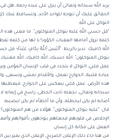
يريد الله سبحانه وتعالى أن ينزل على عبده رحمة، ه
الحقائق عليك أن تتوجه للواحد الأحد، وتتساقط عنك كل 
التوكل على الله
"قل حسبي الله عليه يتوكل المتوكلون". ما معنى هذه ال
كلمة تزول أمامها العقبات الكؤود! يا لها من كلمة تفط
الله كافيك. تدبر بالربط: "أَلَيْسَ ٱللَّهُ بِكَافٍ عَبْدَ
يتوكل المتوكلون". الله حسبك، الله كافيك، الله مغنيك،
عمل قلبي، التوكل لا يتجدد في قلب الإنسان المؤمن وي
عبادة قلبية، الجوارح تعمل، والأقدام تمشي وتسعى، وا
هذه الأرض. عمل قلبي ينعكس على الجوارح، فيعطيها جر
سبحانه وتعالى، تجعله ثابت الخطى، راسخ في إيمانه لا ي
أصابه لم يكن ليخطئه، وأن ما أخطأه لم يكن ليصيبه.
قال: "عليه يتوكل المتوكلون". هؤلاء من هم المتوكلون؟ 
الإخلاص في قلوبهم فجعلهم يتوجهون بأقوالهم وأفعاله
العمل على مكانة كل إنسان
من هنا جاء ذلك الإعلان الصريح، الإعلان الذي يميز بين ا