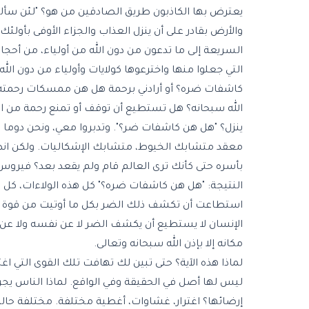
يعترض بها الكاذبون طريق الصادقين من هو؟ "لئن سألت
والأرض بقادر على أن ينزل العذاب والجزاء الأوفى بأولئ
السريعة إلى ما تدعون من دون الله من أولياء، من أحج
التي جعلوا منها واخترعوها كولايات وأولياء من دون الل
كاشفات ضره؟ أو أرادني برحمة هل هن ممسكات رحمته؟"
الله سبحانه؟ هل تستطيع أن توقف أو تمنع رحمة من الل
ينزل؟ "هل هن كاشفات ضر؟". وتدبروا معي، ونحن دوما وأ
بأسره حتى كأنك ترى العالم قام ولم يقعد بعد؟ فيروس 
النتيجة: "هل هن كاشفات ضره؟" كل هذه الولاءات، كل ه
استطاعت أن تكشف ذلك الضر بكل ما أوتيت من قوة وم
الإنسان لا يستطيع أن يكشف الضر لا عن نفسه ولا عن غي
مكانه إلا بإذن الله سبحانه وتعالى.
لماذا هذه الآية؟ حتى تبين لك تهافت تلك القوى التي اغتر
ليس لها أصل في الحقيقة وفي الواقع. لماذا الناس يجرو
إرضائها؟ اغترار، غشاوات، أغطية مختلفة. مختلفة حالة