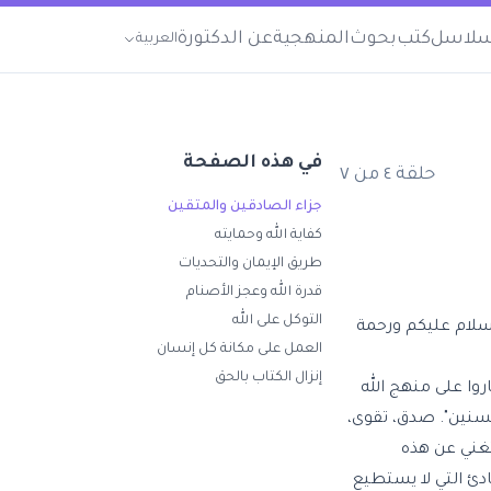
لاسل
كتب
بحوث
المنهجية
عن الدكتورة
العربية
في هذه الصفحة
حلقة
٤
من
٧
جزاء الصادقين والمتقين
كفاية الله وحمايته
طريق الإيمان والتحديات
قدرة الله وعجز الأصنام
التوكل على الله
لسلام عليكم ورحمة
العمل على مكانة كل إنسان
إنزال الكتاب بالحق
روا على منهج الله
حسنين". صدق، تقوى،
غني عن هذه
دئ التي لا يستطيع