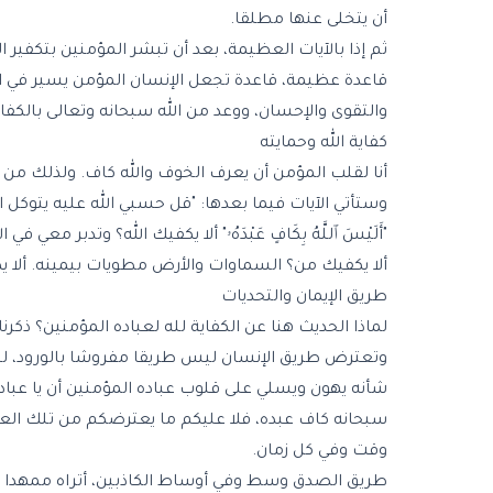
أن يتخلى عنها مطلقا.
ثم إذا بالآيات العظيمة، بعد أن تبشر المؤمنين بتكفير ا
قاعدة عظيمة، قاعدة تجعل الإنسان المؤمن يسير في 
والتقوى والإحسان، ووعد من الله سبحانه وتعالى بالكفاي
كفاية الله وحمايته
أنا لقلب المؤمن أن يعرف الخوف والله كاف. ولذلك من أعظم و
وستأتي الآيات فيما بعدها: "قل حسبي الله عليه يتوكل ا
"أَلَيْسَ ٱللَّهُ بِكَافٍ عَبْدَهُۥ" ألا يكفيك الله؟ وتد
ألا يكفيك من؟ السماوات والأرض مطويات بيمينه. ألا يكفيك من 
طريق الإيمان والتحديات
لماذا الحديث هنا عن الكفاية لله لعباده المؤمنين؟ ذكر
وتعترض طريق الإنسان ليس طريقا مفروشا بالورود، ليس 
شأنه يهون ويسلي على قلوب عباده المؤمنين أن يا عباد ل
سبحانه كاف عبده، فلا عليكم ما يعترضكم من تلك العقب
وقت وفي كل زمان.
طريق الصدق وسط وفي أوساط الكاذبين، أتراه ممهدا با