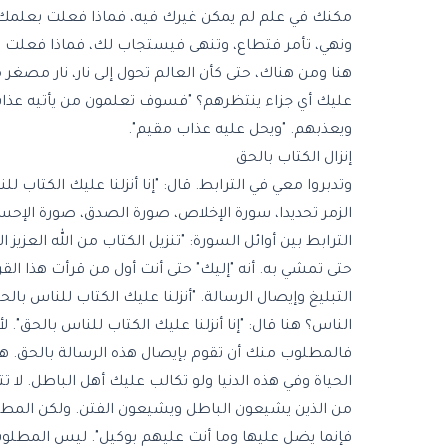
مكنك في علم لم يمكن غيرك فيه، فماذا فعلت بعلمك 
ونهي، تأمر فتطاع، وتنهى فيستجاب لك، فماذا فعلت بم
هنا ومن هناك، حتى كأن العالم تحول إلى نار، نار مصغر
عليك أي جزاء ينتظرهم؟ "فسوف تعلمون من يأتيه عذاب 
ويعذبهم. "ويحل عليه عذاب مقيم".
إنزال الكتاب بالحق
وتدبروا معي في الترابط. قال: "إنا أنزلنا عليك الكتاب 
الزمر تحديدا، سورة الإخلاص، صورة الصدق، صورة الإحسان
الترابط بين أوائل السورة: "تنزيل الكتاب من الله العزيز ال
حتى تمشي به. أنه "إليك" حتى أنت أول من قرأت هذا الق
التبليغ وإيصال الرسالة. "أنزلنا عليك الكتاب للناس بالحق"
الناس؟ هنا قال: "إنا أنزلنا عليك الكتاب للناس بالحق"
فالمطلوب منك أن تقوم بإيصال هذه الرسالة بالحق. هي 
الحياة وفي هذه الدنيا ولو تكالب عليك أهل الباطل. لا
من الذين يشيعون الباطل ويشيعون الفتن. ولكن المطلوب م
فإنما يضل عليها وما أنت عليهم بوكيل". ليس المطلو