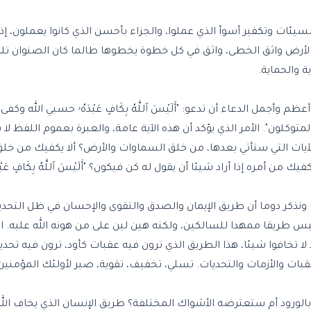
لسيئات وتكفير أسوأ الذي عملوا، والجزاء بأحسن الذي كانوا يعملون، إذا
الأرض واثق الخطى، واثق في كل خطوة يخطوها طالما كان الصنوان ت
ة والحماية.
أجمل الدعاء أن تدعو: "أَلَيْسَ ٱللَّهُ بِكَافٍ عَبْدَهُۥ حسبي الله وكف
لمتوكلون". الأمر الذي يؤكد أن هذه الآية عامة، والعبرة بعموم اللفظ
بر معي في الآيات التي ستأتي بعدها، من خلق السماوات والأرض؟ ألا يكفيك من
أمره إذا أراد شيئا أن يقول له كن فيكون؟ "أَلَيْسَ ٱللَّهُ بِكَافٍ عَبْدَه
نا ونذكر دوما أن طريق الإيمان والصدق والتقوى والإحسان في ظل التحدي
طريقا ممهدا للسالكين، ولكنه هين لين على من هونه الله عليه. الل
ا تخافوا شيئا، هذا الطريق الذي ترون فيه عقبات كأود، ترون فيه تحدي
ات والأزمات والتحديات. تسلي، تخفيف، تقوية، صبر لأولئك المؤمنين
لورود أم ستعترضه الأشواك المختلفة؟ طريق الإنسان الذي يخاف الله 