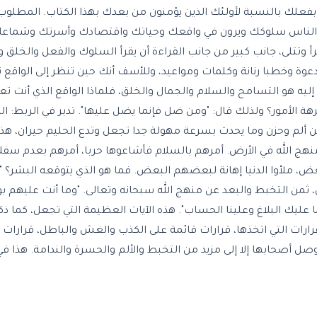
، بفعلك بالنسبة لأولئك الذين يؤمنون من بعدك بهذا الكتاب. المطلو
أ الناس سلوكك ويرون في واقعك وحياتك واقتصادك وأسرتك وشماعك 
وتتلى، جانب كبير من جانب القراءة أن يقرأ السلوك والفعل والخلق و
دعوة وخطبا رنانة وكلمات ومواعيد، وللأسف أنك حين تنظر إلى الواقع 
و إليه هو التسامح والسلام والجمال والخلق، فلماذا الواقع الذي أنت
رهة الأمور؟ ولذلك قال: "ومن ضل فإنما يضل عليها". تدبر في الربط: ا
ن ألم وحزن وما يحدث بسرعة مهولة جدا تجعل وتدع الحليم حيران، هذا
هج الله في الأرض. أمرهم بالسلام فأشاعوها حربا، أمرهم بعدم سفك
عض، ملأوا الدنيا إهانة لبعضهم البعض. فما هو الذي يتوقعه البشر؟
، ثمن التخبط والبعد عن منهج الله سبحانه وتعالى. "وما أنت عليهم ب
عليك البلاغ وعلينا الحساب". هذه الآيات العظيمة التي تجعل، كما ذكرن
رارات التي اتخذها، قرارات قائمة على الكذب والغش والباطل، قرارات قا
صل أصحابها إلا إلى مزيد من التخبط والألم والحسرة والندامة. هذا في 