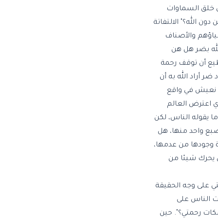
ي خلق السماوات
ون الله؟" الالتفاتة
لياؤهم والأصناف
الله بضر هل هن
يع أن توقف رحمة
 أراد الله به أن
حن نعيش في واقع
 ولكن انظر إلى ما اعترى العالم منذ مطلع هذه السنة وهذا العام 2020. ما الذي اعترض العالم
ا يقوله الناس، لكن
صبع واحد منها، هل
 وجودها من عدمها،
ن يحرك شيئا من
لتي على وجه الحقيقة
فت الناس على
كات رحمتي؟". حين