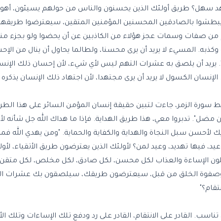
هد سهل؟ طريق أولئك الذين يحسنون والناس من حولهم يسيئون، أهو 
ن يبطشوا بالصادقين المحسنين المؤمنين المتقين، سيعترضوا طري
 من صفات وسمات عجز هؤلاء من الكاذبين عن أن يحضوا ولو بجزء منها. 
ذبه. المسيء لا يريد أن يرى محسنا، ولطالما يحاول أن ينال من الإ
فق". يريد أن يلصق به عشرات التهم ليس لأي شيء، لأن إحسان ذلك الإنس
سان الكسول لا يريد أن يرى مجتهدا، لأن اجتهاد ذلك الإنسان يذكره 
سورة الزمر، جاءت لتبين حقيقة إنسان المؤمن السائر على هذا الطر
من مضل". تدبروا معي، هذا طريق الهداية. فإذا ما هداك الله جل شأنه
 لأحسن سبل النجاة والهداية والكفاية والحماية. "ومن يهدي الله فما 
ة فيها وعيد، فيها تهديد، وعيد لمن؟ لأولئك الذين يعترضون طريق الأتقياء، لأو
ون الإساءة والعذاب لكل محسن، لكل صادق، لكل مخلص، لكل متقن في 
وا الأنبياء وصفوة الخلق من قبل، سيعترضون طريقك، سيلصقون بك عشرات 
تقام؟"
اسب. القادر على الانتقام، القادر على رد ودفع تلك الإساءات وتلك الأ