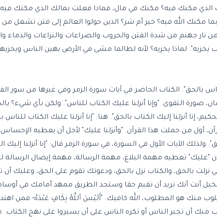
الذي مكنك فيه؟ مكنك في مال، فماذا فعلت بمالك الذي مكنك فيه؟
ا مكنك الله فيه؟ خير أم شر؟ الذين حولوا العالم إلى فتن تشعل من
 من نار جهنم من شدة الفتن والحروب والصراعات والنزاعات والدماء وال
يخزيه". لماذا يخزيه؟ لأنه لطالما مشى في الأرض يهين الناس ويخزي
للناس بالحق". الكتاب الحاضر في آيات سورة الزمر وفي غيرها من سور ال
، صورة التقوى. "وإنا أنزلنا عليك الكتاب للناس". ولكن بأي شيء؟ بال
حكيم، إنا أنزلنا إليك الكتاب بالحق". هنا: "إنا أنزلنا عليك الكتاب للناس ب
رآن، أول من حملت هذا القرآن. "وأنزلنا عليك" لأجل أن يعطيه الإحسا
. ولذلك الآيات الأول في السورة، في سورة الزمر قال: "إنا أنزلنا إليك ال
. لأن "عليك" تعطيه مهمة البلاغ، مهمة الرسالة، مهمة إيصال الرسالة ل
نزلت بالحق، والكتاب نزل بالحق، ودعوتك تقوم على الحق، وعليك أن ت
 تتخيل أنت أنك تريد أن تقيم حقا وستجد الطريق ممهد أمامك في أوساط
نك هو المطلوب، الله كافيك. "أَلَيْسَ ٱللَّهُ بِكَافٍ عَبْدَهُۥ فمن 
ب منك أن تجبر الناس أو تكره الناس على أن يسيروا على نهج الكتا