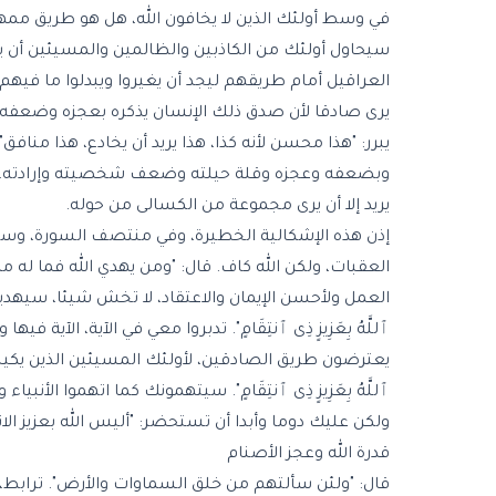
في وسط أولئك الذين لا يخافون الله، هل هو طريق مم
سيحاول أولئك من الكاذبين والظالمين والمسيئين أ
العراقيل أمام طريقهم ليجد أن يغيروا ويبدلوا ما فيهم
يرى صادقا لأن صدق ذلك الإنسان يذكره بعجزه وضعفه وك
يبرر: "هذا محسن لأنه كذا، هذا يريد أن يخادع، هذا منا
وبضعفه وعجزه وقلة حيلته وضعف شخصيته وإرادته. الإن
يريد إلا أن يرى مجموعة من الكسالى من حوله.
إذن هذه الإشكالية الخطيرة، وفي منتصف السورة، وسط 
العقبات، ولكن الله كاف. قال: "ومن يهدي الله فما له 
العمل ولأحسن الإيمان والاعتقاد، لا تخش شيئا، سيهديك
ٱللَّهُ بِعَزِيزٍ ذِى ٱنتِقَامٍ". تدبروا معي في الآية، الآي
يعترضون طريق الصادقين، لأولئك المسيئين الذين يكيل
ٱللَّهُ بِعَزِيزٍ ذِى ٱنتِقَامٍ". سيتهمونك كما اتهم
ولكن عليك دوما وأبدا أن تستحضر: "أليس الله بعزيز الان
قدرة الله وعجز الأصنام
قال: "ولئن سألتهم من خلق السماوات والأرض". ترابط، تن