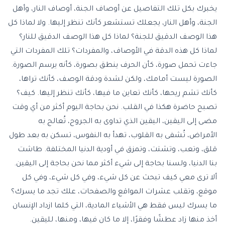
يخبرك بكل تلك التفاصيل عن أوصاف الجنة، أوصاف النار، وأهل
الجنة، وأهل النار، يجعلك تستشعر كأنك تنظر إليها. ولا لماذا كل
هذا الوصف الدقيق للجنة؟ لماذا كل هذا الوصف الدقيق للنار؟
لماذا كل هذه الدقة في الأوصاف، والمفردات؟ تلك المفردات التي
جاءت تحمل صورة، كأن الحرف ينطق بصورة، كأنه يرسم الصورة.
الصورة ليست أمامك، ولكن لشدة ودقة الوصف، كأنك تراها،
كأنك تشم ريحها، كأنك تعاين ما فيها، كأنك تنظر إليها. كيف؟
تصبح حاضرة هكذا في القلب. نحن بحاجة اليوم أكثر من أي وقت
مضى إلى اليقين، اليقين الذي تداوى به الجروح، تُعالج به
الأمراض، تُشفى به القلوب، تهدأ به النفوس، تسكن به بعد طول
قلق، وتعب، وتشتت، وتمزق في أودية الدنيا المختلفة. طاشت
بنا الدنيا، ولسنا بحاجة إلى شيء أكثر مما نحن بحاجة إلى اليقين.
ألا ترى معي كيف تبحث عن كل شيء، وفي كل شيء، وفي كل
موقع، وتقلب عشرات المواقع والصفحات، علك تجد ما يسرك؟
ما يسرك ليس فقط هي الأشياء المادية، التي كلما ازداد الإنسان
أخذ منها زاد عطشًا وفقرًا، إلا ما كان فيها، ومنها، لليقين.