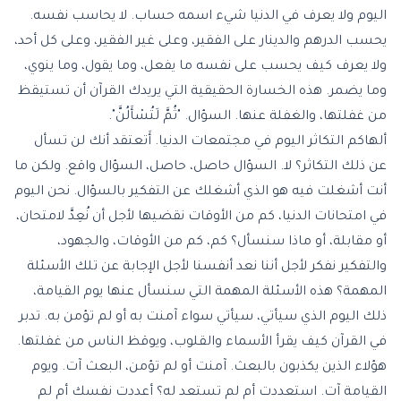
اليوم ولا يعرف في الدنيا شيء اسمه حساب. لا يحاسب نفسه.
يحسب الدرهم والدينار على الفقير، وعلى غير الفقير، وعلى كل أحد،
ولا يعرف كيف يحسب على نفسه ما يفعل، وما يقول، وما ينوي،
وما يضمر. هذه الخسارة الحقيقية التي يريدك القرآن أن تستيقظ
من غفلتها، والغفلة عنها. السؤال. "ثُمَّ لَتُسْأَلُنَّ".
ألهاكم التكاثر اليوم في مجتمعات الدنيا. أَتعتقد أنك لن تسأل
عن ذلك التكاثر؟ لا. السؤال حاصل، حاصل، السؤال واقع. ولكن ما
أنت أشغلت فيه هو الذي أشغلك عن التفكير بالسؤال. نحن اليوم
في امتحانات الدنيا، كم من الأوقات نقضيها لأجل أن نُعِدَّ لامتحان،
أو مقابلة، أو ماذا سنسأل؟ كم، كم من الأوقات، والجهود،
والتفكير نفكر لأجل أننا نعد أنفسنا لأجل الإجابة عن تلك الأسئلة
المهمة؟ هذه الأسئلة المهمة التي سنسأل عنها يوم القيامة،
ذلك اليوم الذي سيأتي، سيأتي سواء آمنت به أو لم تؤمن به. تدبر
في القرآن كيف يقرأ الأسماء والقلوب، ويوقظ الناس من غفلتها.
هؤلاء الذين يكذبون بالبعث. آمنت أو لم تؤمن، البعث آت. ويوم
القيامة آت. استعددت أم لم تستعد له؟ أعددت نفسك أم لم