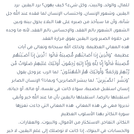
للمال، والولد، والبيت، وكل شيء؟ كيف يهون؟ برد اليقين. برد
اليقين، وشعور الإنسان، واحتساب الإنسان لما فقده عند الله جل
شأنه، وأن ما سيأخذ من صبره على هذا البلاء يحول بينه وبين
الشعور، الشعور بالم الفقد، والإحساس بالم الفقد، لأنه ما وجده
من حلاوة الصبر وبرد اليقين يفوق مرارة الفقد.
هذه المعاني العظيمة. ولذلك الله سبحانه وتعالى في آيات
عظيمة: "وَالَّذِينَ إِذَا أَصَابَتْهُم مُّصِيبَةٌ قَالُوا ٱلَّذِينَ إِذَآ أَصَـٰبَتْهُم
مُّصِيبَةٌ قَالُوٓا۟ إِنَّا لِلَّهِ وَإِنَّآ إِلَيْهِ رَٰجِعُونَ، أُولَـٰئِكَ عَلَيْهِمْ صَلَوَاتٌ مِّن
رَّبِّهِمْ وَرَحْمَةٌ ۖ وَأُولَـٰئِكَ هُمُ الْمُهْتَدُونَ". لما الرب عز وجل يقول:
"وَبَشِّرِ ٱلصَّـٰبِرِينَ". لما يبشر الصابرين؟ وبماذا؟ الإنسان الصابر
إنسان استقبل مصيبة، سواء كانت في نفسه، أو ماله، أو حياته،
استقبلها بالرضا، استقبلها باليقين بأن ما عند الله خير وأبقى.
تدبروا معي في هذه المعاني. هذه المعاني التي جاءت تعززها
سورة التكاثر بهذا الأسلوب العظيم.
التكاثر، التفاخر، الاستكثار من الأموال، والبيوت، والعقارات،
والحسابات في البنوك، إذا كانت لا توصلك إلى علم اليقين، لا خير