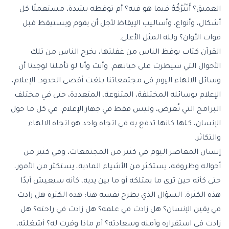
العميق؟ أَتَتْرُكُهُ فيما هو فيه؟ أم توقظه بشدة، مستعملًا كل
أشكال، وأنواع، وأساليب الإيقاظ لأجل أن يقوم ويستيقظ قبل
فوات الأوان؟ ولله المثل الأعلى.
القرآن كتاب يوقظ الناس من غفلتها، يخرج الناس من تلك
الأحوال التي سيطرت على حياتهم. وأنت وأنا لو تأملنا لوجدنا أن
وسائل الالهاء اليوم في مجتمعاتنا بلغت أقصى الحدود. الإعلام،
الإعلام بوسائله المختلفة، المتنوعة، المتعددة، حتى في مختلف
البرامج التي تُعرض، وليس فقط في جهاز الإعلام. في كل ما حول
الإنسان، كلها كانها تدفع به في اتجاه واحد هو اتجاه الالهاء
والتكاثر.
إنسان المعاصر اليوم في كثير من المجتمعات، وفي كثير من
أحواله وظروفه، يستكثر من الأشياء المادية، يستكثر من الأمور،
حتى كأنه حين ترى ما يمتلكه أو ما بين يديه، كأنه سيعيش أبدًا
هذه الكثرة. السؤال الذي يطرح نفسه هنا: هذه الكثرة هل زادت
في يقين الإنسان؟ هل زادت في علمه؟ هل زادت في راحته؟ هل
زادت في استقراره وأمنه وسعادته؟ أم ماذا وفرت له؟ أشغلته،