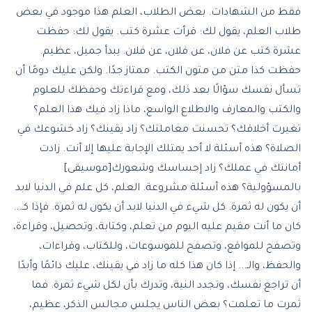
فقط من الشهادات. بعض الطلاب، العلم هذا موجود في بعض
طلاب العلم، يقول لك: قرأت عشرة كتب. يقول لك: حفظت
عشرة كتب عن فلان، عن فلان، عن فلان. يبدأ جميل، عظيم.
حفظت كذا متن من متون الكتب. ممتاز جدًا. ولكن عليك دومًا أن
تسأل نفسك سؤالًا بعد ذلك، ومع قراءتك وحفظك للعلوم
والكتب والمعارف والاطلاع الواسع، ماذا زاد فيك هذا العلم؟
تغيرت أخلاقك؟ تحسنت معاملتك؟ زاد يقينك؟ زاد خشوعك في
الصلاة؟ هذه أسئلة لا أحد يمتلك الإجابة عليها إلا أنت. زادت
أمانتك في عملك؟ زاد إحساسك وشعورك[موسيقى]
بالمسؤولية؟ هذه أسئلة مشروعة. العلم، كل علم في الدنيا لابد
أن يكون له ثمرة. كل شيء في الدنيا لابد أن يكون له ثمرة. فإذا كـ...
كان ما أنت مقيم عليه اليوم من تعلم، وكتابة، وتحصيل، وقراءة،
وتصفح للمواقع، وتصفح للموسوعات، وللكتاب، وقراءات،
والحفظ، والـ... إذا كان هذا كله ما زاد في يقينك، عليك دائمًا وأبدًا
أن تراجع نفسك، وتجدد النية، وتدرك بأن لكل شيء ثمرة. فما
ثمرت ما تعلمت؟ بعض الناس يجلس مجالس الذكر، عظيم،