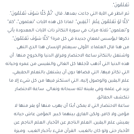
تَعْلَمُونَ".
ثم انظر في الآية التي جاءت بعدها، قال: "ثُمَّ كَلَّا سَوْفَ تَعْلَمُونَ".
"كَلَّا لَوْ تَعْلَمُونَ عِلْمَ ٱلْيَقِينِ". لماذا كل هذه الآيات "تعلمون"، "كلا"
و"تعلمون" ثلاثة مرات في سورة التكاثر ذات الآيات المعدودة يأتي
ذكرها ليؤسس لمعانٍ جديدة في كل مرة؟ "كَلَّا سَوْفَ تَعْلَمُونَ".
من هنا قال العلماء: الأولى سيعلم الإنسان هذا الذي التهى
واشتغل بالتكاثر ساعة الاحتضار وفراق الدنيا والخروج منها. أن
هذه الدنيا التي أذهب لأجلها كل الغالي والنفيس من عمره وحياته
التي تكاثر فيها، التي قضاها دون أن يشتغل بالتعلم الحقيقي،
علم اليقين والوصول إليه، التي استكثر فيها من كل شيء إلا ما
يزيد في علمه وفي يقينه لله سبحانه وتعالى. ساعة الاحتضار
تتكشف الحقائق.
ساعة الاحتضار التي لا يمكن أبدًا أن يهرب منها أو يفر منها لا
مؤمن ولا كافر، ولكن الفارق بينهما كبير. المؤمن عاش حياته
يعيش علم اليقين، العلم الناجم عن الأخبار، العلم الناجم عن
الأخبار حتى ولو كان بالغيب. القرآن مليء بأخبار الغيب. وميزة