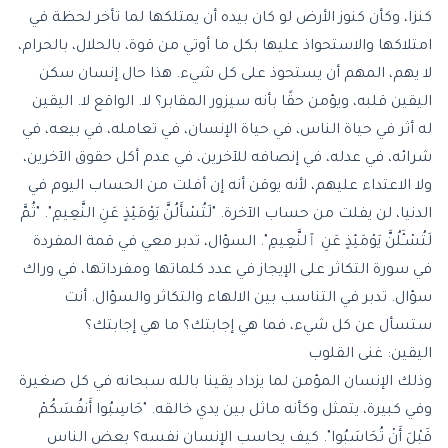
كنزا، وكأن كنوز الأرض لو كان بيده أن يمتلكها لما تأخر لحظة في
امتلاكها والاستحواذ عليها بكل ما أوتي من قوة، بالحلال، بالحرام،
لا يهم، المهم أن يستحوذ على كل شيء. هذا حال إنسان سكن
اليقين قلبه، ويؤمن حقًا بأنه سيزور المقابر؟ لا. الواقع لا. اليقين
له أثر في حياة الناس، في حياة الإنسان، في تعامله، في بيعه، في
شرائه، في عدله، في إنصافه للآخرين، في عدم أكل حقوق الآخرين،
ولا الاعتداء عليهم، لأنه يوقن أنه إن أفلت من الحساب اليوم في
الدنيا، لن يفلت من حساب الآخرة. "لَتُسْأَلُنَّ يَوْمَئِذٍ عَنِ النَّعِيمِ". "ثُمَّ
لَتُسْـَٔلُنَّ يَوْمَئِذٍ عَنِ ٱلنَّعِيمِ". السؤال، تدبر معي في قمة المفردة
في سورة التكاثر على الإيجاز في عدد كلماتها ومفرداتها، في وراك
سؤال. تدبر في التناسب بين الالهاء والتكاثر والسؤال. أنت
ستسأل عن كل شيء، فما هي إجابتك؟ ما هي إجابتك؟
اليقين: غنى القلوب
وذلك الإنسان المؤمن لما يزداد يقينا بالله سبحانه في كل صغيرة
وفي كبيرة، يتمثل وكأنه ماثل بين يدي خالقه. "حَاسِبُوا أَنفُسَكُمْ
قَبْلَ أَنْ تُحَاسَبُوا". كيف يحاسب الإنسان نفسه؟ بعض الناس