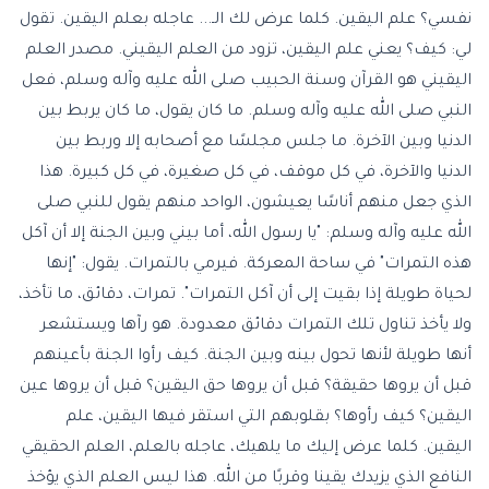
نفسي؟ علم اليقين. كلما عرض لك الـ... عاجله بعلم اليقين. تقول
لي: كيف؟ يعني علم اليقين، تزود من العلم اليقيني. مصدر العلم
اليقيني هو القرآن وسنة الحبيب صلى الله عليه وآله وسلم، فعل
النبي صلى الله عليه وآله وسلم. ما كان يقول، ما كان يربط بين
الدنيا وبين الآخرة. ما جلس مجلسًا مع أصحابه إلا وربط بين
الدنيا والآخرة، في كل موقف، في كل صغيرة، في كل كبيرة. هذا
الذي جعل منهم أناسًا يعيشون، الواحد منهم يقول للنبي صلى
الله عليه وآله وسلم: "يا رسول الله، أما بيني وبين الجنة إلا أن آكل
هذه التمرات" في ساحة المعركة. فيرمي بالتمرات. يقول: "إنها
لحياة طويلة إذا بقيت إلى أن آكل التمرات". تمرات، دقائق، ما تأخذ،
ولا يأخذ تناول تلك التمرات دقائق معدودة. هو رآها ويستشعر
أنها طويلة لأنها تحول بينه وبين الجنة. كيف رأوا الجنة بأعينهم
قبل أن يروها حقيقة؟ قبل أن يروها حق اليقين؟ قبل أن يروها عين
اليقين؟ كيف رأوها؟ بقلوبهم التي استقر فيها اليقين، علم
اليقين. كلما عرض إليك ما يلهيك، عاجله بالعلم، العلم الحقيقي
النافع الذي يزيدك يقينا وقربًا من الله. هذا ليس العلم الذي يؤخذ