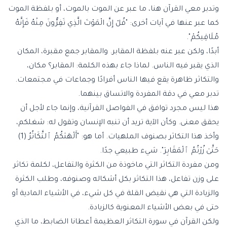
وتدبر معي القرآن هنا، ما عبر عن الموت بالموت، أو بلفظة الموت
كما عبر عنها في آيات أخرى: "قُلْ إِنَّ الْمَوْتَ الَّذِي تَفِرُّونَ مِنْهُ فَإِنَّهُ
مُلَاقِيكُمْ".
أبدًا، ولكن عبر عنه بلفظة المقابر. والمقابر جمع مقبرة، المكان
الذي يقبر فيه الناس. لماذا جاء بهذه الكلمة: المقابر؟ مكان،
والتكاثر ظاهرة يقع فيها الناس أفرادًا وجماعات في مجتمعات.
تدبر معي في دقة المفردة والاتساق بينهما.
هذا ليس مجرد توافق في الفواصل القرآنية، وإنما جاء لأجل أن
يحقق معنى. وكأن الآية تريد أن تنبه الإنسان وتقول له: شغلكم،
وأخذ هذا التكاثر بصنوف الملهيات. أما هو: "أَلْهَىٰكُمُ ٱلتَّكَاثُرُ (1)
حَتَّىٰ زُرْتُمُ ٱلْمَقَابِرَ". شيء طبيعي جدًا.
ومن مفردة التكاثر التي ماخوذة من الكثرة والتفاعل، لكلمة تكاثر
على وزن تفاعل، هذا التكاثر بكل أشكاله وصنوفه، وطلب الكثرة
والزيادة التي هي نقيض القلة في كل شيء، في الأشياء المادية أو
حتى في بعض الأشياء المعنوية كالزيادة.
ولكن القرآن في
سورة التكاثر العظيمة
أعطانا الضابط، ما الذي