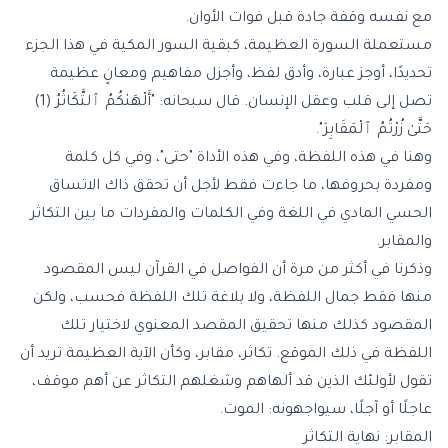
مع نفسه وقفة جادة قبل فوات الأوان.
مستعملة السورة العظيمة، كبقية السور المكية في هذا الجزء
تحديدًا، أوجز عبارة، وأدق لفظ، وأجزل مفاهيم ومعانٍ عظيمة
تصل إلى قلب وعقل الإنسان. قال سبحانه: "
أَلْهَىٰكُمُ ٱلتَّكَاثُرُ (1)
حَتَّىٰ زُرْتُمُ ٱلْمَقَابِرَ
".
وهنا في هذه اللفظة، وفي هذه الأداة "حتى"، وفي كل كلمة
ومفردة بحروفها، ما جاءت فقط لأجل أن تحقق ذاك الاتساق
الحسي المادي في اللغة وفي الكلمات والمفردات ما بين التكاثر
والمقابر.
وذكرنا في أكثر من مرة أن الفواصل في القرآن ليس المقصود
منها فقط جمال اللفظة، ولا بلاغة تلك اللفظة فحسب، ولكن
المقصود كذلك منها تحقيق المقصد المعنوي لاختيار تلك
اللفظة في ذلك الموقع. تكاثر، مقابر، وكأن الآية العظيمة تريد أن
تقول لأولئك الذين قد ألهاهم وشغلهم التكاثر عن أهم موقف،
عاجلًا أو آجلًا، سيواجهونه: الموت.
المقابر: نهاية التكاثر