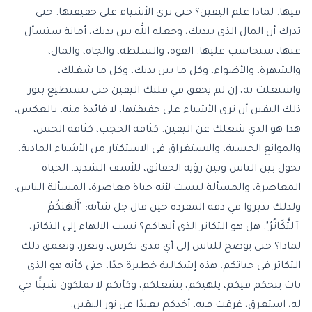
فيها. لماذا علم اليقين؟ حتى ترى الأشياء على حقيقتها. حتى
تدرك أن المال الذي بيديك، وجعله الله بين يديك، أمانة ستسأل
عنها، ستحاسب عليها. القوة، والسلطة، والجاه، والمال،
والشهرة، والأضواء، وكل ما بين يديك، وكل ما شغلك،
واشتغلت به، إن لم يحقق في قلبك اليقين حتى تستطيع بنور
ذلك اليقين أن ترى الأشياء على حقيقتها، لا فائدة منه. بالعكس،
هذا هو الذي شغلك عن اليقين. كثافة الحجب، كثافة الحس،
والموانع الحسية، والاستغراق في الاستكثار من الأشياء المادية،
تحول بين الناس وبين رؤية الحقائق، للأسف الشديد. الحياة
المعاصرة، والمسألة ليست لأنه حياة معاصرة، المسألة الناس.
ولذلك تدبروا في دقة المفردة حين قال جل شأنه: "أَلْهَىٰكُمُ
ٱلتَّكَاثُرُ". هل هو التكاثر الذي ألهاكم؟ نسب الالهاء إلى التكاثر،
لماذا؟ حتى يوضح للناس إلى أي مدى تكرس، وتعزز، وتعمق ذلك
التكاثر في حياتكم. هذه إشكالية خطيرة جدًا، حتى كأنه هو الذي
بات يتحكم فيكم، يلهيكم، يشغلكم، وكأنكم لا تملكون شيئًا حي
له، استغرق، غرقت فيه، أخذكم بعيدًا عن نور اليقين.