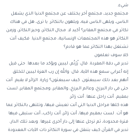
شيء.
مجتمع جديد، مجتمع آخر يختلف عن مجتمع الدنيا الذي يشغل
الناس، ويلهى الناس فيه، ويلهون بالتكاثر. يا ترى، هل في هناك
تكاثر في مجتمع المقابر؟ أكيد لا. مجال التكاثر، وحيز التكاثر، وزمن
التكاثر هو هذه المجتمعات الإنسانية، مجتمع الدنيا. فكيف أنت
تشتغل بهذا التكاثر عما هو قادم؟
كلا سوف تعلمون
تدبر في دقة المفردة. قال: زُرْتُم، ليبين ويؤكد ما بعدها. حتى قيل
إنه أعرابي سمع هذه الآية، قال: والله إن رب العزة ليبين للخلق
أنهم بعد ذلك سيبعثون. كيف سيبعثون؟ زيارة. الزائر لا يقيم. أنت
حتى في دار البرزخ، وعالم البرزخ، والمقابر، ومجتمع المقابر، لست
بمقيم. أنت راحل عنها. أنت زائر.
هذه كلها مراحل الدنيا التي أنت تعيش فيها، وتلتهى بالتكاثر عما
هو آت. لست بمقيم فيها، أنت زائر، أنت راكب، أنت ستبقى فيها
فترة محدودة، ثم ترحل عنها إلى دار أخرى غيرها. وبعد تلك الدار،
تدبر في القرآن كيف يتنقل في سورة التكاثر ذات الآيات المعدودة