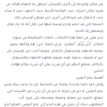
من مكان ومرحلة إلى أخرى بالإنسان، لينتهي به المقام هناك في
فترة، مكان الجزاء، حيث الإقامة الأبدية، حيث الخلود، حيث لا فناء،
حيث لا انتقال من مرحلة إلى أخرى، حتى يعطي الإنسان تلك
السعة التي قد حصر وحجز نفسه فيها من خلال أنه ما عاد يفكر
ويشتغل إلا بالدنيا.
تدبر معي في قمة هذه الكلمات، كلمات العظيمة في سورة
التكاثر. "حَتَّىٰ زُرْتُمُ ٱلْمَقَابِرَ". ثم إن كلمة "حتى" هنا وكأنها تصور
عملية الالتهاء والاشتغال بالتكاثر، عملية أخذت من الإنسان كل
حيز، لا تفارقه، تخنقه. هذه حقيقة ظاهرة الالتهاء والاشتغال
بالتكاثر، بقطع النظر عن أي شيء، وفي أي شيء يتكاثر هؤلاء
الناس.
أهمية علم اليقين
ولكن كما ذكرنا، وحددنا، وقلنا عن الضابط: كل ما يباعد بينك وبين
علم اليقين، لا خير في كثرته. لا خير في أي شيء من الأشياء التي
تتعلق بالمزيد من فعله، وعمله، وتقديمه على غيره. أنت
المطلوب منك أن تصل في هذه الدنيا إلى علم اليقين، العلم الذي