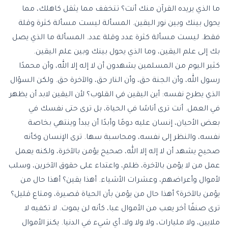
ما الذي يريده القرآن منك أنت؟ تتخفف مما يثقل كاهلك، مما
يحول بينك وبين نور اليقين. المسألة ليست مسألة كثرة وقلة
فقط. ليست مسألة كثرة عدد وقلة عدد. المسألة ما الذي يصل
بك إلى علم اليقين، وما الذي يحول بينك وبين علم اليقين.
كثير اليوم من المسلمين يشهدون أن لا إله إلا الله، وأن محمدًا
رسول الله، وأن الجنة حق، وأن النار حق، والآخرة حق. ولكن السؤال
الذي يطرح نفسه: أين اليقين في القلوب؟ لأن اليقين لابد أن يظهر
في العمل. أنت ترى أناسًا في الحياة، بل ترى حتى نفسك في
بعض الأحيان، إنسان عليه دومًا وأبدًا أن يبدأ وينتهي بخاصة
نفسه، والنظر إلى نفسه، ومحاسبة سها. ترى الإنسان وكأنه
صحيح يشهد أن لا إله إلا الله، صحيح يؤمن بالآخرة، ولكنه يعمل
عمل من لا يؤمن بالآخرة، ظلم، واعتداء على حقوق الآخرين، وسلب
لأموال وأعراضهم، وعشرات الأشياء. أهذا يقين؟ أهذا حال من
يؤمن بالآخرة؟ أهذا حال من يؤمن بأن الحياة قصيرة، ومتاع قليل؟
ترى صنفًا آخر يعب من الأموال عبا، كأنه لن يموت. لا تكفيه لا
ملايين، ولا مليارات، ولا ولا ولا، أي شيء في الدنيا. يكنز الأموال