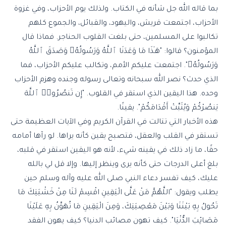
بما قاله الله جل شأنه في الكتاب. ولذلك يوم الأحزاب، وفي غزوة
الأحزاب، اجتمعت قريش، واليهود، والقبائل، والجموع كلهم
تكالبوا على المسلمين، حتى بلغت القلوب الحناجر. فماذا قال
المؤمنون؟ قالوا: "هَـٰذَا مَا وَعَدَنَا ٱللَّهُ وَرَسُولُهُۥ وَصَدَقَ ٱللَّهُ
وَرَسُولُهُۥ". اجتمعت عليكم الأمم، وتكالب عليكم الأحزاب، فما
الذي حدث؟ نصر الله سبحانه وتعالى رسوله وجنده وهزم الأحزاب
وحده. هذا اليقين الذي استقر في القلوب. "إِن تَنصُرُوا۟ ٱللَّهَ
يَنصُرْكُمْ وَيُثَبِّتْ أَقْدَامَكُمْ". يقينًا.
هذه الأخبار التي تتالت في القرآن الكريم وفي الآيات العظيمة حتى
تستقر في القلب والعقل، فتصبح يقين كأنه يراها. لو رآها أمامه
حقًا، ما زاد ذلك في يقينه شيء، لأنه هو اليقين استقر في قلبه،
بلغ أعلى الدرجات حتى كأنه يرى وينظر إليها. وإلا قل لي بالله
عليك، كيف تفسر دعاء النبي صلى الله عليه وآله وسلم حين
يطلب ويقول: "اللَّهُمَّ مَنْ عَلَّى الْيَقِينِ اقْسِمْ لَنَا مِنْ خَشْيَتِكَ مَا
تَحُولُ بِهِ بَيْنَنَا وَبَيْنَ مَعْصِيَتِكَ، وَمِنَ الْيَقِينِ مَا تُهَوِّنُ بِهِ عَلَيْنَا
مَصَائِبَ الدُّنْيَا". كيف تهون مصائب الدنيا؟ كيف يهون الفقد