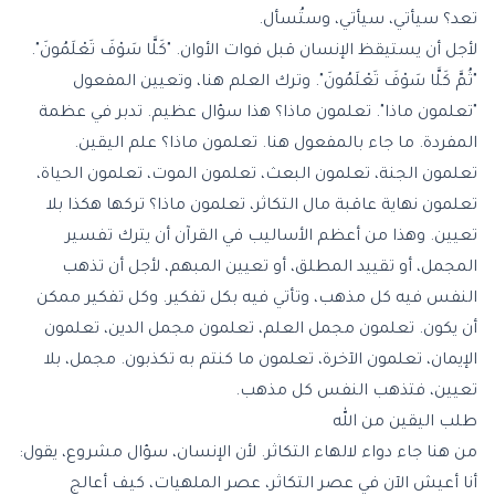
تعد؟ سيأتي، سيأتي، وستُسأل.
لأجل أن يستيقظ الإنسان قبل فوات الأوان. "كَلَّا سَوْفَ تَعْلَمُونَ".
"ثُمَّ كَلَّا سَوْفَ تَعْلَمُونَ". وترك العلم هنا، وتعيين المفعول
"تعلمون ماذا". تعلمون ماذا؟ هذا سؤال عظيم. تدبر في عظمة
المفردة. ما جاء بالمفعول هنا. تعلمون ماذا؟ علم اليقين.
تعلمون الجنة، تعلمون البعث، تعلمون الموت، تعلمون الحياة،
تعلمون نهاية عاقبة مال التكاثر، تعلمون ماذا؟ تركها هكذا بلا
تعيين. وهذا من أعظم الأساليب في القرآن أن يترك تفسير
المجمل، أو تقييد المطلق، أو تعيين المبهم، لأجل أن تذهب
النفس فيه كل مذهب، وتأتي فيه بكل تفكير. وكل تفكير ممكن
أن يكون. تعلمون مجمل العلم، تعلمون مجمل الدين، تعلمون
الإيمان، تعلمون الآخرة، تعلمون ما كنتم به تكذبون. مجمل، بلا
تعيين، فتذهب النفس كل مذهب.
طلب اليقين من الله
من هنا جاء دواء لالهاء التكاثر. لأن الإنسان، سؤال مشروع، يقول:
أنا أعيش الآن في عصر التكاثر، عصر الملهيات، كيف أعالج