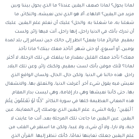
لماذا يحول؟ لماذا ضعف اليقين عندنا؟ ما الذي يحول بيننا وبين
مزيد من اليقين؟ الالهاء، ألا هو الذي نحن نعيشه، والتكاثر، ما
شغلنا به، ما شغلنا به. والحل؟ عليك أن تعلم علم اليقين. عليك
أن تدرك بأنك في الدنيا راحل، إنها راحل، أنت فيها زائر، ولست
بمقيم. فالزائر ماذا يفعل؟ انظر إلى حالك حين تسافر إلى بلد لمدة
يومين، أو أسبوع، أو حتى شهر. أتأخذ معك بيتك؟ ماذا تأخذ
معك؟ تأخذ معك القليل بمقدار ما يبلغك في تلك الرحلة، لا أكثر.
لماذا؟ لأنك موقن بأنك لست بمقيم، ولكنك زائر، وعن تلك البلاد
راحل. هذه حالنا في الدنيا. ولكن حال، الحال، ولسان الواقع الذي
نعيش فيه يقول شيء آخر. أغرقت الدنيا، والتعلق بها، والانشغال
بها، حتى كأننا نعيشها وهي دار إقامة، وهي ليست بدار المقام.
هذه المعاني العظيمة كلها في سورة التكاثر. "كَلَّا لَوْ تَعْلَمُونَ عِلْمَ
ٱلْيَقِينِ". رؤية الشيء. علم اليقين الذي يوصلك إلى المعاينة، عين
اليقين. عين اليقين ما جاءت تلك المرحلة بعد، أنت ما عاينت لا
جنة، ولا نارا، ولا أي شيء، ولا غيبا، ولكن ما استقر في القلب من
علم اليقين جعلك تعاينها تمامًا، كأنك تنظر إليها. القرآن الذي