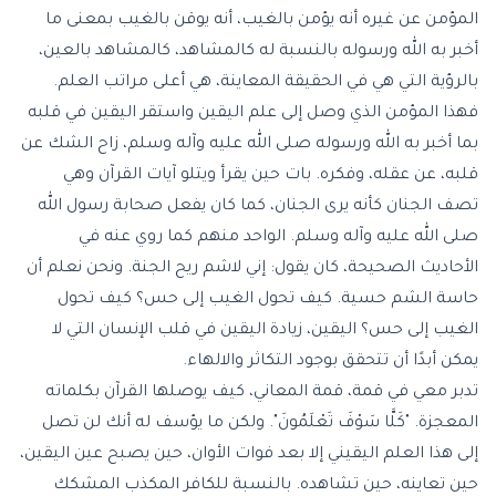
المؤمن عن غيره أنه يؤمن بالغيب، أنه يوقن بالغيب بمعنى ما
أخبر به الله ورسوله بالنسبة له كالمشاهد، كالمشاهد بالعين،
بالرؤية التي هي في الحقيقة المعاينة، هي أعلى مراتب العلم.
فهذا المؤمن الذي وصل إلى علم اليقين واستقر اليقين في قلبه
بما أخبر به الله ورسوله صلى الله عليه وآله وسلم، زاح الشك عن
قلبه، عن عقله، وفكره. بات حين يقرأ ويتلو آيات القرآن وهي
تصف الجنان كأنه يرى الجنان، كما كان يفعل صحابة رسول الله
صلى الله عليه وآله وسلم. الواحد منهم كما روي عنه في
الأحاديث الصحيحة، كان يقول: إني لاشم ريح الجنة. ونحن نعلم أن
حاسة الشم حسية. كيف تحول الغيب إلى حس؟ كيف تحول
الغيب إلى حس؟ اليقين، زيادة اليقين في قلب الإنسان التي لا
يمكن أبدًا أن تتحقق بوجود التكاثر والالهاء.
تدبر معي في قمة، قمة المعاني، كيف يوصلها القرآن بكلماته
المعجزة. "كَلَّا سَوْفَ تَعْلَمُونَ". ولكن ما يؤسف له أنك لن تصل
إلى هذا العلم اليقيني إلا بعد فوات الأوان، حين يصبح عين اليقين،
حين تعاينه، حين تشاهده. بالنسبة للكافر المكذب المشكك