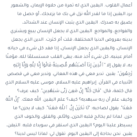
أعمال القلوب. اليقين الذي له ثمرة من حلاوة الإيمان، والشعور
برد اليقين إذا ما لقدر الله نزل في بك ما يزعجك، أو حصل ما
يضيق به صدرك. اليقين الذي يثبت الإنسان عند الشدائد،
والفواجع، والمواجع. اليقين الذي لا يجعل الإنسان يبيع ويشتري
بدينه بعروض الدنيا المختلفة، قلت أم كثرت. الدين الذي يجعل
الإنسان، واليقين الذي يجعل الإنسان، إذا فقد كل شيء في حياته
أمام عينيه، كل شيء أُخذ منه، يبقى القلب مستسلمًا لله، مؤمنًا
به، لا يقول إلا "ٱلَّذِينَ إِذَآ أَصَـٰبَتْهُم مُّصِيبَةٌ قَالُوٓا۟ إِنَّا لِلَّهِ وَإِنَّآ إِلَيْهِ
رَٰجِعُونَ". يقين. تدبر معي في هذه المعاني. وتدبر معي في قصص
الأنبياء في القرآن. إبراهيم عليه السلام، موسى عليه السلام الذي
قال كلمة، قال: "قَالَ كَلَّآ ۖ إِنَّ مَعِىَ رَبِّى سَيَهْدِينِ". كيف عرف؟
وكيف علم أن ربه سيهديه؟ كيف؟ علم اليقين. الله معك. "إِنَّ اللَّهَ
مَعَنَا". يقول لصاحبه: "لَا تَحْزَنْ إِنَّ ٱللَّهَ مَعَنَا". كيف لا يحزن؟ ما
حزن. لماذا لم يخالج قلبه الحزن، والألم، والقلق، والخوف الذي
يسيطر علينا اليوم؟ اليقين الذي استقر في سويداء قلبه. التيقن،
يقين. نحن بحاجة إلى اليقين اليوم. تقول لي: لماذا ليس لدينا؟