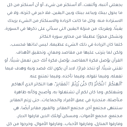
يجعلني أتنبه، وألتفت، ألا أستكثر من شيء، أو أن أستكثر من كل
ما يحول بينك ويباعد بينك وبين اليقين، فلا خير في كثرته، ولا في
الاستزادة منه. وكل ما كانت الزيادة والاستكثار من الشيء يزيدك
يقينًا، ويقربك من منزلة اليقين التي سنأتي على ذكرها في السورة،
وتشكل محورًا عظيمًا من محاور سورة التكاثر.
كلما كان الزيادة في ذلك الشيء عظيمة، ليس لذاتها فحسب،
ولكن لما يترتب عليها من مقاصد ومعانٍ، وتحقيق الأهداف.
القرآن يؤصل فكرة المقاصد، يؤصل فكرة أنك حين تعمل شيئًا، أو
تقتني شيئًا، أو تتخذ قرارًا، لابد أن يكون لك قصد ونية وهدف فيما
تفعله، وفيما تقوله، وفيما تأخذه، وفيما تمتنع عنه.
"أَلْهَىٰكُمُ ٱلتَّكَاثُرُ (1) حَتَّىٰ زُرْتُمُ ٱلْمَقَابِرَ"، هذا التكاثر الذي ألهاكم
وشغلكم، وما كان لكم أن تشتغلوا به، وأصبح وكأنه ظاهرة
متأصلة، متجذرة في عمق الأفراد والجماعات، حتى زرتم المقابر.
ستنتهى مجتمع آخر، مجتمع المقابر. والقبور مقابر أيضًا، هي
مجتمع، مجمع الأموات، ومسكن أولئك الذين فارقوا الديار،
وفارقوا المنازل، وفارقوا الأحباب، وفارقوا الأموال، وخرجوا من كل