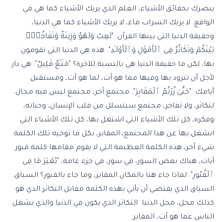
يبصرك بحقائق الأشياء، العلم الذي يريك الأشياء كما هي في
الواقع. لا يريك السراب ماء، لا يريك الأشياء كما هي الدنيا،
وحقيقة الدنيا التي بينها القرآن: "لَعِبٌ وَلَهْوٌ وَزِينَةٌ وَتَفَاخُرٌۢ
بَيْنَكُمْ وَتَكَاثُرٌ فِى ٱلْأَمْوَٰلِ وَٱلْأَوْلَـٰدِ". هذه هي الدنيا التي تقومون
بها، لكن ما حقيقة الدنيا هي بالنسبة للآخرة؟ "مَتَـٰعٌ قَلِيلٌ". هي دار
لأجل أن تتزود بها وفيها مما هو آت، لما هو آت، ومستقبل
أيامك. "حَتَّىٰ زُرْتُمُ ٱلْمَقَابِرَ". مجتمع آخر، مجتمع ليس فيه مجال
لتكاثر، ولا تفاخر، مجتمع سيتسلل من قلب الإنسان، وحياته،
وفكره، كل تلك الأشياء التي اشتغل بها، كل تلك الأشياء التي
انشغل بها عن هذا المجتمع، المقابر، بكل ما توحيه تلك الكلمة.
شيء آخر، هذه الكلمة العظيمة التي لا يقوم مقامها كلمة قبور.
آيات، هناك بعض السور، في سور، في جزء عامة، "بُعْثِرَ مَا فِى
ٱلْقُبُورِ". لماذا جاء هنا بالمكان المقابر، وما جاء بالقبور؟ السياق.
السياق الذي يقتضي أن يأتي بهذه الكلمة مقابل التكاثر الذي هو
كذلك محل، محل الدنيا. التكاثر الذي يكون في الدنيا والذي يشغل
الناس عما هو آت، المقابر.