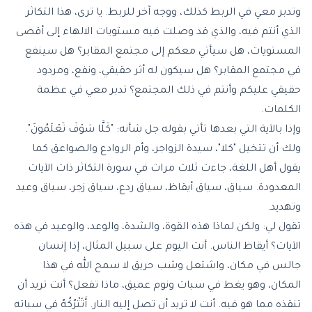
وتدبر معي في الربط كذلك، ووجه آخر للربط. يا ترى، هذا التكاثر
الذي أنتم فيه، والذي قد وصلت فيه مستويات الالهاء إلى أقصى
المستويات، هل سيأتي معكم إلى مجتمع المقابر؟ هل سينفع
في مجتمع المقابر؟ هل سيكون له أثر حقيقي، ونفع، ومردود
حقيقي عليكم وأنتم في ذلك المجتمع؟ تدبر معي في عظمة
الكلمات.
وإذا بالآية التي بعدها تأتي بقوله جل شأنه: "كَلَّا سَوْفَ تَعْلَمُونَ".
ولك أن تتخيل "كلا"، سيدة الزواجر، وأم الروادع والصواعق كما
يقول أهل اللغة، جاءت ثلاث مرات في سورة التكاثر ذات الآيات
المعدودة. سياق، سياق أيقاظ، سياق ردع، سياق زجر، سياق وعيد
وتهديد.
تقول لي: ولكن لماذا هذه القوة، والشدة، والوعد، والوعيد في هذه
الآيات؟ أيقاظ الناس. أنت اليوم على سبيل المثال، إذا إنسان
جالس في مكان، واشتعل وشب حريق لا سمح الله في هذا
المكان، وهو يغط في سبات ونوم عميق، ماذا تفعل؟ أنت تريد أن
تنقذه مما هو فيه. أنت لا تريد أن تصل إليه النار. أَتَتْرُكُهُ في سباته