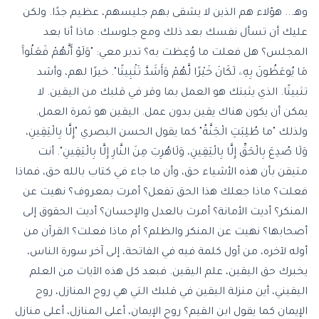
وهـ... هؤلاء هم الذين لا يشقى بهم جليسهم، عظيم جدًا. ولكن
عليك أن تسأل نفسك بعد ذلك ومع جلوسك: ماذا أنا بعد
المجلس؟ هل فعلت ما وُعِظت به؟ تدبر معي: "وَلَوْ أَنَّهُمْ فَعَلُوا۟
مَا يُوعَظُونَ بِهِۦ لَكَانَ خَيْرًا لَّهُمْ وَأَشَدَّ تَثْبِيتًا". خيرًا لهم، وأشد
تثبيتًا. الذي يثبتك هو العمل بما وقر في قلبك من اليقين. لا
يمكن أن يكون هناك يقين بدون عمل. اليقين هو ثمرة العمل.
ولذلك "ما طُلِبَتِ الْجَنَّةُ" كما يقول الحسن البصري "إِلَّا بِالْيَقِينِ،
وَلَا صُدِعَ بِالْحَقِّ إِلَّا بِالْيَقِينِ، وَلَاهُرِبَ مِنَ النَّارِ إِلَّا بِالْيَقِينِ". أنت
متيقن بأن هذه الأشياء حق، وأن ما جاء في كتاب بالله حق، فماذا
فعلت؟ ماذا جعلك هذا الحق تفعل؟ أمرت بمعروف؟ نهيت عن
المنكر؟ أديت الأمانة؟ أمرت بالعدل والإحسان؟ أديت الحقوق إلى
أصحابها؟ نهيت عن المنكر والظلم؟ أم ماذا فعلت؟ القرآن من
أوله لآخره، من أول كلمة فيه في الفاتحة، إلى آخر سورة الناس،
يخبرك حق اليقين، علم اليقين. فبعد كل هذه الآيات من العلم
اليقيني، أين منزلة اليقين في قلبك التي هي روح المنازل، روح
الإيمان كما يقول ابن القيم؟ روح الإيمان، أعلى المنازل، أعلى منازل