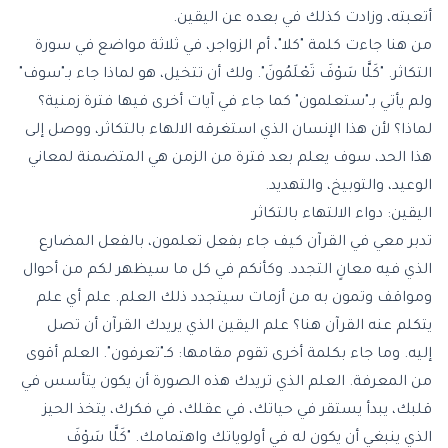
أتعبته، وزادت كذلك في بعده عن اليقين.
من هنا جاءت كلمة "كلا"، أم الزواجر، في ثلاثة مواضع في سورة
التكاثر. "كَلَّا سَوْفَ تَعْلَمُونَ". ولك أن تتخيل، هو لماذا جاء بـ"سوف"
ولم يأتي بـ"ستعلمون" كما جاء في آيات أخرى فيها فترة زمنية؟
لماذا؟ لأن هذا الإنسان الذي استغرقه الالهاء بالتكاثر، ووصل إلى
هذا الحد، سوف يعلم بعد فترة من الزمن هي المتضمنة لمعاني
الوعيد، والتوبيخ، والتهديد.
اليقين: دواء الالتهاء بالتكاثر
تدبر معي في القرآن كيف جاء بفعل تعلمون، بالفعل المضارع
الذي فيه معانٍ التجدد. وكأنكم في كل ما سيظهر لكم من أحوال
ومواقف وتمون به من أزمات سيتجدد ذلك العلم. علم أي علم
يتكلم عنه القرآن هنا؟ علم اليقين الذي يريدك القرآن أن تصل
إليه. وما جاء بكلمة أخرى تقوم مقامها: كـ"تعرفون". العلم أقوى
من المعرفة. العلم الذي تريدك هذه الصورة أن يكون يتأسس في
قلبك، يبدأ يستقر في حياتك، في عقلك، في فكرك، يتخذ الحيز
الذي ينبغي أن يكون له في أولوياتك واهتمامك. "كَلَّا سَوْفَ