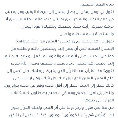
ثمرة العلم الحقيقي
تقول لي: وهل يمكن أن يصل إنسان إلى مرحلة اليقين وهو يعيش
في عالم التكاثر والتفاخر الذي نعيش فيه؟ عالم الملهيات الذي أنا
حركت بصرك، رأيت شيئًا يشغلك ويلهيك؟ قوة الإيمان،
والاستعانة بالله سبحانه وتعالى.
تقول لي: هو اليقين شيء كسبي؟ اليقين من حيث مجاهدة
الإنسان لنفسه لأجل أن يصل إليه ويستعين بالله ويطلبه من
كما كان الحبيب صلى الله عليه وآله وسلم يفعل، ويدعو به، وينبه
إليه، وعليه، هذا كسبي يزيد وينقص، يضعف ويقوى. بأي شيء
تقوى؟ هذا القرآن. هذا القرآن الذي يخبرك ويعلمك حتى تصل إلى
علم اليقين، اليقين الذي يزيل عنك كل شك، وكل ارتياب، حتى
كأنك تنظر إلى الجنة، تنظر إلى أهل الجنة وهم في الجنة يتزاورون،
وتنظر إلى أهل الجحيم وهم في الجحيم يصطلون. كيف؟ آيات
القرآن التي تتلوها.
من هنا نحن نقول ونركز دومًا على أثر التدبر. ولذلك القرآن يقول
لك: "وَالَّذِينَ هُم بِآيَاتِنَا مُوقِنُونَ". يوقنون، كيف؟ اليقين أن تتيقن