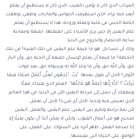
المرتاب الذي كان لا يؤمن بالغيب، الذي كان لا يستطيع أن يعلم
أبعد مما يراه، الذي استغرقت الحواس والماديات وطغى، وطغت
كثافة الحس في قلبه وعقله وروحه، هذا لا يستطيع أن يعلم
علم اليقين إلا حين يرى الأشياء على حقيقتها، حقيقة ومعاينة
ساعة الاحتضار والخروج من الدنيا.
ولك أن تتساءل: هو ما قيمة علم اليقين في تلك الفترة؟ في تلك
اللحظة؟ ما قيمة أن يعلم الإنسان حقيقة أن الجنة حق، وأن النار
حق، وأن الله حق، وأن ما وعد الله به ورسوله حق، بعد فوات
الأوان؟ لأجل أن يقول بعدها: "رَبِّ ٱرْجِعُونِ لَعَلِّىٓ أَعْمَلُ صَـٰلِحًا فِيمَا
تَرَكْتُ"؟ "كَلَّا إِنَّهَا كَلِمَةٌ هُوَ قَائِلُهَا". العلم الذي يفيدك فعلًا
وينفعك أن تصل إلى مرحلة اليقين الآن في الدنيا، في هذا العالم
الذي تعيش فيه وتحيا، لأجل أي شيء؟ لأجل أن تعمل.
لأن ثمة ترابط وتلازم بين اليقين، علم اليقين، والعمل. اليقين
صحيح هو من أعمال القلوب، ولكن لا يمكن أبدًا أن يكون يقينًا إلا
إذا صدقه العمل. ظهر أثره على السلوك، على الفعل، على
الواقع، على الحياة التي تعيشها.