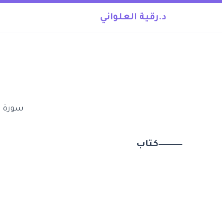
د.رقية العلواني
سورة ا
كتاب