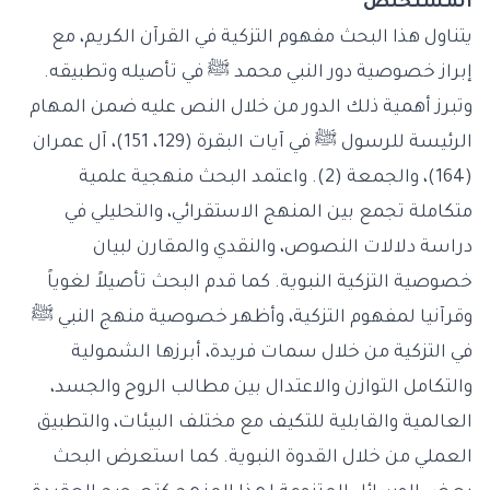
المستخلص
يتناول هذا البحث مفهوم التزكية في القرآن الكريم، مع
إبراز خصوصية دور النبي محمد ﷺ في تأصيله وتطبيقه.
وتبرز أهمية ذلك الدور من خلال النص عليه ضمن المهام
الرئيسة للرسول ﷺ في آيات البقرة (129، 151)، آل عمران
(164)، والجمعة (2). واعتمد البحث منهجية علمية
متكاملة تجمع بين المنهج الاستقرائي، والتحليلي في
دراسة دلالات النصوص، والنقدي والمقارن لبيان
خصوصية التزكية النبوية. كما قدم البحث تأصيلاً لغوياً
وقرآنيا لمفهوم التزكية، وأظهر خصوصية منهج النبي ﷺ
في التزكية من خلال سمات فريدة، أبرزها الشمولية
والتكامل التوازن والاعتدال بين مطالب الروح والجسد،
العالمية والقابلية للتكيف مع مختلف البيئات، والتطبيق
العملي من خلال القدوة النبوية. كما استعرض البحث