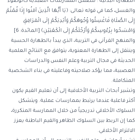
الطهارة البدنية : تتضمن الممارسات التعبدية كالوضوء
والغسل، كما في قوله تعالى: ﴿يَا أَيُّهَا الَّذِينَ آمَنُوا إِذَا قُمْتُمْ
إِلَى الصَّلَاةِ فَاغْسِلُوا وُجُوهَكُمْ وَأَيْدِيَكُمْ إِلَى الْمَرَافِقِ
وَامْسَحُوا بِرُءُوسِكُمْ وَأَرْجُلَكُمْ إِلَى الْكَعْبَيْنِ﴾ [المائدة: 6]
والمنهج القرآني في التربية، الذي يبدأ بالطهارة الحسية
وينتقل إلى الطهارة المعنوية، يتوافق مع النتائج العلمية
الحديثة في مجال التربية وعلم النفس والدراسات
العصبية، مما يؤكد صلاحيته وفاعليته في بناء الشخصية
المتكاملة.
وتشير أبحاث التربية الأخلاقية إلى أن تعليم القيم يكون
أكثر فاعلية عندما يرتبط بممارسات عملية. ويتشكل
السلوك الأخلاقي تدريجياً من خلال الممارسة المتكررة،
كما إن الربط بين السلوك الظاهر والقيم الباطنة يعزز
الالتزام الأخلاقي.