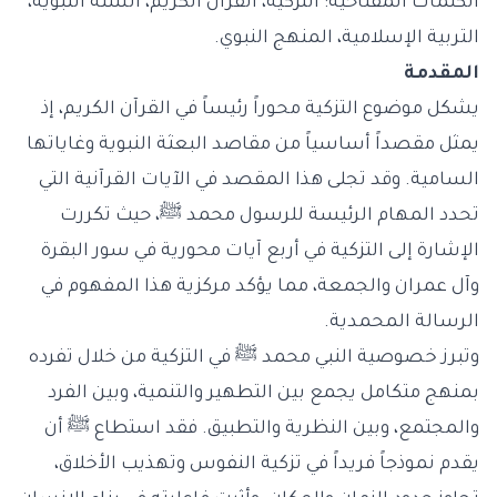
الكلمات المفتاحية: التزكية، القرآن الكريم، السنة النبوية،
التربية الإسلامية، المنهج النبوي.
المقدمة
يشكل موضوع التزكية محوراً رئيساً في القرآن الكريم، إذ
يمثل مقصداً أساسياً من مقاصد البعثة النبوية وغاياتها
السامية. وقد تجلى هذا المقصد في الآيات القرآنية التي
تحدد المهام الرئيسة للرسول محمد ﷺ، حيث تكررت
الإشارة إلى التزكية في أربع آيات محورية في سور البقرة
وآل عمران والجمعة، مما يؤكد مركزية هذا المفهوم في
الرسالة المحمدية.
وتبرز خصوصية النبي محمد ﷺ في التزكية من خلال تفرده
بمنهج متكامل يجمع بين التطهير والتنمية، وبين الفرد
والمجتمع، وبين النظرية والتطبيق. فقد استطاع ﷺ أن
يقدم نموذجاً فريداً في تزكية النفوس وتهذيب الأخلاق،