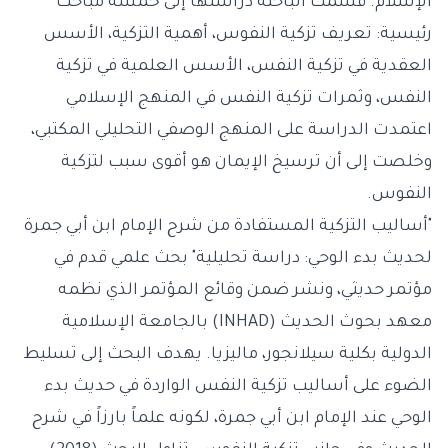
الإسلام. قسمت الباحثة دراستها إلى خمسة مباحث
رئيسية: تعريف تزكية النفوس، أهمية التزكية، الأسس
العقدية في تزكية النفس، الأسس العلمية في تزكية
النفس، وثمرات تزكية النفس في المنهج الإسلامي
اعتمدت الدراسة على المنهج الوصفي التحليلي المكتبي،
وخلصت إلى أن ترسيخ الإيمان هو أقوى سبب لتزكية
النفوس.
"أساليب التزكية المستفادة من شرح الإمام ابن أبي جمرة
لحديث بدء الوحي: دراسة تحليلية" بحث علمي قدم في
مؤتمر حديثي، ونشر ضمن وقائع المؤتمر الذي نظمه
معهد بحوث الحديث (INHAD) بالجامعة الإسلامية
الدولية بكلية سيلانجور، ماليزيا. يهدف البحث إلى تسليط
الضوء على أساليب تزكية النفس الواردة في حديث بدء
الوحي عند الإمام ابن أبي جمرة، لكونه علماً بارزاً في شرح