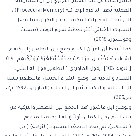
تشير أبحاث في علم النفس التربوي إلى أن الممارسة
العملية تُحفز الذاكرة الإجرائية (Procedural Memory) ،
التي تُخزن المهارات المكتسبة عبر التكرار، مما يجعل
السلوك الأخلاقي أكثر تلقائية بمرور الوقت (سميث
وجونسون، 2018).
كما يُلاحظ أن القرآن الكريم جمع بين التطهير والتزكية في
آية واحدة: ﴿خُذْ مِنْ أَمْوَالِهِمْ صَدَقَةً تُطَهِّرُهُمْ وَتُزَكِّيهِم بِهَا﴾
[التوبة: 103]. يقول الماوردي: "التطهير هو إزالة الشيء
السيئ، والتزكية هي وضع الشيء الحسن، فالتطهير يشير
إلى التخلية، والتزكية تشير إلى التحلية (الماوردي، 1992، ج2،
ص385).
ويوضح ابن عاشور: "هذا الجمع بين التطهير والتزكية من
باب الترقي في الكمال : أولاً إزالة الوصف المذموم
(التطهير)، ثم إيجاد الوصف المحمود (التزكية) (ابن