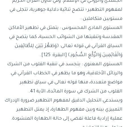
الجسدي والروحي في الإسلام. وفي تناول القرآن الكريم
لمفهوم التطهير ؛ تتضح ثنائية دلالية جوهرية، تتجلى في
مستويين متكاملين :
المستوى المادي المحسوس : يتمثل في تطهير الأماكن
المقدسة وتنقيتها من الشوائب الحسية، كما يتضح في
السياق القرآني في قوله تعالى: ﴿وَطَهِّرْ بَيْتِيَ لِلطَّائِفِينَ
وَالْقَائِمِينَ وَالرُّكَّعِ السُّجُودِ﴾ [البقرة: 125].
المستوى المعنوي : يتجسد في تنقية القلوب من الشرك
والرذائل الأخلاقية، وهو ما يظهر في الخطاب القرآني في
مواضع متعددة، منها قوله تعالى في سياق تطهير
القلوب من الشرك في سورة المائدة، الآية 41.
ويستدعي التحليل الدقيق لمفهوم التطهير ضرورة الإدراك
التمييزي بينه وبين مفهوم الطهارة، إذ يمثل التطهير
عملية إرادية فاعلة تفضي إلى حالة الطهارة المنشودة.