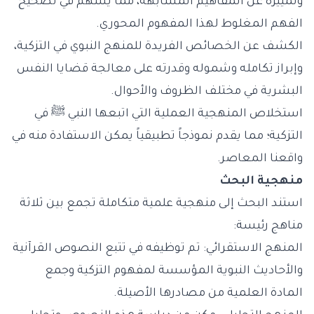
وتمييزه عن المفاهيم المشابهة، مما يسهم في تصحيح
الفهم المغلوط لهذا المفهوم المحوري.
الكشف عن الخصائص الفريدة للمنهج النبوي في التزكية،
وإبراز تكامله وشموله وقدرته على معالجة قضايا النفس
البشرية في مختلف الظروف والأحوال.
استخلاص المنهجية العملية التي اتبعها النبي ﷺ في
التزكية؛ مما يقدم نموذجاً تطبيقياً يمكن الاستفادة منه في
واقعنا المعاصر.
منهجية البحث
استند البحث إلى منهجية علمية متكاملة تجمع بين ثلاثة
مناهج رئيسة:
المنهج الاستقرائي: تم توظيفه في تتبع النصوص القرآنية
والأحاديث النبوية المؤسسة لمفهوم التزكية وجمع
المادة العلمية من مصادرها الأصيلة.