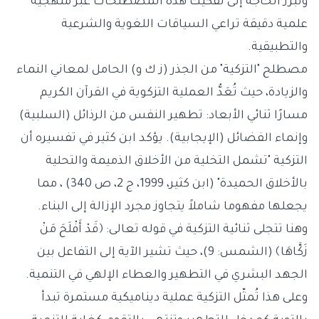
وتبرز الحاجة إلى تفكيك هذه المصطلحات عبر منهجية
علمية دقيقة تراعي السياقات اللغوية والشرعية
والتطبيقية.
مصطلح "التزكية" من الجذر (ز ك و) الحامل لمعاني النماء
والزيادة، حيث تُعَدُّ العملية التزكوية في القرآن الكريم
مسارًا ثنائي الأبعاد: تطهير النفس من الرذائل (السلبية)
وإنماء الفضائل (الإيجابية). يؤكد ابن كثير في تفسيره أن
التزكية "تشمل التخلية من الأخلاق الذميمة والتحلية
بالأخلاق الحميدة" (ابن كثير، 1999، ج 2، ص 340) ، مما
يجعلها مفهوما شاملاً يتجاوز مجرد الإزالة إلى البناء.
وهنا تتجلى ثنائية التزكية في قوله تعالى: ﴿قَدْ أَفْلَحَ مَنْ
زَكَّاهَا﴾ (الشمس: 9)، حيث تشير الآية إلى التفاعل بين
الجهد البشري في التطهير والعطاء الإلهي في التنمية.
وعلى هذا تُمثّل التزكية عملية ديناميكية مستمرة تبدأ