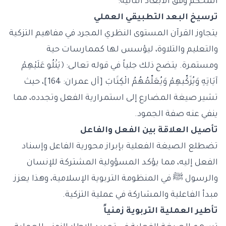
المحكم وفق الأبعاد التالية:
ترسيخ البعد التطبيقي العملي
يتجاوز القرآن المستوى النظري المجرد في مفاهيم التزكية
والتعليم والتلاوة، ليؤسس لها كممارسات حية
ومستمرة. يتضح ذلك جلياً في قوله تعالى: ﴿يَتْلُو عَلَيْهِمْ
آيَاتِهِ وَيُزَكِّيهِمْ وَيُعَلِّمُهُمُ الْكِتَابَ [آل عمران: 164]، حيث
تشير صيغة المضارع إلى استمرارية الفعل وتجدده، مما
ينفي عنه صفة الجمود.
تأصيل العلاقة بين الفعل والفاعل
تضطلع الصيغة الفعلية بإبراز محورية الفاعل وإسناد
الفعل إليه، مما يؤكد المسؤولية المشتركة للإنسان
والرسول ﷺ في المنظومة التربوية الإسلامية، وهذا يعزز
مبدأ الفاعلية والمشاركة في عملية التزكية.
تأطير العملية التربوية زمنياً