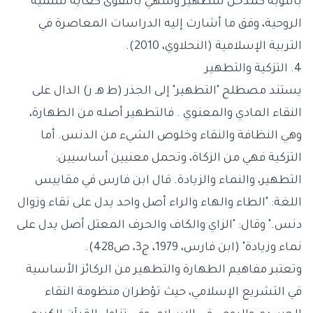
بالتوبة كمدخل للتطهير وتنتهي بالتقوى كغاية للتنمية
الروحية، وفق ما أشارت إليه الدراسات المعاصرة في
التربية الإسلامية (النحلاوي، 2010).
4. التزكية والتطهير
يستند مصطلح "التطهير" إلى الجذر (ط هـ ر) الدال على
النقاء المادي والمعنوي . فالتطهير أصله من الطهارة،
وهي النظافة والنقاء وخلوص الشيء من الدنس. أما
التزكية فهي من الزكاة، وتحمل معنيين أساسيين:
التطهير، والنماء والزيادة. قال ابن فارس في مقاييس
اللغة: "الطاء والهاء والراء أصل واحد يدل على نقاء وزوال
دنس." وقال: "الزاي والكاف والحرف المعتل أصل يدل على
نماء وزيادة" (ابن فارس، 1979، ج3، ص428).
وتعتبر مفاهيم الطهارة والتطهير من الركائز الأساسية
في التشريع الإسلامي، حيث تؤطران منظومة النقاء