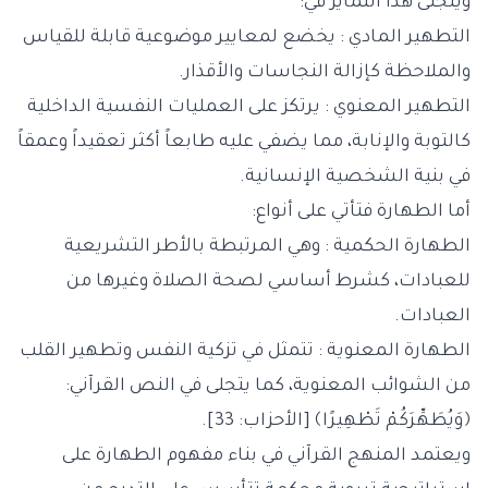
ويتجلى هذا التمايز في:
التطهير المادي : يخضع لمعايير موضوعية قابلة للقياس
والملاحظة كإزالة النجاسات والأقذار.
التطهير المعنوي : يرتكز على العمليات النفسية الداخلية
كالتوبة والإنابة، مما يضفي عليه طابعاً أكثر تعقيداً وعمقاً
في بنية الشخصية الإنسانية.
أما الطهارة فتأتي على أنواع:
الطهارة الحكمية : وهي المرتبطة بالأطر التشريعية
للعبادات، كشرط أساسي لصحة الصلاة وغيرها من
العبادات.
الطهارة المعنوية : تتمثل في تزكية النفس وتطهير القلب
من الشوائب المعنوية، كما يتجلى في النص القرآني:
﴿وَيُطَهِّرَكُمْ تَطْهِيرًا﴾ [الأحزاب: 33].
ويعتمد المنهج القرآني في بناء مفهوم الطهارة على