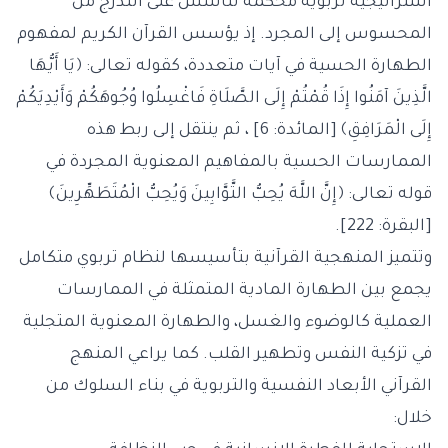
استراتيجية تربوية محكمة تتأسس على التدرج من
المحسوس إلى المجرد. إذ يؤسس القرآن الكريم لمفهوم
الطهارة الحسية في آيات متعددة، كقوله تعالى: ﴿يَا أَيُّهَا
الَّذِينَ آمَنُوا إِذَا قُمْتُمْ إِلَى الصَّلَاةِ فَاغْسِلُوا وُجُوهَكُمْ وَأَيْدِيَكُمْ
إِلَى الْمَرَافِقِ﴾ [المائدة: 6] ، ثم ينتقل إلى ربط هذه
الممارسات الحسية بالمفاهيم المعنوية المجردة في
قوله تعالى: ﴿إِنَّ اللَّهَ يُحِبُّ التَّوَّابِينَ وَيُحِبُّ الْمُتَطَهِّرِينَ﴾
[البقرة: 222].
وتتميز المنهجية القرآنية بتأسيسها لنظام تربوي متكامل
يجمع بين الطهارة المادية المتمثلة في الممارسات
العملية كالوضوء والغسل، والطهارة المعنوية المتجلية
في تزكية النفس وتطهير القلب. كما يراعي المنهج
القرآني الأبعاد النفسية والتربوية في بناء السلوك من
خلال: