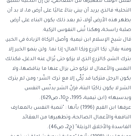
نفس الوقت تطهيرها من المعاصي، بل إنّ التخلية تسبق
التحلية؛ فالذي يريد أن يبني بناءً عاليًا على أرض ما، لا بد أن
يطهر هذه الأرض أولا، ثم بعد ذلك يكون البناء على أرض
صلبة راسخة، وهكذا تُبنى النفوس الزكية.
قال شيخ الإسلام ابن تيمية: وأصل الزكاة الزيادة في الخير،
ومنه يقال: زكا الزرع وزكا المال؛ إذا نما. ولن ينمو الخير إلا
بترك الشر، كالزرع الذي لا يزكو حتى يُزال عنه الدغل، فكذلك
النفس والأعمال لا تزكو حتى يزال عنها ما يناقضها، ولا
يكون الرجل متزكيا قد زُكِّي إلا مع ترك الشّر ؛ ومن لم يترك
الشر لا يكون زاكيًا البتة، فإنّ الشر يدنّس النفس
ويدسيها» (ابن تيمية، 1995، ج10، ص629).
عرفها ابن القيم (1996) بأنها : "تنمية النفس بالمعارف
النافعة والأعمال الصالحة، وتطهيرها من العقائد
الفاسدة والأخلاق الرذيلة" (ج2، ص46).