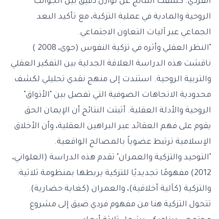
الفردي. كشفت النتائج عن توازن دقيق بين الجوانب
الروحية والمادية في عملية التزكية، مع تأكيد البعد
الجماعي عبر آليات التعاون الاجتماعي.
"النظر العقلي وأثره في تزكية النفوس (حوى، 2008 )
ناقشت هذه الدراسة العلاقة الجدلية بين التفكير العقلي
والتربية الروحية. استندت إلى منهج نقدي تحليلي لكشف
محدودية الاتجاهات الصوفية التي تفصل بين "الأذواق"
الروحية والأدلة العقلية. أثبتت النتائج أن الإيمان الحق
يقوم على فهم العقائد عبر البراهين العقلية، وأن الأخلاق
الإسلامية ترتبط عضوياً بالمصالح الواقعية.
"التوحيد والتزكية والعمران" تقدم هذه الدراسة (العلواني،
2012) مفهومًا تجديديًا للتزكية يربطها بمنظومة ثلاثية:
والتزكية (كآلية أخلاقية)، والعمران (كغاية حضارية).
تتحول التزكية هنا من مفهوم فردي ضيق إلى مشروع