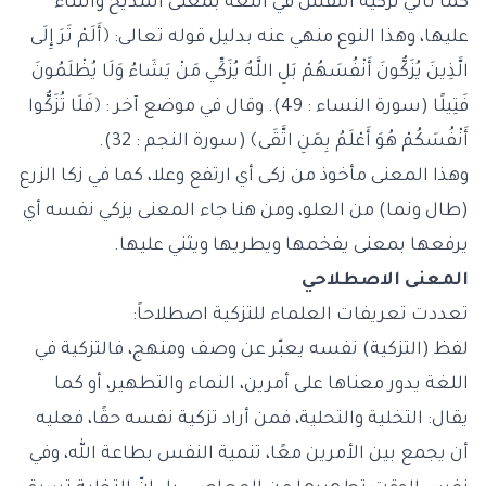
كما تأتي تزكية النفس في اللغة بمعنى المديح والثناء
عليها، وهذا النوع منهي عنه بدليل قوله تعالى: ﴿أَلَمْ تَرَ إِلَى
الَّذِينَ يُزَكُّونَ أَنْفُسَهُمْ بَلِ اللَّهُ يُزَكِّي مَنْ يَشَاءُ وَلَا يُظْلَمُونَ
فَتِيلًا (سورة النساء : 49). وقال في موضع آخر : ﴿فَلَا تُزَكُّوا
أَنْفُسَكُمْ هُوَ أَعْلَمُ بِمَنِ اتَّقَى﴾ (سورة النجم : 32).
وهذا المعنى مأخوذ من زكى أي ارتفع وعلا، كما في زكا الزرع
(طال ونما) من العلو، ومن هنا جاء المعنى يزكي نفسه أي
يرفعها بمعنى يفخمها ويطريها ويثني عليها.
المعنى الاصطلاحي
تعددت تعريفات العلماء للتزكية اصطلاحاً:
لفظ (التزكية) نفسه يعبّر عن وصف ومنهج، فالتزكية في
اللغة يدور معناها على أمرين، النماء والتطهير، أو كما
يقال: التخلية والتحلية، فمن أراد تزكية نفسه حقًا، فعليه
أن يجمع بين الأمرين معًا، تنمية النفس بطاعة الله، وفي