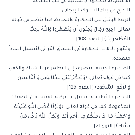
الاستجابة للفطرة الإنسانية في حب النظافة
التدرج في بناء السلوك الإيجابي
الربط الوثيق بين الطهارة والعبادة، كما يتضح في قوله
تعالى: ﴿فِيهِ رِجَالٌ يُحِبُّونَ أَن يَتَطَهَّرُوا وَاللَّهُ يُحِبُّ
الْمُطَّهِّرِينَ﴾ [التوبة: 108]
وتتنوع دلالات الطهارة في السياق القرآني لتشمل أبعاداً
متعددة:
الطهارة الدينية : تنصرف إلى التطهر من الشرك والكفر،
كما في قوله تعالى: ﴿وَطَهِّرْ بَيْتِيَ لِلطَّائِفِينَ وَالْقَائِمِينَ
وَالرُّكَّعِ السُّجُودِ﴾ [البقرة: 125]
الطهارة الأخلاقية : تتمثل في تزكية النفس من الصفات
المذمومة، كما في قوله تعالى: ﴿وَلَوْلَا فَضْلُ اللَّهِ عَلَيْكُمْ
وَرَحْمَتُهُ مَا زَكَى مِنْكُمْ مِنْ أَحَدٍ أَبَدًا وَلَكِنَّ اللَّهَ يُزَكِّي مَنْ
يَشَاءُ﴾ [النور: 21]