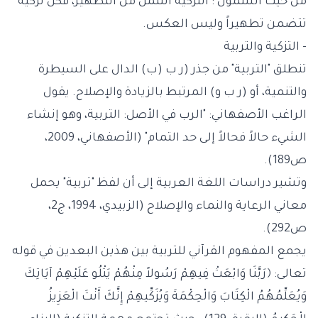
من حيث الشمول : التزكية أشمل من التطهير، فكل تزكية
تتضمن تطهيراً وليس العكس.
- التزكية والتربية
تنطلق "التربية" من جذر (ر ب (ب) الدال على السيطرة
والتنمية، أو (ر ب و) المرتبط بالزيادة والإصلاح. يقول
الراغب الأصفهاني: "الرب في الأصل: التربية، وهو إنشاء
الشيء حالاً فحالاً إلى حد التمام" (الأصفهاني، 2009،
ص189).
وتشير دراسات اللغة العربية إلى أن لفظ "تربية" يحمل
معاني الرعاية والنماء والإصلاح (الزبيدي، 1994، ج2،
ص292).
يجمع المفهوم القرآني للتربية بين هذين البعدين في قوله
تعالى: ﴿رَبَّنَا وَابْعَثْ فِيهِمْ رَسُولاً مِنْهُمْ يَتْلُو عَلَيْهِمْ آيَاتِكَ
وَيُعَلِّمُهُمُ الْكِتَابَ وَالْحِكْمَةَ وَيُزَكِّيهِمْ إِنَّكَ أَنْتَ الْعَزِيزُ