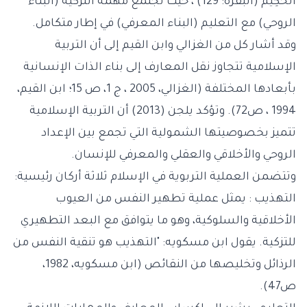
الْحَكِيمُ (البقرة: 129) ، حيث تجتمع مهمة التزكية (البناء
الروحي) مع التعليم (البناء المعرفي) في إطار متكامل.
وقد أشار كل من الغزالي وابن القيم إلى أن التربية
الإسلامية تتجاوز نقل المعارف إلى بناء الذات الإنسانية
بأبعادها المختلفة (الغزالي، 2005 ، ج 1، ص 15؛ ابن القيم،
1994 ، ص72). وتؤكد يلجن (2013) أن التربية الإسلامية
تتميز بخصوصيتها الشمولية التي تجمع بين الإعداد
الروحي والأخلاقي والعقلي والمعرفي للإنسان.
وتتضمن العملية التربوية في الإسلام ثلاثة أركان رئيسية:
التهذيب : يمثل عملية تطهير النفس من العيوب
الأخلاقية والسلوكية، وهو ما يتوافق مع البعد التطهيري
للتزكية. يقول ابن مسكويه: "التهذيب هو تنقية النفس من
الرذائل وتخليصها من النقائص (ابن مسكويه، 1982،
ص47).