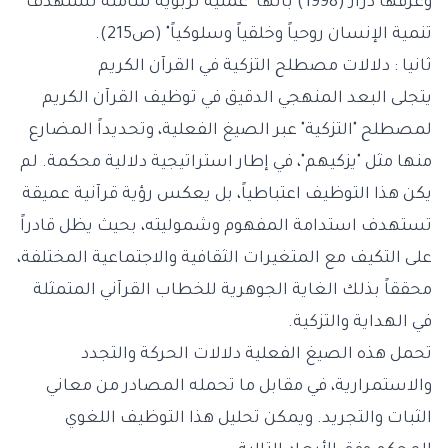
وعرفها دراز (1998) بأنها "عملية تربوية شاملة تستهدف
تنمية الإنسان روحياً وخلقياً وسلوكياً" (ص215).
ثانيا : دلالات مصطلح التزكية في القرآن الكريم
يتجلى البعد المنهجي الدقيق في توظيف القرآن الكريم
لمصطلح "التزكية" عبر الصيغ الفعلية، وتحديداً المضارع
منها مثل "يزكيهم"، في إطار استراتيجية دلالية محكمة. لم
يكن هذا التوظيف اعتباطياً، بل يعكس رؤية قرآنية عميقة
تستهدف استدامة المفهوم وشموليته، بحيث يظل قادراً
على التكيف مع المتغيرات الثقافية والاجتماعية المختلفة،
محققاً بذلك الغاية الجوهرية للخطاب القرآني المتمثلة
في الهداية والتزكية.
تحمل هذه الصيغ الفعلية دلالات الحركة والتجدد
والاستمرارية، في مقابل ما تحمله المصادر من معاني
الثبات والتجريد. ويمكن تحليل هذا التوظيف اللغوي