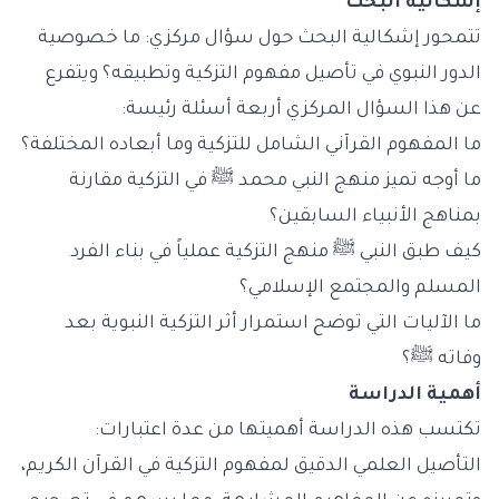
إشكالية البحث
تتمحور إشكالية البحث حول سؤال مركزي: ما خصوصية
الدور النبوي في تأصيل مفهوم التزكية وتطبيقه؟ ويتفرع
عن هذا السؤال المركزي أربعة أسئلة رئيسة:
ما المفهوم القرآني الشامل للتزكية وما أبعاده المختلفة؟
ما أوجه تميز منهج النبي محمد ﷺ في التزكية مقارنة
بمناهج الأنبياء السابقين؟
كيف طبق النبي ﷺ منهج التزكية عملياً في بناء الفرد
المسلم والمجتمع الإسلامي؟
ما الآليات التي توضح استمرار أثر التزكية النبوية بعد
وفاته ﷺ؟
أهمية الدراسة
تكتسب هذه الدراسة أهميتها من عدة اعتبارات:
التأصيل العلمي الدقيق لمفهوم التزكية في القرآن الكريم،