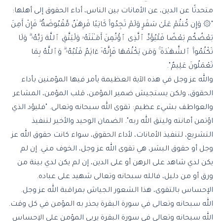
متحدثًا عن الدين، عن الأمانات بين الناس، أداء الحقوق إلى أهلها:
"۞ وَإِن كُنتُمْ عَلَىٰ سَفَرٍ وَلَمْ تَجِدُوا۟ كَاتِبًا فَرِهَـٰنٌ مَّقْبُوضَةٌ ۖ فَإِنْ أَمِنَ
بَعْضُكُم بَعْضًا فَلْيُؤَدِّ ٱلَّذِى ٱؤْتُمِنَ أَمَـٰنَتَهُۥ وَلْيَتَّقِ ٱللَّهَ رَبَّهُۥ ۗ وَلَا
تَكْتُمُوا۟ ٱلشَّهَـٰدَةَ ۚ وَمَن يَكْتُمْهَا فَإِنَّهُۥٓ ءَاثِمٌ قَلْبُهُۥ ۗ وَٱللَّهُ بِمَا
تَعْمَلُونَ عَلِيمٌ".
والله عز وجل في هذه الآية العظيمة يأمر فيها المؤمنين بأداء
الحقوق، ولكن يستجيش ضمير المؤمن، قلب المؤمن، المشاعر
والعواطف بشيء عظيم: تقوى الله سبحانه وتعالى. "فليؤد الذي
اؤتمن أمانته وليتق الله ربه". الضمان الوحيد والأخير لتنفيذ
التشريع، لتنفيذ الأمانات، لأداء الحقوق، سواء كانت حقوق الله عز
وجل أو حقوق البشر، هي تقوى الله عز وجل، الخوف مني. إن لم
يكن لدي شاهد على الرهن أو على الدين، إن لم يكن لدي بينة من
ورق أو من دليل، فالله سبحانه وتعالى شهيد على عباده.
الإحساس بالتقوى، هذا الشعور الجياش بمراقبة الله عز وجل.
الله سبحانه وتعالى في سورة البقرة يحذر به المؤمن في كل وقت.
الله سبحانه وتعالى في سورة البقرة يربي المؤمن على الإحساس