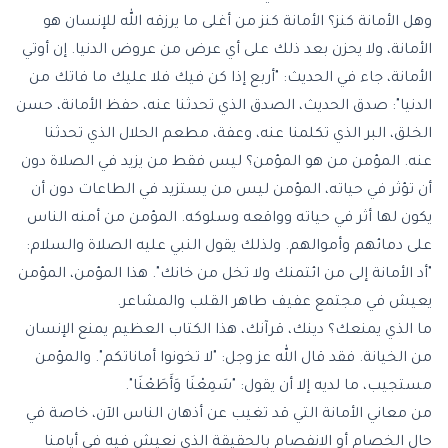
وهل الأمانة كنز؟ الأمانة كنز من أغلى ما يرزقه الله للإنسان هو
الأمانة، ولا يحزن بعد ذلك على أي عرض من عروض الدنيا. إن أوتي
الأمانة، جاء في الحديث: "أربع إذا كن فيك فلا عليك ما فاتك من
الدنيا": صدق الحديث، الصدق الذي تحدثنا عنه، حفظ الأمانة، حسن
الخلق، البر الذي تكلمنا عنه، وعفة، مطعم الحلال الذي تحدثنا
عنه. المؤمن من هو المؤمن؟ ليس فقط من يزيد في الصلاة دون
أن تؤثر في حياته، المؤمن ليس من يستزيد في الطاعات دون أن
يكون لها أثر في حياته وواقعه وسلوكه. المؤمن من أمنه الناس
على دمائهم وأموالهم. ولذلك يقول النبي عليه الصلاة والسلام:
"أد الأمانة إلى من ائتمنك ولا تخل من خانك". هذا المؤمن، المؤمن
يعيش في مجتمع عفيف طاهر القلب والمشاعر.
ما الذي يمنعك؟ دينك، قرآنك، هذا الكتاب العظيم يمنع الإنسان
من الخيانة. فقد قال الله عز وجل: "لا تخونوا أماناتكم". والمؤمن
مستجيب، ما لديه إلا أن يقول: "سَمِعْنَا وَأَطَعْنَا".
من معاني الأمانة التي قد تغيب عن أذهان الناس الآن، خاصة في
حال الخصام أو الانفصام بالحقيقة الذي نعيش فيه في أيامنا