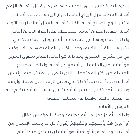
سورة البقرة والتي سبق الحديث عنها هي من قبيل الأمانة. الزواج
أمانة، الخطبة قبل الزواج أمانة، اختيار الزوجة الصالحة أمانة،
اختيار الزوج الصالح أمانة، الكلمة أمانة، العمل أمانة، تربية الأولاد
أمانة، حقوق الجيران أمانة، المحافظة على أسرار الآخرين أمانة.
ولذلك أينما توجهنا في تشريعات الله عز وجل، أينما بحثت في
تشريعات القرآن الكريم، وجدت نفس الأمانة يظهر في كل وقت،
في كل تشريع. التشريع بحد ذاته هو أمانة، القيام بحقوق الآخرين
هو أمانة، حتى الكلمة التي أسمع هي أمانة. ولذلك المجتمع
المسلم من أكثر المجتمعات الذي ينبغي أن يعيش فيه الإنسان
آمناً مطمئناً، مطمئناً كذلك في نفس الوقت على نفسه وأرضه
وماله. لا أحد يتكلم له بسر، لا أحد يفشي له سراً، لا أحد يتكلم عنه
في غيبته، وهكذا وهكذا في مختلف الحقوق.
المؤمن والأمانة
ولذلك الله عز وجل في آية عظيمة وصف المؤمنين فقال:
"وَٱلَّذِينَ هُمْ لِأَمَـٰنَـٰتِهِمْ وَعَهْدِهِمْ رَٰعُونَ". كل ما يحمله الإنسان من
أمر دينه ودنياه، قولاً أو فعلاً، هو أمانة لن يساءل عنها أمام