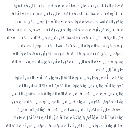
قضاء الدنيا، لن يساءل عنها أمام محاكم الدنيا التي قد تعرف
شيئاً ويغيب عنها أشياء، قد تقف على دليل ويغيب عنها أدلة،
ولكن الشاهد والمحكمة والحكم هو الله عز وجل الذي لا يغيب
عنه شيء في أرجاء مملكته، ولا حتى ذرة تحت صخرة إلا ويعلمها،
حتى الورقة التي تسقط يعلمها. كل شيء في كتاب. الكتاب قد لا
نراه ولكن سبحانه وتعالى يكشف هذا الكتاب يوم الحساب.
المؤمن الذي تربيه سورة البقرة، ويربيه القرآن بعظمته وآياته
وسوره على هذه المعاني، لا يمكن له أن يخون، لا تعرف الخيانة
طريقاً إلى قلبه.
ولذلك الله عز وجل في سورة الأنفال يقول: "يا أيها الذين آمنوا لا
تخونوا الله والرسول وتخونوا أماناتكم". لماذا؟ الإيمان بالله
والرسول جزء من الأمانة. مراعاة الأمانة والقيام بحقوق الناس
وأداء حقوق الآخرين، سواء كان من الأموال أو من الكلام أو من
الحفظ على أعراض الناس، هذا من الأمانة، "وأنتم تعلمون".
"وَٱعْلَمُوٓا۟ أَنَّمَآ أَمْوَٰلُكُمْ وَأَوْلَـٰدُكُمْ فِتْنَةٌ وَأَنَّ ٱللَّهَ عِندَهُۥٓ أَجْرٌ عَظِيمٌ"،
اختبار وابتلاء، ولكن لا يلغي أبداً مسؤولية المؤمن عن أداء الأمانة.