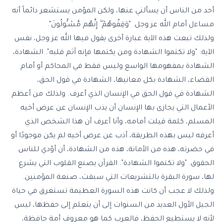
أحد من الناس أن يسألني عنها، ولكن المؤمن يستشعر دائماً أنه
مساءل أمام الله عز وجل. "وَقِفُوهُمْ ۖ إِنَّهُم مَّسْـُٔولُونَ".
ولذلك تبعت هذه الآية عبارة أخرى يقول فيها الله عز وجل، نفس
الآية: "ولا تكتموا الشهادة ومن يكتمها فإنه آثم قلبه". الشهادة،
الشهادة بمفهومها الواسع وليس فقط في المحاكم أو أمام
القضاء، الشهادة بكل معانيها، الشهادة في قول الحق،
الشهادة في قول الحق في الإنسان الذي أعرف. ولذلك من أعظم
الأعمال التي يجازى بها الإنسان أن يذب الإنسان عن عرض أخيه
المسلم، كلمة قيلت أمامه، وأنا أعرف أن هذا الشخص الذي
أعرفه ليس بهذه الطريقة، أذب عن عرض أخيه لم يكن موجودًا أو
في حضرته، هذه من الأمانة، هذه من الشهادة، أن أؤدي للناس
الحقوق. "ولا تكتموا الشهادة". القرآن يصنع القلوب التي يشرع
لها، سورة البقرة بالتشريعات التي سبقت، صنعة المؤمنين.
ولذلك لا عجب أن كانت هذه السورة العظيمة تستغرق في حياة
الجيل الأول العديد من السنوات إلى أن يتعلم إلى حفظها، ليس
لأنه لا يستطيع الحفظ، فالعرب كما هو معروف أمة حافظة،