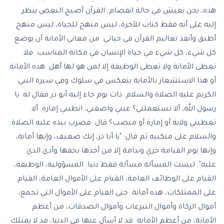
هذه، نحن نعيش في حالة انفصام. القرآن أصبح البعض ينظر
إليه على أنه فقط كتاب للآخرة، ليس منهج للحياة، ليس منهج
أطبق وأنفذ تعاليم القرآن في حياتي. من معاني الأمانة أن يوضع
كل شيء، كل شيء في حياة الإنسان في مكانه المناسب. فلا
تعطى الأمانة ولا تعطى الوظيفة إلا لمن هو لها أهل. هذه الأمانة
أو هذا الاستشعار بالأمانة ينعكس في سلوك وفي سيرة النبي
الكريم عليه الصلاة والسلام. ذات يوم جاء إليه أبو ذر فقال له: يا
رسول الله، ألا تستعملني؟ عيني واضفني، انطيني إمارة. ألا
تعطيني ولاية أو إمارة أو منصب؟ قال: فضرب بيده عليه الصلاة
والسلام على منكبيه ثم قال: "يا أبا ذر، إنك ضعيف، وإنها أمانة،
وإنها يوم القيامة خزي وندامة إلا من أخذها بحقها وأدى الذي
عليه". ليست المسألة مسألة فقط دنيا. المسؤولية، الوظيفة،
القيام على الوظائف العامة، القيام على الأموال العامة، القيام
على الممتلكات، هذه أمانة. حتى القيام على الأموال التي تجمع،
أموال الزكاة وأموال التبرعات وأموال الصدقات، من أعظم
الأمانة، من أعظم الأمانة. قد لا أسأل عنها في الدنيا، قد لا يمتلك