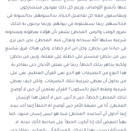
عنها بأبشع الأوصاف، ورغم كل ذلك يعودون فيتشاركون
ويتقاسمون معه كل تفاصيل الحياة، يجالسونهم، يجالسونه في
مجالسهم، ربما يستقبلونه في بيوتهم، وربما يرحبون به كذلك
بمرور الوقت والزمن. المخطئ يشعر بأن هؤلاء يعطونه ويمنحونه
شرعية سلبها الله سبحانه وتعالى منه. المخطئ، نحن حين نرى
في حياتنا من يخطئ، وكل ابن آدم خطاء، ولكن هناك فرق شاسع
بين من يخطئ فيتستر على خطئه على فعلته، وبين من يخطئ
ولكنه يجاهر بذلك الخطأ، ربما في بعض الأحيان حتى يتفاخر به.
هذا النوع من التصرفات هو الذي نعى القرآن العظيم، نعى على
من يحاول أن يعطي شرعية لتلك التصرفات. ولكن كيف يعطي
شرعية وفقط التزم بالسكوت؟ القرآن يعلمني أن حين لا أوضح
لذلك المخطئ الخطأ، حين لا أبين، حين لا أجعل هذا الإنسان
المخطئ، أنا في حقيقة الأمر حين أوضح له الخطأ إنما آخذ بيده،
إنما أحاول أن أساعده. المخطئ فينا هو ليس إنسان منبوذ، كما
يهيأ للبعض أنك إذا أنكرت الخطأ على صاحبه كأنك نبذته، لا،
المسألة ليست بهذا الشكل. المسألة أني بالعكس تمامًا حين