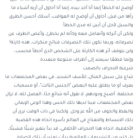
أوضح له الخطأ إنما أنا آخذ بيده، إنما أنا أحاول أن أريه أشياء ما
رآها من قبل، أحاول أن أوضح له العواقب، أسلك أحسن الطرق
والسبل لأجل أن أبين له مدى الخطأ.
ولكن أن أتركه وأتعامل معه وكأنه لم يخطئ، وأغض الطرف عن
تصرفاته، وربما تكون تلك التصرفات قبائح منكرات، هذه كارثة!
ولن يتوقف أثر هذه الكارثة على الشخص الذي أخطأ فحسب،
وإنما قطعًا سيمتد إلى أطراف متنوعة متعددة.
شرعنة الانحراف بالصمت
شاع على سبيل المثال، للأسف الشديد، في بعض المجتمعات ما
يعرف أو ما يطلق عليه البعض "الجنس الثالث"، أو مسميات
مختلفة. أصبح وجودهم، لا نقول أنه شائع جدًا، الفضل لله، لا تزال
بعض المجتمعات فينا لديها ذلك الحس وهذا الوعي الإيماني
واليقظ والخوف من الله عز وجل. ولكننا في ذات الوقت نرى أن
ذلك الانبساط والانفتاح في العالم بأسره اتجاه هذه القضية
الأخلاقية، اتجاه هذا الانحراف الأخلاقي، قد بدأ يتغير شيئًا فشيئًا،
بل كثير من التشريعات العالمية بدأت تعتبر أن تلك الصلاة