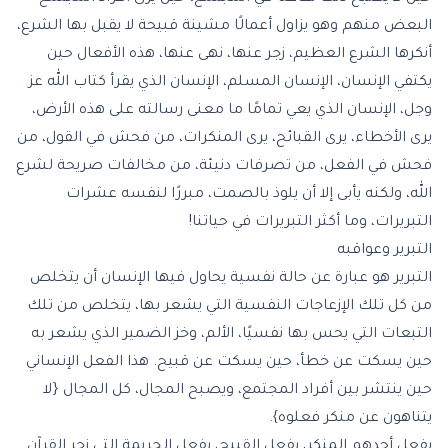
البعض منهم وهو يزاول أعمالًا مشينة قبيحة لا يقبل بها الشرع،
أنكرها الشرع العظيم، زجر عنها، نهى عنها، هذه الأفعال حين
يكتفي الإنسان، الإنسان المسلم، الإنسان الذي يقرأ كتاب الله عز
وجل، الإنسان الذي يعي تمامًا ما معنى رسالته على هذه الأرض،
يرى الأخطاء، يرى القبائح، يرى المنكرات، من فحش في القول، من
فحش في الفعل، من تصرفات دنيئة، من مخالفات صريحة لشرع
الله، ولكنه يأبى إلا أن يلوذ بالصمت، مبررًا لنفسه عشرات
التبريرات، وما أكثر التبريرات في حياتنا!
التبرير وعواقبه
التبرير هو عبارة عن حالة نفسية يحاول فيها الإنسان أن يتخلص
من كل تلك الإزعاجات النفسية التي يشعر بها، يتخلص من تلك
التبعات التي يحس بها نفسيًا، الألم، وخز الضمير الذي يشعر به
حين يسكت عن خطأ، حين يسكت عن قبيح. هذا الفعل الإنساني
حين ينتشر بين أفراد المجتمع، ويصبح المجال، كل المجال {لا
يتناهون عن منكر فعلوه}.
يفعل أحدهم المنكر، يفعل القبيح، يفعل الجريمة التي زجر القرآن