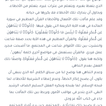
الذي يتعظ بغيره، ويتعلم من عثرات غيره، يتعلم من الأخطاء،
ويحاول أن يتدارك تلك الأخطاء فلا يكررها في حياته.
وقد علم مآلات تلك الأفعال والأخطاء القرآن العظيم في سورة
المائدة في هذه الآية الكريمة التي يقول فيها: {كَانُوا۟ لَا يَتَنَاهَوْنَ
عَن مُّنكَرٍ فَعَلُوهُ ۚ لَبِئْسَ مَا كَانُوا۟ يَفْعَلُونَ}. كَانُوا۟ لَا يَتَنَاهَوْنَ
عَن مُّنكَرٍ فَعَلُوهُ. والقرآن العظيم في هذه الآية يحدد صفة شاعت
وانتشرت بين تلك الأقوام، شاعت في المجتمع، ما أصبحت مجرد
عمل فردي. فالقرآن يستعمل في مواضع أخرى كلمة "ينهون"،
ولكنه هنا يقول: {كَانُوا۟ لَا يَتَنَاهَوْنَ عَن مُّنكَرٍ فَعَلُوهُ}، واصفًا ذلك
الفعل بعدم التناهي.
وعدم التناهي هنا يوضح لنا من سياق الكلام، أنه الذي ينبغي أن
يكون، أن يصبح إنكار الخطأ، وعدم إعطاء الشرعية للأخطاء، لما
قبحه الإسلام، لما يقبحه وينكره العقل السليم الصاف الرشيد
النقي، الذي يتدبر في عواقب الأمور، ويربط بين تلك المآلات بما
جاء في كتاب الله عز وجل.
حين لا يصبح ذلك تفاعلًا في المجتمع، حين يرى أفراد المجتمع