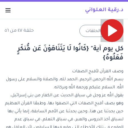
د.رقية العلواني
حلقة
٤٧
من
٥٦
→
جميع الحلقات
كل يوم آية" {كَانُوا لَا يَتَنَاهَوْنَ عَن مُّنكَرٍ
فَعَلُوهُ}
وصف القرآن لأقبح الصفات
بسم الله الرحمن الرحيم، الحمد لله، والصلاة والسلام على رسول
الله. السلام عليكم ورحمة الله وبركاته.
يقول الله عز وجل في سياق الحديث عن الكفار من بني إسرائيل،
وهو يصف أقبح الصفات التي اتصفوا بها، وطبعًا القرآن العظيم
حين يحدثنا عن هذا، وحين يحدثنا عن الأمم السابقة، إنما يأتي بها
لسياق أخذ الدروس والعبر، في سياق التعلم، في سياق عدم
الوقوع في تلك الأخطاء التي وقع فيها السابقون، لأن العاقل هو