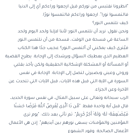
"انظرونا نقتبس من نوركم قيل ارجعوا وراءكم أي إلى الدنيا
فالتمسوا نورا". ارجعوا وراءكم فالتمسوا نورًا.
كيف نلتمس النور؟
ونحن نقول: نريد أن نلتمس النور؛ لأننا لازلنا ولحد اليوم ولحد
الساعة في فسحة من الوقت، فسحة من أن نلتمس النور.
فيُترى كيف يمكنني أن ألتمس النور؟ عجيب جدًا هذا الكتاب
العظيم الذي يعطيك السؤال ويرشدك إلى الإجابة. يطرح القضية
أو المسألة أو المشكلة الإشكالية الحقيقية ولكن يأخذ بقلبي
وروحي وعيني وبصيرتي لتصل إلى الإجابة. الإجابة في نفس
السورة في الآية التي قبل هذه الآيات، قبل الآيات التي تتحدث عن
الآخرة وعن الجزاء.
الرب سبحانه وتعالى على سبيل المثال، في نفس سورة الحديد،
قال قبل آية واحدة فقط: "مَّن ذَا ٱلَّذِى يُقْرِضُ ٱللَّهَ قَرْضًا حَسَنًا
فَيُضَـٰعِفَهُۥ لَهُۥ وَلَهُۥٓ أَجْرٌ كَرِيمٌ". ثم تأتي بعد ذلك: "يوم ترى
المؤمنين والمؤمنات يسعى نورهم بين أيديهم". إذن هي الأعمال.
الأعمال الصالحة: وقود الشموع