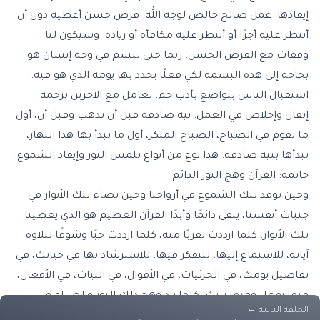
إيقادها. عمل صالح خالص لوجه الله. قرض حسن أعطيه دون أن
أنتظر عليه أجرًا أو أنتظر عليه مكافأة أو زيادة. وسيكون لنا
وقفات مع القرض الحسن. ربما حتى تبسم في وجه إنسان هو
بحاجة إلى هذه البسمة لكي فعلًا يجدد بها يومه الذي هو فيه.
استقبال الناس بتواضع بأدب جم. تعامل مع الآخرين برحمة.
إتقان وإخلاص في العمل. نية صادقة قبل أن تذهب وقبل أن، أول
ما تقوم في الصباح، الصباح المبكر، أول ما تبدأ بها هذا النهار،
تبدأها بنية صادقة. هذا نوع من أنواع تلمس النور وإيقاد الشموع.
خاتمة: القرآن وهج النور الدائم
وحين توقد تلك الشموع في أرواحنا وحين تضاء تلك الأنوار في
جنبات أنفسنا، يبقى دائمًا وأبدًا القرآن العظيم هو الذي يعطينا
تلك الأنوار. كلما ازددت تقربًا منه، كلما ازددت حبًا وشوقًا لتلاوة
آياته، للاستماع إليها، للتفكر فيها، للاسترشاد بها في حياتك، في
تفاصيل يومك، في الجزئيات، في الأقوال، في النيات، في الأفعال،
فيما نفعل وفيما نترك، كلما زاد وهج ذلك النور والضياء في
الحلقة التالية
←
قلوبنا وأرواحنا.