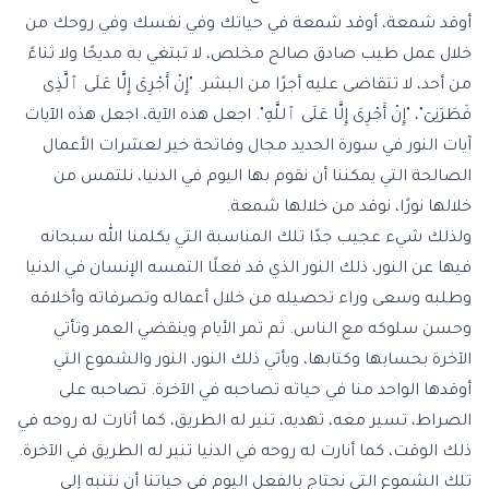
أوقد شمعة، أوقد شمعة في حياتك وفي نفسك وفي روحك من
خلال عمل طيب صادق صالح مخلص، لا تبتغي به مديحًا ولا ثناءً
من أحد، لا تتقاضى عليه أجرًا من البشر. "إِنْ أَجْرِىَ إِلَّا عَلَى ٱلَّذِى
فَطَرَنِىٓ"، "إِنْ أَجْرِىَ إِلَّا عَلَى ٱللَّهِ". اجعل هذه الآية، اجعل هذه الآيات
آيات النور في سورة الحديد مجال وفاتحة خير لعشرات الأعمال
الصالحة التي يمكننا أن نقوم بها اليوم في الدنيا، نلتمس من
خلالها نورًا، نوقد من خلالها شمعة.
ولذلك شيء عجيب جدًا تلك المناسبة التي يكلمنا الله سبحانه
فيها عن النور، ذلك النور الذي قد فعلًا التمسه الإنسان في الدنيا
وطلبه وسعى وراء تحصيله من خلال أعماله وتصرفاته وأخلاقه
وحسن سلوكه مع الناس. ثم تمر الأيام وينقضي العمر وتأتي
الآخرة بحسابها وكتابها، ويأتي ذلك النور، النور والشموع التي
أوقدها الواحد منا في حياته تصاحبه في الآخرة. تصاحبه على
الصراط، تسير معه، تهديه، تنير له الطريق، كما أنارت له روحه في
ذلك الوقت، كما أنارت له روحه في الدنيا تنير له الطريق في الآخرة.
تلك الشموع التي نحتاج بالفعل اليوم في حياتنا أن نتنبه إلى