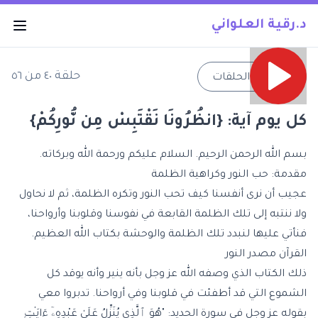
د.رقية العلواني
حلقة
٤٠
من
٥٦
→
جميع الحلقات
كل يوم آية: {انظُرُونَا نَقْتَبِسْ مِن نُّورِكُمْ}
بسم الله الرحمن الرحيم. السلام عليكم ورحمة الله وبركاته.
مقدمة: حب النور وكراهية الظلمة
عجيب أن نرى أنفسنا كيف تحب النور وتكره الظلمة، ثم لا نحاول
ولا ننتبه إلى تلك الظلمة القابعة في نفوسنا وقلوبنا وأرواحنا،
فنأتي عليها لنبدد تلك الظلمة والوحشة بكتاب الله العظيم.
القرآن مصدر النور
ذلك الكتاب الذي وصفه الله عز وجل بأنه ينير وأنه يوقد كل
الشموع التي قد أطفئت في قلوبنا وفي أرواحنا. تدبروا معي
بقوله عز وجل في سورة الحديد: "هُوَ ٱلَّذِى يُنَزِّلُ عَلَىٰ عَبْدِهِۦٓ ءَايَـٰتٍۭ