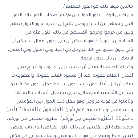
خالدين فيها ذلك هو الفوز العظيم".
في نفس الوقت يدور الحوار بين هؤلاء أصحاب النور، ذاك النور
الذي رافقهم من الدنيا ووصل بهم إلى الآخرة، يدور الحوار بينهم
وبين من حرموا وحرموا أنفسهم من ذلك النور، فئة من
المنافقين. النور أبدًا هو لا يمكن أن يأتي بدون أعمال، لا يمكن أن
يأتي بدون صدق مع الله عز وجل في النية وفي القول وفي العمل،
لا يمكن أن يأتي بدون عزيمة.
وكذلك الظلمة لا يمكن أن تتسرب إلى القلوب والأرواح بدون
أعمال. الظلم عقوبة، كما أن قسوة القلب عقوبة. والعقوبة لا
يمكن أن تنزل أبدًا بدون ذنب، بدون سابقة عمل، بدون غفلة، بدون
بعد عن الله سبحانه وتعالى، بدون تحصيل لأسباب جالبة لها.
وتأملوا في قوله عز وجل وهو ينقل ذلك الحوار بين المؤمنين
والمنافقين يوم القيامة: "يَوْمَ يَقُولُ ٱلْمُنَـٰفِقُونَ وَٱلْمُنَـٰفِقَـٰتُ لِلَّذِينَ
ءَامَنُوا۟ ٱنظُرُونَا نَقْتَبِسْ مِن نُّورِكُمْ". انظرونا نقتبس من نوركم،
مجرد نظرة لكي يقتبس من ذلك النور الفياض الذي بات يفيض
ليس فقط ويشع على هؤلاء المؤمنين وإنما يشع في كل مكان.