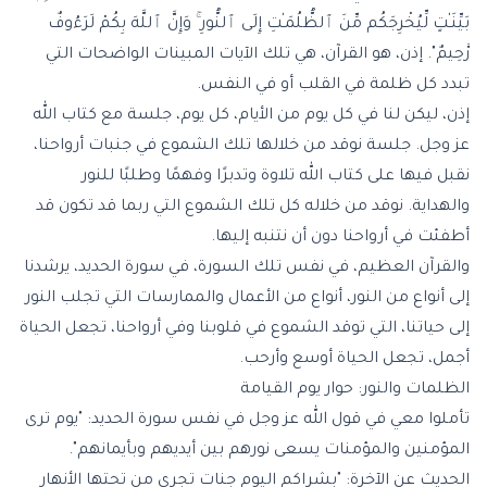
بَيِّنَـٰتٍ لِّيُخْرِجَكُم مِّنَ ٱلظُّلُمَـٰتِ إِلَى ٱلنُّورِ ۚ وَإِنَّ ٱللَّهَ بِكُمْ لَرَءُوفٌ
رَّحِيمٌ". إذن، هو القرآن، هي تلك الآيات المبينات الواضحات التي
تبدد كل ظلمة في القلب أو في النفس.
إذن، ليكن لنا في كل يوم من الأيام، كل يوم، جلسة مع كتاب الله
عز وجل. جلسة نوقد من خلالها تلك الشموع في جنبات أرواحنا،
نقبل فيها على كتاب الله تلاوة وتدبرًا وفهمًا وطلبًا للنور
والهداية. نوقد من خلاله كل تلك الشموع التي ربما قد تكون قد
أطفئت في أرواحنا دون أن نتنبه إليها.
والقرآن العظيم، في نفس تلك السورة، في سورة الحديد، يرشدنا
إلى أنواع من النور، أنواع من الأعمال والممارسات التي تجلب النور
إلى حياتنا، التي توقد الشموع في قلوبنا وفي أرواحنا، تجعل الحياة
أجمل، تجعل الحياة أوسع وأرحب.
الظلمات والنور: حوار يوم القيامة
تأملوا معي في قول الله عز وجل في نفس سورة الحديد: "يوم ترى
المؤمنين والمؤمنات يسعى نورهم بين أيديهم وبأيمانهم".
الحديث عن الآخرة: "بشراكم اليوم جنات تجري من تحتها الأنهار