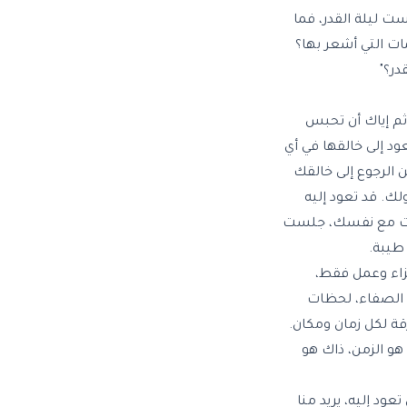
ست ليلة القدر، فما
ات التي أشعر بها؟
در؟"
ثم إياك أن تحبس
ود إلى خالقها في أي
ن الرجوع إلى خالقك
ك. قد تعود إليه
لست مع نفسك، جلست
 طيبة.
زاء وعمل فقط،
ات الصفاء، لحظات
قة لكل زمان ومكان.
 هو الزمن، ذاك هو
عود إليه، يريد منا