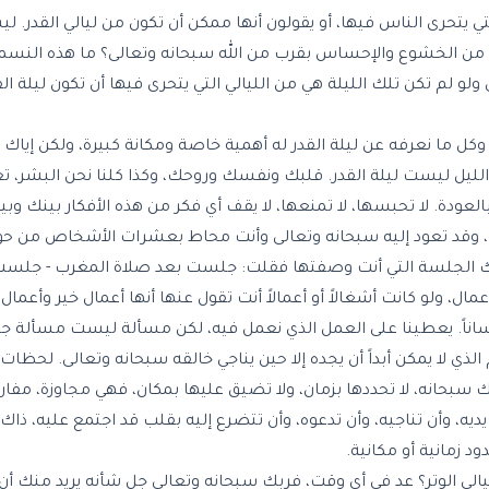
ي يتحرى الناس فيها، أو يقولون أنها ممكن أن تكون من ليالي القدر. لي
دة من الخشوع والإحساس بقرب من الله سبحانه وتعالى؟ ما هذه النسم
 لم تكن تلك الليلة هي من الليالي التي يتحرى فيها أن تكون ليلة الق
 ما نعرفه عن ليلة القدر له أهمية خاصة ومكانة كبيرة، ولكن إياك 
لليل ليست ليلة القدر. قلبك ونفسك وروحك، وكذا كلنا نحن البشر، تع
لعودة. لا تحبسها، لا تمنعها، لا يقف أي فكر من هذه الأفكار بينك وبي
، وقد تعود إليه سبحانه وتعالى وأنت محاط بعشرات الأشخاص من حول
لك الجلسة التي أنت وصفتها فقلت: جلست بعد صلاة المغرب - ج
 ولو كانت أشغالاً أو أعمالاً أنت تقول عنها أنها أعمال خير وأعمال
اناً. يعطينا على العمل الذي نعمل فيه، لكن مسألة ليست مسألة ج
 الذي لا يمكن أبداً أن يجده إلا حين يناجي خالقه سبحانه وتعالى. لحظ
سبحانه، لا تحددها بزمان، ولا تضيق عليها بمكان، فهي مجاوزة، مفار
ديه، وأن تناجيه، وأن تدعوه، وأن تتضرع إليه بقلب قد اجتمع عليه، ذاك
د زمانية أو مكانية.
ليالي الوتر؟ عد في أي وقت، فربك سبحانه وتعالى جل شأنه يريد منك أن ت