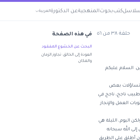
لاسل
كتب
بحوث
المنهجية
عن الدكتورة
العربية
حلقة
٣٨
من
٥٦
في هذه الصفحة
البحث عن الخشوع المفقود
العودة إلى الخالق: تجاوز الزمان
والمكان
عين. السلام عليكم
ي تساؤلات بعض
طبيب ناجح، ناجح في
ات العمل والإنجاز
ن اليوم، الليلة هي
لى الله سبحانه
 أن أطلق علي الطريق