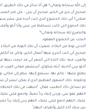
إلى الله سبحانه وتعالى؟ هل أنا سائر في ذلك الطريق، أ
صحيح أن يدي في الخير، صحيح أن نيتي - على قدر المستط
صلاتي؟ أين ذلك الخشوع الذي كنت أجده قبل عشر سنوات أ
تلك الدموع التي كانت تتساقط من عيني وأنا أتلو وأقلب
والتضرع لله سبحانه وتعالى؟"
البحث عن الخشوع المفقود
أخذتني نوبة من البكاء، شعرت أن تلك النوبة من الب
صحيح أني كنت أتحرى فيها أعمال الخير، ولكن ما أتكلم
والقرب منه. تلك اللذة التي أشعر أني قد حرمت بينها في 
أخلو بربي أناجيه، أبثه شكواي، أستشعر معاني القرب من
يطلع عليها - عالم بها، يستمع إليها، ينظر إلى مكاني، 
وحلاوته. ذلك الشعور العظيم الذي لا يمكن لبشر أن يتخ
ثم تساءل ذاك الطبيب فقال: "انتبهت في تلك اللحظات ال
اللهم عفو عني، وردني إليك رداً جميلاً، واجمع قلبي علي
عليك، اللهم اجمع قلبي عليك، اللهم ردني إليك رداً جم
بين يديك آناء الليل وأطراف النهار".