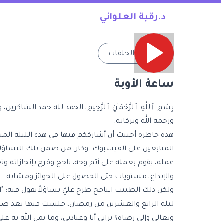
د.رقية العلواني
→
جميع الحلقات
ساعة الأوبة
بِسْمِ ٱللَّهِ ٱلرَّحْمَـٰنِ ٱلرَّحِيمِ، الحمد لله حمد ا
ورحمة الله وبركاته.
هذه خاطرة أحببت أن أشارككم فيها في هذه الليلة الم
المتابعين على الفيسبوك. وكان من ضمن تلك التساؤلا
عمله، يقوم بعمله على أتم وجه، ناجح وفرح بإنجازاته
والإبداع، مستويات حتى الحصول على الجوائز ومشابه.
ولكن ذلك الطبيب الناجح طرح عليّ تساؤلاً يقول فيه: 
ليلة الرابع والعشرين من رمضان، جلست فيها بعد صلاة
وتعالى وإلى رضاه؟ تراني أنا وعبادتي، وما يمن الله به