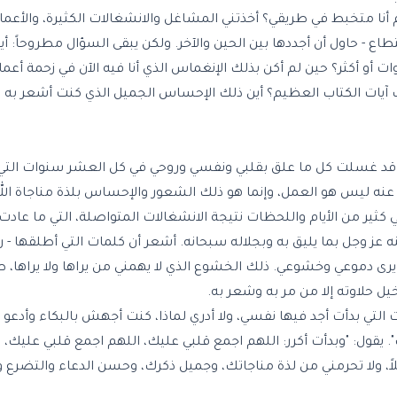
م أنا متخبط في طريقي؟ أخذتني المشاغل والانشغالات الكثيرة، والأعما
اع - حاول أن أجددها بين الحين والآخر. ولكن يبقى السؤال مطروحاً: 
و أكثر؟ حين لم أكن بذلك الإنغماس الذي أنا فيه الآن في زحمة أعمال
 آيات الكتاب العظيم؟ أين ذلك الإحساس الجميل الذي كنت أشعر به وأن
كاء قد غسلت كل ما علق بقلبي ونفسي وروحي في كل العشر سنوات ا
 عنه ليس هو العمل، وإنما هو ذلك الشعور والإحساس بلذة مناجاة الل
كثير من الأيام واللحظات نتيجة الانشغالات المتواصلة، التي ما عادت ت
ه عز وجل بما يليق به وبجلاله سبحانه. أشعر أن كلمات التي أطلقها - 
ويرى دموعي وخشوعي. ذلك الخشوع الذي لا يهمني من يراها ولا يراها، ط
يل حلاوته إلا من مر به وشعر به.
تي بدأت أجد فيها نفسي، ولا أدري لماذا، كنت أجهش بالبكاء وأدعو ال
ك". يقول: "وبدأت أكرر: اللهم اجمع قلبي عليك، اللهم اجمع قلبي عليك،
يلاً، ولا تحرمني من لذة مناجاتك، وجميل ذكرك، وحسن الدعاء والتضر