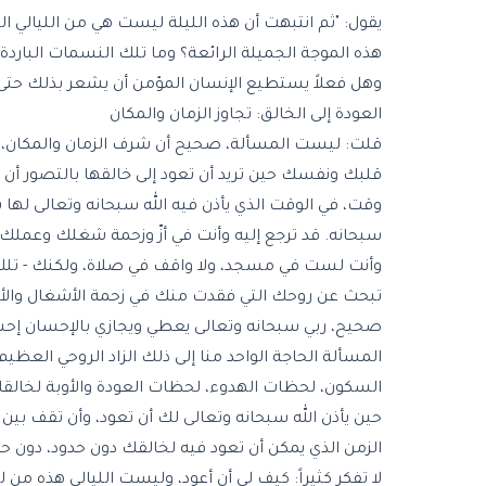
يقول: "ثم انتبهت أن هذه الليلة ليست هي من الليالي الت
هذه الموجة الجميلة الرائعة؟ وما تلك النسمات البار
وهل فعلاً يستطيع الإنسان المؤمن أن يشعر بذلك حتى ولو
العودة إلى الخالق: تجاوز الزمان والمكان
قلت: ليست المسألة، صحيح أن شرف الزمان والمكان، وكل
قلبك ونفسك حين تريد أن تعود إلى خالقها بالتصور أن ا
وقت، في الوقت الذي يأذن فيه الله سبحانه وتعالى لها با
سبحانه. قد ترجع إليه وأنت في أزّ وزحمة شغلك وعملك
وأنت لست في مسجد، ولا واقف في صلاة، ولكنك - ت
تبحث عن روحك التي فقدت منك في زحمة الأشغال والأعمال،
صحيح، ربي سبحانه وتعالى يعطي ويجازي بالإحسان إحس
المسألة الحاجة الواحد منا إلى ذلك الزاد الروحي العظيم
السكون، لحظات الهدوء، لحظات العودة والأوبة لخالقك 
حين يأذن الله سبحانه وتعالى لك أن تعود، وأن تقف بين ي
الزمن الذي يمكن أن تعود فيه لخالقك دون حدود، دون حدو
لا تفكر كثيراً: كيف لي أن أعود، وليست الليالي هذه من 