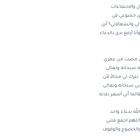
ل والاجتماعات.
أين خشوعي في
ي وانشغالاتي؟ أين
ا أرفع يدي بالدعاء
لتي مضت من عمري.
ه سبحانه وتعالى
ترك لي مجالاً لأن
ربي سبحانه وتعالى
الما أني أشعر بلذته
له بدعاء واحد:
 اللهم اجمع قلبي
ع والخضوع والوقوف