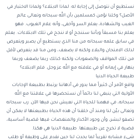
نستطيع أن نتوصل إلى إجابة له: لماذا الابتلاء؟ ولماذا الاختبار في
الأصل؟ وكلنا نؤمن كمسلمين بأن الله سبحانه وتعالى عالم
الغيب والشهادة، يعلم السر وأخفى، وأنه علام الغيوب. فهو
يعلم بنا مسبقاً وبأننا سننجح أو لا ننجح في تلك الابتلاءات. يعلم
في سابق علمه سبحانه من منا الذي يستطيع أن يصبر ويتعرض
لذلك الامتحان والبلاء ولكنه لا يضعف، ومن منا قد يتعرض لأقل
من تلك المواقف والصعوبات ولكنه كذلك ربما يضعف وربما
ينهار في إيمانه أو في علاقته مع الله عز وجل. فلم الابتلاء؟
طبيعة الحياة الدنيا
واقع الأمر أن كثيراً مما يدور في أذهاننا يرتبط بطبيعة الإجابات
الأولية التي ينبغي لنا دائماً أن نستحضرها في علاقتنا مع الله
سبحانه، في فهمنا للحياة التي نعيش نحن فيها الآن. رب سبحانه
وتعالى بيّن لنا ومنذ أن خلقنا أن هذه الحياة بطبيعتها لا يمكن أن
تصفو لبشر، وأن وجود الأكدار والمنغصات فيها قضية أساسية،
قضية لا تخرج عن طبيعتها. طبيعة الدنيا هي هكذا.
شيء مشابه تقريباً لما يحدث لنا حين نقدم على وظيفة أو طلب