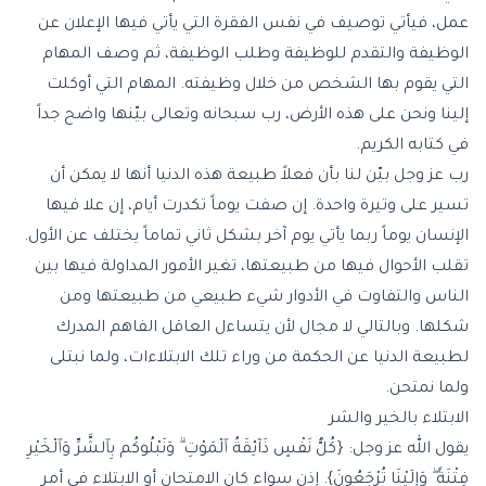
عمل، فيأتي توصيف في نفس الفقرة التي يأتي فيها الإعلان عن
الوظيفة والتقدم للوظيفة وطلب الوظيفة، ثم وصف المهام
التي يقوم بها الشخص من خلال وظيفته. المهام التي أوكلت
إلينا ونحن على هذه الأرض، رب سبحانه وتعالى بيّنها واضح جداً
في كتابه الكريم.
رب عز وجل بيّن لنا بأن فعلاً طبيعة هذه الدنيا أنها لا يمكن أن
تسير على وتيرة واحدة. إن صفت يوماً تكدرت أيام، إن علا فيها
الإنسان يوماً ربما يأتي يوم آخر بشكل ثاني تماماً يختلف عن الأول.
تقلب الأحوال فيها من طبيعتها، تغير الأمور المداولة فيها بين
الناس والتفاوت في الأدوار شيء طبيعي من طبيعتها ومن
شكلها. وبالتالي لا مجال لأن يتساءل العاقل الفاهم المدرك
لطبيعة الدنيا عن الحكمة من وراء تلك الابتلاءات، ولما نبتلى
ولما نمتحن.
الابتلاء بالخير والشر
يقول الله عز وجل: {كُلُّ نَفْسٍ ذَآئِقَةُ ٱلْمَوْتِ ۗ وَنَبْلُوكُم بِٱلشَّرِّ وَٱلْخَيْرِ
فِتْنَةً ۖ وَإِلَيْنَا تُرْجَعُونَ}. إذن سواء كان الامتحان أو الابتلاء في أمر