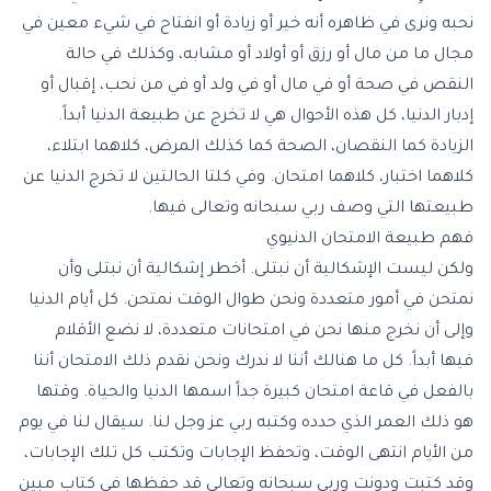
نحبه ونرى في ظاهره أنه خير أو زيادة أو انفتاح في شيء معين في
مجال ما من مال أو رزق أو أولاد أو مشابه، وكذلك في حالة
النقص في صحة أو في مال أو في ولد أو في من نحب، إقبال أو
إدبار الدنيا، كل هذه الأحوال هي لا تخرج عن طبيعة الدنيا أبداً.
الزيادة كما النقصان، الصحة كما كذلك المرض، كلاهما ابتلاء،
كلاهما اختبار، كلاهما امتحان. وفي كلتا الحالتين لا تخرج الدنيا عن
طبيعتها التي وصف ربي سبحانه وتعالى فيها.
فهم طبيعة الامتحان الدنيوي
ولكن ليست الإشكالية أن نبتلى. أخطر إشكالية أن نبتلى وأن
نمتحن في أمور متعددة ونحن طوال الوقت نمتحن. كل أيام الدنيا
وإلى أن نخرج منها نحن في امتحانات متعددة، لا نضع الأقلام
فيها أبداً. كل ما هنالك أننا لا ندرك ونحن نقدم ذلك الامتحان أننا
بالفعل في قاعة امتحان كبيرة جداً اسمها الدنيا والحياة. وقتها
هو ذلك العمر الذي حدده وكتبه ربي عز وجل لنا. سيقال لنا في يوم
من الأيام انتهى الوقت، وتحفظ الإجابات وتكتب كل تلك الإجابات،
وقد كتبت ودونت وربي سبحانه وتعالى قد حفظها في كتاب مبين