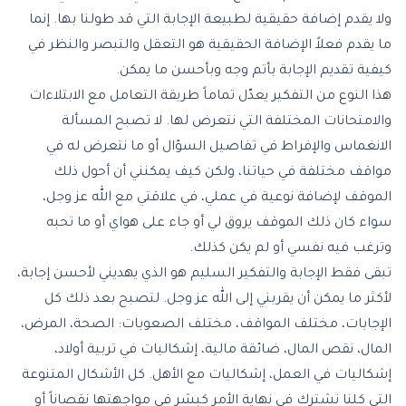
ولا يقدم إضافة حقيقية لطبيعة الإجابة التي قد طولنا بها. إنما
ما يقدم فعلاً الإضافة الحقيقية هو التعقل والتبصر والنظر في
كيفية تقديم الإجابة بأتم وجه وبأحسن ما يمكن.
هذا النوع من التفكير يعدّل تماماً طريقة التعامل مع الابتلاءات
والامتحانات المختلفة التي نتعرض لها. لا تصبح المسألة
الانغماس والإفراط في تفاصيل السؤال أو ما نتعرض له في
مواقف مختلفة في حياتنا، ولكن كيف يمكنني أن أحول ذلك
الموقف لإضافة نوعية في عملي، في علاقتي مع الله عز وجل،
سواء كان ذلك الموقف يروق لي أو جاء على هواي أو ما تحبه
وترغب فيه نفسي أو لم يكن كذلك.
تبقى فقط الإجابة والتفكير السليم هو الذي يهديني لأحسن إجابة،
لأكثر ما يمكن أن يقربني إلى الله عز وجل. لتصبح بعد ذلك كل
الإجابات، مختلف المواقف، مختلف الصعوبات: الصحة، المرض،
المال، نقص المال، ضائقة مالية، إشكاليات في تربية أولاد،
إشكاليات في العمل، إشكاليات مع الأهل. كل الأشكال المتنوعة
التي كلنا نشترك في نهاية الأمر كبشر في مواجهتها نقصاناً أو