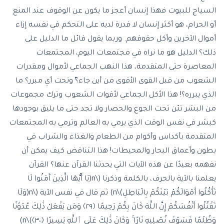
السياج للبيوت فهذا إنسان أعجز ما يكون عن الوقوف عند المنع
أو الحرام، هو أكثر إنسان لا قدرة لديه على التحكم في نفسه إزاء
أموال الآخرين وأكل حقوقهم. وربما يقول قائل ما الدليل على
ذلك؟ الدليل هو ما نراه في مجتمعات اليوم، المجتمعات
المعاصرة حتى المتقدمة، هذا النهب الجماعي لأموال ومقدرات
الشعوب من قبل القوى الأقوى من أين جاء؟ّ وتحت أي مبرر؟ ما
الذي يبرره؟! هذا الأكل الجماعي لأقوات الشعوب وترك مجموعات
من البشر تئن تحت الجوع والحصار ولا تجد حتى ما يليق بوجودها
كبشر في نفس الوقت الذي يرمي به العالم وترمي به المجتمعات
المتقدمة بأكداس وأكوام من الطعام والغذاء والشراب في
بطون وأعماق البحار والمحيطات! هذا التناقض كيف يمكن أن
نفهمه بعيدًا عن هذه الآيات التي يحدثنا القرآن عنها؟ القرآن
يعلمنا بالآية بالحرف، بالكلمة وذكرنا (\n(يَا أَيُّهَا الَّذِينَ آَمَنُوا لَا
تَأْكُلُوا أَمْوَالَكُمْ بَيْنَكُمْ بِالْبَاطِلِ)\n) ثم قال في نفس الآية (\n(وَلَا
تَقْتُلُوا أَنْفُسَكُمْ إِنَّ اللَّهَ كَانَ بِكُمْ رَحِيمًا ﴿٢٩﴾ وَمَن يَفْعَلْ ذَٰلِكَ عُدْوَٰنًا
وَظُلْمًا فَسَوْفَ نُصْلِيهِ نَارًا ۚ وَكَانَ ذَٰلِكَ عَلَى ٱللَّهِ يَسِيرًا ﴿٣٠﴾)\n)