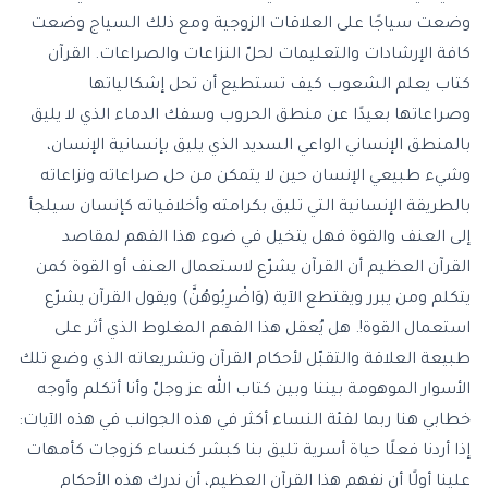
وضعت سياجًا على العلاقات الزوجية ومع ذلك السياج وضعت
كافة الإرشادات والتعليمات لحلّ النزاعات والصراعات. القرآن
كتاب يعلم الشعوب كيف تستطيع أن تحل إشكالياتها
وصراعاتها بعيدًا عن منطق الحروب وسفك الدماء الذي لا يليق
بالمنطق الإنساني الواعي السديد الذي يليق بإنسانية الإنسان،
وشيء طبيعي الإنسان حين لا يتمكن من حل صراعاته ونزاعاته
بالطريقة الإنسانية التي تليق بكرامته وأخلاقياته كإنسان سيلجأ
إلى العنف والقوة فهل يتخيل في ضوء هذا الفهم لمقاصد
القرآن العظيم أن القرآن يشرّع لاستعمال العنف أو القوة كمن
يتكلم ومن يبرر ويقتطع الآية (وَاضْرِبُوهُنَّ) ويقول القرآن يشرّع
استعمال القوة!. هل يُعقل هذا الفهم المغلوط الذي أثر على
طبيعة العلاقة والتقبّل لأحكام القرآن وتشريعاته الذي وضع تلك
الأسوار الموهومة بيننا وبين كتاب الله عز وجلّ وأنا أتكلم وأوجه
خطابي هنا ربما لفئة النساء أكثر في هذه الجوانب في هذه الآيات:
إذا أردنا فعلًا حياة أسرية تليق بنا كبشر كنساء كزوجات كأمهات
علينا أولًا أن نفهم هذا القرآن العظيم، أن ندرك هذه الأحكام