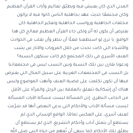
المدني الذي كان يعيش فيه ويطبّق تعاليم وآيات القرآن العظيم
وكان مجتمعًا حديث عهد بجاهلية الناس كانوا فيه لا يزالون
مخلفات الجاهلية ورواسب الجاهلية وتفكير الجاهلية كان
يفترض أن يكون له أثر ولكن جاء القرآن العظيم فعالج كل هذا
الواقع. يا ترى لو استطعنا فعلًا أن ننظر وأن نقلب في الحوادث
والأشياء التي كانت تحدث من خلال المرويات والآثار عن نِسَب
العنف الأسري في ذلك المجتمع كم كانت ستكون النسبة؟
ودعونا نقارن بين تلك النسبة وبين النسب ليس في مجتمعاتنا
بل النسب في المجتمعات الغربية على سبيل المثال التي يفترض
فيها أن تكون تكلمت على قضية العنف وأنهت الموضوع وليس
هناك أي إشكالية تتعلق بالعلاقة بين الرجل والمرأة على الأقل
من الجانب النظري. إذن المسألة ليست مسألة الآيات المسألة
ليست مسألة الآداب والأحكام التي يدعي البعض أنها قد شرّعت
لعنف أسري، على العكس تمامًا، الواقع الإنساني الذي لم
يستطع أن يتمثل آداب وأحكام التشريع، الذي لم يستطع أن
يطبّق تلك الأحكام كما ينبغي أن تُفهم من حياة النبي صلى الله