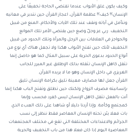
وكيف يكون غلق الأبواب عندما تقتضي الحاجة تخفيفًا على
الإنسان؟! كيف؟! عظمة القرآن، اعجاز القرآن حين نتدبر في معانيه
ونتأمل في آياته ونقف عند تلك الآيات والأحكام، المنع من قبيل
التخفيف. ربي عز وجلّ وضع حين يقتضي الأمر تلك الموانع
والحواجز في العلاقات بين الرجل والمرأة وتلك الحدود من قبيل
التخفيف لأنك حين تفتح الأبواب هكذا ولا تجعل هناك أي نوع من
أنواع الحدود بدعوى الحرية على سبيل المثال كما هو حاصل إنما
تثقل كاهل الإنسان تثقله بذلك الإطلاق غير المبرر للجانب
الغريزي في داخل الإنسان وهو ما لا يريده القرآن.
القرآن جعل لها مصارف معينة تليق بكرامة الإنسان تليق
بإنسانيته مصرف الزواج ولكنك حين تطلق وتفتح الباب هكذا إنما
أنت بالفعل تثقل كاهل الإنسان ليس كفرد فحسب وإنما
كمجتمع وكأمة. وإذا أردنا دليلا أو شاهدا على ذلك العبء الذي
بات فعلا يئن تحته الإنسان المعاصر فقط ننظر إلى نسب
الجرائم والاعتداءات المختلفة التي تقع في مختلف المجتمعات
المعاصرة اليوم إذا كان فعلا هذا من باب التخفيف والحرية