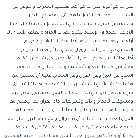
على ما هو أدوم، على ما هو أهم فقضية الإسراف والتوغل في
الحديث عن قضية النشوز والهجر في المضجع والضرب
وتخصيص عشرات المؤلفات في المكتبة الإسلامية لأجل فقط
الرد على تهمة أن الإسلام يشرّع لضرب المرأة والعنف الأسري، لا
أراها في حقيقة الأمر لا أراها أبدًا انعكاسًا لواقع صحي في
التعامل مع كتاب الله عز وجلّ. ينبغي لنا أن نعيد النظر في
أطروحاتنا التي نطرح ينبغي لنا أولًا وقبل كل شيء أن نتخلص
فعلًا من عقدة الشعور بأننا نُتهم وأننا علينا أن نقف موقف
الدفاع عن الدين وعن القرآن وعن الأحكام، علينا أن نتخلص من
هذه العقدة أولًا وإذا لم نتمكن من التخلص منها ذاتيا قبل أيّ
شيء سنبقى ندور في تلك الحلقات المفرغة سنبقى نقدم تبريرات
ومسوغات لأحكام وآداب وتشريعات جاء القرآن بها ليصلح بها
من شأننا ومن حياتنا وإذا أردنا فعلًا أن نرى تفسيرًا عمليًا لهذا
القرآن العظيم ما علينا إلا أن ننظر إلى واقع حياة النبي صلى الله
عليه وسلم كيف عاش؟ هل ضرب يومًا امرأة؟ هل ضرب يومًا
طفلًا أو خادمًا؟ هل شرّع لعنف أُسري فعلًا؟ كيف أصبح المجتمع