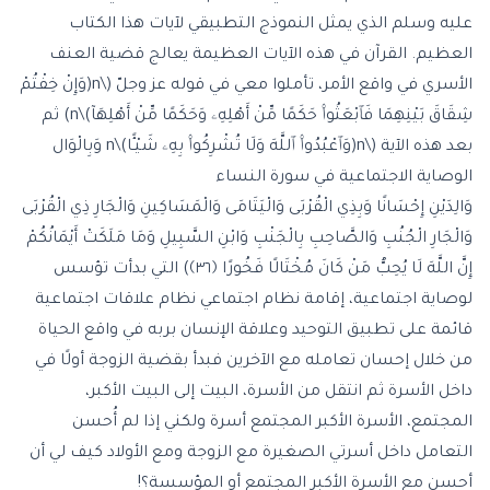
عليه وسلم الذي يمثل النموذج التطبيقي لآيات هذا الكتاب
العظيم. القرآن في هذه الآيات العظيمة يعالج قضية العنف
الأسري في واقع الأمر، تأملوا معي في قوله عز وجلّ (\n(وَإِنْ خِفْتُمْ
شِقَاقَ بَيْنِهِمَا فَٱبْعَثُوا۟ حَكَمًا مِّنْ أَهْلِهِۦ وَحَكَمًا مِّنْ أَهْلِهَآ)\n) ثم
بعد هذه الآية (\n(وَٱعْبُدُوا۟ ٱللَّهَ وَلَا تُشْرِكُوا۟ بِهِۦ شَيْـًٔا)\n وَبِالْوَال
الوصاية الاجتماعية في سورة النساء
وَالِدَيْنِ إِحْسَانًا وَبِذِي الْقُرْبَى وَالْيَتَامَى وَالْمَسَاكِينِ وَالْجَارِ ذِي الْقُرْبَى
وَالْجَارِ الْجُنُبِ وَالصَّاحِبِ بِالْجَنْبِ وَابْنِ السَّبِيلِ وَمَا مَلَكَتْ أَيْمَانُكُمْ
إِنَّ اللَّهَ لَا يُحِبُّ مَنْ كَانَ مُخْتَالًا فَخُورًا ﴿٣٦﴾) التي بدأت تؤسس
لوصاية اجتماعية، إقامة نظام اجتماعي نظام علاقات اجتماعية
قائمة على تطبيق التوحيد وعلاقة الإنسان بربه في واقع الحياة
من خلال إحسان تعامله مع الآخرين فبدأ بقضية الزوجة أولًا في
داخل الأسرة ثم انتقل من الأسرة، البيت إلى البيت الأكبر،
المجتمع، الأسرة الأكبر المجتمع أسرة ولكني إذا لم أُحسن
التعامل داخل أسرتي الصغيرة مع الزوجة ومع الأولاد كيف لي أن
أحسن مع الأسرة الأكبر المجتمع أو المؤسسة؟!