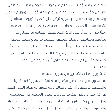
تتكلم عن مسؤوليات، تتكلم عن مؤسسة وكل مؤسسة ونحن
الآن في مؤسساتنا لدينا نوع من أنواع المسؤوليات وتوزيع الأدوار
والمهام ولا أحد من البشر يعترض على قضية توزيع المهام ولا
الأدوار ولكن العجب العجاب أن يعترض ذلك الإنسان الضعيف
رجلًا كان أو امرأة على الربّ الذي يعطي لعباده ما يصلح به
شأنهم وحياتهم! ولذلك للأسف الشديد ما شاع نتيجة للجهل،
نتيجة لقضية بعدنا عن الله، شاعت تلك الأشياء التي فعلا بدأت
تهدد طبيعة علاقتنا اليوم مع هذا الكتاب العظيم وهذا خطر
جسيم جدًا إن لم ننتبه إليه ونحاول أن نتداركه في الوقت
المناسب.
النشوز والعنف الأسري في سورة النساء
أما ما ورد من حديث عن قضايا متعلقة بالنشوز فكما ذكرنا
والحقيقة لا ينبغي أن يكون هناك وجه للمقارنة فلله المثل الأعلى
في كل شيء ولكن نذكرها من باب سوق الأمثلة. كل مؤسسة
وكل تشريع وكل قانون هناك أحكام وجزاءات والأحكام والجزاءات
والعقوبات والتعزيرات هي وسائل لأجل الحفاظ على ما هو أكبر،