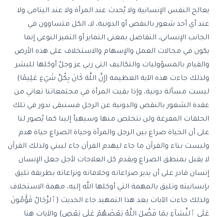
يعالج النفس الإنسانية ولا يُحدث عند المرأة ولا عند اليتامى ولا
عند أي أحد شعور بالنقص أو الدونية، لا، الكل متساوون في
الجانب الإنساني، التفاضل بمعنى التمايز أو التميز النوعي إنما
يكون في مجالات العمل والإسهام والاستخلاف على هذه الأرض
والقيام بالمسؤوليات والتكاليف التي ربي عز وجلّ أوكلها للبشر
ولذلك جاءت هذه الآية العظيمة (إِنَّ اللَّهَ كَانَ بِكُلِّ شَيْءٍ عَلِيمًا)
ليست مسألة دونية، وإذا بقيت المرأة في مجتمعاتنا تعاني من
عقدة الشعور بالنقص والدونية عن الرجل فسنبقى ندور في تلك
الحلقات المفرغة ولن نتخلص منها وسيهيأ إلينا كما يُصور لنا
على أن الحياة صراع بين الرجل والمرأة وحياة الصراع حياة هدم
وليست بناء والقرآن ما جاء ليهدم القرآن جاء ليبني ولذلك القرآن
لا يقبل بمنطق الصراع ويقدم كل العلاجات لأجل جعل الإنسان
إنسان قادر على أن يدير صراعاته وخلافاته ونزاعاته بطريقة تليق
بإنسانيته وتليق بالمهمة التي أوكلها الله إليه، مهمة الاستخلاف.
ولذلك جاءت الآيات بعد هذا التمهيد جاء الحديث (ٱلرِّجَالُ قَوَّٰمُونَ
عَلَى ٱلنِّسَآءِ بِمَا فَضَّلَ اللَّهُ بَعْضَهُمْ عَلَى بَعْضٍ) والآيات هنا