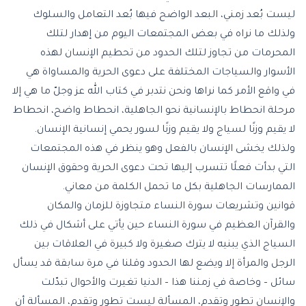
ليست بُعد زمني، البعد الواضح فيها بُعد التعامل والسلوك
ولذلك ما نراه في بعض المجتمعات اليوم من إهدار لتلك
المحرمات من تجاوز لتلك الحدود من تحطيم الإنسان لهذه
الأسوار والسياجات المختلفة على دعوى الحرية والمساواة هي
في واقع الأمر كما نراها ونحن نتدبر في كتاب الله عز وجلّ ما هي إلا
مرحلة انحطاط بالإنسانية نحو الجاهلية، انحطاط واضح، انحطاط
لا يقيم وزنًا لسياج ولا يقيم وزنًا لسور يحمي إنسانية الإنسان.
ولذلك يخشى الإنسان بالفعل وهو ينظر في هذه المجتمعات
التي بدأت فعلًا تتسرب إليها تحت دعوى الحرية وحقوق الإنسان
الممارسات الجاهلية بكل ما تحمل الكلمة من معاني.
قوانين وتشريعات سورة النساء متجاوزة للزمان والمكان
والقرآن العظيم في سورة النساء حين يأتي على أشكال في ذلك
السياج الذي يبنيه لا يترك صغيرة ولا كبيرة في العلاقات بين
الرجل والمرأة إلا ويضع لها الحدود وقلنا في مرة سابقة قد يسأل
سائل – وخاصة في زمننا هذا – الدنيا تغيرت والأحوال تبدّلت
والإنسان تطور وتقدم، المسألة ليست تطور وتقدم، المسألة أن