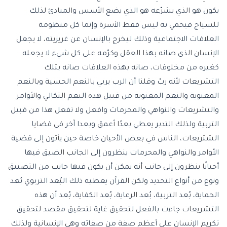
يكون هو الذي يشرّعه هو الذي يضع الأسس والمبادئ لذلك
للسياج فيحمي به ليس فقط الأسرة وإنما كل منظومة
العلاقات الاجتماعية وذلك ليخرج بالإنسان عن غريزيته، لا يجعل
الإنسان الذي صانه بهذا العقل وكرّمه على كل شيء لا يجعله
كغيره من مخلوقات، صانه بهذه العلاقات صانه بتلك
التشريعات لأنه ربّ وقلنا أن الرب يربي بالنعم الحسية وبالنعم
المعنوية والنعم المعنوية من قبيل هذه النعم التكالي والأوامر
والتشريعات والنواهي والمحرمات وافعل ولا تفعل هذا من قبيل
التربية ولذلك التدبر يعطي بعدًا أعمق وبعدا آخر في قضايا
الشتريعات، الناس في بعض الأحيان خاصة حين يأتون إلى قضية
الأوامر والنواهي والمحرمات ينظرون إلى الجانب الضيق فيها
أحيانًا ينظرون إلى جانب أنه يمكن أن يكون فيها جانب من التضييق
ونوع من أنواع التحديد ولكن القرآن يعطيه ذلك البُعد التربوي بُعد
الحماية، بُعد التربية، بُعد الرعاية، بُعد الكفاية، بُعد أن هذه
التشريعات جاءت بالفعل لتحقيق غاية لتحقيق مقصد لتحقيق
تكريم الإنسان على أعظم صفة من صفاته وهي الإنسانية ولذلك