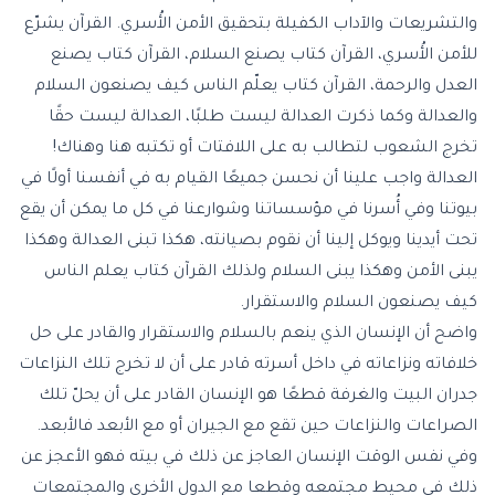
والتشريعات والآداب الكفيلة بتحقيق الأمن الأُسري. القرآن يشرّع
للأمن الأُسري، القرآن كتاب يصنع السلام، القرآن كتاب يصنع
العدل والرحمة، القرآن كتاب يعلّم الناس كيف يصنعون السلام
والعدالة وكما ذكرت العدالة ليست طلبًا، العدالة ليست حقًا
تخرج الشعوب لتطالب به على اللافتات أو تكتبه هنا وهناك!
العدالة واجب علينا أن نحسن جميعًا القيام به في أنفسنا أولًا في
بيوتنا وفي أُسرنا في مؤسساتنا وشوارعنا في كل ما يمكن أن يقع
تحت أيدينا ويوكل إلينا أن نقوم بصيانته، هكذا تبنى العدالة وهكذا
يبنى الأمن وهكذا يبنى السلام ولذلك القرآن كتاب يعلم الناس
كيف يصنعون السلام والاستقرار.
واضح أن الإنسان الذي ينعم بالسلام والاستقرار والقادر على حل
خلافاته ونزاعاته في داخل أسرته قادر على أن لا تخرج تلك النزاعات
جدران البيت والغرفة قطعًا هو الإنسان القادر على أن يحلّ تلك
الصراعات والنزاعات حين تقع مع الجيران أو مع الأبعد فالأبعد.
وفي نفس الوقت الإنسان العاجز عن ذلك في بيته فهو الأعجز عن
ذلك في محيط مجتمعه وقطعا مع الدول الأخرى والمجتمعات