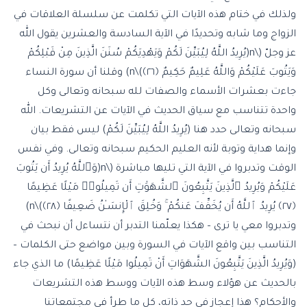
ولذلك في ختام هذه الآيات التي تكلمت عن سلسلة العلاقات في
الزواج وما شابه وتحديدًا في الآية السادسة والعشرين يقول الله
عز وجلّ (\n(يُرِيدُ اللَّهُ لِيُبَيِّنَ لَكُمْ وَيَهْدِيَكُمْ سُنَنَ الَّذِينَ مِنْ قَبْلِكُمْ
وَيَتُوبَ عَلَيْكُمْ وَاللَّهُ عَلِيمٌ حَكِيمٌ ﴿٢٦﴾)\n) وقلنا أن سورة النساء
جاءت بعشرات الأسماء والصفات لله سبحانه وتعالى وكل
واحدة تتناسب مع سياق الحديث في الآيات عن التشريعات. الله
سبحانه وتعالى حدد هنا (يُرِيدُ اللَّهُ لِيُبَيِّنَ لَكُمْ) ليس فقط بيان
وإنما هداية وتوبة لأنه العليم الحكيم سبحانه وتعالى. وفي نفس
الوقت وتدبروا في الآية التي تليها مباشرة (\n(وَٱللَّهُ يُرِيدُ أَن يَتُوبَ
عَلَيْكُمْ وَيُرِيدُ ٱلَّذِينَ يَتَّبِعُونَ ٱلشَّهَوَٰتِ أَن تَمِيلُوا۟ مَيْلًا عَظِيمًا
﴿٢٧﴾ يُرِيدُ ٱللَّهُ أَن يُخَفِّفَ عَنكُمْ ۚ وَخُلِقَ ٱلْإِنسَـٰنُ ضَعِيفًا ﴿٢٨﴾)\n)
وتدبروا معي يا ترى – هكذا يعلّمنا التدبر أن نتساءل أن نبحث في
التناسب بين واقع الآيات في السورة وبين مواضع حتى الكلمات –
(وَيُرِيدُ الَّذِينَ يَتَّبِعُونَ الشَّهَوَاتِ أَنْ تَمِيلُوا مَيْلًا عَظِيمًا) ما الذي جاء
بالحديث عن هؤلاء وسط هذه الآيات ووسط هذه التشريعات
والأحكام؟ هذا إعجاز في حد ذاته، كل ما طرأ في مجتمعاتنا