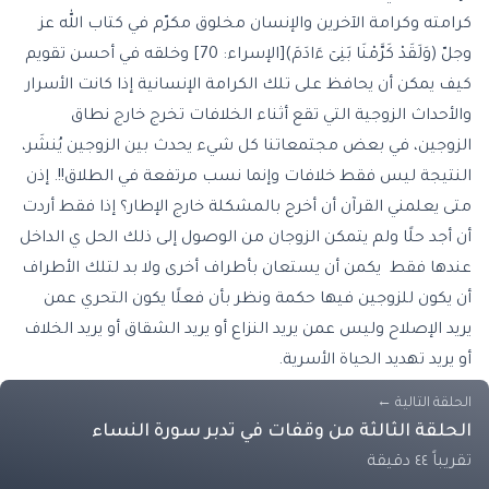
كرامته وكرامة الآخرين والإنسان مخلوق مكرّم في كتاب الله عز
وجلّ (وَلَقَدْ كَرَّمْنَا بَنِىٓ ءَادَمَ)[الإسراء: 70] وخلقه في أحسن تقويم
كيف يمكن أن يحافظ على تلك الكرامة الإنسانية إذا كانت الأسرار
والأحداث الزوجية التي تقع أثناء الخلافات تخرج خارج نطاق
الزوجين، في بعض مجتمعاتنا كل شيء يحدث بين الزوجين يُنشَر،
النتيجة ليس فقط خلافات وإنما نسب مرتفعة في الطلاق!!. إذن
متى يعلمني القرآن أن أخرج بالمشكلة خارج الإطار؟ إذا فقط أردت
أن أجد حلًا ولم يتمكن الزوجان من الوصول إلى ذلك الحل ي الداخل
عندها فقط يكمن أن يستعان بأطراف أخرى ولا بد لتلك الأطراف
أن يكون للزوجين فيها حكمة ونظر بأن فعلًا يكون التحري عمن
يريد الإصلاح وليس عمن يريد النزاع أو يريد الشقاق أو يريد الخلاف
أو يريد تهديد الحياة الأسرية.
هكذا سورة النساء تبني الاستقرار الأسري على أرض صلبة على
الحلقة التالية
←
أساس متين أساس واقعي يتعامل مع مشاكل الناس بواقعية.
الحلقة الثالثة من وقفات في تدبر سورة النساء
مفهوم العبادة في سورة النساء
تقريباً ٤٤ دقيقة
ثم جاءت مباشرة الآية التي تليها يقول فيها الله عز وجلّ