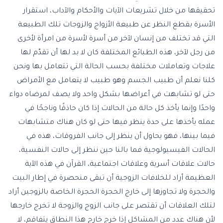
تحقيقها من خلال تشريعات الآيات والأحكام والآداب، استقرار
الأسرة بقطع النظر عن طبيعة الأزواج والزوجات تلك الطبيعة
التي قد تختلف من إنسان لآخر من أسرة لأسرة من امرأة لأخرى
من رجل لآخر، هذه الطبائع المختلفة كان لا بد لها أن تقدّم لها
علاجات وتعاملات مختلفة بحسب الحالة التي تتعامل بها ونحن
كلنا نعلم أن طبيب الجسم وهو طبيب لا يتعامل مع الأمراض
حتى لو تشابهت في أعراضها بشكل واحد ولا يصف لمرضاه دواء
واحدًا وإنما يأخذ كل حالة من الحالات إذا كان حاذقًا وناجحًا في
عمله يأخذها على حدة ينظر فيها حتى لو كان هناك متشابهات
فيما بينها، فهو يحاول أن ينظر إلى جانب الفروقات، هذه في
الحالات الفيسيولوجية فما بالنا حين ننظر إلى حالات النفسية،
حالات علاقات أسرية وعلاقات اجتماعية، القرآن في هذه الآية
العظيمة أراد للخلافات الزوجية أن تبقى منحصرة في إطار البيت
والحجرة ولا تجاوزها إلى خارج الحجرة الحجرة الخاصة بالزوجين أراد
لتلك العلاقات أن تقتصر على جانب الزوج والزوجة لا تخرج خارجها
لأن هناك عدد من المشاكل إذا خرج خارج هذا النطاق يتفاقم، لا