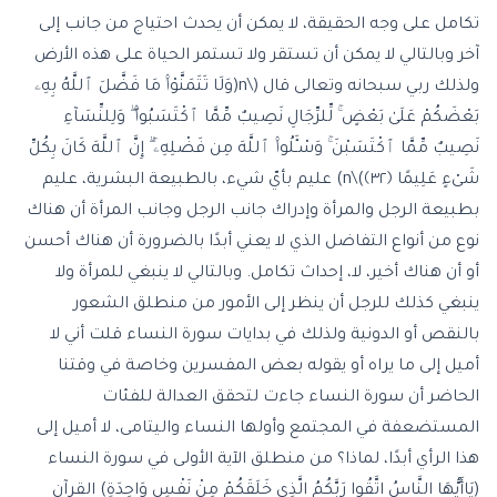
تكامل على وجه الحقيقة، لا يمكن أن يحدث احتياج من جانب إلى
آخر وبالتالي لا يمكن أن تستقر ولا تستمر الحياة على هذه الأرض
ولذلك ربي سبحانه وتعالى قال (\n(وَلَا تَتَمَنَّوْا۟ مَا فَضَّلَ ٱللَّهُ بِهِۦ
بَعْضَكُمْ عَلَىٰ بَعْضٍ ۚ لِّلرِّجَالِ نَصِيبٌ مِّمَّا ٱكْتَسَبُوا۟ ۖ وَلِلنِّسَآءِ
نَصِيبٌ مِّمَّا ٱكْتَسَبْنَ ۚ وَسْـَٔلُوا۟ ٱللَّهَ مِن فَضْلِهِۦٓ ۗ إِنَّ ٱللَّهَ كَانَ بِكُلِّ
شَىْءٍ عَلِيمًا ﴿٣٢﴾)\n) عليم بأيّ شيء، بالطبيعة البشرية، عليم
بطبيعة الرجل والمرأة وإدراك جانب الرجل وجانب المرأة أن هناك
نوع من أنواع التفاضل الذي لا يعني أبدًا بالضرورة أن هناك أحسن
أو أن هناك أخير، لا، إحداث تكامل. وبالتالي لا ينبغي للمرأة ولا
ينبغي كذلك للرجل أن ينظر إلى الأمور من منطلق الشعور
بالنقص أو الدونية ولذلك في بدايات سورة النساء قلت أني لا
أميل إلى ما يراه أو يقوله بعض المفسرين وخاصة في وقتنا
الحاضر أن سورة النساء جاءت لتحقق العدالة للفئات
المستضعفة في المجتمع وأولها النساء واليتامى، لا أميل إلى
هذا الرأي أبدًا، لماذا؟ من منطلق الآية الأولى في سورة النساء
(
يَاأَيُّهَا النَّاسُ اتَّقُوا رَبَّكُمُ
الَّذِي خَلَقَكُمْ مِنْ نَفْسٍ وَاحِدَةٍ) القرآن