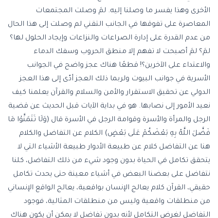
الأخرى وهذا يفسر ما وصلنا إليه. لمَ وصلت المجتمعات
المعاصرة على تفوقها في الجانب التقني لم وصلت إلى هذا الحال
من عدم القدرة على إدارة الصراعات والنزاعات وإيجاد الحلول لها؟
لمَ؟ لمَ أصبحت لا تفهم إلا منطق الحروب وسفك الدماء
والاعتداء على الآخرين؟! قطعًا هناك عجز واضح في الجوانب
الأسرية في جوانب البيوت ولربما ذلك العجز أدّى إلى هذا العجز
الدولي عن تحقيق الاستقرار والأمن والسلام والقرآن يعلمنا كيف
نعيد الأمور إلى نصابها. هو في بداية الآيات قبل الحديث عن قضية
الرجل والمرأة والأسرة وقوامة الرجل في الأسرة قال (وَلَا تَتَمَنَّوْا مَا
فَضَّلَ اللَّهُ بِهِ بَعْضَكُمْ عَلَى بَعْضٍ) الكلام عن التفاضل والكلام
هنا عن التفاضل كلام عن طبيعة الأدوار طبيعة الأشياء التي لا
يتحقق تكامل في الحياة بدون وجود شيء من ذلك التفاضل، كلنا
نتفاضل على بعضنا البعض في أشياء معينة حتى يحدث تكامل
حقيقي، القرآن كلام يعالج الإنسان بواقعية، يعالج الواقع الإنساني
من منطلقات واقعية وليس من منطلقات المثالية، فوجود
التفاضل لغرض التكامل لأنه بدون تفاضل لا يمكن أن يكون هناك