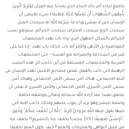
خاضع لنداء آخر ذاك النداء الذي يحدثنا عنه القرآن (وَيُرِيدُ الَّذِينَ
يَتَّبِعُونَ الشَّهَوَاتِ أَنْ تَمِيلُوا مَيْلًا عَظِيمًا) شيء طبيعي أن
الإنسان حين لا يمشي وراء ما شرّعه الله له سيحدث الميل
سيحدث الزيغ سيحدث الانحراف ستحدث الجرائم، سترتفع نسب
الجرائم بالشكل المهول الذي نراه بات يهدد المجتمعات
المعاصرة بل الأدهى والأمر أنه بات كذلك بات يهدد –إذا كنا على
قدر من الشجاعة والصراحة مع أنفسنا – حتى المجتمعات
العربية والمجتمعات المسلمة من أين جاءت كل هذه النسب
الرهيبة التي باتت بالفعل تقض مضاجع الآمنين تهدد الإنسان في
أمنه الاجتماعي، هناك أمن يسمى الأمن الاجتماعي وهناك أمن
يسمى الأمن الأُسري، الأمن الاجتماعي والأمن الأسري لا يمكن أن
يتحقق بعيدا عما أراده الله سبحانه وتعالى ووضعه لخلقه،
وضعه للبشر وهو يريد أن يتوب عليهم ولذلك جاءت الآية التي
تليها يقول فيها الله عز وجلّ (يُرِيدُ ٱللَّهُ أَن يُخَفِّفَ عَنكُمْ ۚ وَخُلِقَ
ٱلْإِنسَـٰنُ ضَعِيفًا ﴿٢٨﴾) عجيب! يخفف عنا بالتشريع؟! يخفف عنا
من قبيل النواهي والمحرمات والمنع؟! كيف يكون المنع تخفيفا