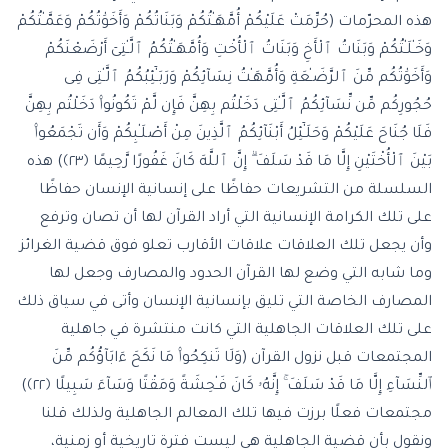
هذه المحرّمات (حُرِّمَتْ عَلَيْكُمْ أُمَّهَـٰتُكُمْ وَبَنَاتُكُمْ وَأَخَوَٰتُكُمْ وَعَمَّـٰتُكُمْ
وَخَـٰلَـٰتُكُمْ وَبَنَاتُ ٱلْأَخِ وَبَنَاتُ ٱلْأُخْتِ وَأُمَّهَـٰتُكُمُ ٱلَّـٰتِىٓ أَرْضَعْنَكُمْ
وَأَخَوَٰتُكُم مِّنَ ٱلرَّضَـٰعَةِ وَأُمَّهَـٰتُ نِسَآئِكُمْ وَرَبَـٰٓئِبُكُمُ ٱلَّـٰتِى فِى
حُجُورِكُم مِّن نِّسَآئِكُمُ ٱلَّـٰتِى دَخَلْتُم بِهِنَّ فَإِن لَّمْ تَكُونُوا۟ دَخَلْتُم بِهِنَّ
فَلَا جُنَاحَ عَلَيْكُمْ وَحَلَـٰٓئِلُ أَبْنَآئِكُمُ ٱلَّذِينَ مِنْ أَصْلَـٰبِكُمْ وَأَن تَجْمَعُوا۟
بَيْنَ ٱلْأُخْتَيْنِ إِلَّا مَا قَدْ سَلَفَ ۗ إِنَّ ٱللَّهَ كَانَ غَفُورًا رَّحِيمًا ﴿٢٣﴾) هذه
السلسلة من التشريعات حفاظًا على إنسانية الإنسان حفاظًا
على تلك الكرامة الإنسانية التي أراد القرآن لها أن تصان وترفع
وأن يجعل تلك العلاقات علاقات الأقارب تعلو فوق قضية الغرائز
وما شابه التي وضع لها القرآن الحدود والمصارف وجعل لها
المصارف الخاصة التي تليق بإنسانية الإنسان وأتى في سياق ذلك
على تلك العلاقات الجاهلية التي كانت منتشرة في جاهلية
المجتمعات قبل نزول القرآن (وَلَا تَنكِحُوا۟ مَا نَكَحَ ءَابَآؤُكُم مِّنَ
ٱلنِّسَآءِ إِلَّا مَا قَدْ سَلَفَ ۚ إِنَّهُۥ كَانَ فَـٰحِشَةً وَمَقْتًا وَسَآءَ سَبِيلًا ﴿٢٢﴾)
مجتمعات فعلًا برزت فيها تلك المعالم الجاهلية ولذلك قلنا
ونقول بأن قضية الجاهلية هي ليست فترة تاريخية أو زمنية،