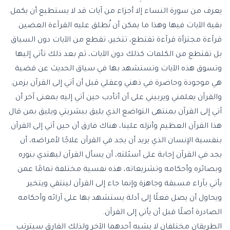
يعرف من سورة النساء إلا أجزاء من آيات قد لا يستطيع أن يكمل
بقية الآيات فيها وهذا ما يمكن أن نُطلق عليه القرآءة العضين
قرآءة مجتزأة قرآءة تقتطع، تتخير، تقطع من الآيات دون السياق
بل تقتطع من الكلمات كذلك دون الآيات، ثم بعد ذلك تأتي إليها
وتسوق هذه الآيات وتستشهد بها في سياق الحديث عن قضية
هي موجودة وحاضرة في ذهني وعقلي قبل أن آتي إلى القرآن بزمن.
والقرآن يعلمني ويربيني على أن أتأدب حين آتي إليه بمعنى آخر أن
آتي إلى القرآن بمنتهى التواضع الذي يليق ببشريتي ويليق بمن قال
هذا القرآن العظيم وأنزله علينا، هناك فارق أن حين آتي إلى القرآن
بنفسية الإنسان الذي يريد أن يجد في القرآن علاجًا لأمراضه، أن
يجد في القرآن إجابة على أسئلته، أن يسأل القرآن ليهتدي بنوره
وبصائره وأحكامه وتشريعاته، هذه نفسية مختلفة تمامًا عمن
يأتي بآراء مسبقة وجاهزة وإنما جاء إلى القرآن لينتقي ويتخير
ويحاول أن يصل فعلًا إلى أدلة يستشهد بها على آرائه وأحكامه
الصادرة أصلًا قبل أن يأتي إلى القرآن.
الطريقان مختلفان لا يشبه أحدهما الآخر ولذلك الفارق سيترتب