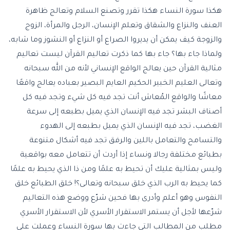
هكذا سورة النساء هكذا تقرر وتصنع السلام وتعالج ظاهرة
العنف والنزاع والشقاق وتعلم الإنسان، الرجل والمرأة، الزوج
والزوجة كيف يمكن أن يديروا الصراع أو النزاع أو النشوز وما شابه،
ولماذا جاء بها؟ جاء بها كما ذكرت تعاليم القرآن ليست تعاليم
مثالية القرآن حين يعالج الواقع الإنساني لأنه من الله سبحانه
وتعالى العليم الخبير الحكيم العايم البصير بعباده يعالج واقعًا
معاشًا والواقع المُعاش أنت تجد فيه كل شيء وتجد فيه كل
أصناف البشر تجد فيه الإنسان الذي يميل بطبعه إلى سرعة
الغضب، تجد فيه الإنسان الذي يميل بطبعه إلى الهدوء
والتسامح والتعامل باللين والرفق تجد فيه أشكال متنوعة
بطبائع مختلفة رجالا ونساء إذا أردت أن تتعامل معه بواقعية
وليس بمثالية عليك أن تحيط به علمًا ومن ذا الذي يحيط به علمًا
كما يحيط به الرب الذي خلق سبحانه وتعالى؟! خلق الطبائع خلق
النفوس وهو أعلم وأدرى بها فحين شرّع ووضع هذه التعاليم
شرّعها لأجل أن يستمر الاستقرار الأسري لأن الاستقرار الأسري
مطلب من المطالب التي جاءت بها سورة النساء وعملت على