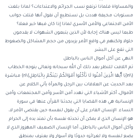
والمساواة فلماذا ترتفع نسب الجرائم والاعتداءات؟ لماذا بلغت
مستويات مخيفة هددت بل نستطيع أن نقول أنها قتلت جوانب
الأمن الاجتماعي والأمن الأسري لماذا إذا كان فيها خير فعلا؟
طبعا ليس هناك إجابة لأن الذين يتبعون الشهوات لا يقدمون
حلولا ولكنهم في واقع الأمر يزيدون من حجم المشاكل والضغوط
التي تقع على البشر.
النهي عن أكل أموال الناس بالباطل
ثم اللافت للنظر بعد ذلك أن الله سبحانه وتعالى يتوجه الخطاب
(\n(يَا أَيُّهَا الَّذِينَ آَمَنُوا لَا تَأْكُلُوا أَمْوَالَكُمْ بَيْنَكُمْ بِالْبَاطِلِ)\n) مباشرة
بعد الحديث عن العلاقات بين الرجل والمرأة يأتي الكلام عن
الأموال، أكثر الأشياء التي تهدد أمن الأسر وأمن المجتمعات وأمن
الإنسانية هي هذه القضايا التي يحدثنا القرآن عنها في سورة
النساء. الإنسان القادر على أن يقول لنفسه حين يقتضي الأمر:لا،
هو الإنسان الذي لا يمكن أن تحدثه نفسه بأن تمتد يده إلى الحرام
وأكل أموال الناس بالباطل، أما الإنسان الضعيف المهزوز الذي لا
يضع لنفسه ولا لغرائزه حدودًا ولا أسوار ولا يعترف بمنطق