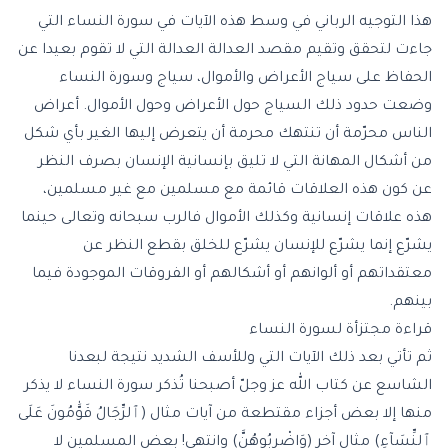
هذا التوجيه الرباني في وسط هذه الآيات في سورة النساء التي
جاءت لتحقق وتقيم مقصد العدالة العدالة التي لا تقوم بعيدا عن
الحفاظ على سياج الأعراض والأموال، سياج وسورة النساء
وضعت حدود ذلك السياج حول الأعراض وحول الأموال. أعراض
الناس محرّمة أن تنتهك محرمة أن يتعرض إليها الغير بأي شكل
من أشكال المهانة التي لا تليق بإنسانية الإنسان بصرف النظر
عن كون هذه العلاقات قائمة مع مسلمين مع غير مسلمين،
هذه علاقات إنسانية وكذلك الأموال فالرب سبحانه وتعالى حينما
يشرّع إنما يشرّع للإنسان يشرّع للخلق بقطع النظر عن
معتقداتهم أو ألوانهم أو أشكالهم أو الفروقات الموجودة فيما
بينهم.
قراءة مجتزأة لسورة النساء
ثم تأتي بعد ذلك الآيات التي وللأسف الشديد نتيجة لبعدنا
الشاسع عن كتاب الله عز وجلّ أصبحنا تُذكر سورة النساء لا يذكر
منها إلا بعض أجزاء مقتطعة من آيات مثال (ٱلرِّجَالُ قَوَّٰمُونَ عَلَى
ٱلنِّسَآءِ) مثال آخر (وَاضْرِبُوهُنَّ) وانتهى! بعض المسلمين لا