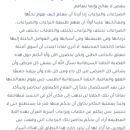
ينقص لا يعالج وإنما يتفاقم.
الصراعات والنزاعات إذا أردنا أن نتعلم كيف نقوم بحلّها
ومعالجتها علينا أولًا أن نفهم طبيعة النزاعات والصراعات،
الصراعات تحتلف والنزاعات تختلف والخلافات تختلف في
درجاتها وفي طبيعتها وفي أسبابها وفي العوامل الباعثة إليها
تماما كالخلايا المختلفة. لا أدري لماذا اعتدت أن أسوق أمثلة
تتعلق بالجانب الطبي ولكن يحضرني الآن وأنا أتكلم حول هذه
القضية الخلايا السرطانية نسأل الله أن يشفي كل مريض وأن
يشافي كل المرضى من كل داء ومن كل بلاء وأن يرزقنا جميعًا
العفو والعافية، الخلايا السرطانية الطبيب حين يقوم بمعالجتها
حتى بعد الاستئصال يلجأ إلى العلاج الكيماوي ليحاصر وليتأكد
تمامًا أن تلك الخلايا لن تذهب إلى مكان آخر في الجسد فتهاجمه
وتبدأ بعملية التكاثر يحاول أن يحجّم منها قدر ما يستطيع حتى لا
تنتشر. نحن نتكلم عن خلافات ونزاعات أسرية القرآن بهذه الآية
العظيمة أراد أن يحجّم يحاصر تلك النزاعات التي وقعت بين
الزوجين ما أراد لها أن تخرد خارج هذا النطاق لأن هناك أسرار