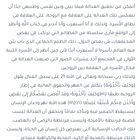
أتمكن من تحقيق العدالة فيما بيني وبين نفسي وطبيعي جدًا أن
تنعكس تلك العدالة على العلاقة مع الزوجة، على العلاقة في
نطاق الأسرة ولذلك لا أنا أستغرب وأنا أتدبر في كتاب الله وأنظر
إلى الواقع فأرى سلسلة من المظالم التي ترتكب في بعض
المجتمعات في بعض الدول، ذلك الظلم الجماعي الذي بات يئن
منه العالم بأسره! لا أستغرب أبدًا لأني حين أنظر إلى الأسرة اللبنة
الأولى في المجتمع أجد عشرات الصور التي ضيعت العدالة في
مجال الأسرة في العلاقة بين الزوجين.
ولذلك ربي سبحانه وتعالى في الآية 21 على سبيل المثال يقول
(وَكَيْفَ تَأْخُذُونَهُ) يتكلم عن المهر والحقوق المالية في إطار
الزوجية طبعًا (\n(وَكَيْفَ تَأْخُذُونَهُۥ وَقَدْ أَفْضَىٰ بَعْضُكُمْ إِلَىٰ بَعْضٍ
وَأَخَذْنَ مِنكُم مِّيثَـٰقًا غَلِيظًا ﴿٢١﴾)\n) هذه الآية تهز وجدان الإنسان
ليستيقظ الضمير فيه ويتأكد تمامًأ ويتحقق أن العدالة ليست
قضية مرتبطة بالأمزجة وليست مرتبطة بالرضى أو بالغضب،
تلك الحالات الإنسانية التي تعترض كل إنسان في الحياة، وليست
كذلك مرتبطة بالمحبة أو الكره، المحبة والكراهية مشاعر