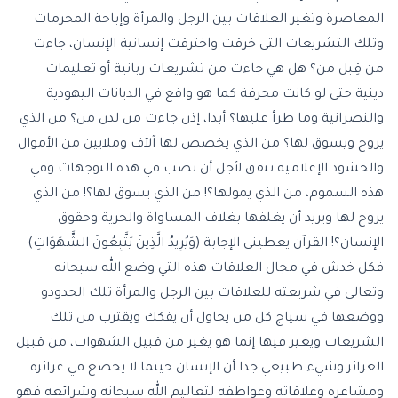
المعاصرة وتغير العلاقات بين الرجل والمرأة وإباحة المحرمات
وتلك التشريعات التي خرقت واخترقت إنسانية الإنسان، جاءت
من قِبل من؟ هل هي جاءت من تشريعات ربانية أو تعليمات
دينية حتى لو كانت محرفة كما هو واقع في الديانات اليهودية
والنصرانية وما طرأ عليها؟ أبدا، إذن جاءت من لدن من؟ من الذي
يروج ويسوق لها؟ من الذي يخصص لها آلآف وملايين من الأموال
والحشود الإعلامية تنفق لأجل أن تصب في هذه التوجهات وفي
هذه السموم، من الذي يمولها؟! من الذي يسوق لها؟! من الذي
يروج لها ويريد أن يغلفها بغلاف المساواة والحرية وحقوق
الإنسان؟! القرآن يعطيني الإجابة (وَيُرِيدُ الَّذِينَ يَتَّبِعُونَ الشَّهَوَاتِ)
فكل خدش في مجال العلاقات هذه التي وضع الله سبحانه
وتعالى في شريعته للعلاقات بين الرجل والمرأة تلك الحدودو
ووضعها في سياج كل من يحاول أن يفكك ويقترب من تلك
الشريعات ويغير فيها إنما هو يغير من قبيل الشهوات، من قبيل
الغرائز وشيء طبيعي جدا أن الإنسان حينما لا يخضع في غرائزه
ومشاعره وعلاقاته وعواطفه لتعاليم الله سبحانه وشرائعه فهو