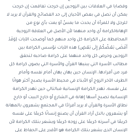
وقضايا في العلاقات بين الزوجين إن خرجت تفاقمت إن خرجت
يمكن أن تصل في بعض الأحيان إلى حد الفضائح والقرآن لا يريد لا
للرجل ولا للمرأة أن يحدث ما يمسّ أو يمت بأي نوع من
الإهانةلكرامة أي واحد منهما لأن الأصل في العلاقة الزوجية
المحافظة على الكرامة كل واحد منهم كما أوضحت الآيات (وَقَدْ
أَفْضَى بَعْضُكُمْ إِلَى بَعْضٍ) هذه الآيات تؤسس الكرامة بين
الزوجين وحرص كل واحد منهما على كرامة صاحبه لتحقق
مطالب الأسرة التي يبنيها القرآن والأسرة التي يصون كرامة كل
فرد من أفرادها، الإنسان حين يهان يهان أمام نفسه وأمام
الطرف الآخر الزوج أو الأبناء في محيط الأسرة يصبح أكثر هوانًا
على نفسه، تهدر الكرامة الإنسانية فبالتالي حين تهدر الكرامة
الإنسانية تصبح أسها إهانة في الشارع أو خارج البيت أو خارج
نطاق الأسرة والقرآن لا يريد أفرادًا في المجتمع يشعرون بالمهانة
أو يشعرون بالذل أراد القرآن أن يصنع إنسانًا كريمًا على نفسه
كريمًا في أسرته كريمًا على زوجه كريمًا ويشعر بتلك الكرامة لأن
الإنسان الذي يشعر بتلك الكرامة هو الأقدر على الحفاظ على