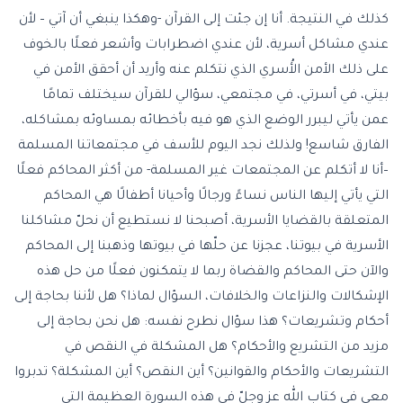
كذلك في النتيجة. أنا إن جئت إلى القرآن -وهكذا ينبغي أن آتي – لأن
عندي مشاكل أسرية، لأن عندي اضطرابات وأشعر فعلًا بالخوف
على ذلك الأمن الأُسري الذي نتكلم عنه وأريد أن أحقق الأمن في
بيتي، في أسرتي، في مجتمعي، سؤالي للقرآن سيختلف تمامًا
عمن يأتي ليبرر الوضع الذي هو فيه بأخطائه بمساوئه بمشاكله،
الفارق شاسع! ولذلك نجد اليوم للأسف في مجتمعاتنا المسلمة
–أنا لا أتكلم عن المجتمعات غير المسلمة- من أكثر المحاكم فعلًا
التي يأتي إليها الناس نساءً ورجالًا وأحيانا أطفالًا هي المحاكم
المتعلقة بالقضايا الأسرية، أصبحنا لا نستطيع أن نحلّ مشاكلنا
الأسرية في بيوتنا، عجزنا عن حلّها في بيوتها وذهبنا إلى المحاكم
والآن حتى المحاكم والقضاة ربما لا يتمكنون فعلًا من حل هذه
الإشكالات والنزاعات والخلافات، السؤال لماذا؟ هل لأننا بحاجة إلى
أحكام وتشريعات؟ هذا سؤال نطرح نفسه: هل نحن بحاجة إلى
مزيد من التشريع والأحكام؟ هل المشكلة في النقص في
التشريعات والأحكام والقوانين؟ أين النقص؟ أين المشكلة؟ تدبروا
معي في كتاب الله عز وجلّ في هذه السورة العظيمة التي