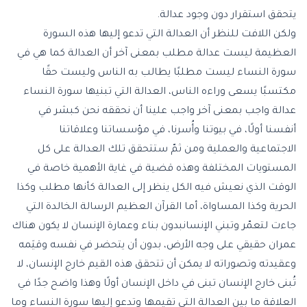
يتحقق استقرار دون وجود عدالة.
ولكن اللافت للنظر أن العدالة التي تدعو إليها هذه السورة
العظيمة ليست عدالة مطلب بمعنى آخر أن العدالة كما هي في
سورة النساء ليست مطلبًا يطالب به الناس وليست حقًا
مكتسبًا يسعى وراءه الناس، العدالة التي تبنيها سورة النساء
عدالة واجب بمعنى آخر واجب علينا أن نحققه نحن كبشر في
أنفسنا أولًا، في بيوتنا وأُسرنا، في مؤسساتنا وعلاقاتنا
الاجتماعية والعملية ومن ثمّ ستتحقق تلك العدالة على كل
المستويات المختلفة وهذه قضية في غاية الأهمية خاصة في
الوقت الذي نعيش فيه الكل ينظر إلى العدالة كأنها مطلب وكذا
الحرية وكذا المساواة، أما القرآن العظيم الرسالة الخالدة التي
جاءت لتعمّر وتبني الإنسانبدون بناء وعمارة الإنسان لا يكون هناك
عمران حقيقي على وجه الأرض، بدون أن يتحضر في نفسه وقيَمه
وعقيدته وتصوراته لا يمكن أن تتحقق هذه القيم خارج الإنسان، لا
تُبنى خارج الإنسان تبنى في داخل الإنسان أولًا وهذا واضح جدًا في
العلاقة ما بين العدالة التي تقيمها وتدعو إليها سورة النساء وما