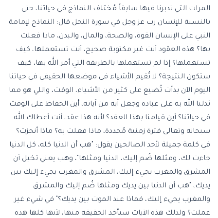
المرات التي تدبرنا فيها سابقاً مُختلف النماذج في حياتنا، حتى
بالنسبة للإنسان رب عز وجل في سورة النحل قال: النماذج لإمامة
النبي على الإنسان القوة، والصحة، والمال، والبدن، ماذا فعلت
بها؟ هذه العقود أنت غير مكتوبة صحيح، أنت تستعملها، كيف
تستعملها؟ إذا لم تستعملها بالطريقة التي أمر الله بها، كيف
ستكون النتيجة؟ لا تُقيم الأشياء في موضعها الحقيقي في حياتنا
اليوم الآن بدأت تُضيع على كثير من الأشياء، الوقت، واللي هو مما
بَدلنا الله به على عباده وجعل آية من آياته، أين الحفاظ على الوقت
في حياتنا؟ أين قيامنا بهذا العقد؟ لأنه هذا عقد، أنت أعطاك الله
سبحانه وتعالى فترة زمنية مُحددة، ماذا فعلت به؟ ماذا أنجزت؟
في كلمة جميلة لأحد الصالحين يقول: "هب أن الدنيا كله، كل الدنيا
جاءت لك، ومثلها ضُم إليك، الدنيا ومثلها"، وهب يعني تخيل أن
المشرق والمغرب يجيء إليك، المشرق والمغرب يجيء إليك بين
يديك، "هب أن الدنيا بين يديك ومثلها ضُم إليك والمشرق
والمغرب يجيء إليك، فماذا عند الموت بين يديك؟" في شيء غير
عملت؟ ولذلك هذه الآيات ستأخذ الحقيقة منها، لأنها كلها هذه