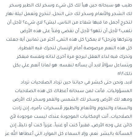
طيب هو سبحانه حين هيأ لك كل شيء وسخر لك الطير وسخر
لك الشجر والأنعام وسخر لك حتى النحل، لتخرج وتعمل ليلة نهار
لتخرج أجمل ما فيها شفاء من الناس، ليش؟ لاي شيء؟ لأجل أن
تلعب؟ لأجل أن تلهو؟ لأجل أن تقضي وقتاً على هذه الأرض
وتتركها وترحل؟ لا يمكن! كل هذه الثمى، أكثر من ثمانين آية جعلت
كل هذه النعم مرصوصة أمام الإنسان لتحرك فيه الفطرة،
وتحرك فيه لداء العقل ليرجع مرة أخرى لذاته ونفسه فيفكر
ويتساءل سؤالاً لابد أن يسأله لنفسه: هو لماذا أنعم علي بكل
ذلك؟\n
لابد، ونحن حتى كبشر في حياتنا حين تزداد الصلاحيات تزداد
المسؤوليات. فأنت لمن سبحانه أعطاك كل هذه الصلاحيات
ومهد لك الأرض وسخر لك الشمس والقمر وسخر لك الأرض
والسماء والنجوم والأنعام والطيور مُسخرات بأمره، إذن زادت
الصلاحيات، أنت الإمكانيات الموجودة عندك ليست موجودة لأي
كائن على وجه الأرض، فقيراً كنت أو غنياً، عزيزاً كنت أو ذليلاً، إذن
المسألة بالبشر. نعم، وإلا السماء كل الموارد التي أعطاها الله عز