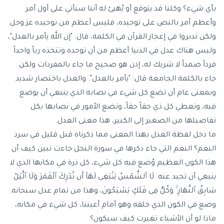
بأي شيء؟ وكلنا قد يتوقع أو يُهيئ له أننا سنأتي على أول أمر
وأعظم أمر بالنص على توحيده، فليس أعظم من توحيده عز وجل.
ولكن تدبروا في إعجاز القرآن في الكلمة، قال: "إن الله يأمر بالعدل"،
وليس هناك عدل في الدنيا أعظم من أن توحده وتتخذه رباً واحداً
فرداً صمداً لا شريك له، إذن هو صحيح ما جاء بالمفردات ولكن
جاء بالكلمة الجامعة قال: "يأمر بالعدل". والعدل باختصار شديد
وبمعنى عام أن تضع كل شيء في نصابه الذي ينبغي أن يوضع
فيه، وتعطي كل ذي حقاً حقاً، وتضع الأمور في نصابها بكل
تفاصيلها من الصغير إلى الكبير، هذا معنى العدل.
ما دخل لفظة العدل بهذا المعنى مما ذكرناه قبل قليل في سرد
النعم؟ النعم التي جاء ذكرها في سورة النحل جاءت تبين كيف أن
هذا الكون العظيم وُضع فيه كل شيء، كل ذرة في مكانها الذي لا
ينبغي أن تحيد عنه. لَا ٱلشَّمْسُ يَنۢبَغِى لَهَآ أَن تُدْرِكَ ٱلْقَمَرَ وَلَا ٱلَّيْلُ
سَابِقُ ٱلنَّهَارِ ۚ وَكُلٌّ فِى فَلَكٍ يَسْبَحُونَ، وهذا من تمام عدل سبحانه.
وضع في الكون الذي خلقه وهو أمام أعيننا، كل شيء في مكانه،
ماذا لو أن الأشياء تغيرت كيف سيكون؟