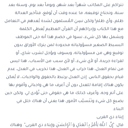
تتراكم على المكاتب شهراً بعد شهر، ويوماً بعد يوم، وسنة بعد
سنة، وتحتاج توقيعه، ما عنده وقت أن يُوقع، فتأخير العدالة
ظلم، وأي ظلم! ولكن نسِيَ المُسلمون لشدة بُعدهم في التعامل
مع هذا الكتاب وإدراكهم أن القرآن العظيم يُعطي الكلمة
ويشمل بها كل شيء، نسوا في خضم هذا أنه حتى الموظف
البسيط الصغير مسؤولياته محدودة لمن يترك الأوراق بدون
توقيع وهي من مسؤولياته، ويسوف ويؤجل لشرب شاي، أو
لقراءة جريدة، أو لأي شيء، أو لأي سبب من الأسباب، هذا ليس
من تمام العدل، هذا خراب في العدل، هذا تخريب في العدل، عدم
قيام بحقوق الناس. إذن العدل يرتبط بالحقوق والواجبات، لا يُمكن
يكون هناك إقامة للعدل دون أن أعرف ما هي واجباتي وأقوم بها
على أتم وجه، وأعرف كذلك ما هي حقوقي حتى تُؤدى لي. ولكن حين
يضيع كل شيء وتَتَسيّب الأمور، هذا يعني أن هناك خلل في
البناء.
إيتاء ذي القربى
قال: "إِنَّ ٱللَّهَ يَأْمُرُ بِٱلْعَدْلِ وَٱلْإِحْسَـٰنِ وإيتاء ذي القربى". وهناك