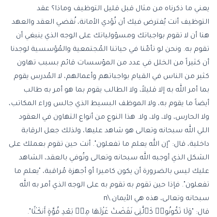
يعني ما ذكرناه من مثال قبل قليل التوظيف وماذا؟ عقد
التوظيف أنت يُفترض فيك أن تُؤدي الأمانة، نُقضي العقد والعهد
هنا أن لا تقوم بواجباتك ومسؤولياتك على الوجه الذي ينبغي أن
تقوم به. ونحن لو تأمّنا في حياتنا المُجتمعية والمُؤسسية لوجدنا
أن كثيراً من الخلل في عدد من المؤسسات قائم بسبب تهاون
كثير من الناس في القيام بواجباتهم وأعمالهم، لا المُدرس يقوم
بما أمر الله به إلا قليلاً، ولا الطالب يقوم بما هو أمر به طالب
أيضاً ما يقوم به، ولا الموظف البسيط الذي جالس وراء المكاتب،
ولا الحارس، ولا، ولا، ولا. هذا النوع من أنواع التهاون في العقود
اللي الله سبحانه وتعالى هو شاهد عليها، ولذلك جعل الرقابة
داخلية، قال: "إن الله يعلم ما تفعلون". أنت حين تقوم بعملك على
الشكل الذي أوجبه الله سبحانه وتعالى وتُوفي بالعقد، الشاهد
عليك ليس بالضرورة أن يكون كاميرا أو أجهزة مُراقبة، "يعلم ما
تفعلون". فإذا حين تقوم به تقوم به على الوجه الذي أمر به الله
سبحانه وتعالى، هذه هي الأيمان.\n
قال: "
وَلَا تَكُونُوا۟ كَٱلَّتِى نَقَضَتْ غَزْلَهَا مِنۢ بَعْدِ قُوَّةٍ أَنكَـٰثًا
".