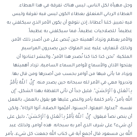
وجل مهيأة لكل الناس، ليس هناك تفرقة في هذا العطاء.
العطاء الرباني المتعلق بعطاء الكون ليس فيه تفرقة وليس
فيه تمييز، كلنا أعطانا، إذن نتوقع أن يكون الأمر الذي سيكلفني به
عظيماً. للصلاحيات عظيماً، فما سيكلفني به عظيماً.
والأمر يعظم وتزداد أهميته حين يُنص على من أصدر ذلك الأمر،
ولذلك مُتعارف عليه عند الملوك حين يصدرون المراسيم
الملكية: "نحن كذا كذا كذا نُصدر هذا الأمر"، والبشر اعتادوا أن
يفتحوا الآذان والأسماع لأوامر السماء السامية، تزداد أهميتها
ويزداد ما يأتي فيها من أوامر بحسب من أصدرها ومن قال بها.
وتدبروا معي في الأمر لله سبحانه حين يصدر منه: "
إِنَّ ٱللَّهَ يَأْمُرُ
بِٱلْعَدْلِ وَٱلْإِحْسَـٰنِ
". قليل جداً أن تأتي اللفظة بهذا الشكل، "إن
الله يأمر"، يأمر كلمة يأمر والنص عليها هو يقول بالعمل، بالفعل
نفسه: "أعدلوا، افعلوا، أحسنوا، أقيّموا الصلاة، آتوا الزكاة"، ولكن
أن ينص نصاً فيقول: "إِنَّ ٱللَّهَ يَأْمُرُ بِٱلْعَدْلِ وَٱلْإِحْسَـٰنِ"، دليل على
أي شيء؟ على شرف الذي أمر به سبحانه. هذه أوامر، ولذلك عبد
الله بن مسعود قال أجمع آية في كتاب الله جمعت كل شيء، يأمر