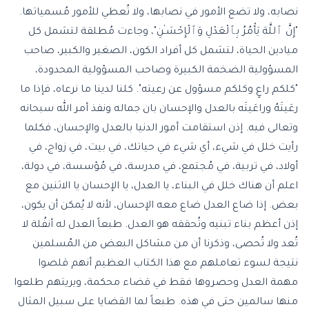
نصابه، ولا تضع الأمور في نصابها، ولا تُعطي للأمور مُسمياتها.
"إِنَّ ٱللَّهَ يَأْمُرُ بِٱلْعَدْلِ وَٱلْإِحْسَـٰنِ"، وجاءت مُطلقة لتشمل كل
ميادين الحياة، لتشمل كل أفراد الكون، الصغير والكبير، صاحب
المسؤولية الضخمة الكبيرة وصاحب المسؤولية المحدودة،
"كلكم راعٍ وكلكم مسؤول عن رعيته". كلنا لدينا ما نرعاه، فإذا ما
رعَيتَهُ وراعَيتَه بالعدل والإحسان بان جماله ونفذ أمر الله سبحانه
وتعالى فيه. إذن استقامت أمور الدنيا بالعدل والإحسان، فكلما
رأيت خلل في شيء، أي شيء في حياتك، في بيت، في زواج، في
أولاد، في تربية، في مُجتمع، في مدرسة، في مُؤسسة، في دولة،
اعلم أن هناك خلل في البناء، يا العدل، يا الإحسان يا الاثنين مع
بعض. إذا ضاع العدل ضاع معه الإحسان، لأنه لا يُمكن أن يكون،
إذن أعظم بناء تبنيه وتُحققه هو العدل. طبعاً العدل له أنفُلة لا
تُعد ولا تُحصى، وذكرنا أن من مشاكل البعض من المُسلمين
نتيجة لسوء تعاملهم مع هذا الكتاب العظيم أنهم قلصوا
مهمة العدل وحصروها فقط في قضاء محكمة، ويريتهم طلعوا
منها سالمين حتى في هذه. طبعاً لما القضايا على سبيل المثال