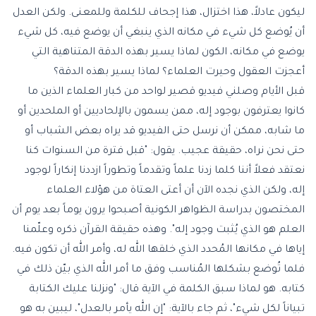
ليكون عادلاً، هذا اختزال، هذا إجحاف للكلمة وللمعنى. ولكن العدل
أن يُوضع كل شيء في مكانه الذي ينبغي أن يوضع فيه، كل شيء
يوضع في مكانه، الكون لماذا يسير بهذه الدقة المتناهية التي
أعجزت العقول وحيرت العلماء؟ لماذا يسير بهذه الدقة؟
قبل الأيام وصلني فيديو قصير لواحد من كبار العلماء الذين ما
كانوا يعترفون بوجود إله، ممن يسمون بالإلحاديين أو الملحدين أو
ما شابه، ممكن أن نرسل حتى الفيديو قد يراه بعض الشباب أو
حتى نحن نراه، حقيقة عجيب. يقول: "قبل فترة من السنوات كنا
نعتقد فعلاً أننا كلما زدنا علماً وتقدماً وتطوراً ازددنا إنكاراً لوجود
إله، ولكن الذي نجده الآن أن أعتى العتاة من هؤلاء العلماء
المختصون بدراسة الظواهر الكونية أصبحوا يرون يوماً بعد يوم أن
العلم هو الذي يُثبت وجود إله". وهذه حقيقة القرآن ذكره وعلّمنا
إياها في مكانها المُحدد الذي خلقها الله له، وأمر الله أن تكون فيه.
فلما تُوضع بشكلها المُناسب وفق ما أمر الله الذي بيّن ذلك في
كتابه. هو لماذا سبق الكلمة في الآية قال: "ونزلنا عليك الكتابة
تبياناً لكل شيء"، ثم جاء بالآية: "إن الله يأمر بالعدل"، ليبين به هو