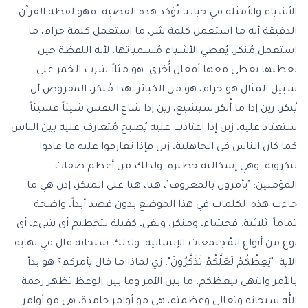
الأشياء والأمثلة في حياتنا تُؤكد هذه القضية. فهو لفظة القرآن
الدقيقة أنه ما استعمل كلمة شر، ما استعمل كلمة حرام، ما
استعمل مُنكر، يُعطي الأشياء مُسمياتها، لأنه اللفظة حين
يعطيها يعطي معها أفعال أُخرى. هو مثلاً شرب الخمر على
سبيل المثال هو حرام، هو من الكبائر، هذا مُنكر، المفروض أن
يُنكر، زين إذا ما أُنكر سيشيع، زين إذا شاع النفس شيئاً فشيئاً
ستعتاد عليه، زين إذا اعتادت عليه يُصبح مُتعارف عليه بين الناس
كما كان الناس في الجاهلية، زين فإذا تعارفوا عليه ما عادوا
ينكرونه، وهي إشكالية خطيرة. ولذلك من أعظم صفات
المؤمنين: "يأمرون بالمعروف"، هنا، هنا على المنكر، إذن هي ما
جاءت هذه الكلمات في هذا الموضع بدون قصد أبداً، واضحة
تماماً. ثلاثية: فحشاء، ومنكر، وبغي، كفيلة بتحطيم أي شيء، أي
نوع من أنواع المُجتمعات الإنسانية. ولذلك سبحانه قال في نهاية
الآية: "يَعِظُكُمْ لَعَلَّكُمْ تَذَكَّرُونَ". زي لماذا ما قال يأمركم؟ هو بدأ
بالأمر وانتهى بيعظكم، ما بين الأمر وما بين الوعظ تظهر رحمة
الله سبحانه وتعالى وعظمته، هي مو أوامر جامدة، هي مو أوامر