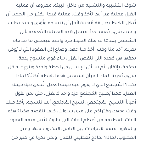
شوف التشبيه والتشبيه من داخل البيئة، معروف أن عملية
الغزل عملية غير أنها تأخذ وقت، عملية فيها الكثير من الجهد، أن
تُدخل الخيط بطريقة مُعينة لأجل أن تنسجه وتُؤدي واحدة بجانب
واحدة، شيء مُعقد جداً. فتخيل هذه العملية المُعقدة يأتي
الشخص بعدها ثم يفك الخيط مرة واحدة فينقض ما قد قام
بغزله، أخذ منا وقت، أخذ منا جهد، وضاع إذن العقود التي لا يُوفى
بحقها هي كهذه التي تنقض الغزل، بناء قوي منسوج بدقة،
بحكمة، بإتقان، ثم سيأتي الإنسان في لحظة واحدة وينزع عنه كل
شيء، يُخربه. لماذا القرآن استعمل هذه اللفظة أنكاثاً؟ لماذا
نُكث؟ المُجتمع الذي لا يقوم فيه قيمة العدل، تُحقق فيه قيمة
العدل، هكذا يُصبح المُجتمع جزء واحد كالغزل، حتى نحن نقول
أحياناً النسيج المُجتمعي، نسيج المُجتمع، أنت تنسجه، يأخذ منك
وقت وجهد، ومُتراكم على مدى سنوات، كيف تنقضه هكذا؟ هذه
الآيات العظيمة من أعظم الآيات التي جاءت لتُبين قيمة العقود
والعهود، قيمة الالتزامات بين الناس، المكتوب منها وغير
المكتوب، لماذا؟ نماذج تُعطيني للعدل. ونحن ذكرنا في كثير من