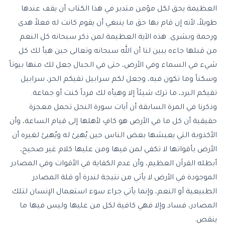
العظيمة يحق لكل مؤمن متدبر في هذا الكتاب أن يقف عندها
طويلاً، لأنه إن قام بها حق ما ينبغي أن يقوم كانت له فعلاً هدى
ورحمة وبشرى. هذه الآية العظيمة لمن ذكر سبحانه كل النعم
من قبلها جاءه يبين لنا أن الله سبحانه وتعالى حين هيأ لك كل
شيء في السماء وفي الأرض، حتى في الجبال جعل لك منها بيوتاً
وسكناً وما تكون فيه، وجعل لكم سرابيل تقيكم الحر، سرابيل
تقيكم البرد، ما ترك شيئاً إلا وهيأه لك فرداً كنت أو جماعة.
وذكرنا في المرة السابقة أن آيات سورة النحل تحمل معجزة
حقيقية أن كل ما في الأرض هو كافٍ لأهلها إلى قيام الساعة، وأن
الأكذوبة التي يعيشها بعض الناس حين يُهيئ له ويُهيئ لغيره أن
الأرض بأقواتها لا تكفي لمن فيها ومن عليها كلام غير صحيح،
أبطله القرآن العظيم، وأن عدم الكفاية في الأقوات وفي المصادر
الموجودة في الأرض لا يأتي من نتيجة لندرة أو قلة المصادر
الطبيعية أو النعم، وإنما يأتي جراء سوء استعمال الإنسان لتلك
المصادر، فساد وإلا فهي كافية لكل من عليها وليس فيها ما
ينقص.