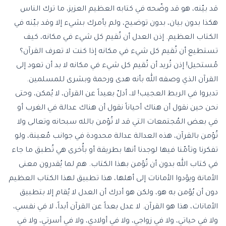
قد بيّنه، هو قد وضّحه في كتابه العظيم العزيز، ما ترك الناس
هكذا بدون بيان، بدون توضيح، ولم يأمرك بشيء إلا وقد بيّنه في
الكتاب العظيم. إذن العدل أن تُقيم كل شيء في مكانه، كيف
تستطيع أن تُقيم كل شيء في مكانه إذا كنت لا تعرف القرآن؟
مُستحيل! إذن تُريد أن تُقيم كل شيء في مكانه لا بد أن تعود إلى
القرآن الذي وصفه الله بأنه هدى ورحمة وبشرى للمسلمين.
تدبروا في الربط العجيب! لا، أدلّ بعيداً عن القرآن، لا يُمكن، وحتى
نحن حين نقول أن هناك أحياناً نقول أن هناك عدالة في الغرب أو
في بعض المُجتمعات التي قد لا تُؤمن بالله سبحانه وتعالى ولا
تُؤمن بالقرآن، هذه العدالة عدالة محدودة في جوانب مُعينة، ولو
تفكرنا وتأمّنا فيها لوجدنا أنها بطريقة أو بأُخرى هي تُطبق ما جاء
في كتاب الله بدون أن تُؤمن بهذا الكتاب. هم لما يُقدرون معنى
الأمانة ويؤدوا الأمانات إلى أهلها، هذا تطبيق لهذا الكتاب العظيم
دون أن يُؤمن به هو، ولكن هو أدرك أن العدل لا يُقام إلا بتطبيق
الأمانات، هذا هو القرآن. لا عدل بعداً عن القرآن أبداً، لا في نفسي،
ولا في حياتي، ولا في زواجي، ولا في أولادي، ولا في أسرتي، ولا في