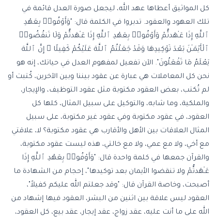
كل المواثيق أعطاها عهد الله، ليجعل صورة العدل قائمة في
تلك العهود والعقود. تدبروا في الكلمة قال: "وَأَوْفُوا۟ بِعَهْدِ
ٱللَّهِ إِذَا عَـٰهَدتُّمْ وَأَوْفُوا۟ بِعَهْدِ ٱللَّهِ إِذَا عَـٰهَدتُّمْ وَلَا تَنقُضُوا۟
ٱلْأَيْمَـٰنَ بَعْدَ تَوْكِيدِهَا وَقَدْ جَعَلْتُمُ ٱللَّهَ عَلَيْكُمْ كَفِيلًا ۚ إِنَّ ٱللَّهَ
يَعْلَمُ مَا تَفْعَلُونَ". الآن تفعيل لمفهوم العدل في حياتك، إنه هو
نحن كل المعاملات هي عبارة عن عقود بيننا وبين الآخرين، كُتبت أو
لم تُكتب، بعض العقود مكتوبة مثل عقود التوظيف، والإيجار،
والملكية، وما شابه، والتوكيل على سبيل المثال، كلها كل
العقود، في عقود مكتوبة وفي عقود غير مكتوبة، على سبيل
المثال العلاقات بين الأهل والأقارب هي عقود مكتوبة؟ لا، علاقتي
مع أخي، ولا مع عمي، ولا مع خالتي، هذه ليست عقود مكتوبة،
والقرآن جمعها في كلمة واحدة قال: "وَأَوْفُوا۟ بِعَهْدِ ٱللَّهِ إِذَا
عَـٰهَدتُّمْ ولا تنقضوا الأيمان بعد توكيدها"، إحجام من الشهادة ما
أصبحت، وخاصة القرآن قال: "وقد جعلتم الله عليكم كفيلاً"،
العقود ليس علاقة بين اثنين من البشر، العقود فيها إشهاد من
الله على ما أنت عليه، عقد زواج، عقد إيجار، عقد بيع، كل العقود،