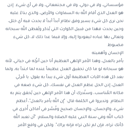
مؤسساتي، ولا في دولي، ولا في مجتمعاتي، ولا في أي شيء. إذن
هو العدل الذي أقام الله به السماوات والأرض، والذي بناءً عليه
نحن نرى كل شيء يسير وفق نظام أبداً أبداً لا يحدث فيه أي خلل،
وحين يحدث فهذا من قبيل الكوارث التي يُذكر ويُفطن الله سبحانه
وتعالى بها عباده ليعودوا إليه، وإلا فيما عدا ذلك لا، كل شيء
مضبوط.
الإحسان وأهميته
يأمر بالعدل، وهذا الأمر الإلهي العظيم أنا حين أنزّله في حياتي، لأنه
هو سبحانه لو ما كان تحقيق العدل عظيماً عنده لما ابتدأ به، ولما
بعد كل هذه الآيات العظيمة أول شيء يبدأ به يقول: يا مُربّي
العدل، إذن الحل عظم العدل في نفسك، كل شيء ضعه في
مكانه المُناسب، وستُدرك أن هذا الأمر الإلهي حين يُحقق يتم به
النظام. وتدبروا في الكلمة قال: "إن الله يأمر بالعدل"، أعظم
شيء، والإحسان، والإحسان صحيح وفُسّر في أماكن أُخرى في
كتاب الله وفي سنة النبي عليه الصلاة والسلام: "أن تعبد الله
كأنك تراه، فإن لم تكن تراه فإنه يراك". ولكن في واقع الأمر