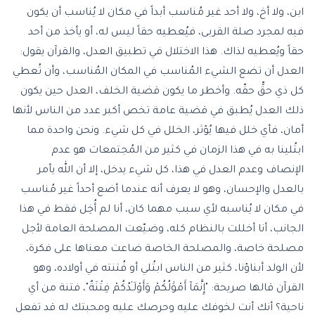
ابن، ولا أخ، ولا أحد غير مُناسب أبداً في مكان لا يُناسب أن يكون
فيه لمجرد صلة القربى، فيُعطيه حقاً ليس له، أو يأخذ من أحد
حقاً ويُعطيه لذاك. هذا الاختلال في تطبيق العدل، والقرآن يقول:
العدل أن تضع الشيء المُناسب في المكان المُناسب، وأن تُعطي
كل ذي حقٍّ حقّه. وأخطر ما يكون قضية الخلف، العدل حين يكون
ذلك العدل يُطبق في قضية عامة تخص أكبر عدد من الناس لأنها
أمان، فأي خلل فيها يُؤثر، الخلل في كل شيء. ونحن واحدة مما
ابتُلينا به في هذا الزمان في كثير من المُجتمعات هو عدم
الإنصاف وعدم العدل في هذا، كل شيء يدخل، إلا أن الله يأمر
بالعدل والإحسان، وهو لا يعرف أنه عندما أضع أحداً غير مُناسب
في مكان لا يُناسبه لأي سبب مهما كان، أنا لم أُخِل فقط في هذا
الجانب، أنا أخللت بالنظام كله، وضيّعت المصلحة العامة لأجل
مصلحة خاصة، والمصلحة الخاصة ضاعت معناها على فكرة،
لأن الولد أبناؤنا، كثير من الناس ابتُلي أو فُتنته في أولاده، وهو
القرآن قالها صريحة: "إِنَّمَآ أَمْوَٰلُكُمْ وَأَوْلَـٰدُكُمْ فِتْنَةٌ"، فتنة من أي
ناحية؟ أنك أنت لخوفك عليه وحرصك عليه ومحبتك له قد تفعل