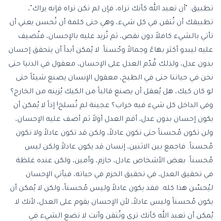
تطبيق: "أن تعبد الله كأنك تراه، فإن لم تكن تراه فإنه يراك"،
تطبيقك أن تُتقن في كل شيء، وهي حتى كلمة أن تُحسن يعني أن
تأتي بالشيء كاملاً دون نقص، ثم تُزيد عليه بالإحسان، فتُضيف
عليه ليبدو أكثر بهاءً وجمالاً وحُسناً. لا يُمكن أبداً أن يتحقق إحسان
بدون عدل، ولذلك قُدّم العدل على الإحسان، معقول في الدنيا حتى
نحن في حياتنا حتى في الطبخ، معقول الإنسان يصنع شيئاً حتى
لو كان كيك، هل يُعقل أن يصنع قالباً من الكيك يُزينه من الخارج؟
وفي الداخل كل شيء فيه خراب؟ عجينة لم تُسلخ! إذاً لا يُمكن أن
يكون إحسان بدون عدل، أقم العدل أولاً ثم أضف عليه الإحسان،
ولن تكون مُحسناً حتى تكون عادلاً، ولكن قد تكون عادلاً ولا تكون
مُحسناً. فاجمع بين الاثنين، إنسان قد يكون عادلاً ولكن ليس
مُحسناً. بعض الأشخاص عادل، حازم، وأمين، ولكن عنده غلظة
في تحقيق العدل، في تحقيق الحزم في حياته، فيأتي الإحسان
ليُحسّن هذا كله. فقد يكون عادلاً وليس مُحسناً، ولكن لا يُمكن أن
يكون مُحسناً وليس عادلاً، لأن الإحسان يقوم على العدل، لأنك لا
يُمكن أن تعبد الله كأنك ترى وتُتقن وأنت لا تضع الشيء في