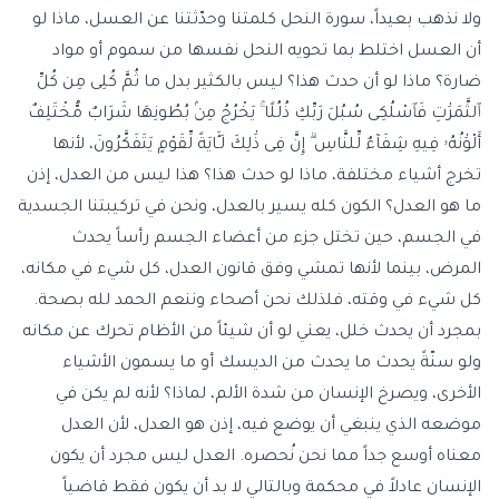
ولا نذهب بعيداً، سورة النحل كلمتنا وحدّثتنا عن العسل، ماذا لو
أن العسل اختلط بما تحويه النحل نفسها من سموم أو مواد
ضارة؟ ماذا لو أن حدث هذا؟ ليس بالكثير بدل ما ثُمَّ كُلِى مِن كُلِّ
ٱلثَّمَرَٰتِ فَٱسْلُكِى سُبُلَ رَبِّكِ ذُلُلًا ۚ يَخْرُجُ مِنۢ بُطُونِهَا شَرَابٌ مُّخْتَلِفٌ
أَلْوَٰنُهُۥ فِيهِ شِفَآءٌ لِّلنَّاسِ ۗ إِنَّ فِى ذَٰلِكَ لَـَٔايَةً لِّقَوْمٍ يَتَفَكَّرُونَ، لأنها
تخرج أشياء مختلفة، ماذا لو حدث هذا؟ هذا ليس من العدل، إذن
ما هو العدل؟ الكون كله يسير بالعدل، ونحن في تركيبتنا الجسدية
في الجسم، حين تختل جزء من أعضاء الجسم رأساً يحدث
المرض، بينما لأنها تمشي وفق قانون العدل، كل شيء في مكانه،
كل شيء في وقته، فلذلك نحن أصحاء وننعم الحمد لله بصحة.
بمجرد أن يحدث خلل، يعني لو أن شيئاً من الأظام تحرك عن مكانه
ولو سنّةً يحدث ما يحدث من الديسك أو ما يسمون الأشياء
الأخرى، ويصرخ الإنسان من شدة الألم، لماذا؟ لأنه لم يكن في
موضعه الذي ينبغي أن يوضع فيه، إذن هو العدل، لأن العدل
معناه أوسع جداً مما نحن نُحصره. العدل ليس مجرد أن يكون
الإنسان عادلاً في محكمة وبالتالي لا بد أن يكون فقط قاضياً