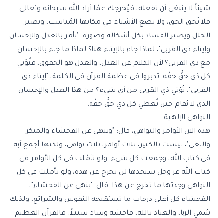
شيئاً لا ينبغي أن تفعله، فيُخرجك عمّا أراد الله سبحانه وتعالى،
فلا تُحق الحق، ولا تضع الأشياء في مكانها المُناسب، ويصير
الخلل ويصير الفساد بكل أشكاله وصوره. "يأمر بالعدل والإحسان
وإيتاء ذي القربى"، لماذا جاء بالإيتاء هنا؟ لماذا ما جاء بالإحسان
مع ذي القربى؟ لأن الكلام عن العدل، والعدل هو الحقوق، فتُؤتي
كل ذي حقٍّ حقّه. تدبروا في عظمة القرآن في الكلمة، "إيتاء ذي
القربى"، تُؤتي ذي القربى من أي شيء؟ من هذا العدل والإحسان
الذي لا يُقام حين تُعطي كل ذي حقٍّ حقّه.
النواهي الإلهية
هذه الآن الأوامر والنواهي، قال: "وينهى عن الفحشاء والمنكر
والبغي"، ليست بالكثير، ثلاث أوامر، ثلاث نواهي، ولكنها أجمع آية
في كتاب الله، وجمعت كل شيء. ولو تأمّلت في كل الأوامر في
كتاب الله عز وجل ستجدها لن تخرج عن هذه، ولو تأملت في كل
النواهي وجدتها ما تخرج عن هذا. قال: "ينهى عن الفحشاء"،
الفحشاء كل أعلى درجات ما تستقبحه النفوس والشرائع، ولذلك
سُمي الزنا، والعياذ بالله، فاحشة وساء سبيلاً. فالقرآن العظيم