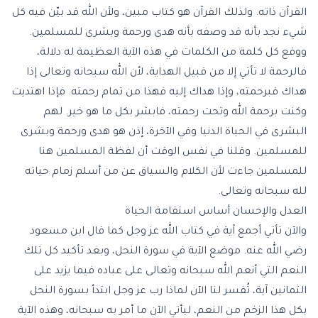
القرآن ذاته. ولذلك القرآن هو كتاب مبين، ولأن الله قد بيّن فيه كل
شيء نجد بأنه قد وصفه بأنه
هدى ورحمة وبشرى للمسلمين
.
ووقع كل كلمة من الكلمات في هذه الآية العظيمة له دلالة،
فالرحمة لا تأتي إلا من قبيل الهداية، لأن الله سبحانه وتعالى إذا
هداك فبرحمته، وإذا هداك إليه فهذا من تمام رحمته. فإذا اهتديت
وكنت برحمة الله وتحت رحمته، فابشر بكل ما هو خير. لهم
البشرى في الحياة الدنيا وفي الآخرة، إذن هو هدى ورحمة وبشرى
للمسلمين. وقلنا في نفس الوقت أن لفظة المسلمين هنا
للمسلمين جاءت لأن الكلام والسياق عن من أسلم زمام حياته
لله سبحانه وتعالى.
العدل والإحسان أساس استقامة الحياة
والآن تأتي أجمع آية في كتاب الله عز وجل كما قال ابن مسعود
رضي الله عنه. موضع الآية في سورة النحل، وبعد تأكيد كل تلك
النعم التي أنعم الله سبحانه وتعالى على عباده فيما يزيد على
الثمانين آية، تُفسر لنا الآن لماذا رب عز وجل ابتدأ بسورة النحل
بكل هذا الزخم من النعم، ليأتي الآن ما أمر به سبحانه، وهذه الآية