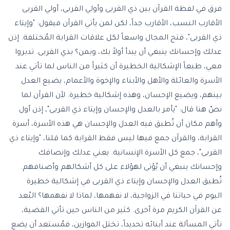
فرق في لفظة القرآن بين ذي القربى وأولي القربى، أولي القربى
الأقارب النسب، الأقارب جداً، لكن لمن يأتي القرآن فيقول: "وإيتاء
ذي القربى"، فتح المجال واسعاً لكل علاقات القرابة المُختلفة. إذن
عدلك وإحسانك ينبغي أن يبدأ أولاً بك، وبمن؟ بذي القربى. تدبروا
معي، طبعاً الإشكالية الخطيرة أن كثيراً من الناس لما تأتي عند
الأسرة والعائلة والأهل والأبناء والإخوة والأعمام، يضيع العدل
بينهم، ويضيع الإحسان، وهذه إشكالية خطيرة. لأن القرآن لما
نصّ هنا قال: "يأمر بالعدل والإحسان وإيتاء ذي القربى"، إذن أول
وأهم مكان أن تُطبق فيه العدل والإحسان هي هذه الأسرة، أسرة
القرابة، والقرآن جمع فيها ليس فقط القرابة كما قلنا، "وإيتاء ذي
القربى"، جمع كل الأسرة الإنسانية. يعني عدلك وإنصافك
وإحسانك ينبغي أن يُؤتى لهؤلاء على كل أشكالهم وأصنافهم.
تُطبق العدل والإحسان وإيتاء ذي القربى في إشكالية خطيرة
اليوم في حياتنا في الزواجية، لا نفهمها، لماذا لا نفهمها؟ البُعد
عن القرآن الكريم مرة أخرى. كثير من الناس حين تأتي القضية،
تأتي المسألة عند أبنائه تحديداً، تختل الموازين، فمُستعد أن يضع