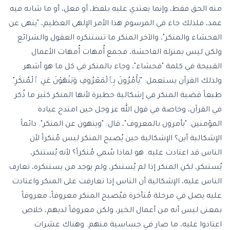
منه الحق فقط، وإنما يعتدي عليه بلفظ، أو فعل، أو ما شابه فيه
عمد، فلذلك جاء في المرسوم هذا الأمر الإلهي العظيم، "ينهى عن
الفحشاء والمنكر"، والآخر المنكر ما تستنكره العقول والشرائع
ولكن ليس بمنزلة الفاحشة، فجمع أُمهات أُمهات الأعمال
القبيحة في كلمة "فحشاء"، وجاء بالمنكر في كل ما هو أشهر.
ولذلك القرآن يستعمل: "يَأْمُرُونَ بِٱلْمَعْرُوفِ وَيَنْهَوْنَ عَنِ ٱلْمُنكَرِ".
طبعاً قضية المنكر في إشكالية خطيرة لأنها المنكر كثير ما ذُكر
في القرآن، وخاصة في قول الله عز وجل حين امتدح عباده
المؤمنين: "يأمرون بالمعروف"، قال: "وينهون عن المنكر". دائماً
الإشكالية أين؟ الإشكالية حين يُصبح المنكر ليس مُنكراً لأن
الناس قد اعتادت عليه. هو لماذا سُمي مُنكراً؟ لأنه يُستنكر،
يُستنكر، لكن المنكر إذا لم يُستنكر، ولم يوجد من يستنكره، تعارف
الناس عليه، الإشكالية أن الناس إذا تعارفت على المنكر واعتادت
عليه يصل في مرحلة مُتأخرة فيُصبح المنكر معروفاً، معروفاً
بمعنى ليس أنه من أعمال الخير، ولكن معروفاً لديهم، خلاص
اعتادوا عليه، ما صار في حساسية منهم. وهناك عشرات