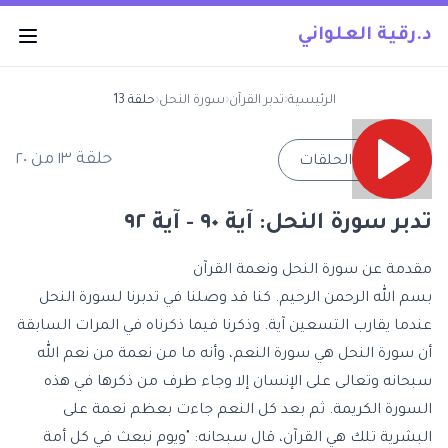
د.رقية العلواني
الرئيسية
‹
تدبر القرآن
‹
سورة النحل
‹
حلقة 13
حلقة
١٣
من
٢٠
→
جميع الحلقات
تدبر سورة النحل: آية ٩٠ - آية ٩٢
مقدمة عن سورة النحل ونعمة القرآن
بسم الله الرحمن الرحيم. كنا قد وصلنا في تدبرنا لسورة النحل
عندما يقارب التسعين آية. وذكرنا فيما ذكرناه في المرات السابقة
أن
سورة النحل هي سورة النعم
، وأنه ما من نعمة من نعم الله
سبحانه وتعالى على الإنسان إلا وجاء طرف من ذكرها في هذه
السورة الكريمة. ثم بعد كل النعم جاءت بعظم نعمة على
البشرية تلك هي القرآن، قال سبحانه: "ويوم نبعث في كل أمة