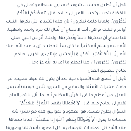
لأجل أن تُطبق فحسب، شوف كيف ربي سبحانه وتعالى في
اللفظة يتحبب ويُحبب الأمر إلى عباده، قال: "يَعِظُكُمْ لَعَلَّكُمْ
تَذَكَّرُونَ". ولماذا كلمة تذكرون؟ لأن هذه الأشياء التي ذكرها، الثلاث
أوامر والثلاث نواهي، أنت لا تحتاج أن تُقال لك مرة واحدة وانتهينا،
هذا تحتاج أن تتذكرها دائماً وتُذكر بها. ولذلك أُثر عن النبي صلى
الله عليه وسلم أنه كثيراً ما كان يبدأ الخطب: "إن يا عباد الله، عباد
الله، إِنَّ ٱللَّهَ يَأْمُرُ بِٱلْعَدْلِ وَٱلْإِحْسَـٰنِ وإيتاء ذي القربى لعلكم
تذكرون"، تذكرون أن هذا أعظم ما أمر به الله عز وجل.
نماذج لتطبيق العدل
لأجل أن تُحقق هذه الأشياء فيه لابد أن يكون لك فيها نصيب. ثم
جاءت عشرات الأمثلة والنماذج في السورة لتُبين كيفية تأسيس
العدل. من أعظم ما في القرآن العظيم أنه لما يأتي بالأمر العام
يُقدم لي نماذج فيه، قال: "وَأَوْفُوا۟ بِعَهْدِ ٱللَّهِ إِذَا عَـٰهَدتُّمْ".
السؤال يطرح نفسه، هو العهود والمواثيق هذه مع بشر؟ لأنه
سبحانه دا يقول: "وَأَوْفُوا۟ بِعَهْدِ ٱللَّهِ إِذَا عَـٰهَدتُّمْ"، لماذا سماها
عهد الله؟ كل العلاقات الاجتماعية، كل العقود بأشكالها وصورها،