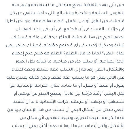
حين يأتي بهذه اللفظة يجمع فيها كل ما تستقبحه وتنفر منه
النفوس السليمة والفطرة والشرائع التي جاءت بالنهي عن كل
فاحشة، من القول أو من الفعل، فجاء بها جامعة. ولو نحن نظرنا
في جزئيات الفساد في أي مُجتمع، في أي، في الدنيا كلها، لن
نجدها تخرج عن هذا، فاحشة. المنكر درجة أقل ولكنه مُستنكر،
ثلاثية وحدة إذا وُجدت في أي مُجتمع حطّمته، فحشاء، منكر، بغي،
لماذا البغي؟ لماذا ما قال الظلم؟ الظلم هو ظلم عدم إعطاء
الحق لصاحبه، أو سلب حق من صاحبه، ما شابه بكل الصور
والأشكال، البغي إضافة إلى السلب معه تسلط ومعه اعتداء
على الآخر، يعني هو ما يسلب حقه فقط، ولكن كذلك يعتدي عليه
بقول، أو لفظ، أو فعل، أو ما شابه. مثال، الكرامة الإنسانية حق
لكل البشر، "وَلَقَدْ كَرَّمْنَا بَنِىٓ ءَادَمَ"، بقطع النظر عن لونهم، أو
جنسهم، أو دينهم، أو عرقهم، كرامة الإنسانية لا بد أن تُحفظ.
البغي شكل من أشكال البغي أن يُسلب من هذا الإنسان جزء من
هذه الكرامة، نتيجة لتجويع، ونتيجة لتهجير، لأي شكل من
الأشكال، ولكن يُضاف عليها الإهانة معها أكثر، يعني لا يسلب