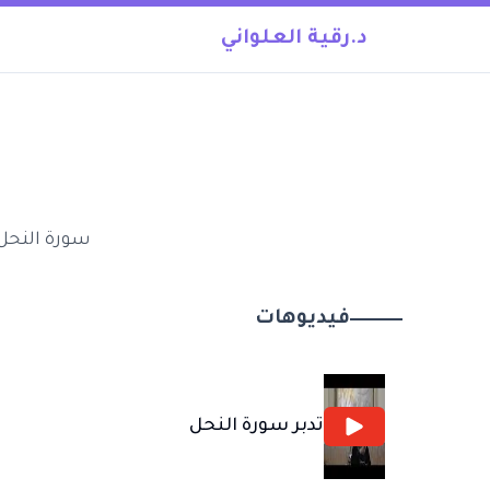
د.رقية العلواني
سورة النحل 
فيديوهات
تدبر سورة النحل