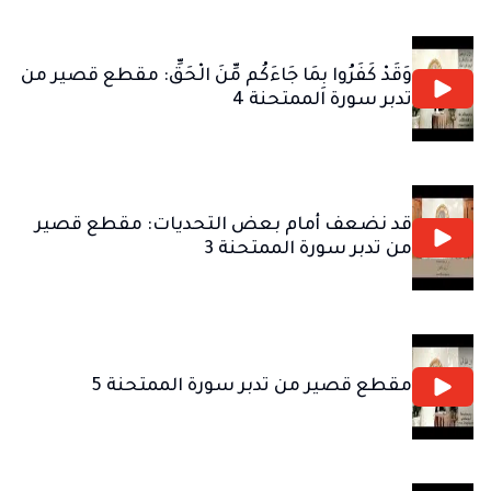
وَقَدْ كَفَرُوا بِمَا جَاءَكُم مِّنَ الْحَقِّ: مقطع قصير من
تدبر سورة الممتحنة 4
قد نضعف أمام بعض التحديات: مقطع قصير
من تدبر سورة الممتحنة 3
مقطع قصير من تدبر سورة الممتحنة 5