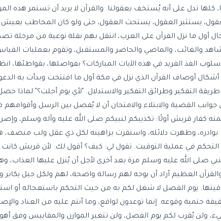
ا، كلها تدل على أنه يُستخف بعقولنا. والقرآن لا يريد أن تستمر هذه ال
عقول، يستثير العقول، يستحث العقول، حتى ولو كان المخاطب يعيش م
ال أول ما نزل القرآن على العرب، انتقل بهم نقلة نوعية من مرحلة تص
اهد والغائب، والماضي والحاضر والمستقبل، وتقوم بعمليات القياس 
 الفذ الفريد في هذه الآيات المباركات؟ بفواصلها، بقواطئها، انظر إل
أشكال أوصاف القرآن الذي نزل في مكة أول ما افتتحت وبدأت به الدعو
ي طريقة التفكير وطرائق التفكير والاستدلال. "لأي يوم أجلت؟" لماذا حص
ن جوانب القضية والابتلاء والامتحان أن لا يُفصل بين الرسل وأقوامهم في
ه كفار قريش أولًا: تكذيبكم لنبيكم صلى الله عليه وآله وسلم، وإصر
 بوادره، وظهرت دلائله، واستقرت براهينه لكل ذي عقل ولب منصف، هذا
التحكم في عملية التوقيت. تقول لي: كيف؟ أقول لك: لأن قريش كانت 
لنبي صلى الله عليه وسلم مرة بعد أخرى لأجل أن يُنزل عليها العذاب، وه
القرآن العظيم أراد أن يوجه لهم رسالة واضحة، لهم ولكل جيل يكابر وي
توقيتها. يوم الفصل لا شغل لكم به من حيث التحكم باستعجاله أو اس
ة حتمية وقوعه. إنما توعدون لواقع، وما أنتم عليه من العناد والإصرا
ء، ولن يُقرب لكم يوم الفصل، ولن تتغير الموازن والمقاييس وفق أهو