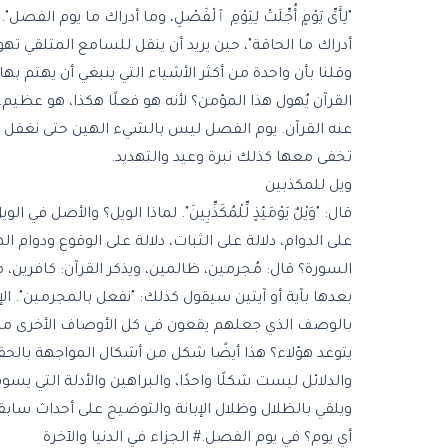
"لِأَىِّ يَوْمٍ أُجِّلَتْ لِيَوْمِ ٱلْفَصْلِ، وما أدراك ما يوم
أدراك ما الحاقة"، حين يريد أن ينقل للسامع المتلقي ت
وقلنا بأن واحدة من أكثر الأشياء التي ينبغي أن يهتم بها
القرآن يُهول هذا المؤمن؟ لأنه هو فعلًا هكذا، هو عظي
عنه القرآن. يوم الفصل ليس بالشيء الهين حتى نغفل عنه، حتى ل
تخفى معها كذلك نبرة وعيد والتهديد.
ويل للمكذبين
قال: "وَيْلٌ يَوْمَئِذٍ لِّلْمُكَذِّبِينَ". لماذا الويل؟ وا
على الدوام، دلالة على الثبات، دلالة على الوقوع ودوام الهلاك 
السورة؟ قال: مُجرمين، ظالمين، ويذكر القرآن: كافرين، 
بعدها بآية أو آيتين سيقول كذلك: "نفعل بالمجرمين". ا
بالوصف الذي جعلهم يقعون في كل الأوصاف الأخرى من إجرام، وظ
يتوعد هؤلاء؟ هذا أيضًا شكل من أشكال المواجهة بالحقيق
والدلائل ليست شكلًا واحدًا، والبراهين والأدلة التي يس
ويلقي بالظلال وظلال الإبانة والتوضيح على أحداث سابقة كما 
أي يوم؟ في يوم الفصل.# الجزاء في الدنيا والآخرة