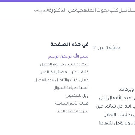
لاسل
كتب
بحوث
المنهجية
عن الدكتورة
العربية
في هذه الصفحة
حلقة
٦
من
١٢
بسم الله الرحمن الرحيم
شهادة الرسل في يوم الفصل
فتنة الاغترار بمصائر الظالمين
معنى أقتت والتأجيل ليوم الفصل
أهمية صياغة السؤال
بركاته.
ويل للمكذبين
 هذه الأفعال التي
هلاك الأمم السابقة
الله جل شأنه، حين
سرعة انقضاء الدنيا
كل ظلمات الجهل
ل، ولا يؤجل شهادة