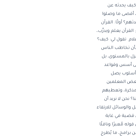
كيف يحدثه عن
، أقصى ما وصلوا
م؟ أولًا: القرآن
لقرآن يعلم ويدرِّب،
لام. تقول لي: كيف؟
بأن تخاطب الناس
زل بالمستوى، بل
على أسس وقواعد
ن أسلوب يصل
وبعض المعلمين
 مذكرة، وتعطيهم
 نحن لا نريد أن
 والوسائل للارتقاء
ى قضية في غاية
 مُعبرًا وناقلًا
ن برامج، ما يُطرح