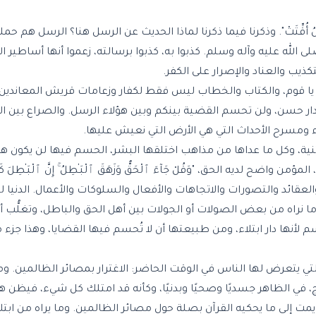
لُ أُقِّتَتْ". وذكرنا فيما ذكرنا لماذا الحديث عن الرسل هنا؟ الرسل هم حم
الله عليه وآله وسلم. كذبوا به، كذبوا برسالته، زعموا أنها أساطير الأ
ذيب والعناد والإصرار على الكفر.
ن يا قوم، والكتاب والخطاب ليس فقط لكفار وزعامات قريش المعاندين
بدار حسن، ولن تحسم القضية بينكم وبين هؤلاء الرسل. والصراع بين الإ
اء ومسرح الأحداث التي هي الأرض التي نعيش عليها.
نية، وكل ما عداها من مذاهب اختلقها البشر، الحسم فيها لن يكون هنا 
 لديه الحق، "وَقُلْ جَآءَ ٱلْحَقُّ وَزَهَقَ ٱلْبَـٰطِلُ ۚ إِنَّ ٱلْبَـٰطِلَ كَا
والعقائد والتصورات والاتجاهات والأفعال والسلوكات والأعمال. الدنيا
 ما نراه من بعض الصولات أو الجولات بين أهل الحق والباطل، وتغلُّب 
لأنها دار ابتلاء، ومن طبيعتها أن لا تُحسم فيها القضايا، وهذا جزء من
لتي يتعرض لها الناس في الوقت الحاضر: الاغترار بمصائر الظالمين. وم
ج، في الظاهر جسديًا وصحيًا وبدنيًا، وكأنه قد امتلك كل شيء، فيظن ه
يمت إلى ما يحكيه القرآن بصلة حول مصائر الظالمين. وما يراه من ابتل