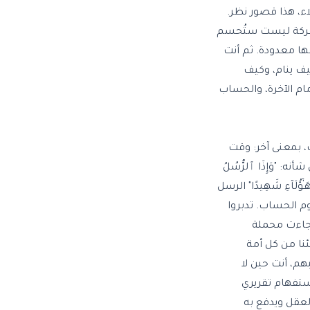
ء، هذا قصور نظر.
ع والمعركة ليست ستُحسم
مها معدودة. ثم أنت
كيف ينام، وكيف
ام الآخرة، والحساب
قت، بمعنى آخر: وقت
 "وَإِذَا ٱلرُّسُلُ
ٓؤُلَآءِ شَهِيدًا" الرسل
م الحساب. تدبروا
 جاءت محملة
نا من كل أمة
م، أنت حين لا
 استفهام تقريري
لعقل ويدفع به