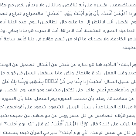
عفين، يفسره على أنه تناقض، وبالتالي ولا يريد أن يكون مع هؤلا
ُسُلُ أُقِّتَتْ، لِأَىِّ يَوْمٍ أُجِّلَتْ لِيَوْمِ ٱلْفَصْلِ". فالصراع والنزا
وم الفصل. أنت لا تنظر إلى ما عليه حال الظالمين اليوم، هذه الدنيا أيا
ك الطاغية. الصورة المكتملة أنت لا تراها، أنت لا تعرف هو ماذا يعاني، و
هر الخادعة، ولا يصدنك ما تراه من تنعم هؤلاء في دنيا كأنها ساعة أم
عظيمة.
ْ، لأي يوم أجلت؟" التأكيد هنا هو عبارة عن شكل من أشكال التفعيل من الو
ديد وقت الفعل ابتداءً وانتهاءً. ولكن ماذا سيفعل الرسل في قوله جل شأنه:
ثال: "فَكَيْفَ إِذَا جِئْنَا مِن كُلِّ أُمَّةٍۭ بِشَهِيدٍ وَجِئْنَا بِكَ عَلَىٰ هَـٰ
 أعلم، وبأقوامهم أعلم، ولكن حتى تكتمل مشاهد ومواقف يوم الفصل، يو
ث عن مقاصدها، وقلنا بأن مقصد السورة يوم الفصل، قلنا بأن السورة
ة من تلك المشاهد أن يسأل الرسل، الشهود، شهود على أقوامهم، "جئ
 يحفز هؤلاء المعاندين في كل عصر وزمن عن موقفهم، عن حقيقة تكذيبه
رتب على ذلك؟ قال: "وَإِذَا ٱلرُّسُلُ أُقِّتَتْ"، ثم قال: "لأي يوم أجلت؟"
ولن كان في نفس الوقت. "لأي يوم أجلت؟" تدبر في القرآن كيف يستحث ا