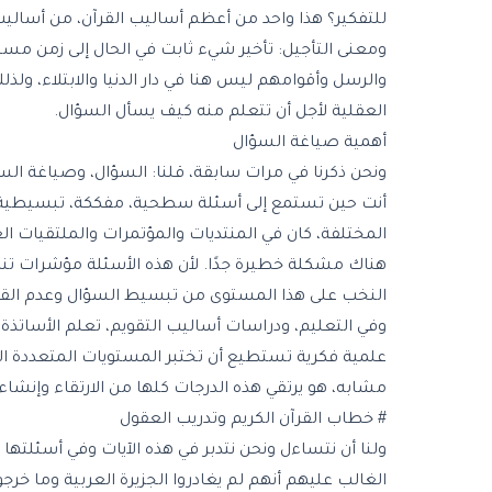
للتفكير؟ هذا واحد من أعظم أساليب القرآن، من أساليب 
ومعنى التأجيل: تأخير شيء ثابت في الحال إلى زمن مستقب
والرسل وأقوامهم ليس هنا في دار الدنيا والابتلاء، ول
العقلية لأجل أن تتعلم منه كيف يسأل السؤال.
أهمية صياغة السؤال
ونحن ذكرنا في مرات سابقة، قلنا: السؤال، وصياغة ال
أنت حين تستمع إلى أسئلة سطحية، مفككة، تبسيطية، سو
المختلفة، كان في المنتديات والمؤتمرات والملتقيات 
هناك مشكلة خطيرة جدًا. لأن هذه الأسئلة مؤشرات تن
النخب على هذا المستوى من تبسيط السؤال وعدم القدر
وفي التعليم، ودراسات أساليب التقويم، تعلم الأسات
علمية فكرية تستطيع أن تختبر المستويات المتعددة المتف
مشابه، هو يرتقي هذه الدرجات كلها من الارتقاء وإنشاء 
# خطاب القرآن الكريم وتدريب العقول
ولنا أن نتساءل ونحن نتدبر في هذه الآيات وفي أسئلتها
الغالب عليهم أنهم لم يغادروا الجزيرة العربية وما خرج