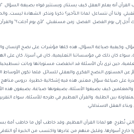
القرآن أنه يعلم العقل كيف يستثار، ويستثير قواه بصيغة السؤال. "لأ
لي. ولنا أن نتساءل: لماذا التأخير؟ ذكرنا ونذكر: الشهادة ليست، والح
ذلك أُجل إلى يوم الفصل. الفصل: زمن مستقبلي. "لأي يوم أجلت؟" والقر
سؤال، وكيفية صياغة السؤال، هذه كلها مؤشرات على نضج الإنسان وا
اء كان ذلك في مؤسساتنا التعليمية، كان في أسرنا، كان على الهوا
العلمية، حين ترى بأن الأسئلة قد انخفضت مستوياتها وباتت تسطيحية
مّ عن المستوى النضج الفكري والعقلي للسائل. فلما تكون الأوساط ا
ة على صياغة سؤال معتبر، هذه فيه إشكالية خطيرة. دروس مناهج تع
ذة والمعلمين كيف يصيغوا الأسئلة، يصيغونها صياغة، يصيغون هذه ا
اوتة بين الطلبة. والقرآن العظيم في طرحه للأسئلة، سواء التقريرية أ
وبناء العقل الاستدلالي.
 التي تُطرح: هو لماذا القرآن العظيم، وقد خاطب أول ما خاطب أمة ب
وا خارج أسوارها، وقليل منهم من غادرها واكتسب من الخبرة أو التلاقي 