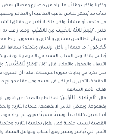
وذكرنا ونذكر دومًا أن ما نراه من مصارع ومصائر بعض ا
شأنه قد يُظهر للناس عاقبة الطاغية أو الظالم ومصيره،
في متحف أو مشابأ، ولكن ذلك لا يُغير من حقائق الأشياء. 
قليل، "لِيَمِيزَ ٱللَّهُ ٱلْخَبِيثَ مِنَ ٱلطَّيِّبِ، ومما 
فيرى أن الظالمين يمشون ويأكلون ويتمتعون، اربط معي ف
مُّجْرِمُونَ
". ما قيمة أن يأكل الإنسان ويتمتع؟ سماها القر
يُقاس بها لا زمن العذاب الممتد في الآخرة، ولا نوعه، و
الأذهان والعقول والأفكار. قال: "وَيْلٌ يَوْمَئِذٍ لِّلْمُكَذ
نحن ذكرنا في بدايات سورة المرسلات، قلنا: أن السورة 
الحقيقة، الآمن إن لم تكن في نفسه وفي عقله موانع من
هلاك الأمم السابقة
قال: "أَلَمْ نُهْلِكِ ٱلْأَوَّلِينَ" لماذا جاء بالحديث ع
يفهموها، وبعض الناس لا يفهمها. علماء التاريخ والحضا
أبد الآبدين، كلها تبدأ، وشيئًا فشيئًا تقوى، ثم تزداد 
القضية ليست حتمية كمن يقول بحتمية التاريخ وحتمية نه
الأمم التي تُباشر وتسير وفق أسباب وعوامل الفساد وال