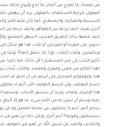
من قضايا، ما يُطرح من أفكار، ما يُباع ويُروج كذلك علين
العقول، مرحلة الاستخفاف بالعقول، يريد أن ينهض بال
التبسيط والتفكيك والتصطيح، كما كان عليه الأمر والح
أخرى تعرف كيف تربط بين الظواهر، وكيف تربط بين الش
كيف علمها بذاك الطريق العجيب السهل الممتنع، والأسلوب
تحتوي على مفردة أو مفردتين أو ثلاث، هذا هو شكل من 
وبكلمتين، وثلاث كلمات، وإذا بك تنتقل انتقالًا نوعيًا ف
تأخير الثابت إلى زمن المستقبل؟ لأن جانبًا، كما ذكرنا، م
لهذا الكلام من معنى ومغزى ومقصد، والآيات تُحدث زعمت
هذا، وموقفكم المتحجر على الرغم من أن الحق قد لاحت
حسم الموقف، ولن يُحسم الموقف الآن، أنتم لا تملكون 
هذا الإصرار، وتعاند، وتريد أن تستبق الأحداث، وتستفز ا
عليه وسلم أن ليس له من الأمر شيء، ما هو إلا مُبلغ. و
بيدكم أنتم، أنتم لا تتحكمون في عملية الفصل ولا في 
تستبطئون وقوعه؟ أنتم أحرار، ولكن ذلك لن يغير من حقيق
والتكذيب والصد عن سبيل الله، لن يُغير من الموقف شي