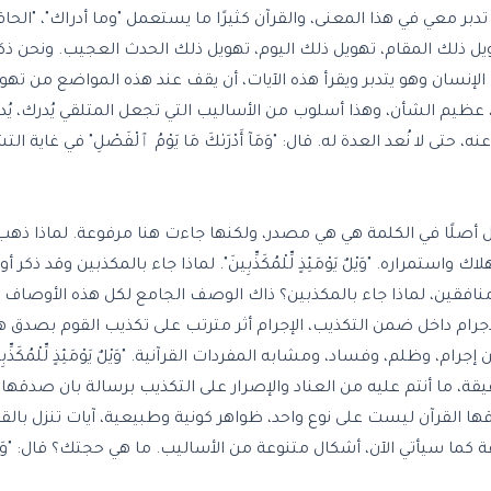
 الفصل". تدبر معي في هذا المعنى، والقرآن كثيرًا ما يستعمل "وما أدراك"، "
الحاق
هويل ذلك المقام، تهويل ذلك اليوم، تهويل ذلك الحدث العجيب. ونحن ذ
 الإنسان وهو يتدبر ويقرأ هذه الآيات، أن يقف عند هذه المواضع من تهوي
م، عظيم الشأن، وهذا أسلوب من الأساليب التي تجعل المتلقي يُدرك، ي
ا نُعد العدة له. قال: "وَمَآ أَدْرَىٰكَ مَا يَوْمُ ٱلْفَصْلِ" في غاية ال
لأصل في الويل أصلًا في الكلمة هي هي مصدر، ولكنها جاءت هنا مرفوعة. لماذا ذهب
واستمراره. "وَيْلٌ يَوْمَئِذٍ لِّلْمُكَذِّبِينَ". لماذا جاء بالمكذبين وقد ذك
منافقين، لماذا جاء بالمكذبين؟ ذاك الوصف الجامع لكل هذه الأوصاف ال
لإجرام داخل ضمن التكذيب، الإجرام أثر مترتب على تكذيب القوم بصدق ه
لم، وفساد، ومشابه المفردات القرآنية. "وَيْلٌ يَوْمَئِذٍ لِّلْمُكَذِّبِين
ة، ما أنتم عليه من العناد والإصرار على التكذيب برسالة بان صدقها، 
وقها القرآن ليست على نوع واحد، ظواهر كونية وطبيعية، آيات تنزل بالق
سيأتي الآن، أشكال متنوعة من الأساليب. ما هي حجتك؟ قال: "وَيْلٌ يَوْمَئِذٍ