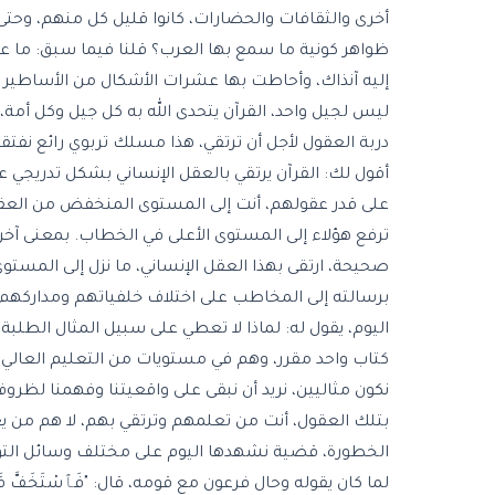
أخرى والثقافات والحضارات، كانوا قليل كل منهم، وحت
ظواهر كونية ما سمع بها العرب؟ قلنا فيما سبق: ما عر
إليه آنذاك، وأحاطت بها عشرات الأشكال من الأساطير وال
ليس لجيل واحد، القرآن يتحدى الله به كل جيل وكل أمة، و
دربة العقول لأجل أن ترتقي، هذا مسلك تربوي رائع نفتق
أقول لك: القرآن يرتقي بالعقل الإنساني بشكل تدريج
على قدر عقولهم، أنت إلى المستوى المنخفض من العقول
ترفع هؤلاء إلى المستوى الأعلى في الخطاب. بمعنى آخر
صحيحة، ارتقى بهذا العقل الإنساني، ما نزل إلى الم
برسالته إلى المخاطب على اختلاف خلفياتهم ومداركهم
اليوم، يقول له: لماذا لا تعطي على سبيل المثال الطل
كتاب واحد مقرر، وهم في مستويات من التعليم العالي؟ يق
نكون مثاليين، نريد أن نبقى على واقعيتنا وفهمنا لظرو
بتلك العقول، أنت من تعلمهم وترتقي بهم، لا هم من يعل
الخطورة، قضية نشهدها اليوم على مختلف وسائل التواصل
لما كان يقوله وحال فرعون مع قومه، قال: "فَٱسْتَخَفَّ ق