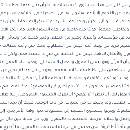
ى من كان على هذا المستوى، كيف يخاطبه القرآن بكل هذه الخطابات؟ 
فوا عن النجوم إلا أنهم يهتدون بها في الصحراء في رحلاتهم وسيرهم
خرافات، ويأتي القرآن ويحدثهم بشيء لم يُسبق إليه. لماذا القرآن يحدثه
يخاطب جمهورًا كونيًا فيه خاصة في هذه السورة المباركة. الأمر الآخر: ا
ده في مؤسساتنا وأسرنا، وكثير من النظم، وكثير كذلك من وسائل الإع
ي عظيم فريد من نوعه. أنت، ليس من المطلوب منك حتى وأنت مطالب 
 والأفكار، لا، هذه ليس من الحكمة في شيء. تبسّط نعم، ولكن لا تن
، أن القرآن وهو ينشئ العقول والعقل الاستدلالي، ويعيد بناء العقل 
ستوى المنخفض حتى يخاطبهم بكلام يفهمه، وهو في كل هذا لم يخرج ع
 ومستوياتهم الثقافية والعلمية. يا لعظمة القرآن! بعض الأساتذة 
بة كتبًا ومصادر يطلعون على أشياء أخرى في الموضوع؟ لماذا تعطيهم
ول لك: ألا تنظر؟ ألا تفهم؟ ألا تعرف المستوى الذي وصل إليه طلابنا؟
ف الطلب، وما يحيط بنا من تحديات. في ذات الوقت، عليك أن تجد السبل
موك وينزلوا بمستوى التعليم إلى مستويات دنيا. وهذا الأمر يجرنا إل
 والإعلام: مرحلة الاستخفاف بالعقول. ورب جل شأنه حين قال في قوله
َوْمَهُۥ فَأَطَاعُوهُ". نحن نعيش في مرحلة استخفاف بالعقول، ما يُطرح م