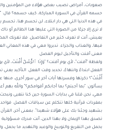
صعوبات، أمراض تصيب بعض هؤلاء من المؤمنين والمستض
حسمه القرآن في السورة المباركة، كيف حسمه؟ قال: "وَإِذَا ٱلرّ
في هذه الدنيا التي هي دار ابتلاء، لن تحسم هنا، تحسم ي
لا ترى إلا جزءًا من الصورة التي عليها هذا الظالم أو ذا
يعيش، أنت لا تعرف كثير من التفاصيل. فلا تغرنك المظا
فيها، والعذاب والجزاء. تدبروا معي في هذه المعاني ال
معنى أقتت والتأجيل ليوم الفصل
ولفظة "أقتت"، لأي يوم أقتت؟ "وَإِذَا ٱلرُّسُلُ أُقِّتَت
الفعل ابتداءً وانتهاءً، تحديد وقت الفعل. التأكيد يعني تح
أُقِّتَتْ"؟ ذكرتها وفسرتها آيات أخر في سور أخرى، منها على سبيل الم
يسألون: "بما أجبتم؟ بما أجابكم أقوامكم؟" والله بهم
معي، نحن قلنا في بدايات السورة حين كنا نتغيى ونبح
بمفردات قرآنية كلها تتكلم عن سياقات الفصل. فواحد
بشهيد وجئنا بك على هؤلاء شهيدا". بمعنى آخر، القرآن
تصدق بهذا الإيمان ولا بهذا الدين، أنت مدرك مسؤولية ما يت
يحمل من التقريع والتوبيخ والوعيد والتهديد ما يحمل، 