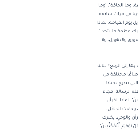
ة، وما الحاقة
"، "وما
كرنا في مرات سابقة
ل يوم القيامة. لماذا
ُدرك عظمة ما يتحدث
تشويق والتهويل، ولا
 بها إلى الرفع؟ دلالة
ر أوصافًا مختلفة في
تي تندرج تحتها.
ذه الرسالة. فجاء
َ". لماذا القرآن
وجاءت الدلائل،
رآن والوحي، يخبرك
 لِّلْمُكَذِّبِينَ"،