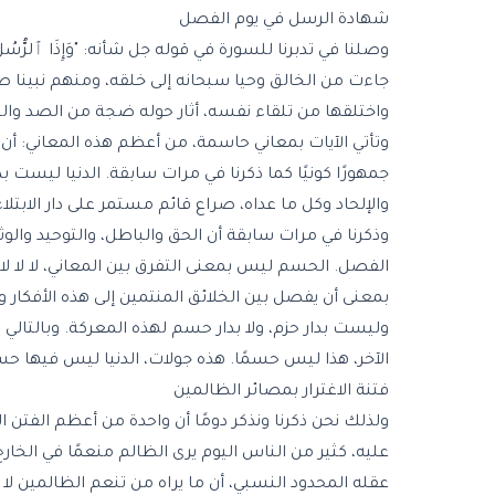
شهادة الرسل في يوم الفصل
وصلنا في تدبرنا للسورة في قوله جل شأنه: "وَإِذَا ٱلرُّسُ
جاءت من الخالق وحيا سبحانه إلى خلقه، ومنهم نبينا صلى 
واختلقها من تلقاء نفسه، أثار حوله ضجة من الصد والتك
وتأتي الآيات بمعاني حاسمة، من أعظم هذه المعاني: أ
جمهورًا كونيًا كما ذكرنا في مرات سابقة. الدنيا ليست 
والإلحاد وكل ما عداه، صراع قائم مستمر على دار الابتل
وذكرنا في مرات سابقة أن الحق والباطل، والتوحيد والوث
الفصل. الحسم ليس بمعنى التفرق بين المعاني، لا لا لا، المؤمن واضح
بمعنى أن يفصل بين الخلائق المنتمين إلى هذه الأفكار 
وليست بدار حزم، ولا بدار حسم لهذه المعركة. وبالتالي
الآخر، هذا ليس حسمًا. هذه جولات، الدنيا ليس فيها حسم 
فتنة الاغترار بمصائر الظالمين
ولذلك نحن ذكرنا ونذكر دومًا أن واحدة من أعظم الفتن ا
عليه، كثير من الناس اليوم يرى الظالم منعمًا في الخار
عقله المحدود النسبي، أن ما يراه من تنعم الظالمين لا 