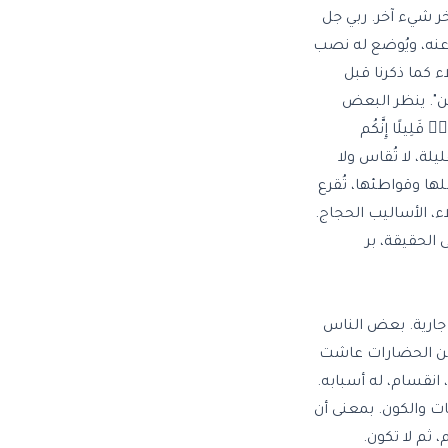
خر شيء آخر. ربي جل
 عنه، ويُوضع له نصب
ء كما ذكرنا قبل
لمين". ينظر البعض
۟ قَلِيلًا إِنَّكُم
لة، لا تُقاس ولا
لها وقواطئها، تُقرع
دلاء، الأساليب الحجاج.
الحقيقة، بر
نة جارية. بعض الناس
ة من الحضارات عاشت
 انقسام، له أسبابه.
ات والكون. بمعنى أن
 ثم لا تكون.