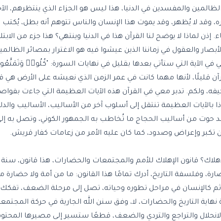
لظالمين والمفسدين في الدنيا، هذا ليس هو الجزاء الذي ينتظرهم، الآ
 وقد لا يُظهر، وقد يموت هذا الإنسان والناس تتوهم أنه بطل، يُكتب
إذن لماذا لا يوضح لنا القرآن هذا في الدنيا وينتهي؟ هذا جزء من الابتلا
زاغت به الأبصار والعقول في زماننا الذين عيشوا فيه هو الاغترار بمصائر الظا
ي الآية التي ستأتي بعدها بقليل في نهايات السورة: "
كُلُوا۟ وَتَمَتَّعُوا
آن قليلًا، لأنها مهما كانت في عمر الزمن الذي نعيشه على الأرض هي قلي
لكيفه، ولكم. تدبر معي في القرآن هذه الآيات العظيمة التي جاءت بفواص
ِّبِينَ". وإذا بالآيات العظيمة تنتقل إلى أسلوب آخر من الأساليب، الأساليب وال
قد حوت من أساليب الحجاج ما تُخاطب به الجمهور الكوني، وتصل به إلى 
 تكبر وإعراض وصدود، كما كان عليه الأمر من زعامات كفار قريش.
ن قانون الإهلاك؟ قانون الإهلاك للأمم والمجتمعات والحضارات، هذا قانون، س
رة، وفلسفة التاريخ، أدرك تمامًا هذا القانون: ما من أمة ولا حضار
قوة، ثم كالإنسان في مراحل تطوره وحياته، تصل إلى مرحلة الضعف، تفكك،
اية التاريخ والحضارات، لا، وفق سنن الله الجارية في حركة المجتمع
انحلال والتراجع والتردي والضعف، قطعًا ستسير إلى مصيرها المحتوم،