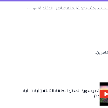
لاسل
كتب
بحوث
المنهجية
عن الدكتورة
العربية
افرين.
تدبر سورة المدثر: الحلقة الثالثة { آية ٦ - آية
٢٥}