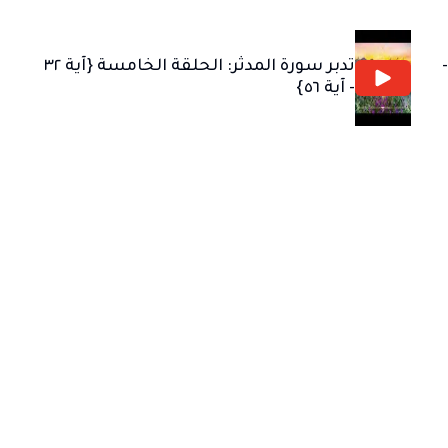
 الحلقة الرابعة {آية ٢٦ -
تدبر سورة المدثر: الحلقة الخامسة {آية ٣٢
- آية ٥٦}