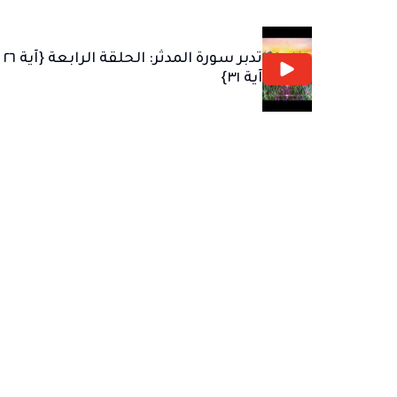
تدبر سورة المدثر:
آية ٣١}