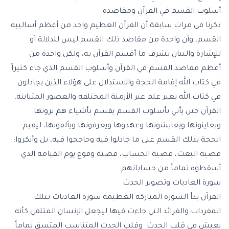
أسلوب القسم في القرآن ومقاصده
ذكرنا في مرات سابقة أن القرآن العظيم واحد من أعظم أساليبه
القسم، وأن واحدة من مقاصد ذلك القسم ليس للدلالة أو
للإشارة والبيان بشرف ما أقسم القرآن به، ولكن واحدة من
أعظم مقاصد القسم في القرآن وأسلوب القسم الذي جاء كثيراً
في كتاب الله إقامة الحجة والاستدلال على هؤلاء الذين يجادلون
في كتاب الله بغير علم عبر الأزمنة المختلفة والعصور المتباينة.
القرآن حين يأتي بأسلوب القسم يقسم بأشياء هم يرونها
ويعاينونها ويعايشونها وعهدوها ويعرفونها ويألفونها، ليقيم
الحجة بذلك القسم على ما جادلوا فيه وحاججوا فيه، بل وأنكروا:
قضية البعث، قضية الحساب، قضية وقوع يوم القيامة الذي
أسقطوه تماماً من حساباتهم.
سورة العاديات وتصوير الحدث
القرآن بدأ السورة المباركة العظيمة سورة العاديات بتلك
المفردات والفرائد التي جاءت فيها ليجعل الإنسان المتلقي كأنه
يعيش في قلب الحدث. وقلب الحدث المتناسب المتسق تماماً