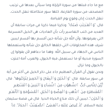
مع ما جاء قبلها من
سورة الزلزلة
وما سيأتي بعدها في ترتيب
المصحف من سورة القارعة، كلها سور متكاملة تنقل الحدث،
تنقل الحدث إبان وقوع يوم القيامة.
قال: "وَٱلْعَـٰدِيَـٰتِ ضَبْحًا". وذكرنا فيما ذكرنا في مرات سابقة أن
العديد من كتب التفاسير رأت بأن العاديات هي الخيل المسرعة
التي يعرفونها، وأن الله جل شأنه حين أقسم بها أقسم ليبين
شرف هذه المخلوقات التي خلقها الخالق جل شأنه واستعملها
الناس في الجهاد في سبيل الله. وهذا ما دعاهم لأن يقولوا إن
السورة مدنية أو ما تستعمل فيه الخيول، والعرب أمة اعتزت
بالخيول وما تزال.
ونحن نقول أن القرآن العظيم جاء على ذكر الخيل في أكثر من آية
في سور سابقة. قال: "وَٱلْخَيْلَ وَٱلْبِغَالَ وَٱلْحَمِيرَ لِتَرْكَبُوهَا". قال:
"زُيِّنَ لِلنَّاسِ حُبُّ ٱلشَّهَوَٰتِ مِنَ ٱلنِّسَآءِ وَٱلْبَنِينَ وَٱلْقَنَـٰطِيرِ
ٱلْمُقَنطَرَةِ مِنَ ٱلذَّهَبِ وَٱلْفِضَّةِ وَٱلْخَيْلِ ٱلْمُسَوَّمَةِ وَٱلْأَنْعَـٰمِ
وَٱلْحَرْثِ"، ليبين أن ذلك متاع الحياة الدنيا. قال في قصة سليمان
عليه السلام: "إِذْ عُرِضَ عَلَيْهِ بِٱلْعَشِىِّ ٱلصَّـٰفِنَـٰتُ ٱلْجِيَادُ". إذاً