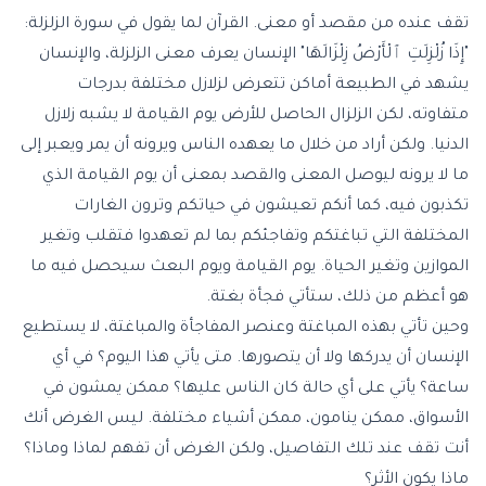
تقف عنده من مقصد أو معنى. القرآن لما يقول في سورة الزلزلة:
"إِذَا زُلْزِلَتِ ٱلْأَرْضُ زِلْزَالَهَا" الإنسان يعرف معنى الزلزلة، والإنسان
يشهد في الطبيعة أماكن تتعرض لزلازل مختلفة بدرجات
متفاوته، لكن الزلزال الحاصل للأرض يوم القيامة لا يشبه زلازل
الدنيا. ولكن أراد من خلال ما يعهده الناس ويرونه أن يمر ويعبر إلى
ما لا يرونه ليوصل المعنى والقصد بمعنى أن يوم القيامة الذي
تكذبون فيه، كما أنكم تعيشون في حياتكم وترون الغارات
المختلفة التي تباغتكم وتفاجئكم بما لم تعهدوا فتقلب وتغير
الموازين وتغير الحياة. يوم القيامة ويوم البعث سيحصل فيه ما
هو أعظم من ذلك، ستأتي فجأة بغتة.
وحين تأتي بهذه المباغتة وعنصر المفاجأة والمباغتة، لا يستطيع
الإنسان أن يدركها ولا أن يتصورها. متى يأتي هذا اليوم؟ في أي
ساعة؟ يأتي على أي حالة كان الناس عليها؟ ممكن يمشون في
الأسواق، ممكن ينامون، ممكن أشياء مختلفة. ليس الغرض أنك
أنت تقف عند تلك التفاصيل، ولكن الغرض أن تفهم لماذا وماذا؟
ماذا يكون الأثر؟