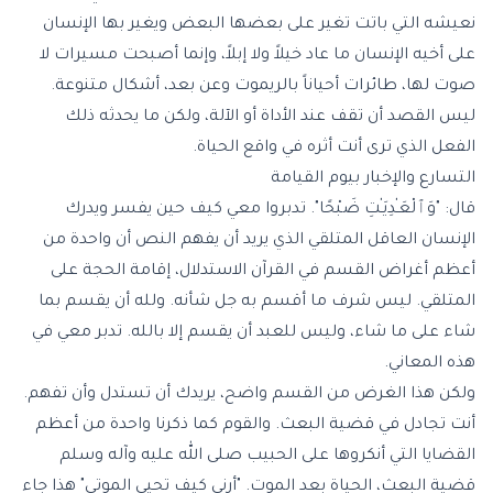
نعيشه التي باتت تغير على بعضها البعض ويغير بها الإنسان
على أخيه الإنسان ما عاد خيلاً ولا إبلاً، وإنما أصبحت مسيرات لا
صوت لها، طائرات أحياناً بالريموت وعن بعد، أشكال متنوعة.
ليس القصد أن تقف عند الأداة أو الآلة، ولكن ما يحدثه ذلك
الفعل الذي ترى أنت أثره في واقع الحياة.
التسارع والإخبار بيوم القيامة
قال: "وَٱلْعَـٰدِيَـٰتِ ضَبْحًا". تدبروا معي كيف حين يفسر ويدرك
الإنسان العاقل المتلقي الذي يريد أن يفهم النص أن واحدة من
أعظم أغراض القسم في القرآن الاستدلال، إقامة الحجة على
المتلقي. ليس شرف ما أقسم به جل شأنه. ولله أن يقسم بما
شاء على ما شاء، وليس للعبد أن يقسم إلا بالله. تدبر معي في
هذه المعاني.
ولكن هذا الغرض من القسم واضح، يريدك أن تستدل وأن تفهم.
أنت تجادل في قضية البعث. والقوم كما ذكرنا واحدة من أعظم
القضايا التي أنكروها على الحبيب صلى الله عليه وآله وسلم
قضية البعث، الحياة بعد الموت. "أرني كيف تحيي الموتى" هذا جاء