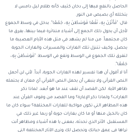
الحاصل بالنقع فيها إلى دخان كثيف كأنه ظلام ليل دامس لا
يتخلله أي بصيص من النور.
قال: "فَأَثَرْنَ بِهِۦ نَقْعًا فَوَسَطْنَ بِهِۦ جَمْعًا". يدخل في وسط الجموع
لأجل أن يحول ذلك الجمع إلى أشياء متناثرة فيما بينها، يفرق ما
كان مجتمعاً. من منا لم يشهد في مثل هذه الأيام العصيبة ما
يحصل، وكيف تتنزل تلك الغارات والمسيرات والغارات الجوية
لتفرق تلك الجموع في الوسط وتقع في الوسط: "فَوَسَطْنَ بِهِۦ
جَمْعًا".
أنا لا أقول أن هذا تفسير لهذه الغارات الجوية، أبداً. لأني لن أحمل
النص القرآني ولا ينبغي أن يحمل النص القرآني أي معان لا يحتمله
ظاهر الآية. لكن القصد أن تقف عند ما هو أبعد. لماذا ذكر
الغارات؟ ولماذا ذكر الإغارة؟ وما القصد من وقوف القرآن عند
هذه المظاهر التي تكون مواكبة للغارات المختلفة؟ سواء كان ما
كان بالخيل منها أو ما كان بغارات جوية أو ربما غير ذلك في
المستقبل. الأثر الذي تحدثه، بمعنى يا هذه أشياء ومظاهر أنت
تراها في عمق حياتك وتحصل لك وترى الآثار المختلفة التي