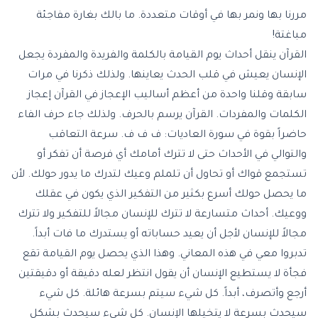
مررنا بها ونمر بها في أوقات متعددة. ما بالك بغارة مفاجئة
مباغتة!
القرآن ينقل أحداث يوم القيامة بالكلمة والفريدة والمفردة يجعل
الإنسان يعيش في قلب الحدث يعاينها. ولذلك ذكرنا في مرات
سابقة وقلنا واحدة من أعظم أساليب الإعجاز في القرآن إعجاز
الكلمات والمفردات. القرآن يرسم بالحرف. ولذلك جاء حرف الفاء
حاضراً بقوة في سورة العاديات: ف ف ف. سرعة التعاقب
والتوالي في الأحداث حتى لا تترك أمامك أي فرصة أن تفكر أو
تستجمع قواك أو تحاول أن تلملم وعيك لتدرك ما يدور حولك. لأن
ما يحصل حولك أسرع بكثير من التفكير الذي يكون في عقلك
ووعيك. أحداث متسارعة لا تترك للإنسان مجالاً للتفكير ولا تترك
مجالاً للإنسان لأجل أن يعيد حساباته أو يستدرك ما فات أبداً.
تدبروا معي في هذه المعاني. وهذا الذي يحصل يوم القيامة تقع
فجأة لا يستطيع الإنسان أن يقول انتظر لعله دقيقة أو دقيقتين
أرجع وأتصرف، أبداً. كل شيء سيتم بسرعة هائلة. كل شيء
سيحدث بسرعة لا يتخيلها الإنسان. كل شيء سيحدث بشكل