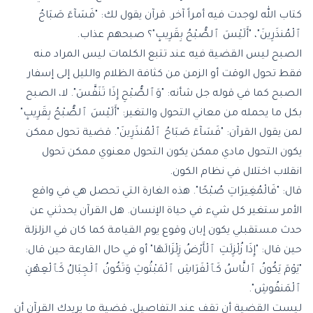
كتاب الله لوجدت فيه أمراً آخر. قرآن يقول لك: "فَسَآءَ صَبَاحُ
ٱلْمُنذَرِينَ"، "أَلَيْسَ ٱلصُّبْحُ بِقَرِيبٍ"؟ صبحهم عذاب.
الصبح ليس القضية فيه عند تتبع الكلمات ليس المراد منه
فقط تحول الوقت أو الزمن من كثافة الظلام والليل إلى إسفار
الصبح كما في قوله جل شأنه: "وَٱلصُّبْحِ إِذَا تَنَفَّسَ". لا، الصبح
بكل ما يحمله من معاني التحول والتغير: "أَلَيْسَ ٱلصُّبْحُ بِقَرِيبٍ"
لمن يقول القرآن: "فَسَآءَ صَبَاحُ ٱلْمُنذَرِينَ". قضية تحول ممكن
يكون التحول مادي ممكن يكون التحول معنوي ممكن تحول
انقلاب اختلال في نظام الكون.
قال: "فَالْمُغِيرَاتِ صُبْحًا". هذه الغارة التي تحصل هي في واقع
الأمر ستغير كل شيء في حياة الإنسان. هل القرآن يحدثني عن
حدث مستقبلي يكون إبان وقوع يوم القيامة كما كان في الزلزلة
حين قال: "إِذَا زُلْزِلَتِ ٱلْأَرْضُ زِلْزَالَهَا" أو في حال القارعة حين قال:
"يَوْمَ يَكُونُ ٱلنَّاسُ كَٱلْفَرَاشِ ٱلْمَبْثُوثِ وَتَكُونُ ٱلْجِبَالُ كَٱلْعِهْنِ
ٱلْمَنفُوشِ".
ليست القضية أن تقف عند التفاصيل، قضية ما يريدك القرآن أن