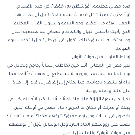
هذه معاني عظيمة: "فَوَسَطْنَ بِهِۦ جَمْعًا". كل هذه الأقسام:
"وَٱلْعَـٰدِيَـٰتِ ضَبْحًا" كل هذه الأقسام جاءت لأجل أن تحدث هذا
المعنى. هذه من أعظم أوجه البلاغة وأسلوب القرآن العظيم
الذي يأتيك بأحسن البيان والألفاظ والمعاني بما يقتضيه الحال
وما يقتضيه السياق كذلك. تقول: في أي حال؟ حال التكذيب بيوم
القيامة.
إيقاظ القلوب قبل فوات الأوان
تدبر معي في المعاني. أنت حين تخاطب إنساناً يحاجج ويجادل في
يوم القيامة، يستبعد وقوعه، لا يستطيع أن يفهم أبداً أبعد مما
يراه أو يشعره بحواسه، هذا يحتاج إلى إيقاظ، إلى قرع، إلى طرق
على قلبه وعقله ووعيه.
ذكرنا في سورة الزلزلة قلنا ماذا لو أنك أنت لا قدر الله تتعرض في
بيتك أو منزلك أو مكان ما لحريق؟ ماذا تفعل في أولئك الذين
يغطون في سبات وفي نوم عميق؟ تتركهم هكذا؟ أم مستعد أنك
تصب على رؤوسهم الماء البارد وكل الوسائل لأجل أن توقظهم
قبل فوات الأوان؟ ولله المثل الأعلى.