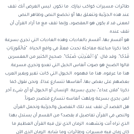
طائرات مسيرات كواكب نيازك. ما تكون. ليس الغرض أنك تقف
عند هذه الجزئية وتتعلق بها أو تخضع النص وظاهر النص
لمعنى قد لا يكون هو المقصود، وإنما تقف مع ما أراد القرآن أن
تقف عنده.
هو أقسم بها، أقسم بالعاديات وهذه العاديات التي تجري بسرعة
كما ذكرنا مباغتة مفاجئة تحدث فعلاً في واقع الحياة. "فَالْمُورِيَاتِ
قَدْحًا". وقد قال: "وَٱلْعَـٰدِيَـٰتِ ضَبْحًا". صحيح الكثير من المفسرين
قالوا الضبح هو صوت أنفاس الخيل التي تعدو وتجري مسرعة.
هذا ما عرفوه، هذا ما فهموه. الخيول التي كانت تغير ويغير العرب
بعضهم على بعض بها، أنفاسها تتسارع عداءً. ونحن نقول كما
ذكرنا "فلان عداء"، يجري بسرعة. الإنسان أو الخيول أو أي شيء آخر
لمن يجري بسرعة ويلهث أنفاسه تتسارع فتصدر صوتاً.
هل القصد أن تقف عند تلك التفصيل والجزئية وتحمل القرآن
والنص في القرآن تفاصيل لا يقصد؟ من القسم أن يستدل بهذا
الذي تراه أنت وتشهده. الزمان الذي نزل فيه القرآن العظيم ما
كان زمان فيه مسيرات وطائرات وما شابه. الزمان الذي الآن