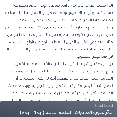
الآن سنبدأ بقراع الأجراس وهذه صافرة الإنذار حريق وتصرفوا
تماماً كما لو أن هناك حريق وقع بالفعل. وبالفعل هذا ما قمنا به.
تجربة، لماذا التجربة تجعلك تعيش الحدث؟ حتى الشعور
والخوف والفزع مطلوب أنك تشعر به في ذاك الوقت. لماذا؟ حتى
تعرف كيف تجرب كيف ستتصرف في ذاك الموقف العظيم. في
كتاب الله وفي القرآن، القرآن لا يعطيك نوع من أنواع التدريب هنا
على يوم القيامة حتى تعد نفسك ماذا ستفعل يوم القيامة. لا، لا،
لأن هذا ليس مطلوب.
بل على عكس تدريباتنا في الدنيا ندرب أنفسنا ماذا سنفعل إذا
وقع الحريق. القرآن لا يريدك أن تتدرب ماذا ستفعل إذا وقعت
القيامة، ليس هناك شيء تفعله. أنت لن يكون بمقدورك أن
تفعل شيئاً. ليس هذا وقت الفعل. وإن القرآن يسوق لك أحداث
القيامة لتأمن وإن تقرأ ما هو أجل وتتدبره لتهيئ نفسك به في
حياة دنياك قبل أن تقوم القيامة. لأن هذا الأوان هو أوان العمل،
الحلقة التالية
←
هذا وقت العمل وليس وقت العمل أن تقوم بما ينبغي أن تقوم
تدبّر سورة العاديات: الحلقة الثالثة {آية ٦ - آية ٧}
به وقد قامت القيامة.