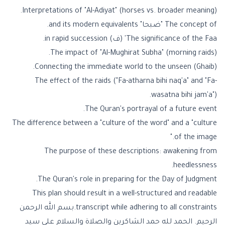
Interpretations of "Al-Adiyat" (horses vs. broader meaning).
The concept of "ضبحا" and its modern equivalents.
The significance of the Faa' (ف) in rapid succession.
The impact of "Al-Mughirat Subha" (morning raids).
Connecting the immediate world to the unseen (Ghaib).
The effect of the raids ("Fa-atharna bihi naq'a" and "Fa-
wasatna bihi jam'a").
The Quran's portrayal of a future event.
The difference between a "culture of the word" and a "culture
of the image."
The purpose of these descriptions: awakening from
heedlessness.
The Quran's role in preparing for the Day of Judgment.
This plan should result in a well-structured and readable
transcript while adhering to all constraints.بسم الله الرحمن
الرحيم. الحمد لله حمد الشاكرين والصلاة والسلام على سيد