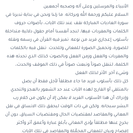
الأنبياء والمرسلين وعلى آله وصحبه أجمعين.
السلام عليكم ورحمة الله وبركاته. ما زلنا ونحن في بداية تدبرنا في
سورة العاديات
المباركة نقف عند تلك الآيات، بأصوات حروف
الكلمات والمفردات فيها، لنجد أنفسنا أمام حقول دلالية متداخلة
بأسلوب إعجازي فريد من نوعه. تميز فيه القرآن في رسمه ونقله
للصورة، وتحميل الصورة للمعاني وللحدث. تنقل فيه بالكلمات
والمفردات والفعل وزمن الفعل وبالصوت كذلك الذي تحدثه هذه
الكلمة، لتنقل صوتاً وتبعث صوتاً في ذلك الموقف والحدث،
وشيء آخر: الأثر لذلك الفعل.
كل ذلك بأسلوب فريد ما جاء مطلقاً لأجل فقط أن يصل
بالمتلقي أو القارئ لهذه الآيات عند حد الشعور بالعجز والتحدي
وإدراك أن هذا الأسلوب الفريد لا يمكن إلا أن يكون من كلام رب
البشر سبحانه. ولكن في ذات الوقت ليحقق ذلك الاتساق في نقل
المعاني والمقاصد لمقتضيات الحال ومقتضيات السياق، دون أن
يخرج عنها مطلقاً يؤدي المعاني بأبلغ عبارة وأعمق أثر وأكثر
إفصاح وبيان للمعاني المحمّلة والمقاصد في تلك الآيات.