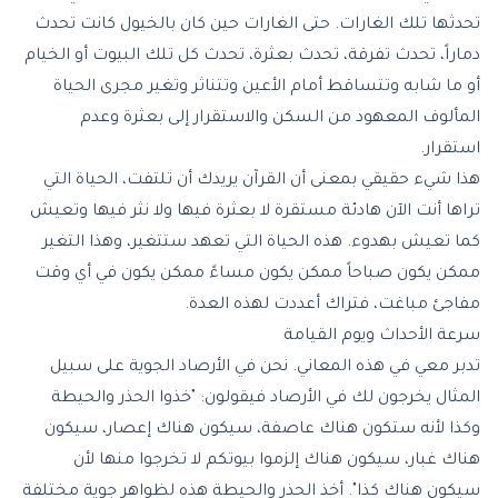
تحدثها تلك الغارات. حتى الغارات حين كان بالخيول كانت تحدث
دماراً، تحدث تفرقة، تحدث بعثرة، تحدث كل تلك البيوت أو الخيام
أو ما شابه وتتساقط أمام الأعين وتتناثر وتغير مجرى الحياة
المألوف المعهود من السكن والاستقرار إلى بعثرة وعدم
استقرار.
هذا شيء حقيقي بمعنى أن القرآن يريدك أن تلتفت، الحياة التي
تراها أنت الآن هادئة مستقرة لا بعثرة فيها ولا نثر فيها وتعيش
كما تعيش بهدوء. هذه الحياة التي تعهد ستتغير، وهذا التغير
ممكن يكون صباحاً ممكن يكون مساءً ممكن يكون في أي وقت
مفاجئ مباغت، فتراك أعددت لهذه العدة.
سرعة الأحداث ويوم القيامة
تدبر معي في هذه المعاني. نحن في الأرصاد الجوية على سبيل
المثال يخرجون لك في الأرصاد فيقولون: "خذوا الحذر والحيطة
وكذا لأنه ستكون هناك عاصفة، سيكون هناك إعصار، سيكون
هناك غبار، سيكون هناك إلزموا بيوتكم لا تخرجوا منها لأن
سيكون هناك كذا". أخذ الحذر والحيطة هذه لظواهر جوية مختلفة