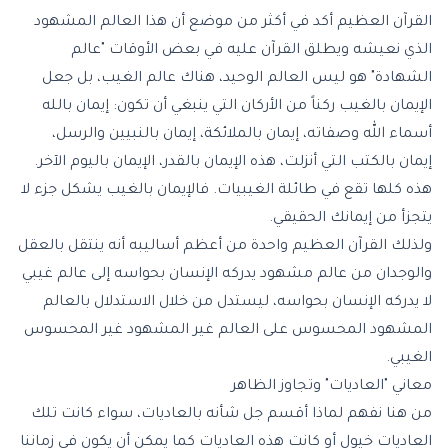
القرآن العظيم أكد في أكثر من موضع أن هذا العالم المشهود
الذي نعيشه ويطلق القرآن عليه في بعض الأوقات "عالم
الشهادة" هو ليس العالم الوحيد، هناك عالم الغيب، بل جعل
الإيمان بالغيب
ركناً من الأركان التي ينبغي أن تكون: إيمان بالله
أسماء الله وصفاته، إيمان بالملائكة، إيمان بالنبيين والرسل،
إيمان بالكتب التي أنزلت، هذه الإيمان بالقدر، الإيمان باليوم الآخر.
هذه كلها تقع في طائلة الغيبيات. فالإيمان بالغيب يشكل جزء لا
يتجزأ من إيمانك الحقيقي.
ولذلك القرآن العظيم واحدة من أعظم أساليبه أنه ينتقل بالعقل
والوجدان من عالم مشهود يدركه الإنسان بحواسه إلى عالم غيبي
لا يدركه الإنسان بحواسه، ليستدل من خلال الاستدلال بالعالم
المشهود المحسوس على العالم غير المشهود غير المحسوس
الغيبي.
معاني "العاديات" وتجاوز الظاهر
من هنا نفهم لماذا أقسم جل شأنه بالعاديات، سواء كانت تلك
العاديات خيول أو كانت هذه العاديات كما يمكن أن يكون في زماننا