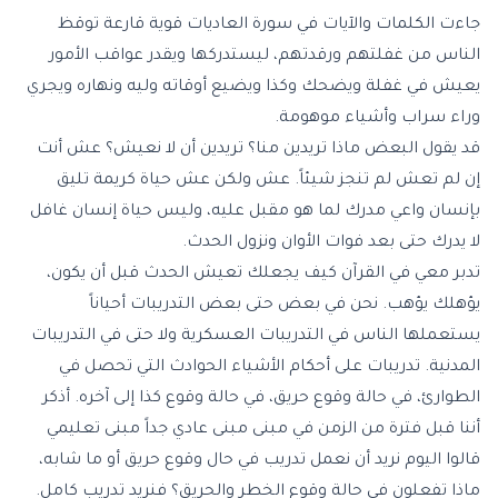
جاءت الكلمات والآيات في سورة العاديات قوية قارعة توقظ
الناس من غفلتهم ورقدتهم، ليستدركها ويقدر عواقب الأمور
يعيش في غفلة ويضحك وكذا ويضيع أوقاته وليه ونهاره ويجري
وراء سراب وأشياء موهومة.
قد يقول البعض ماذا تريدين منا؟ تريدين أن لا نعيش؟ عش أنت
إن لم تعش لم تنجز شيئاً. عش ولكن عش حياة كريمة تليق
بإنسان واعي مدرك لما هو مقبل عليه، وليس حياة إنسان غافل
لا يدرك حتى بعد فوات الأوان ونزول الحدث.
تدبر معي في القرآن كيف يجعلك تعيش الحدث قبل أن يكون،
يؤهلك يؤهب. نحن في بعض حتى بعض التدريبات أحياناً
يستعملها الناس في التدريبات العسكرية ولا حتى في التدريبات
المدنية. تدريبات على أحكام الأشياء الحوادث التي تحصل في
الطوارئ، في حالة وقوع حريق، في حالة وقوع كذا إلى آخره. أذكر
أننا قبل فترة من الزمن في مبنى مبنى عادي جداً مبنى تعليمي
قالوا اليوم نريد أن نعمل تدريب في حال وقوع حريق أو ما شابه،
ماذا تفعلون في حالة وقوع الخطر والحريق؟ فنريد تدريب كامل.