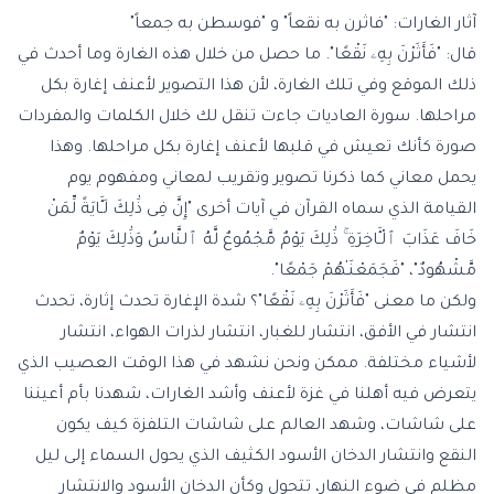
آثار الغارات: "فاثرن به نقعاً" و "فوسطن به جمعاً"
قال: "فَأَثَرْنَ بِهِۦ نَقْعًا". ما حصل من خلال هذه الغارة وما أحدث في
ذلك الموقع وفي تلك الغارة، لأن هذا التصوير لأعنف إغارة بكل
مراحلها. سورة العاديات جاءت تنقل لك خلال الكلمات والمفردات
صورة كأنك تعيش في قلبها لأعنف إغارة بكل مراحلها. وهذا
يحمل معاني كما ذكرنا تصوير وتقريب لمعاني ومفهوم يوم
القيامة الذي سماه القرآن في آيات أخرى "إِنَّ فِى ذَٰلِكَ لَـَٔايَةً لِّمَنْ
خَافَ عَذَابَ ٱلْـَٔاخِرَةِ ۚ ذَٰلِكَ يَوْمٌ مَّجْمُوعٌ لَّهُ ٱلنَّاسُ وَذَٰلِكَ يَوْمٌ
مَّشْهُودٌ"، "فَجَمَعْنَـٰهُمْ جَمْعًا".
ولكن ما معنى "فَأَثَرْنَ بِهِۦ نَقْعًا"؟ شدة الإغارة تحدث إثارة، تحدث
انتشار في الأفق، انتشار للغبار، انتشار لذرات الهواء، انتشار
لأشياء مختلفة. ممكن ونحن نشهد في هذا الوقت العصيب الذي
يتعرض فيه أهلنا في غزة لأعنف وأشد الغارات، شهدنا بأم أعيننا
على شاشات، وشهد العالم على شاشات التلفزة كيف يكون
النقع وانتشار الدخان الأسود الكثيف الذي يحول السماء إلى ليل
مظلم في ضوء النهار، تتحول وكأن الدخان الأسود والانتشار