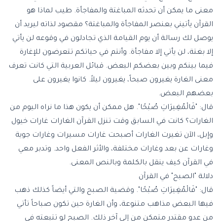
معنى ما يمكن أن تحدثه المباغتة والمفاجأة. طيب لماذا هو
القرآن يأتيني بعنصر المفاجأة والمباغتة؟ مقصود لذاته ليريد أن
يوصل لك رسالة أن يوم القيامة الذي تجادلون في وقوعه لن يأتي
إلا بغتة، لن يأتي إلا مفاجأة. وأنتم في حياتكم تتعرضون للإغارة
فيما بينكم وبين بعضكم البعض. قبائل العربية التي كانت تعرف
معنى الغارة يغيرون صبحاً، يغيرون ليلاً. كانوا يغيرون على
بعضهم البعض.
قال: "فَالْمُغِيرَاتِ صُبْحًا". هل ممكن أن يكون هذا ما نراه اليوم من
الغارات؟ كانت في السابق وقت تنزل القرآن الغارات غارات خيول
وإبل، الآن تغيرت الغارات أصبحت غارات مسيرات وغارات جوية
وغارات عن بعد وغارات مختلفة، والأثر الفعل واحد. وتدبر معي
في القرآن كيف ينقل بالكلمة وبالنص المعنى.
دلالة "الصبح" في القرآن
قال: "فَالْمُغِيرَاتِ صُبْحًا". وقضية الصبح والتي أيضاً كذلك ذهب
فيها البعض مذاهب متنوعة، وأن الغارة حين تكون صباحاً تأتي
من عدو مقتدر متمكن من إلى آخر ذلك. الصبح لو تتبعته في