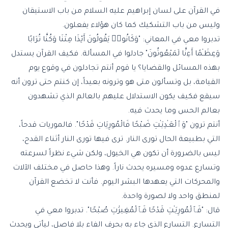
في القرآن على لسان إبراهيم عليه السلام من باب الاستيقان
وليس من باب التشكيك كما كان هؤلاء يفعلون.
تدبروا معي في المعاني: "وَكَانُوا۟ يَقُولُونَ أَئِذَا مِتْنَا وَكُنَّا تُرَابًا
وَعِظَـٰمًا أَءِنَّا لَمَبْعُوثُونَ" جادلوا في المسألة. فكيف القرآن يستدل
بهذه المسائل والقضايا؟ يا قوم أنتم تجادلون في وقوع يوم
القيامة، بل وتسألون متى هو وترونه بعيداً، إن كنتم حتى ترون أنه
سيقع فكيف يكون الاستدلال عليهم بالعالم الذي تشهدون
بعالم الحس وما يحدث فيه.
أنتم ترون "وَٱلْعَـٰدِيَـٰتِ ضَبْحًا فَالْمُورِيَاتِ قَدْحًا". فالموريات قدحاً،
التي بطبيعة الحال تورى النار. ترى فيها تورى النار أثناء القدح،
ليس بالضرورة أن تكون هي الخيول، ولكن شيء نظراً لسرعته
وتسارع عدوه ومسيره يحدث ناراً. وهذا حاصل في مختلف الآلات
والمحركات التي يعهدها البشر اليوم. فأنت لا تخضع القرآن
لمنطق واحد ولا لصورة واحدة.
قال: "فَٱلْمُورِيَـٰتِ قَدْحًا فَٱلْمُغِيرَٰتِ صُبْحًا". تدبروا معي في
التسارع. التسارع الذي جاء به بحرف الفاء بلا فاصل، ليأتي ويحدث