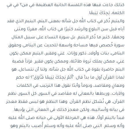
كذلك جاءت فيها هذه اللمسة الحانية العظيمة في من؟ في في
الكلمة، يَجِدْكَ يَتِيمًا.
واليتيم ذُكر في كتاب الله جل شأنه بمعنى اليتم، اليتيم الذي فقد
أباه قبل سن البلوغ والرشد كثيرًا في كتاب الله، مفردًا ومثنى
وجمعًا، كثير ما ذُكر اليتيم. بل
سورة النساء
على سبيل المثال
سورة خُصص فيها مساحة واسعة للحديث عن اليتامى وحقوق
اليتامى، بنات وأولاد، ذكور وإناث. غني وفقير، اليتيم ممكن يكون
غني، ممكن يملك ثروة طائلة، وممكن يكون فقير. فإذاً قضية
اليتم حاضرة بقوة في كتاب الله جل شأنه. ولنا أن نتساءل، هو
لماذا القرآن أول ما بدأ قال: "أَلَمْ يَجِدْكَ يَتِيمًا فَـَٔاوَىٰ"؟ له حكم
ومعانٍ ومقاصد، ودوماً وأبدًا نقول هذا الترتيب في الكلمات
والآيات، وربطها بالمعانِي له مقاصد في السور، كل السور، نظم
القرآن، هي تُشكل نظم القرآن. وهذا النظم هو ليس فقط معجز
في بيانه وأساليبه، ولكن معجز كذلك في المعاني التي يؤديها.
فبدأ باليتم أولًا، هذه هي المرحلة الأولى في حياته صلى الله عليه
وآله وسلم. النبي صلى الله عليه وآله وسلم أُصيب باليتم وهو