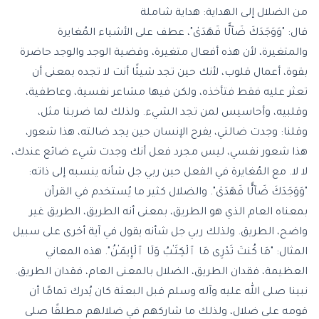
من الضلال إلى الهداية: هداية شاملة
قال: "وَوَجَدَكَ ضَآلًّا فَهَدَىٰ"، عطف على الأشياء المُغايرة
والمتغيرة، لأن هذه أفعال متغيرة، وقضية الوجد والوجد حاضرة
بقوة، أعمال قلوب، لأنك حين تجد شيئًا أنت لا تجده بمعنى أن
تعثر عليه فقط فتأخذه، ولكن فيها مشاعر نفسية، وعاطفية،
وقلبيه، وأحاسيس لمن تجد الشيء. ولذلك لما ضربنا مثل،
وقلنا: وجدت ضالتي، يفرح الإنسان حين يجد ضالته، هذا شعور،
هذا شعور نفسي، ليس مجرد فعل أنك وجدت شيء ضائع عندك،
لا لا. مع المُغايرة في الفعل حين ربي جل شأنه ينسبه إلى ذاته:
"وَوَجَدَكَ ضَآلًّا فَهَدَىٰ". والضلال كثير ما يُستخدم في القرآن
بمعناه العام الذي هو الطريق، بمعنى أنه الطريق، الطريق غير
واضح، الطريق. ولذلك ربي جل شأنه يقول في آية أخرى على سبيل
المثال: "مَا كُنتَ تَدْرِى مَا ٱلْكِتَـٰبُ وَلَا ٱلْإِيمَـٰنُ". هذه المعاني
العظيمة، فقدان الطريق، الضلال بالمعنى العام، فقدان الطريق.
نبينا صلى الله عليه وآله وسلم قبل البعثة كان يُدرك تمامًا أن
قومه على ضلال، ولذلك ما شاركهم في ضلالهم مطلقًا صلى