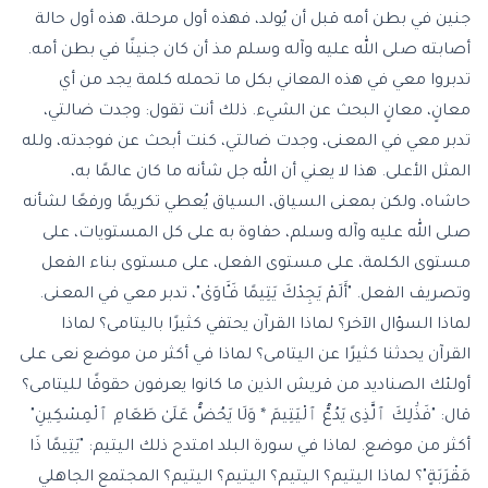
جنين في بطن أمه قبل أن يُولد، فهذه أول مرحلة، هذه أول حالة
أصابته صلى الله عليه وآله وسلم مذ أن كان جنينًا في بطن أمه.
تدبروا معي في هذه المعاني بكل ما تحمله كلمة يجد من أي
معانٍ، معانٍ البحث عن الشيء. ذلك أنت تقول: وجدت ضالتي،
تدبر معي في المعنى، وجدت ضالتي، كنت أبحث عن فوجدته، ولله
المثل الأعلى. هذا لا يعني أن الله جل شأنه ما كان عالمًا به،
حاشاه، ولكن بمعنى السياق، السياق يُعطي تكريمًا ورفعًا لشأنه
صلى الله عليه وآله وسلم، حفاوة به على كل المستويات، على
مستوى الكلمة، على مستوى الفعل، على مستوى بناء الفعل
وتصريف الفعل. "أَلَمْ يَجِدْكَ يَتِيمًا فَـَٔاوَىٰ"، تدبر معي في المعنى.
لماذا السؤال الآخر؟ لماذا القرآن يحتفي كثيرًا باليتامى؟ لماذا
القرآن يحدثنا كثيرًا عن اليتامى؟ لماذا في أكثر من موضع نعى على
أولئك الصناديد من قريش الذين ما كانوا يعرفون حقوقًا لليتامى؟
قال: "فَذَٰلِكَ ٱلَّذِى يَدُعُّ ٱلْيَتِيمَ * وَلَا يَحُضُّ عَلَىٰ طَعَامِ ٱلْمِسْكِينِ"
أكثر من موضع. لماذا في
سورة البلد
امتدح ذلك اليتيم: "يَتِيمًا ذَا
مَقْرَبَةٍ"؟ لماذا اليتيم؟ اليتيم؟ اليتيم؟ اليتيم؟ المجتمع الجاهلي