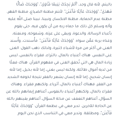
باليتم، لأنه قال وجد، "أَلَمْ يَجِدْكَ يَتِيمًا فَـَٔاوَىٰ"، "وَوَجَدَكَ ضَآلًّا
فَهَدَىٰ"، "وَوَجَدَكَ عَآئِلًا فَأَغْنَىٰ". لأنتم مظنة الضياع، مظنة القهر،
مظنة عدم الحماية، مظنة الانكسار، ونبينا، نبينا صلى الله عليه
وآله وسلم كل ذلك ما حماه ربه من أن يكون فيه، حتى يقوم
بأعباء الرسالة، والدعوة، ويبقى على عزته، وشموخه، ومنعته،
وغناه بربه عمَّن سواه. "وَوَجَدَكَ عَآئِلًا فَأَغْنَىٰ". فأُسندت، وأُسند
الغنى في أكثر من مرة لأشياء كثيرة، ولذلك ذهب القول: الغنى
غنى النفس. هناك أغنياء بالمال، بالثراء، فقراء بالنفس، ليس
زيادة المال هي التي تُحقق الغنى في مفهوم القرآن. هناك فعلًا
من لديه أموال طائلة، ولكنه ليس بغني، إما لأنه بخيل، إما لأنه
إنسان شحيح، إما لأنه إنسان يشعر بالفقر نتيجة لخوفه الشديد
من الفقر، فهناك أغنياء بالمال، أثرياء، ولكنهم فقراء. وهناك
فقراء بالمال، ولكنهم أغنياء بالنفوس، أغناهم إيمانهم بالله عن
السؤال، أغناهم التعفف عن مذلة السؤال، أغناهم يقينهم بالله
عن الحاجة للآخرين. تدبر معي في عظمة القرآن: "وَوَجَدَكَ عَآئِلًا
فَأَغْنَىٰ"، ومطلقة. وتدبر معي في التناسب الذي نحن اليوم