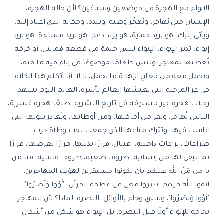
الإيواء مع الهجرة في موضعين وسياقين؟ لأن حالة الهجرة،
الإنسان حين يُهاجر، ويُهجِّر وطنه، وبلده، ومكانه الذي اعتاد إليه،
ويأتي إليك، هو يريد حماية، هو يريد دعم، هو يريد مساندة، هو يريد
إيواء. تدبر الإيواء، الإيواء ليس خيمة من قطعة قماش، أو خرقة
تُعطيها لمهاجر، وليس طعامًا موضوعًا في إناء فيه ما فيه،
ويحمل معه من معانٍ الإهانة ما يحمل، لا لا، أنا أتكلم هذا الكلام
في عز المرحلة التي يعيشها العالم بأسرِه، العالم اليوم يشهد
رحلات هجرة غير مسبوقة في تاريخ البشرية، طبعًا هجرة قسرية،
الناس تُهاجر، وتفر من أماكنها، ومن أوطانها، وتُغادر بيوتها التي
عاشت فيها، وتترك متاعها الذي جمعت تحت وطأة حرب،
صراعات، نزاعات داخلية، اقتتال، فرارًا بدينها، فرارًا بعرضها، فرارًا
بما تبقى لها من إنسانية، ظروف صعبة، ظروف قاسية. فيا من
يا من مَنَّ الله عليكم بأن تكونوا مستقرين لهؤلاء المهاجرين،
اتقوا الله فيهم. تدبروا معي في عظمة القرآن: "أَوُوا وَنَصَرُوا"،
"أَوُوا وَنَصَرُوا"، وسبق وجاء بالأوائل، النصرة. لماذا؟ لأن المهاجر
بحاجة للإيواء أولًا قبل النصرة، بل الإيواء هو شكل من أشكال