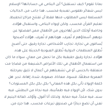
بماذا تقوم؟ كيف تستقبل؟ أين اليتامى في حساباتها؟ الإسلام
ليس شعائر طقوس تعبدية فحسب، هذا جانب من، الجاليات
المسلمة ليس المطلوب منها فقط أن تفتتح مراكز لتحفيظ،
تعليم القرآن فحسب، ولكن لإيواء اليتامى، واستقبال هؤلاء،
وخاصة أولئك الذين يُهاجرون من الأطفال ممن انفصلوا عن
ذويهم، أسماؤهم لا تُعرف، هوياتهم لا تُعرف، هؤلاء أصبحوا
يُساقون في تجارة، تجارب الأشخاص، تجارة رقيق، حتى أصبح
تُطلق المنظمات الدولية تُطلق العبودية الحديثة على هذه،
هؤلاء، تجارة رقيق حقيقية بكل ما تحمل من معانٍ، سواء ما كان
من استعمال الأطفال في تلك الأغراض الشنيعة من قضايا مت
متعلقة بالجنس، أو في تشغيلهم في أعمال لا تليق بمرحلته
العمرية مطلقًا، قسوة، معاناة، صعوبة، شدة، إهانة، تدبر. هل
كلمة الإيواء تأتي بكل هذه المعاني؟ بكل بكل بكل المستويات؟
بدون شك، لأن الإيواء فيه طمأنينة، فيه نجاة من البطش، فيه
سند، فيه ملجأ، فيه حماية. ولذلك أنا أقول، وأؤكد، كفالة اليتيم لا
تعني أن تضع دينارًا في صندوق تبرعات فحسب، هذا جزء من،