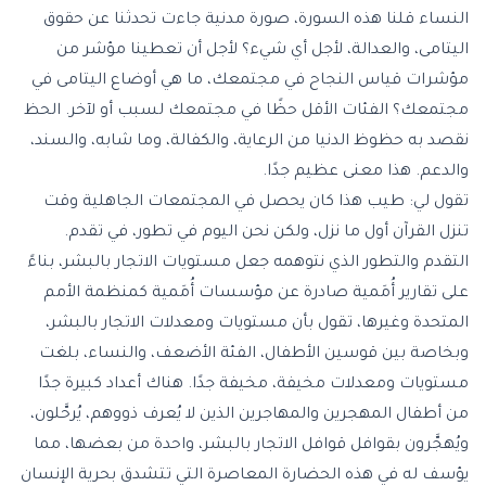
النساء قلنا هذه السورة، صورة مدنية جاءت تحدثنا عن حقوق
اليتامى، والعدالة، لأجل أي شيء؟ لأجل أن تعطينا مؤشر من
مؤشرات قياس النجاح في مجتمعك، ما هي أوضاع اليتامى في
مجتمعك؟ الفئات الأقل حظًا في مجتمعك لسبب أو لآخر. الحظ
نقصد به حظوظ الدنيا من الرعاية، والكفالة، وما شابه، والسند،
والدعم. هذا معنى عظيم جدًا.
تقول لي: طيب هذا كان يحصل في المجتمعات الجاهلية وقت
تنزل القرآن أول ما نزل، ولكن نحن اليوم في تطور، في تقدم.
التقدم والتطور الذي نتوهمه جعل مستويات الاتجار بالبشر، بناءً
على تقارير أُمَمية صادرة عن مؤسسات أُمَمية كمنظمة الأمم
المتحدة وغيرها، تقول بأن مستويات ومعدلات الاتجار بالبشر،
وبخاصة بين قوسين الأطفال، الفئة الأضعف، والنساء، بلغت
مستويات ومعدلات مخيفة، مخيفة جدًا. هناك أعداد كبيرة جدًا
من أطفال المهجرين والمهاجرين الذين لا يُعرف ذووهم، يُرحَّلون،
ويُهجَّرون بقوافل قوافل الاتجار بالبشر، واحدة من بعضها، مما
يؤسف له في هذه الحضارة المعاصرة التي تتشدق بحرية الإنسان