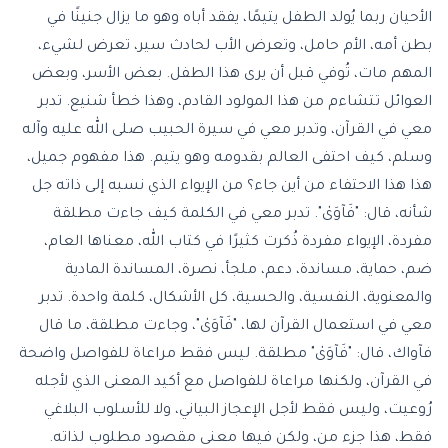
الأحيان ربما يُولد الطفل يتيمًا، يفقد أباه وهو ما يزال جنينًا في
بطن أمه، الأم حامل، وتعرض الأب لحادث سير، تعرض لشيء،
المهم مات، تُوفي قبل أن يرى هذا الطفل. بعض الأسر، وبعض
العوائل تتشاءم من هذا المولود القادم، وهذا خطأ شنيع. تدبر
معي في القرآن، وتدبر معي في سيرة الحبيب صلى الله عليه وآله
وسلم، كيف احتفى العالم بقدومه وهو يتيم. هذا مفهوم جميل،
هذا هذا الاحتفاء من أين جاء؟ من الإيواء الذي نسبه إلى ذاته جل
شأنه، قال: "فَآوَىٰ". تدبر معي في الكلمة كيف جاءت مطلقة
مفردة، الإيواء مفردة ذُكرت كثيرًا في كتاب الله، معناها العام،
ضم، حماية، مساندة، دعم، ملجأ، نصرة، المساندة المادية
والمعنوية، النفسية، والحسية، كل الأشكال، كلمة واحدة. تدبر
معي في استعمال القرآن لها، "فَآوَىٰ"، وجاءت مطلقة، ما قال
فآواك، قال: "فَآوَىٰ" مطلقة. ليس فقط مراعاة للفواصل واضحة
في القرآن، ولكنها مراعاة للفواصل مع أكيد المعنى الذي لأجله
رُوعيت، وليس فقط لأجل الإعجاز البياني، ولا للأسلوب البلاغي
فقط، هذا جزء من، ولكن فيها معنى مقصود مطلوب لذاته.