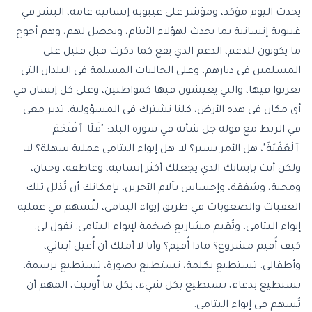
يحدث اليوم مؤكد، ومؤشر على غيبوبة إنسانية عامة، البشر في
غيبوبة إنسانية بما يحدث لهؤلاء الأيتام، ويحصل لهم، وهم أحوج
ما يكونون للدعم، الدعم الذي يقع كما ذكرت قبل قليل على
المسلمين في ديارهم، وعلى الجاليات المسلمة في البلدان التي
تغربوا فيها، والتي يعيشون فيها كمواطنين، وعلى كل إنسان في
أي مكان في هذه الأرض، كلنا نشترك في المسؤولية. تدبر معي
في الربط مع قوله جل شأنه في سورة البلد: "فَلَا ٱقْتَحَمَ
ٱلْعَقَبَةَ"، هل الأمر يسير؟ لا. هل إيواء اليتامى عملية سهلة؟ لا،
ولكن أنت بإيمانك الذي يجعلك أكثر إنسانية، وعاطفة، وحنان،
ومحبة، وشفقة، وإحساس بآلام الآخرين، بإمكانك أن تُذلل تلك
العقبات والصعوبات في طريق إيواء اليتامى، لتُسهم في عملية
إيواء اليتامى، وتُقيم مشاريع ضخمة لإيواء اليتامى. تقول لي:
كيف أُقيم مشروع؟ ماذا أُقيم؟ وأنا لا أملك أن أُعيل أبنائي،
وأطفالي. تستطيع بكلمة، تستطيع بصورة، تستطيع برسمة،
تستطيع بدعاء، تستطيع بكل شيء، بكل ما أُوتيت، المهم أن
تُسهم في إيواء اليتامى.