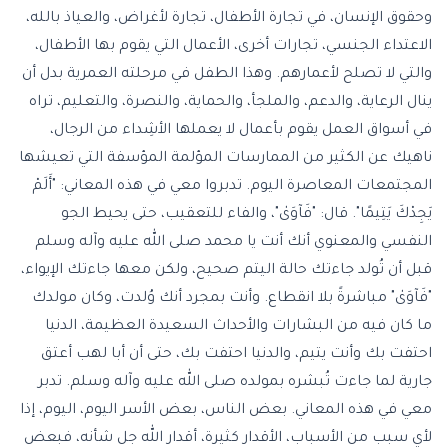
وحقوق الإنسان، في تجارة الأطفال، تجارة لأغراض، والعياذ بالله،
الاعتداء الجنسي، تجارات أخرى، الأعمال التي يقوم بها الأطفال،
والتي لا تصلح لأعمارهم. وهذا الطفل في مرحلته العمرية بدل أن
ينال الرعاية، والدعم، والملجأ، والحماية، والنصرة، والتعليم، تراه
في أسواق العمل يقوم بأعمال لا يعملها الأشِداء من الرجال،
ناهيك عن الكثير من الممارسات المؤلمة المؤسفة التي تعيشها
المجتمعات المعاصرة اليوم. تدبروا معي في هذه المعاني: "أَلَمْ
يَجِدْكَ يَتِيمًا". قال: "فَآوَىٰ"، والفاء للتعقيب، حتى يحيط الجو
النفسي والمعنوي أنك أنت يا محمد صلى الله عليه وآله وسلم
قبل أن تُولد جاءتك حالة اليتم صحيح، ولكن معها جاءتك الإيواء،
"فَآوَىٰ" مباشرةً بلا انقطاع. وأنت بمجرد أنك وُلدت، وكان مولدك
ما كان فيه من البشارات والأحداث السعيدة العظيمة، الدنيا
احتفت بك وأنت يتيم، والدنيا احتفت بك، حتى أن أبا لهب أعتق
جارية لما جاءت تُبشره بمولده صلى الله عليه وآله وسلم. تدبر
معي في هذه المعاني. بعض الناس، بعض الأسر اليوم، اليوم، إذا
لأي سبب من الأسباب، الأقدار كثيرة، أقدار الله جل شأنه، فبعض