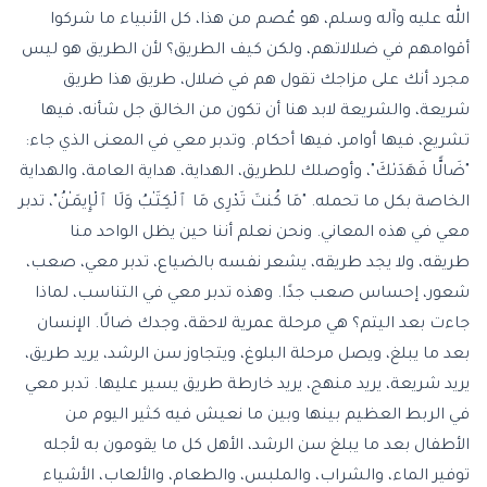
الله عليه وآله وسلم، هو عُصم من هذا، كل الأنبياء ما شركوا
أقوامهم في ضلالاتهم، ولكن كيف الطريق؟ لأن الطريق هو ليس
مجرد أنك على مزاجك تقول هم في ضلال، طريق هذا طريق
شريعة، والشريعة لابد هنا أن تكون من الخالق جل شأنه، فيها
تشريع، فيها أوامر، فيها أحكام. وتدبر معي في المعنى الذي جاء:
"ضَالًّا فَهَدَىٰكَ"، وأوصلك للطريق، الهداية، هداية العامة، والهداية
الخاصة بكل ما تحمله. "مَا كُنتَ تَدْرِى مَا ٱلْكِتَـٰبُ وَلَا ٱلْإِيمَـٰنُ"، تدبر
معي في هذه المعاني. ونحن نعلم أننا حين يظل الواحد منا
طريقه، ولا يجد طريقه، يشعر نفسه بالضياع، تدبر معي، صعب،
شعور، إحساس صعب جدًا. وهذه تدبر معي في التناسب، لماذا
جاءت بعد اليتم؟ هي مرحلة عمرية لاحقة، وجدك ضالًا. الإنسان
بعد ما يبلغ، ويصل مرحلة البلوغ، ويتجاوز سن الرشد، يريد طريق،
يريد شريعة، يريد منهج، يريد خارطة طريق يسير عليها. تدبر معي
في الربط العظيم بينها وبين ما نعيش فيه كثير اليوم من
الأطفال بعد ما يبلغ سن الرشد، الأهل كل ما يقومون به لأجله
توفير الماء، والشراب، والملبس، والطعام، والألعاب، الأشياء