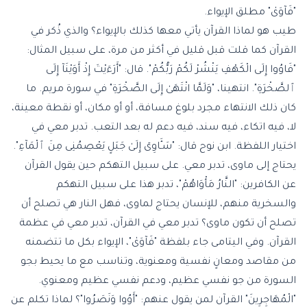
"فَآوَىٰ" مطلق الإيواء.
طيب هو لماذا القرآن يأتي معها كذلك بالإيواء؟ والذي ذُكر في
القرآن كما قلت قبل قليل في أكثر من مرة، على سبيل المثال:
"فَاوُوا إِلَى الْكَهْفِ يَنْشُرْ لَكُمْ رَبُّكُمْ". قال: "أَرَءَيْتَ إِذْ أَوَيْنَآ إِلَى
ٱلصَّخْرَةِ". انتهينا، "وَلَمَّا انْتَهَىٰ إِلَى الصَّخْرَةِ" في سورة مريم. ما
كان ذلك الانتهاء مجرد بلوغ مسافة، أو أو مكان، أو نقطة معينة،
لا، فيه اتكاء، فيه سند، فيه دعم له بعد التعب. تدبر معي في
اختيار اللفظة. ابن نوح قال: "سَـَٔاوِىٓ إِلَىٰ جَبَلٍ يَعْصِمُنِى مِنَ ٱلْمَآءِ".
يحتاج إلى ماوى، تدبر معي. على سبيل التهكم حين يقول القرآن
عن الكافرين: "النَّارُ مَأْوَاهُمْ"، تدبر هذا على سبيل التهكم
والسخرية منهم، للإنسان يحتاج لماوى، فهل النار هي تصلح أن
تصلح أن تكون ماوى؟ تدبر معي في القرآن، تدبر معي في عظمة
القرآن. وفي اليتامى جاء بلفظة "فَآوَىٰ"، الإيواء بكل ما تتضمنه
من مقاصد ومعانٍ نفسية ومعنوية، وتناسب مع ما يحيط بجو
السورة من جو نفسي عظيم، ودعم نفسي عظيم ومعنوي.
"الْمُهَاجِرِينَ" القرآن لمن يقول عنهم: "أَوُوا وَنَصَرُوا"؟ لماذا تكلم عن