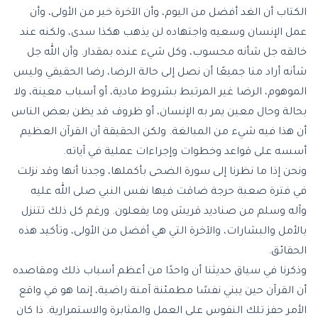
الكتاب أن الغد أفضل من اليوم، وأن الآخرة خير من الأولى، وأن
عمل الإنسان وسعيه واجتهاده لن يذهب هكذا سدى، ولكنه عند
خالقه جل شأنه محسوب، وكل شيء عنده بمقدار. وأن الله جل
شأنه أراد منا جميعًا أن نصل إلى حالة الرضا، رضا الحقيقي وليس
الموهوم، الرضا غير المرتبط بشروط مادية، أو أسباب معينة، ولا
بحالة وحال معين يمر به الإنسان، أو ظروف قد يظن بعض الناس
أن هذا فيه شيء من المبالغة. ولكن الحقيقة أن القرآن العظيم
أسسه على قواعد وخطوات وإجراءات عملية في آياته.
ونحن إذا ما نظرنا إلى سورة الضحى بأكملها، وجدنا أنها وقد نزلت
في فترة صعبة حرجة ضاقت فيها نفس النبي صلى الله عليه
وآله وسلم من صناديد قريش وما يفعلون. ورغم كل ذلك تتنزل
بالأمل والبشارات، والآخرة التي هي أفضل من الأولى، وتأكيد هذه
الحقائق.
وذكرنا في سياق حديثنا أن واحدًا من أعظم أسباب ذلك ومقاصده
أن القرآن حين يبني نفسًا مطمئنة آمنة راضية، إنما هو في واقع
الأمر حفز تلك النفوس على العمل والمثابرة والاستمرارية. ذا كان