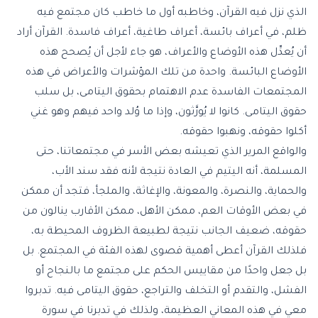
الذي نزل فيه القرآن، وخاطبه أول ما خاطب كان مجتمع فيه
ظلم، في أعراف بائسة، أعراف طاغية، أعراف فاسدة. القرآن أراد
أن يُعدِّل هذه الأوضاع والأعراف، هو جاء لأجل أن يُصحح هذه
الأوضاع البائسة. واحدة من تلك المؤشرات والأعراض في هذه
المجتمعات الفاسدة عدم الاهتمام بحقوق اليتامى، بل سلب
حقوق اليتامى. كانوا لا يُورَّثون، وإذا ما وُلد واحد فيهم وهو غني
أكلوا حقوقه، ونهبوا حقوقه.
والواقع المرير الذي تعيشه بعض الأسر في مجتمعاتنا، حتى
المسلمة، أنه اليتيم في العادة نتيجة لأنه فقد سند الأب،
والحماية، والنصرة، والمعونة، والإغاثة، والملجأ، فتجد أن ممكن
في بعض الأوقات العم، ممكن الأهل، ممكن الأقارب ينالون من
حقوقه، ضعيف الجانب نتيجة لطبيعة الظروف المحيطة به،
فلذلك القرآن أعطى أهمية قصوى لهذه الفئة في المجتمع. بل
بل جعل واحدًا من مقاييس الحكم على مجتمع ما بالنجاح أو
الفشل، والتقدم أو التخلف والتراجع، حقوق اليتامى فيه. تدبروا
معي في هذه المعاني العظيمة، ولذلك في تدبرنا في سورة