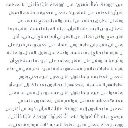
عين: "وَوَجَدَكَ ضَآلًّا فَهَدَىٰ". قال: "وَوَجَدَكَ عَآئِلًا فَأَغْنَىٰ". يا لعظمة
القرآن! العطف على المتغيرات، معانٍ متغيرة مختلفة، الضلال
وفقدان الطريق يختلف عن اليتم، والعيلة بفتح تختلف عن
الضلال، وعن اليتم، دقة القرآن، عيلة. العيلة ليست الفقر، فيها
فقر، صح، ولكن تختلف عن الفقر في أنها تحتاج إلى شيء آخر،
يعني في فقر، وفي حاجة، وفي اعتماد على الغير، وعدم قدرة على
أن يقوم ما يحتاج إليه بنفسه. ولذلك نحن نقول: العيال، والعائلة،
وكثُر عياله، وفلان عال، افتقر ويعتمد على غيره، ما يستطيع أن
يقوم بالحاجات بذاته ونفسه، هو بحاجة لغيره. تدبر معي في هذه
المعاني العظيمة. ولما نقول: فلان يعول غيره، يعني يقوم
بحاجاتهم الأساسية، ويجعلهم لا يحتاجون بعد ذلك إلى غيره، أو
يعتمدوا على غيره. ولما يقول: فلان عياله، وعيال فلان، ما معنى
معناه؟ معناها هذه من يعولهم فلان، ويعتمدون عليه في
تحصيل ما يحتاجون إليه. "وَوَجَدَكَ عَائِلًا"، القرآن ذكرها في أكثر من
موضع عيلة: "أَلَّا تَعُولُوا۟" ذلك: "أَلَّا تَعُولُوا۟". "وَوَجَدَكَ عَآئِلًا فَأَغْنَىٰ"،
ووجد، وجدك بمعنى فقير، الحاجة المادية كانت موجودة، يعني ما