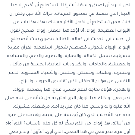
نحن لا نريد أن نضيق واسعًا، أنت إذا لا تستطيع أن تُقدم إلا هذا
الدينار الذي تضعه في صندوق التبرعات، جزاك الله خير، ولكن إن
كنت ممن تستطيع أن تفعل الأكثر فعليك بهذا، هذا باب من
الأبواب العظيمة، إيواء، أنا أؤكد هذا المعنى، إيواء. صحيح تقول
لي: طيب في الحديث في كفالة، الكفالة تنضوي تحت مُصطلح
الإيواء، الإيواء شمولي، مُصطلح شمولي استعمله القرآن مفردة
شمولية، تشمل الكفالة، والحماية، والنصرة، والدعم، والمساندة،
والمعيشة، والحاجات، والضروريات المادية، الحسية من مأكل،
ومشرب، وطعام، ومسكن، وملبس، والأشياء المعنوية، الدعم
النفسي من هؤلاء الأطفال الذين يُقاسون الحروب، والنزاع،
والهجرة، هؤلاء بحاجة لدعم نفسي، علاج، هذا يتضمنه الإيواء،
تدبر معي. ولذلك هذا الإيواء الذي امتن به جل شأنه على نبيه صلى
الله عليه وآله وسلم، هذا كان على يد أمه، مرضعته، عشيرته،
جده عبد المُطلب الذي كان يُجلسه على يمينه، ويُقدمه على غيره
من أبنائه، هذا إيواء. من الذي سخَّر له كل هذه الأسباب؟ الذي آواه
أول مرة، تدبر معي في هذا المعنى، الذي أوى، "فَآوَىٰ". وتدبر معي