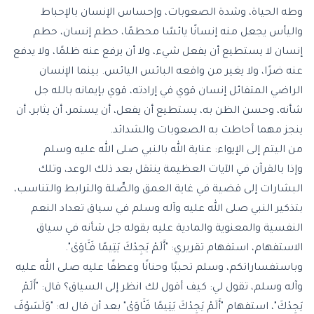
وطه الحياة، وشدة الصعوبات، وإحساس الإنسان بالإحباط
واليأس يجعل منه إنسانًا يائسًا محطمًا، حطم إنسان، حطم
إنسان لا يستطيع أن يفعل شيء، ولا أن يرفع عنه ظلمًا، ولا يدفع
عنه ضرًا، ولا يغير من واقعه البائس اليائس. بينما الإنسان
الراضي المتفائل إنسان قوي في إرادته، قوي بإيمانه بالله جل
شأنه، وحسن الظن به، يستطيع أن يفعل، أن يستمر، أن يثابر، أن
ينجز مهما أحاطت به الصعوبات والشدائد.
من اليتم إلى الإيواء: عناية الله بالنبي صلى الله عليه وسلم
وإذا بالقرآن في الآيات العظيمة ينتقل بعد ذلك الوعد، وتلك
البشارات إلى قضية في غاية العمق والصِّلة والترابط والتناسب،
بتذكير النبي صلى الله عليه وآله وسلم في سياق تعداد النعم
النفسية والمعنوية والمادية عليه بقوله جل شأنه في سياق
الاستفهام، استفهام تقريري: "أَلَمْ يَجِدْكَ يَتِيمًا فَـَٔاوَىٰ".
وباستفساراتكم، وسلم تحببًا وحنانًا وعطفًا عليه صلى الله عليه
وآله وسلم، تقول لي: كيف أقول لك انظر إلى السياق؟ قال: "أَلَمْ
يَجِدْكَ"، استفهام "أَلَمْ يَجِدْكَ يَتِيمًا فَـَٔاوَىٰ" بعد أن قال له: "وَلَسَوْفَ