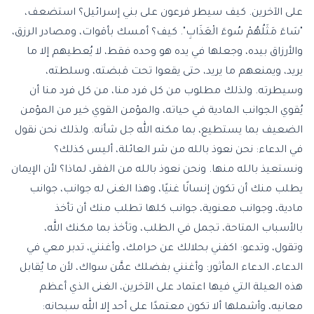
على الآخرين. كيف سيطر فرعون على بني إسرائيل؟ استضعف،
"سَاءَ مَثَلُهُمْ سُوءَ الْعَذَابِ". كيف؟ أمسك بأقوات، ومصادر الرزق،
والأرزاق بيده، وجعلها في يده هو وحده فقط، لا يُعطيهم إلا ما
يريد، ويمنعهم ما يريد، حتى يقعوا تحت قبضته، وسلطته،
وسيطرته. ولذلك مطلوب من كل فرد منا، من كل فرد منا أن
يُقوي الجوانب المادية في حياته، والمؤمن القوي خير من المؤمن
الضعيف بما يستطيع، بما مكنه الله جل شأنه. ولذلك نحن نقول
في الدعاء: نحن نعوذ بالله من شر العائلة، أليس كذلك؟
ونستعيذ بالله منها. ونحن نعوذ بالله من الفقر، لماذا؟ لأن الإيمان
يطلب منك أن تكون إنسانًا غنيًا، وهذا الغنى له جوانب، جوانب
مادية، وجوانب معنوية، جوانب كلها تطلب منك أن تأخذ
بالأسباب المتاحة، تجمل في الطلب، وتأخذ بما مكنك الله،
وتقول، وتدعو: اكفني بحلالك عن حرامك، وأغنني، تدبر معي في
الدعاء، الدعاء المأثور: وأغنني بفضلك عمَّن سواك، لأن ما يُقابل
هذه العيلة التي فيها اعتماد على الآخرين، الغنى الذي أعظم
معانيه، وأشملها ألا تكون معتمدًا على أحد إلا الله سبحانه: