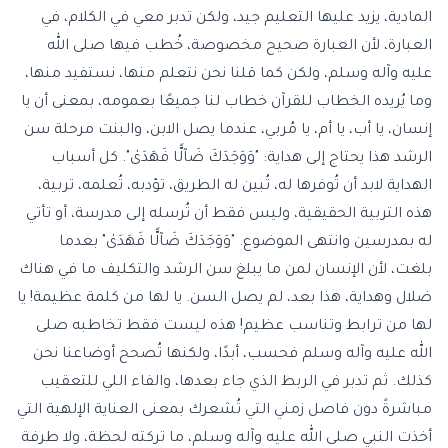
المادية، يزيد عليها التعليم جيد، ولكن تدبر معي في الكلام، في
العبارة، لأن العبارة صحيح مخصوصة، خُطب فيها صلى الله
عليه وآله وسلم، ولكن كما قلنا نحن نتعلم منها، نستفيد منها،
وما يُريده الخطاب للقرآن خطاب لنا جميعًا بعمومه، بمعنى أن يا
إنسان، يا أب، يا أم، يا مُربي، عندما يصل الابن، والبنت مرحلة سن
الرشد هذا يحتاج إلى هداية: "وَوَجَدَكَ ضَآلًّا فَهَدَىٰ". كل أسباب
الهداية لابد أن تُوفرها له، تُبين له الطريق، تؤدبه، تُعلمه، تربية،
هذه التربية الحقيقية، وليس فقط أن تُرسله إلى مدرسة، أو تأتي
له بمدرسين وانتهى الموضوع. "وَوَجَدَكَ ضَآلًّا فَهَدَىٰ" بعدما
بلغت، لأن الإنسان لمن ما يبلغ سن الرشد والتكليف ما في هناك
ضلال وهداية، هذا بعد، لم يصل السن. يا لها من كلمة عظيمة! يا
لها من ترابط وتناسب عظيم! هذه ليست فقط تخاطبه صلى
الله عليه وآله وسلم فحسب، أبدًا، ولكنها تُصحح أوضاعنا نحن
كذلك. ثم تدبر في الربط الذي جاء بعدها، والفاء اللي للتعقيب
مباشرةً دون فاصل زمني التي تُشعرك بمعنى العناية الإلهية التي
أخذت النبي صلى الله عليه وآله وسلم، ما تركته لحظة، ولا طرفة