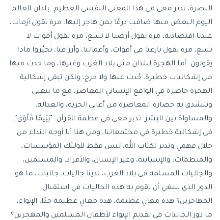
النصرة، تدبر معي في هذا المعنى النفسي العظيم. بلدان العالم
اليوم البعض منها ضاقت ذرعًا بمن هاجر إليها، مرة تقول أزمات،
عندنا اقتصادية، مرة تقول أرضنا لا تسع، مرة تقول أقوات لا
تسع، مرة تقول نازعنا في أقوات، وأعمالنا، وأرزاقنا، تحيَّروا ماذا
يقولون. أما الهجرة لبلدان مثل بلاد الغرب وغيرها، وما حدث فيها
من إشكاليات خطيرة، حُدث عنها ولا حرج، ولكن تبقى إشكالية
الهجرة حاضرة في الواقع الإنساني المعاصر، مع ما تتغنى
وتتشدق به حضارة المعاصرة من أغاني الحرية، والعدالة،
والمساواة بين البشر. تدبر معي في عظمة القرآن: "يَتِيمًا فَآوَىٰ".
في إشكالية خطيرة في مجتمعاتنا، ومن هنا أنا أوجه النداء من
خلال فهمي وتدبر لكتاب الله، ليس فقط لأولئك المؤسسات،
والمنظمات، والإنسانية، وغير الإنسان، والأفراد، والمسلمين،
والجاليات المسلمة في بلاد الغرب، لدينا جاليات، جاليات، ما هو
الدور الذي ينبغي أن تقوم به هذه الجاليات في استقبال
المهاجرين؟ هذه معانٍ عظيمة، هذه معانٍ عظيمة جدًا. الإيواء،
ما دور الجاليات في تقديم الإيواء لأطفال المسلمين والمهجرين؟