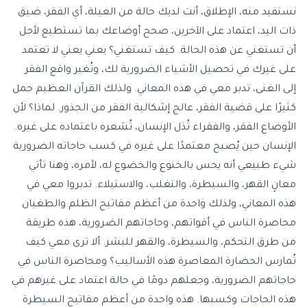
نستفيد منه، الإطلاق، أنت لديك حالة من العيلة، أي الفقر، ضيق
ذات اليد، اعتماد على الآخرين، صحح أوضاعك بما تستطيع لأجل
أن تستغني عن هذه الحالة. كيف تستغني؟ يعني يعني لا تعتمد
على غيرك في تحصيل الأشياء الضرورية لك، وتُغير واقع الفقر
إلى الغنى، تدبر معي في هذه المعاني. ولذلك القرآن العظيم حمل
كثيرًا على قضية الفقر، عالج إشكالية الفقر من الجذور. لماذا؟ لأن
الأوضاع الفقر، والفقراء تُذل الإنسان، تُشعره باعتماده على غيره.
الإنسان حين يُصبح معتمدًا على غيره في كسب حاجاته الضرورية
شيء طبيعي أنه يحس بالخنوع والخضوع له، لأمره، وهنا تأتي
معانٍ القهر، والسيطرة، والتغلب، والاستيلاء. تدبروا معي في
هذه المعاني، ولذلك واحدة من أعظم مفاتيح الظلم والطغيان
محاصرة الناس في أقواتهم، وحاجاتهم الضرورية، هذه طريقة
من طرق التحكم، والسيطرة، والقهر للبشر. ألا ترى معي كيف
تُمارس الحضارة المعاصرة هذه الأساليب؟ ومحاصرة الناس في
حاجاتهم الضرورية، وجعلهم دومًا في حالة اعتماد على غيرهم في
هذه الحاجات وكسبها. هذه واحدة من أعظم مفاتيح السيطرة