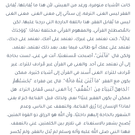
كانت الأشياء متوفرة، ورغد من العيش، لأن هذا ما يُقابلها، يُقابل
الفقر ليس الغنى، الترفه، إن سنأتي إلى معنى الغنى. معنى الغنى
ليس ما يُقابل الفقر، هذا باللغة الدارجة التي درجنا عليها، لكن
بالمُصطلح القرآني، والمفهوم القرآني مختلفة تمامًا. "وَوَجَدَكَ
عَائِلًا"، كنت تعتمد على غيرك، تعتمد على أمك، تعتمد على جدك،
تعتمد على عمك أبو طالب فيما بعد، بعد ذلك تعتمد، تعتمد،
ولكن قال: "فَأَغْنَىٰ"، أصبحت مُستغنيًا، أنت في غنى، لست بحاجة
إلى أن تعتمد على أحد. والغنى في القرآن غير مُرادف للثراء، غير
مُرادف للثراء. الغنى أُسند في القرآن إلى أشياء كثيرة، ممكن
يكون مع الفقر: "مَآ أَغْنَىٰ عَنْهُ مَالُهُۥ". قال عن فقراء: "يَحْسَبُهُمُ
ٱلْجَاهِلُ أَغْنِيَآءَ مِنَ ٱلتَّعَفُّفِ". إذاً الغنى ليس مُقابل الثراء. هل
ممكن أن يكون الفقير غنيًا؟ نعم، ولذلك قيل: القناعة كنز لا يفنى.
لماذا؟ الإنسان إذا رُزق القناعة، والتعفف عن الناس، وعدم
الشعور بالحاجة إليهم داخليًا، وأن الله هو الرزاق ذو القوة المتين،
يُصبح يشعر بالاستغناء. في تلازم بين الكلمتين، غني بالتعفف.
فهذا النبي صلى الله عليه وآله وسلم لم يُذل بالفقر، ولم يُكسر