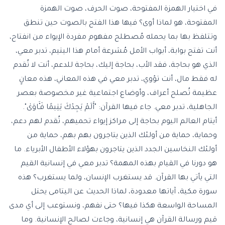
في اختيار الهمزة المفتوحة، صوت الحرف، صوت الهمزة
المفتوحة، هو لماذا أوى؟ فيها هذا الفتح بالصوت حين تنطق
وتتلفظ بها بما يحمله مُصطلح مفهوم مفردة الإيواء من انفتاح،
أنت تفتح بوابة، أبواب الأمل مُشرعة أمام هذا اليتيم، تدبر معي،
الذي هو بحاجة، فقد الأب، بحاجة إليك، بحاجة للدعم، أنت لا تُقدم
له فقط مال، أنت تؤوي، تدبر معي في هذه المعاني، هذه معانٍ
عظيمة تُصلح أعراف، وأوضاع اجتماعية غير مخصوصة بعصر
الجاهلية، تدبر معي. جاء فيها القرآن: "أَلَمْ يَجِدْكَ يَتِيمًا فَـَٔاوَىٰ".
أيتام العالم اليوم بحاجة إلى مراكز إيواء تحميهم، تُقدم لهم دعم،
وحماية، حماية من أولئك الذين يتاجرون بهم بهم، حماية من
أولئك النخاسين الجدد الذين يتاجرون بهؤلاء الأطفال الأبرياء. ما
هو دورنا في القيام بهذه المهمة؟ تدبر معي في إنسانية القيم
التي يأتي بها القرآن. قد يستغرب الإنسان، ولما يستغرب؟ هذه
سورة مكية، آياتها معدودة، لماذا الحديث عن اليتامى يحتل
المساحة الواسعة هكذا فيها؟ حتى نفهم، ونستوعب إلى أي مدى
قيم ورسالة القرآن هي إنسانية، وجاءت لصالح الإنسانية. وما