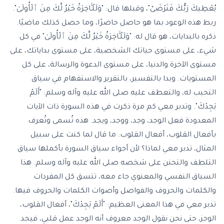
يُعْطِيكَ رَبُّكَ فَتَرْضَىٰٓ"، وقبلها قال: "وَلَلْـَٔاخِرَةُ خَيْرٌ لَّكَ مِنَ ٱلْأُولَىٰ".
ربط هذه الوعود بما هو حاصل حاضرًا، وما حصل كذلك ماضيًا.
ذكره بالبدايات، هو قال له: "وَلَلْـَٔاخِرَةُ خَيْرٌ لَّكَ مِنَ ٱلْأُولَىٰ" في كل
شيء، على مستوى حياتك الشخصية، على مستوى بداياتك، على
مستوى الآخرة والدنيا، على مستوى الدعوة والرسالة، على كل
المستويات. وبدا بالتفسير، بالتقرير والاستفهام في سياق
التحبب له، والتعطف عليه صلى الله عليه وآله وسلم: "أَلَمْ
يَجِدْكَ". وتدبر معي كم مرة ذكرت في هذه السورة ذات الآيات
المعدودة فعل الوجد، وجد، ووجد، ويجد. هذه تُسمى وتُعرف
بأفعال القلوب، أفعال القلوب. ما قال لما كنت على سبيل
المثال، تدبر معي لماذا؟ لأن أجواء سياق السورة بأكملها سياق
التلطف والتحنن على شخصه صلى الله عليه وآله وسلم. هذا
السياق النفسي والمعنوي جاء معه، تتسق كل المفردات
والكلمات والحروف والفواصل وأصوات الكلمات والحروف فيها.
تدبر معي في هذا المعنى العظيم: "أَلَمْ يَجِدْكَ"، أفعال القلوب،
الوجز، حتى نحن نقول الوجد معروف أنه الوجد عمل قلبي، فيجد