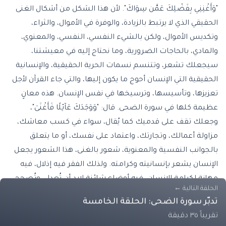
"وَأَغْنِنِي بِفَضْلِكَ عَمَّن سِوَاكَ". لأن هذا الشكل من أشكال الغنى
الحقيقي الذي لا يرتبط بالزيادة، والوفرة في الأموال، والثراء،
وتكديس الأموال، ولكن بالشيء النفسي، النفسي، والمعنوي،
والمادي، بالحاجات الضرورية، وما نحتاج إليه في معيشتنا،
سيجعلك تشعر، وتتنسم نسمات الحرية الحقيقية، والإنسانية
الحقيقية التي الإنسان أحوج ما يكون إليها، والتي جاء القرآن لأجل
تعزيزها، وتأسيسها، وترسيخها في نفس الإنسان. هذه معانٍ
عظيمة كلها في سورة الضحى. قال: "وَوَجَدَكَ عَآئِلًا فَأَغْنَىٰ"،
وجعلك تقف على قدميك كما يُقال، سواء في كسب معاشك،
مزاولة أعمالك، وتجارتك، واعتماد على نفسك، أو ما يتعلق
بالجوانب النفسية والمعنوية، شعور بالغنى، هذا الشعور يجعل
الإنسان يشعر بإنسانيته وكرامته. ولذلك الفقر فيه إذلال، فيه
مهانة لكرامة الإنسان، فيه أوضاع شائنة لابد أن تُعدل، وتُصحح.
الحلقة التالية
←
لا تُعدل بالكسل، ولا بالاستسلام للواقع السيء، ولا بالخضوع،
تدبّر سورة الضحى: الحلقة الخامسة
بالعمل، والاجتهاد، وبذل ما في الوسع، وحسن الظن بالله،
تقريباً ٣٥ دقيقة
والتوكل عليه. السلام عليكم ورحمة الله وبركاته.