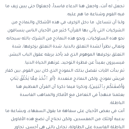
تجعل له أنت، واجعل هنا الدعاء فاسداً، {جعلوا} حتى يبين زيف ما
فيه القوم وشناعة ما هم عليه.
ولنا أن نتساءل: ما دخل الزخرف في هذه الأشكال والنماذج من
الشركيات التي يأتي بها القرآن؟ كثير من الأحيان الناس ينساقون
نحو هذه السلوكيات، ونحو هذه النماذج من الشرك بالله سبحانه
وتعالى نظراً لشدة التعلق بالدنيا، شدة التعلق بزخرفها، شدة
التعلق بزخرفها الموهوم الذي قد يأخذ بريقه عقول الباب البشر،
فيسيرون بعيداً عن فطرة التوحيد، غرتهم الحياة الدنيا.
ثم بدأت الآيات تفصل بذلك النموذج الذي كان بين القوم، بين كفار
قريش نموذج، ولكن النماذج متعددة. {أَمِ ٱتَّخَذَ مِمَّا يَخْلُقُ بَنَاتٍ
وَأَصْفَىٰكُم بِٱلْبَنِينَ}، وذكرنا فيما ذكرنا أن القرآن العظيم هنا
يعلمنا منهجاً في التعامل مع الأفكار والمذاهب الفاسدة
الباطلة.
أنت في بعض الأحيان على سفاهة ما يقول السفهاء، وبشاعة ما
يدعيه أولئك من المفسدين، ولكن تحتاج أن تضع هذه الأقاويل
الباطلة الفاسدة على الطاولة، تجادل بالتي هي أحسن، تحاور