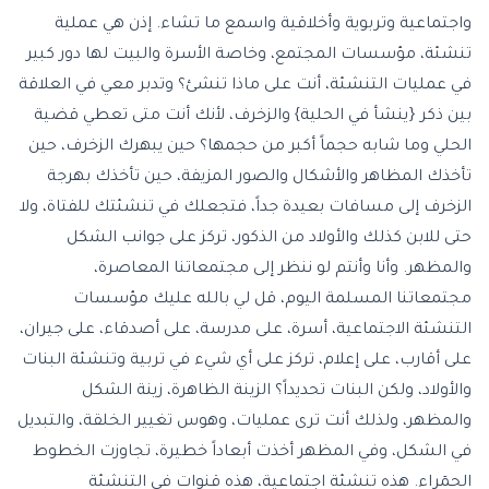
واجتماعية وتربوية وأخلاقية واسمع ما تشاء. إذن هي عملية
تنشئة، مؤسسات المجتمع، وخاصة الأسرة والبيت لها دور كبير
في عمليات التنشئة، أنت على ماذا تنشئ؟ وتدبر معي في العلاقة
بين ذكر {ينشأ في الحلية} والزخرف، لأنك أنت متى تعطي قضية
الحلي وما شابه حجماً أكبر من حجمها؟ حين يبهرك الزخرف، حين
تأخذك المظاهر والأشكال والصور المزيفة، حين تأخذك بهرجة
الزخرف إلى مسافات بعيدة جداً، فتجعلك في تنشئتك للفتاة، ولا
حتى للابن كذلك والأولاد من الذكور، تركز على جوانب الشكل
والمظهر. وأنا وأنتم لو ننظر إلى مجتمعاتنا المعاصرة،
مجتمعاتنا المسلمة اليوم، قل لي بالله عليك مؤسسات
التنشئة الاجتماعية، أسرة، على مدرسة، على أصدقاء، على جيران،
على أقارب، على إعلام، تركز على أي شيء في تربية وتنشئة البنات
والأولاد، ولكن البنات تحديداً؟ الزينة الظاهرة، زينة الشكل
والمظهر، ولذلك أنت ترى عمليات، وهوس تغيير الخلقة، والتبديل
في الشكل، وفي المظهر أخذت أبعاداً خطيرة، تجاوزت الخطوط
الحمٓراء. هذه تنشئة اجتماعية، هذه قنوات في التنشئة