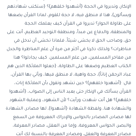
الإنكار، وتدبروا في الحجة {أشهدوا خلقهم}؟ {ستكتب شهادتهم
ويسألون}، هذا لا منطق فيه، لا حجة للقوم، لماذا القرآن يضعها
على طاولة الحوار؟ تدبروا في القرآن كيف يعلمك الحجة
والمنطقة، والدفاع عن مبدأ، ومنطقة التوحيد العظيم، أنت على
حق، وصاحب الحق لا يخشى شيئاً، فلماذا تخشى أن تدخل في
مناظرات؟ ولذلك ذكرنا في أكثر من مرة أن علم المناظرة والجدل
من مفاخر المسلمين، من علم المسلمين. كيف يجادلوا؟ هذا
الكتاب العظيم وضعها على الطاولة، {جعلوا الملائكة الذين هم
عباد الرحمٓن إناثاً}، حجة واهية، لا منطق فيها، ويأتي بها القرآن،
قال: {أشهدوا خلقهم}؟ حين تشهد وتقول بأن الملائكة إناث،
القرآن يسألك في الإنكار حتى يعيد الناس إلى الصواب، {أشهدوا
خلقهم}؟ هل أنت شهدت ورأيت؟ لأن الشهود، وعملية الشهود
والشهادة هنا، ولفظة الشهادة {أشهدوا}، لها مصادر، الشهادة
لها مصادر، المصادر بالحواس والإدراك المعروفة من السمع
والبصر، الحواس المعروفة، وإما من العقل، مصادر المعرفة،
مصادر المعرفة والعقل، ومصادر المعرفة بالنسبة لك أنت