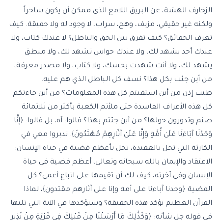
الزخارف الهشة، عن البريق اللامع الذي ممكن أن يكون ساحراً
ولكنه غير حقيقي، مزيف، وهج، سراب، لا وجود له ولا حقيقة. كيف
تعرف الحقائق؟ كيف تفرق بين الحق والباطل؟ لا عندك كتاب، ولا
عندك أحد يشهد لك، ولا عندك حواس تشهد لك، ولا منطق
يشهد لك، ولا أنت شهدت بحسك، ولا كتاب، ولا مصدر معرفة،
من أين جئت بكل هذا؟ نسف كل الباطل الذي هم عليه.
طيب إذن من أين استقيتم كل هذه المعلومات؟ من أين جاءتكم
كل هذه الأعراف الفاسدة حتى ملأتم الكعبة بأكثر من ثلاثمائة
صنم وتدورون حولها؟ من أين جئتم بهذا؟ قالوا: آه، بل قالوا: {إِنَّا
وَجَدْنَا آبَاءَنَا عَلَىٰ أُمَّةٍ وَإِنَّا عَلَىٰ آثَارِهِمْ مُهْتَدُونَ}. تدبروا معي في
الكارثة التي تحل بالعقيدة، تحل بأعظم قضية في حياة الإنسان:
الاعتقاد والإيمان بالله سبحانه وتعالى، أعظم قضية في حياة
الإنسان وفي آخرته، كيف لك أن تقيمها على اتباع أعمى؟ كل
القضية {وجدنا آباءنا على أمة وإنا على آثارهم مقتدون}، لماذا
القرآن العظيم يؤكد هذه الحقيقة؟ وسيؤكدها في الآية التي تليها
في قوله جل شأنه: {وَكَذَٰلِكَ مَا أَرْسَلْنَا مِنْ قَبْلِكَ فِي قَرْيَةٍ مِنْ نَذِيرٍ