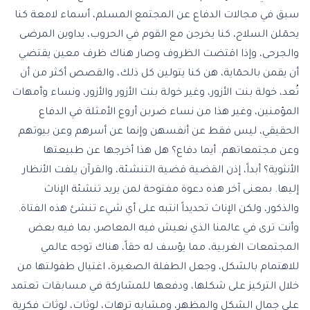
سبق في مجالات الدفاع عن المجتمع المسلم، أسماء لامعة كنا
يحمٓلن السلاح، كنا يخرجن مع القوم في الحروب، يداوين المرضى
والجرحى، وإذا اقتضت الظروف وصار هناك ظرف معين يقتضي
أن يقمن بالحمٓاية، هن كنا يتولين كل ذلك، والقصص أكثر من أن
تُعد، خولة بنت الأزور، وغير خولة بنت الأزور والأزور، ونساء وأمهات
المؤمنين، وغير هذا من نساء ضربن أروع الأمثلة في الدفاع
الحقيقي، ليس فقط عن أنفسهن وإنما عن أسرهم وعن بيوتهم
وعن مجتمعاتهم. أيما دفاع؟ هل هذا أخرجها عن طبيعتها
الأنثوية؟ أبداً، إذن القضية قضية التنشئة، والقرآن يلفت الأنظار
إليها. بمعنى آخر هذه دعوة مفتوحة لمن يريد تنشئة الإناث
والذكور، ولكن الإناث تحديداً انتبه على أي شيء تنشئ هذه الفتاة.
وأنت ترى في عالمنا الذي نعيش فيه المعاصر، بما فيه بعض
المجتمعات الغربية، مما يؤسف له حقاً، هناك توجه عالمي
للاهتمام بالشكل، وجعل الطفلة الصغيرة، اغتيال طفولتها من
خلال التركيز على شكلها، ودفعها للمشاركة في مسابقات تعتمد
على جمال الشكل والمظهر، ومشابه ترهات، لوثات، لوثات فكرية