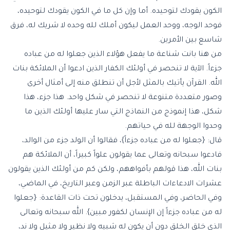
الكون يقودك لتوحيده. أما وإن كل ما في الكون يقودك لتوحيده،
فوحد الوجه، ووحد العمل ليكون أملك لله وحده لا شريك له، فرق
شاسع بين الأمرين.
من هنا بانت شناعة ما يفعل هؤلاء الذين جعلوا له من عباده
جزءاً. الآية لا تنحصر في أولئك الكفار الذين ادعوا أن الملائكة بنات
الله. القرآن يأتيك بالمثل لأجل أن تنطلق منه إلى أمثال أخرى
وصور متعددة متنوعة لا تنحصر في شكل واحد. هذا جزء، هذا
شكل، هذا إنموذج من النماذج التي سار عليها أولئك الذين ما
وحدوا الوجهة لله في حياتهم.
قال: {جعلوا له من عباده جزءاً}، فقالوا أن الولد جزء من الوالد،
فادعوا سبحانه وتعالى عما يقولون علواً كبيراً، أن الملائكة هم
بنات الله، هذا قولهم بأفواههم، ولكن كم من أولئك الذين يقولون
عشرات الادعاءات الباطلة عبر الزمن وعبر التاريخ، في الماضي،
وفي الحاضر، وفي المستقبل، يدخلون تحت ذات القاعدة: {جعلوا
له من عباده جزءاً إن الإنسان لكفور مبين}. الله سبحانه وتعالى
الذي خلق الخلق دون أن يكون له شبيه ولا نظير ولا مثيل ولا ند،