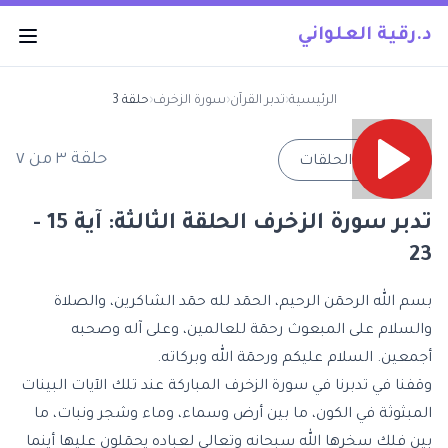
د.رقية العلواني
الرئيسية
‹
تدبر القرآن
‹
سورة الزخرف
‹
حلقة 3
حلقة
٣
من
٧
→
جميع الحلقات
تدبر سورة الزخرف الحلقة الثالثة: آية 15 -
23
بسم الله الرحمٓن الرحيم، الحمٓد لله حمٓد الشاكرين، والصلاة
والسلام على المبعوث رحمٓة للعالمين، وعلى آله وصحبه
أجمعين. السلام عليكم ورحمٓة الله وبركاته.
وقفنا في تدبرنا في
سورة الزخرف المباركة
عند تلك الآيات البينات
المبثوثة في الكون، ما بين أرض وسماء، وماء وشجر ونبات، ما
بين فلك سخرها الله سبحانه وتعالى لعباده يحمٓلون عليها أينما