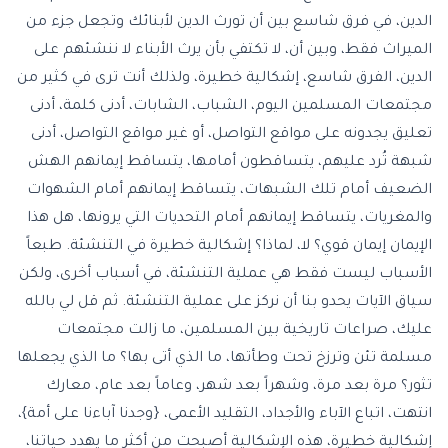
الدين، في فرق شاسع بين أن تورث الدين لأبنائك وتجعل جزء من
الميراث فقط، وبين أن، لا تكتفي بأن يرث الأبناء لا ننشئهم على
الدين، الفرق شاسع، إشكالية خطيرة، ولذلك أنت ترى في كثير من
مجتمعات المسلمين اليوم، الشباب، الشابات، أدنى كلمة، أدنى
تعليق يجدونه على مواقع التواصل، أو غير مواقع التواصل، أدنى
شبهة تُرد عليهم، يتساقطون أمامها، يتساقط إيمانهم الهش
الضعيف أمام تلك الشبهات، يتساقط إيمانهم أمام الشهوات
والمغريات، يتساقط إيمانهم أمام التحديات التي يرونها، هل هذا
الإيمان إيمان قوي؟ لا، لماذا؟ إشكالية خطيرة في التنشئة. طبعاً
الأسباب ليست فقط هي عملية التنشئة، في أسباب أخرى، ولكن
سياق الآيات يحدو بنا أن نركز على عملية التنشئة. ثم قل لي بالله
عليك، صراعات تاريخية بين المسلمين، ما زالت مجتمعات
مسلمة تئن وترزخ تحت وطأتها، ما الذي أتى بها؟ ما الذي يجعلها
تثور؟ مرة بعد مرة، وشهراً بعد شهر، وعاماً بعد عام، معارك
انتهت، اتباع الآباء والأجداد، التقليد الأعمى، {وجدنا آباءنا على أمة}،
إشكالية خطيرة، هذه الإشكالية أصبحت من أكثر ما يهدد حياتنا،