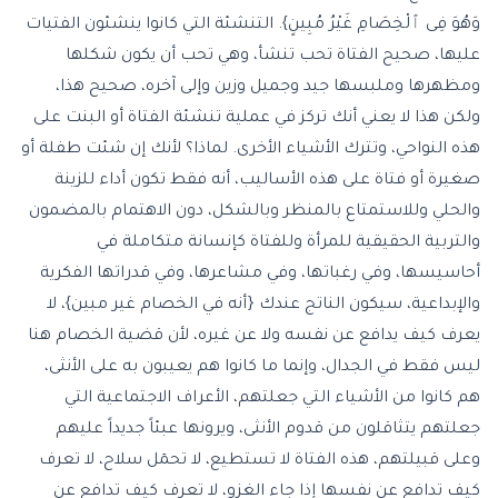
وَهُوَ فِى ٱلْخِصَامِ غَيْرُ مُبِينٍ}. التنشئة التي كانوا ينشئون الفتيات
عليها، صحيح الفتاة تحب تنشأ، وهي تحب أن يكون شكلها
ومظهرها وملبسها جيد وجميل وزين وإلى آخره، صحيح هذا،
ولكن هذا لا يعني أنك تركز في عملية تنشئة الفتاة أو البنت على
هذه النواحي، وتترك الأشياء الأخرى. لماذا؟ لأنك إن شئت طفلة أو
صغيرة أو فتاة على هذه الأساليب، أنه فقط تكون أداء للزينة
والحلي وللاستمتاع بالمنظر وبالشكل، دون الاهتمام بالمضمون
والتربية الحقيقية للمرأة وللفتاة كإنسانة متكاملة في
أحاسيسها، وفي رغباتها، وفي مشاعرها، وفي قدراتها الفكرية
والإبداعية، سيكون الناتج عندك {أنه في الخصام غير مبين}، لا
يعرف كيف يدافع عن نفسه ولا عن غيره، لأن قضية الخصام هنا
ليس فقط في الجدال، وإنما ما كانوا هم يعيبون به على الأنثى،
هم كانوا من الأشياء التي جعلتهم، الأعراف الاجتماعية التي
جعلتهم يتثاقلون من قدوم الأنثى، ويرونها عبئاً جديداً عليهم
وعلى قبيلتهم، هذه الفتاة لا تستطيع، لا تحمٓل سلاح، لا تعرف
كيف تدافع عن نفسها إذا جاء الغزو، لا تعرف كيف تدافع عن