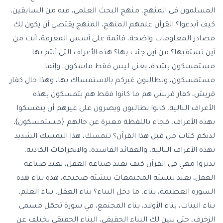
المسلمون في المنهج، منهج البحث العلمي، فيه من السابقين،
كيف أبدعوا؟ القرآن علمهم المنهج، المنهج يقتضي أن يكون لك
مصادر المعلومات واضحة، قائمة على أسس المعرفة، أنت من
أين تستقيها؟ من أين جئت بها؟ هذه الأعراف التي أنتم بها
مستمسكون بشدة، يعني ليس فقط ماسكون، وإنما
مستمسكون، وتطالبون غيركم بالاستمساك بها، وهذا حال كفار
قريش، كفار قريش هم ما كانوا فقط هم يتمسكون بهذه
الأعراف البالية، كانوا يطالبون ويصرون على غيرهم أن يتمسكوا
بهذه الأعراف، فجاء باللفظة معبرة عن حالهم {مستمسكون}،
لديكم كتاب من قبل هذا القرآن؟ تتمسك، هذا التمسك الشديد
بهذه الأعراف البالية، والعقائد الفاسدة، والانحرافات الكاذبة.
تدبروا معي في القرآن كيف يعيد صياغة العقل، يعيد صناعة
العقل، يعيد تنشئة المجتمعات تنشئة صحيحة، هذه بناء هذه
السورة العظيمة، بناء، ما دخل البناء؟ بناء العقل، بناء العلم،
بناء البنات، بناء الأولاد، بناء المجتمع، في سورة تحمٓل مسمى
الزخرف، حتى يبين لك البناء الحقيقي، البناء الحقيقي يختلف عن