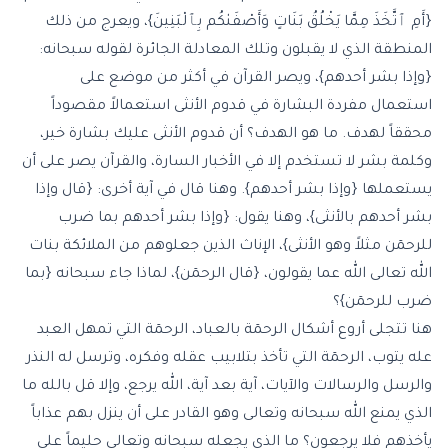
{أَمِ ٱتَّخَذَ مِمَّا يَخْلُقُ بَنَاتٍ وَأَصْفَىٰكُم بِٱلْبَنِينَ}، ويعرج من ذلك
المنطقة الذي لا يقبلون وتلك المعادلة الجائرة لقوله سبحانه:
{وإذا بشر أحدهم}، ويصر القرآن في أكثر من موضع على
استعمال مفردة البشارة في قدوم الأنثى استعمالاً مقصوداً
محققاً لهدف. ما هو الهدف؟ أن قدوم الأنثى عليك بشارة خير،
وكلمة بشر لا تستخدم إلا في الأخبار السارة، والقرآن يصر على أن
يستعملها {وإذا بشر أحدهم}. وهنا قال في آية أخرى: {قال وإذا
بشر أحدهم بالأنثى}، وهنا يقول: {وإذا بشر أحدهم بما ضرب
للرحمٓن مثلاً وهو الأنثى}، الإناث الذين جعلوهم من الملائكة بنات
الله تعالى الله عما يقولون، {قال الرحمٓن}، لماذا جاء سبحانه {بما
ضرب للرحمٓن}؟
هنا تتجلى أروع أشكال الرحمٓة بالعباد، الرحمٓة التي تمهل العبد
عله يتوب، الرحمٓة التي تأخذ بتلابيب عقله وفكره، وترسل له النذر
والرسل والرسالات والآيات، آية بعد آية، الله يرجع، وإلا قل بالله ما
الذي يمنع الله سبحانه وتعالى وهو القادر على أن ينزل بهم عذاباً
يأخذهم فلا يرجعون؟ ما الذي يجعله سبحانه وتعالى حليماً على