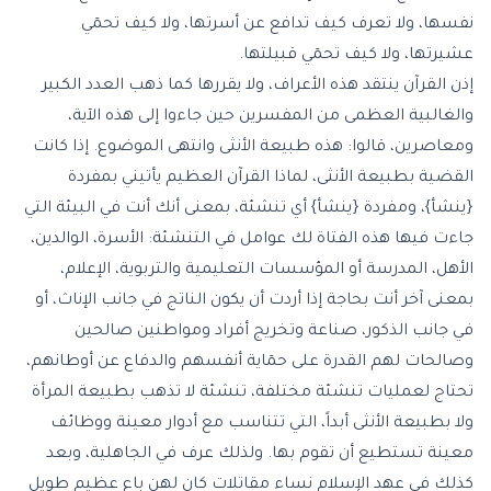
نفسها، ولا تعرف كيف تدافع عن أسرتها، ولا كيف تحمٓي
عشيرتها، ولا كيف تحمٓي قبيلتها.
إذن القرآن ينتقد هذه الأعراف، ولا يقررها كما ذهب العدد الكبير
والغالبية العظمى من المفسرين حين جاءوا إلى هذه الآية،
ومعاصرين، قالوا: هذه طبيعة الأنثى وانتهى الموضوع. إذا كانت
القضية بطبيعة الأنثى، لماذا القرآن العظيم يأتيني بمفردة
{ينشأ}، ومفردة {ينشأ} أي تنشئة، بمعنى أنك أنت في البيئة التي
جاءت فيها هذه الفتاة لك عوامل في التنشئة: الأسرة، الوالدين،
الأهل، المدرسة أو المؤسسات التعليمية والتربوية، الإعلام،
بمعنى آخر أنت بحاجة إذا أردت أن يكون الناتج في جانب الإناث، أو
في جانب الذكور، صناعة وتخريج أفراد ومواطنين صالحين
وصالحات لهم القدرة على حمٓاية أنفسهم والدفاع عن أوطانهم،
تحتاج لعمليات تنشئة مختلفة، تنشئة لا تذهب بطبيعة المرأة
ولا بطبيعة الأنثى أبداً، التي تتناسب مع أدوار معينة ووظائف
معينة تستطيع أن تقوم بها. ولذلك عرف في الجاهلية، وبعد
كذلك في عهد الإسلام نساء مقاتلات كان لهن باع عظيم طويل