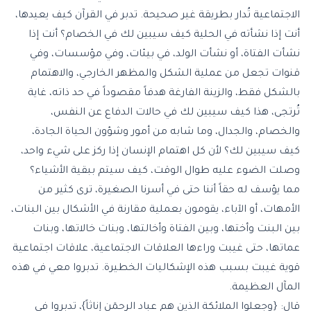
الاجتماعية تُدار بطريقة غير صحيحة. تدبر في القرآن كيف يعيدها،
أنت إذا نشأته في الحلية كيف سيبين لك في الخصام؟ أنت إذا
نشأت الفتاة، أو نشأت الولد، في بيئات، وفي مؤسسات، وفي
قنوات تجعل من عملية الشكل والمظهر الخارجي، والاهتمام
بالشكل فقط، والزينة الفارغة هدفاً مقصوداً في حد ذاته، غاية
تُرتجى، هذا كيف سيبين لك في حالات الدفاع عن النفس،
والخصام، والجدال، وما شابه من أمور وشؤون الحياة الجادة،
كيف سيبين لك؟ لأن كل اهتمام الإنسان إذا ركز على شيء واحد،
وصلت الضوء عليه طوال الوقت، كيف سيتم ببقية الأشياء؟
مما يؤسف له حقاً أننا حتى في أسرنا الصغيرة، ترى كثير من
الأمهات، أو الآباء، يقومون بعملية مقارنة في الأشكال بين البنات،
بين البنت وأختها، وبين الفتاة وأخالتها، وبنات خالاتها، وبنات
عماتها، حتى غيبت وراءها العلاقات الاجتماعية، علاقات اجتماعية
قوية غيبت بسبب هذه الإشكاليات الخطيرة. تدبروا معي في هذه
المآل العظيمة.
قال: {وجعلوا الملائكة الذين هم عباد الرحمٓن إناثاً}، تدبروا في