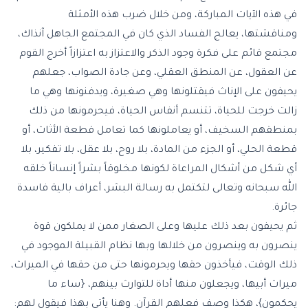
في هذه الآيات المباركة، ومن خلال ضرب هذه الأمثلة
ومناقشتها، يعالج الفساد الذي كان في المجتمع الجاهل آنذاك،
مجتمع قائم على فكرة وجود الذكر والاعتزاز به اعتزازاً أخرج القوم
عن العقول، عن المنطق العقلي، وعن جادة الصواب، جعلهم
يحيفون على الإناث فيقتلونها وهي صغيرة، ويدفنونها وهي ما
زالت خرجت للحياة، تتنسم أنفاس الحياة، فيحرمونها من ذلك
بمنطقهم السخيف، أو يعاملونها كما تعامل قطعة الأثاث، أو
قطعة الحلي، أو الجزء من المادة، بلا روح، بلا عقل، بلا تفكير، بلا
أي شكل من أشكال المراعاة لكونها مخلوقاً بشراً إنساناً خلقه
الله سبحانه وتعالى لتكتمل به رسالة البشر، أعراف بالية فاسدة
جائرة.
ثم يحيفون بعد ذلك عليها وعلى الصغار ممن لا يملكون قوة
ينصرون به وينصرون من خلالها وبها نظام القبيلة الموجود في
ذلك الوقت، فيأخذون حقها ويحرمونها حتى من حقها في الميراث،
ميراث أبيها، ويجعلون منها أداة للتوارث بينهم، {ساء ما
يحكمون}، هكذا وصف فعلهم القرآن. وهنا يأتي بهذا فيقول لهم: