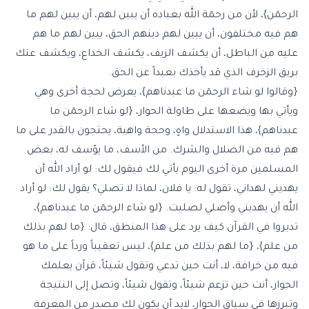
الرحمٓن}، لأن من رحمٓة الله بعباده أن يبين لهم، أن يبين لهم ما
هم فيه مختلفون، أن يبين لهم دينهم الحق، يبين لهم ما هم
عليه من الباطل، أن يكشف الزيف، يكشف الخداع، ويكشف عنك
بريق الزخرف الذي قد يأخذك بعيداً عن الحق.
{وقالوا لو شاء الرحمٓن ما عبدناهم}، يعرض لحجة أخرى وهي
ويأتي بها ويضعها على طاولة الحوار، {لو شاء الرحمٓن ما
عبدناهم}، هذا الاستدلال واهٍ، وحجة واهية، يحتجون بالقدر على ما
هم فيه من الضلال والشرك. من الأسف، ما يؤسف له، بعض
المسلمين مرة أخرى اليوم يأتي لك فيقول لك: لو أراد الله أن
يهديني لهداني، تقول له: يا فلان، لماذا لا تصلي؟ يقول لك: لو أراد
الله أن يهديني وأصلي لصليت. {لو شاء الرحمٓن ما عبدناهم}،
تدبروا في القرآن كيف يرد على هذا المنطق، قال: {ما لهم بذلك
من علم}، {ما لهم بذلك من علم}، ليس تعقيباً ورداً على ما هو
فيه من خرافة، لا، أنت حين تدعي وتقول شيئاً، قرآن يعلمك
الحوار، أنت حين تزعم شيئاً، وتقول شيئاً، وتصل إلى النتيجة
وتبرزها في سياق الحوار، لابد أن يكون لك مصدر من المعرفة