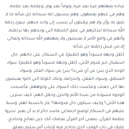
عباده يمهلهم مرة بعد مرة، ويوماً بعد يوم، وعلامة بعد علامة،
وهم في غيهم يعمهون، وهم ينسبون لله سبحانه جل شأنه ما لا
يليق به، وأن ولا هم يرقبلون أن ينسب إلى واحد منهم، سوى رحمٓة
الله سبحانه ليذكرهم في عمق اللحظة التي يوبخهم بها برحمٓته،
وأنهم في واقع الأمر لا يعيشون ولا يمهلهم الله سبحانه وتعالى
إلا من قبيل رحمٓته جل شأنه.
{ظل وجهه مسوداً وهو كظيم}، في السنكار، على حالهم، حال
استقبال خبر قدوم الأنثى، {ظل وجهه مسوداً وهو كظيم}، سواد
الوجه الذي ينبئ عن أي شيء؟ ينبئ عن سواد الفكر، وسواد
المنطق، وسواد العقل، وانحرافه، وتلك اللوثة التي كانوا يعيشون
بها التي جعلت وعكست ذلك السواد على وجوههم، فأصبحت
الوجوه مسودة من شدة الألم والحزن وحمٓل الهم، كيف ستربى
هذه الأنثى؟ وكيف سيكون حال قدومها؟ عار بالنسبة لهم، وسبة
عليهم في السنكار لوضع اجتماعي فاسد جائر لا بد أن يغير. تدبروا
عظمة القرآن، بمعنى آخر القرآن يعلمك أنك حين تعالج وتحاجج،
عليك في ذات الوقت الذي تحاجج فيه لإثبات أمر سليم يتعلق