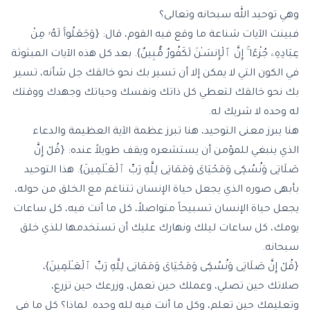
وهي توحيد الله سبحانه وتعالى؟
فبينت الآيات شناعة ما وقع فيه القوم، قال: {وَجَعَلُوا۟ لَهُۥ مِنْ
عِبَادِهِۦ جُزْءًا ۚ إِنَّ ٱلْإِنسَـٰنَ لَكَفُورٌ مُّبِينٌ}. بعد كل هذه الآيات المبثوثة
في الكون التي لا يمكن إلا أن تسير بك نحو خالقك جل شأنه، تسير
بك نحو خالقك لتعطي كل ذاتك ونفسك وحياتك وجهدك ووقتك
له وحده لا شريك له.
هنا يبرز معنى التوحيد، هنا تبرز عظمة الآية العظيمة والدعاء
الذي ينبغي للمؤمن أن يستشعره ويقف طويلاً عنده: {قُلْ إِنَّ
صَلَاتِى وَنُسُكِى وَمَحْيَاىَ وَمَمَاتِى لِلَّهِ رَبِّ ٱلْعَـٰلَمِينَ}. هذا التوحيد
بأبهى صوره الذي يجعل حياة الإنسان تتناغم مع الخلق من حوله،
يجعل حياة الإنسان تسبيحاً متواصلاً، كل ما أنت فيه، كل ساعات
يومك، كل ساعات ليلك ونهارك عليك أن تستخدمها للذي خلق
سبحانه.
{قُلْ إِنَّ صَلَاتِى وَنُسُكِى وَمَحْيَاىَ وَمَمَاتِى لِلَّهِ رَبِّ ٱلْعَـٰلَمِينَ}،
صلاتك حين تصلي، وعملك حين تعمل، وزرعك حين تزرع،
وتعليمك حين تعلم، وكل ما أنت فيه لله وحده. لماذا؟ كل ما في