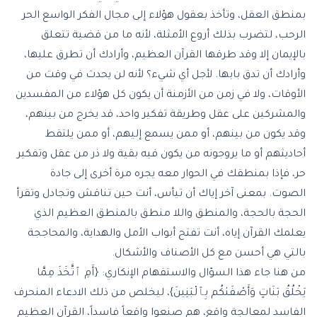
بمنطق العقل، وتأخذ بعقول هؤلاء إلى مجال الفكر الواسع الحر
الرحب، لتضرب بذلك أروع الأمثلة، لأنه ما من قضية تتعلق
بالإيمان إلا وقد طرقها القرآن العظيم، وأرادك أن تطرق عليها،
وأرادك أن تدق بابها. لأجل أي شيء؟ لأنه لن يحدث في وقت من
الأوقات، ولا في زمن من الأزمنة أن يكون كل هؤلاء من المفسدين
والمشركين على عقل وطريقة تفكير واحد، قد يخرج من بينهم،
وقد يكون من بينهم، أو ممن يسمع إليهم، أو ممن يلتقط
أحاديثهم أو ما يروجونه من يكون فيه بقية ولا ذر من عقل وتفكير
حر، فإذا بمنطقك في الحوار معه يجره مرة أخرى إلى جادة
الصوت. بمعنى آخر إياك أن تيأس، أنت حين تناقش وتجادل وتقرأ
الحجة بالحجة، والمنطق واللا منطق بالمنطق العظيم الذي
يعلمك القرآن إياه، أنت تفتح أبواب الأمل والهداية، والمحاججة
بالتي هي أحسن مع كل الأصناف والأشكال.
من هنا جاء هذا السؤال والاستفهام الإنكاري: {أَمِ ٱتَّخَذَ مِمَّا
يَخْلُقُ بَنَاتٍ وَأَصْفَىٰكُم بِٱلْبَنِينَ}، ليخلص من ذلك الادعاء المنحرف
الفاسد لمعالجة واقع، هم صنعوا واقعاً فاسداً، القرآن العظيم