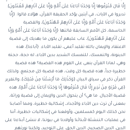
إِلَّا قَالَ مُتْرَفُوهَا إِنَّا وَجَدْنَا آبَاءَنَا عَلَىٰ أُمَّةٍ وَإِنَّا عَلَىٰ آثَارِهِمْ مُقْتَدُونَ}.
تدبروا في الآيات، في آيتين يؤكد الحقيقة القرآن، هؤلاء قالوا: {إِنَّا
وَجَدْنَا آبَاءَنَا عَلَىٰ أُمَّةٍ وَإِنَّا عَلَىٰ آثَارِهِمْ مُهْتَدُونَ}، والقضية
الحاسمة، كل الأمم السابقة قالتها {إِنَّا وَجَدْنَا آبَاءَنَا عَلَىٰ أُمَّةٍ وَإِنَّا
عَلَىٰ آثَارِهِمْ مُهْتَدُونَ}، عاب عليهم أن يكون ما يهديك إلى قضية
الاعتقاد والإيمان بالله تقليد أعمى، تقليد الآباء. {آباءنا}، هذه
الدينونة، والتمسك، للتمسك الشديد بدين الآباء، له حجة، حجته
وهي، لماذا القرآن ينعى على القوم هذه القضية؟ هذه قضية
خطيرة جداً، هذه قضية كل وقت، هذه قضية كل مجتمع، ولذلك
القرآن ذكر في سياق البيان {وَكَذَٰلِكَ مَا أَرْسَلْنَا مِنْ قَبْلِكَ}، والتقرير
{فِي قَرْيَةٍ مِنْ نَذِيرٍ إِلَّا قَالَ مُتْرَفُوهَا إِنَّا وَجَدْنَا آبَاءَنَا عَلَىٰ أُمَّةٍ}، هذه
قضية الأجيال. ما هي؟ أن يتحول الدين والإيمان إلى قضية وراثة،
بمعنى أن ترث دين الآباء والأجداد، إشكالية خطيرة، ومما أصابنا
نحن كذلك اليوم كمسلمين، وأوقعنا في إشكاليات خطيرة، أننا
في عمليات التنشئة لأبنائنا وأولادنا في بيوتنا، لا ننشئ أبناءنا على
الدين، الدين الصحيح، الدين الحق، على التوحيد، ولكننا نورثهم