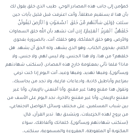
كمؤمن إلى جانب هذه المصادر الوحي. طيب الذي خلق يقول لك
بأن هذا لا يستقيم مطلقاً، وأنت اعترفت قبل قليل بآيات حين
سئلت {وَلَئِن سَأَلْتَهُم مَّنْ خَلَقَ ٱلسَّمَـٰوَٰتِ وَٱلْأَرْضَ لَيَقُولُنَّ
خَلَقَهُنَّ ٱلْعَزِيزُ ٱلْعَلِيمُ}، إذن أنت تشهد بأن الله خلق السماوات
والأرض، وهو خلق الملائكة، وهو خلقك أنت، بالضرورة بفحوى
الكلام، بفحوى الكتاب، وهو الذي يشهد، وله الحق أن يشهد. هل
خلقهم؟ من هذا، ولا هذا الجنس، ولا ليس لهم، ولا جنس، ولا
ماذا؟ فلما تأتي بمعلومة خارج هذه المصادر، {ستكتب شهادتهم
ويسألون}، وفيها تهديد، وفيها وعيد، أنت اليوم إذا كنت ترمي
بمزاعم وأباطيل كاذبة، وادعاءات فارغة، ولا تجد من يحاسبك،
وتقول هذا مقنع وهذا غير مقنع، وأنا أقنعني بالإيمان، وأنا غير
مقتنع بالإيمان، وأنا غير مقتنع بالآخرة، نجد اليوم على الأسف من
بين شباب المسلمين، على مختلف وسائل التواصل الاجتماعي،
من يروج لهذه الخزعبلات، ويتشدق بها. تدبر القرآن، قال:
{ستكتب شهادتهم ويسألون}، كلماتك وألفاظك، سواء
المكتوبة أو الملفوظة، المقروءة والمسموعة، ستكتب،