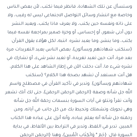
وستسأل عن تلك الشهادة، فانظر فيما تكتب، لأن بعض الناس
وخاصة مع انتشار وسائل التواصل الاجتماعي ليس له رقيب، ولا
على ذاته ونفسه حين يكتب، ولا يعرف ماذا يكتب، ويعيد النشر
دون أدنى شعور، أو إحساس، أو وخزة ضمير بمراجعة نفسه فيما
يكتب، وما ينشر، وما يعيد نشره. انتبه، لكل هؤلاء يقول القرآن:
{ستكتب شهادتهم ويسألون}، بعض الناس يعيد التغريدات مرة
بعد مرة، أنت حين تعيد تغريدة، أو تعيد نشر شيء، أو تشارك في
نشره شيء ما، أنت دخلت الآن في إطار الشاهد على هذا الكلام،
هل أنت مستعد أن تشهد بصحة هذا الكلام؟ {ستكتب
شهادتهم ويسألون}. وتدبر في تأكيد القرآن في مصطلح واسم
الله جل شأنه وصفة {الرحمٓن الرحمٓن الرحمٓن}، حتى لك أنك تشعر
وأنت تقرأ وتتلو في آيات السورة بنسمات رحمٓة الله جل شأنه
وهي تحويك وتشملك وتحيط بك من كل جانب في آياته، ومن
رحمٓته جل شأنه أنه يعلم عباده، وأنه أنزل على عباده هذا الكتاب
المبين. تدبر في اللفظ، وتدبر في الترابط بين الألفاظ، في بداية
السورة قال: {حٰمٓ * وَالْكِتَابِ الْمُبِينِ}، وهنا {الرحمٓن الرحمٓن