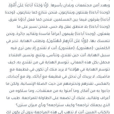
ويهدد أمن مجتمعات وبلدان بأسرها. {إِنَّا وَجَدْنَا آبَاءَنَا عَلَىٰ أُمَّةٍ}،
{وجدنا آباءنا} يقتتلون ويتنازعون، فنحن نتنازع كما يتنازعون، {وجدنا
آباءنا} يفرقون فيما بين المسلمين، فنحن كما فعل آباؤنا نفرق،
{وجدنا آباءنا} بلا منطق عقل ولا حس، فنحن نسير على ما
يفعلون، {وجدنا آباءنا} يقيمون أعرافاً فاسدة وتقاليد جائرة، ونحن
نتمسك بها، {وَإِنَّا عَلَىٰ آثَارِهِمْ مُهْتَدُونَ}، ونطلب الهداية. تدبر في
الكلمتين: {مهتدون}، {مقتدون}، أنت لا تقتدي إلا بمن ترى فيه
سبيل الهداية، أنت حين تقتدي، وتتأسى، وتتبع، وتسير، الاقتداء
محمٓل بكل هذه المعاني، تتوسم الهداية في من تقتدي به، كيف
تتوسم الهداية في هؤلاء؟ لا يريد منك أن تكون في قطيعة مع
ماضيك، لا يريدك أن تدخل في قطيعة مع آبائك، ولا مع أجدادك،
بالعكس، تقدرهم وتحترمهم من حيث الصلة الإنسانية، ولكن ما
جاءوا به من أفكار، وما آمنوا به من معتقدات، وما سلكوه من
أعراف وتقاليد، عليك أن تضعه على الطاولة للمراجعة. طيب ما
الذي يجعلك تراجعه؟ وكيف ستراجعه؟ وبأي ميزان ستزن؟
بالكتاب المبين، أنت لا تذهب إلى هذه المراجعة بدون أن يكون لك