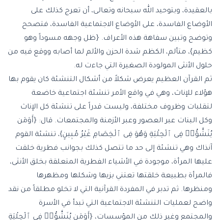
بالعقيدة، وبتوحيد الله سبحانه وتعالى، أن تعرج كذلك على
الأوضاع الفاسدة، على الأوضاع الاجتماعية الفاسدة، فتصحح
وتوضح وتبين سفاهة هذه الأعراف. {ظل وجهه مسوداً وهو
كظيم}، متألم، الكظم شدة الحزن والألم لما أصابه ووقع فيه من
حلول الأنثى المولودة الصغيرة التي جاءت له.
ثم القرآن العظيم يعرض شكلاً من أشكال التنشئة كان يقوم بها
هؤلاء للإناث، وهي في واقع الأمر تنشئة اجتماعية خاضعة
لتقلبات وظروف مختلفة، وليست قدراً على تنشئة كل الإناث
وكل البنات عبر العصور وعبر الأزمنة والمجتمعات. قال: {أَوَمَن
يُنَشَّؤُا۟ فِى ٱلْحِلْيَةِ وَهُوَ فِى ٱلْخِصَامِ غَيْرُ مُبِينٍ}، تنشئة القوم
آنذاك وهي تنشئة إلى حد ما تتصل كذلك بجوانب فطرية خلقت
عليها المرأة، موجودة في الأشياء الفطرية المتعلقة بخلق الأنثى،
فالمرأة بطبيعة خلقتها تعتني بزيها وشكلها ومظهرها
ومنظرها. ثم تدبر في المفردة القرآنية التي لا تخلو مطلقاً من نقد
واضح لعمليات التنشئة الاجتماعية التي تبدأ في الأسرة
والمجتمع وغير ذلك من المؤسسات، {أَوَمَن يُنَشَّؤُا۟ فِى ٱلْحِلْيَةِ