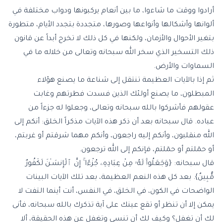
أرادوا ووقت ما شاءوا، ما بين أنعام يركبونها ودواب مختلفة في
ألوانها وأشكالها وأنواعها وصورها، متجددة بتجدد الأيام، متطورة
بتغير الأحوال والأزمان، ولكنها في كل ذلك لا تخرج أبداً عن قانون
ذلك التسخير الذي سخر الله سبحانه وتعالى من خلاله ما في
السماوات والأرض.
ثم إذا بالآيات العظيمة تنتقل إلى شناعة ما يصنع هؤلاء
المبطلون، ما يصنع أولئك الذين فسدت فطرتهم وغابت
عقولهم فأشركوا بالله سبحانه وتعالى، وجعلوا له جزءاً من
عباده. قال سبحانه بعد أن ذكر هذه الآيات مذكراً الخلق: أنكم إلى
الله منقلبون، وأنكم إليه راجعون، وأنكم مهما شرقتم أو غربتم،
أو حمٓلتم أو حمٓلتم، فإنكم إلى الله ترجعون.
قال سبحانه: {وَجَعَلُوا۟ لَهُۥ مِنْ عِبَادِهِۦ جُزْءًا ۚ إِنَّ ٱلْإِنسَـٰنَ لَكَفُورٌ
مُّبِينٌ}. بعد كل هذه النعم العظيمة، بعد تلك الآيات البينات
الواضحات في الكون، في الخلق، في النفس، أنت أينما التفت لا
يمكن إلا أن تنظر أو تقع عينك على آية تذكرك بالله سبحانه، فأنى
لك أن تغفل؟ وكيف لك أن تنسى وتغفل عن هذه الحقيقة، ألا