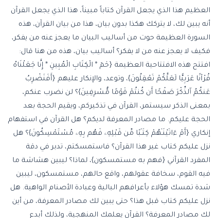
العظيم هذا الذي يجعل القرآن كتاباً مبيناً، هذا الذي يجعل القرآن
أنه يبين لك، لا يتركك هكذا بدون بيان، هذا من بيان القرآن، هذه
السورة العظيمة حوت من أساليب البيان ما يعجز عنه من يفكر،
فكيف لا يعجز عنه من لا يفكر؟ أساليب بيان، هذه من هنا قال:
افتتح هذه الافتتاحية العظيمة {حٰمٓ * الْكِتَابِ الْمُبِينِ * إِنَّا جَعَلْنَاهُ
قُرْآنًا عَرَبِيًّا لَعَلَّكُمْ تَعْقِلُونَ}، وتوعد، والإنكار عليهم {
أَفَنَضْرِبُ
عَنكُمُ ٱلذِّكْرَ صَفْحًا أَن كُنتُمْ قَوْمًا مُّسْرِفِينَ
}؟ لن نضرب عنكم،
بمعنى الذكر سيستمر، القرآن في تذكيركم، ويقيم الحجة بعد
الحجة عليكم. ما مصادر المعرفة لديكم؟ هل القرآن في استفهام
إنكاري {أَمْ ءَاتَيْنَـٰهُمْ كِتَـٰبًا مِّن قَبْلِهِۦ فَهُم بِهِۦ مُسْتَمْسِكُونَ}؟ هل
نزل عليكم كتاب غير هذا القرآن؟ فاستمسكتم، تدبر في دقة
المفرد القرآني {فهم به مستمسكون}، لماذا؟ ليبين هشاشة ما
فيه القوم، سخافة عقولهم، واقع حالهم، مستمسكون، ليبين
شدة تمسك هؤلاء بأعرافهم البالية وعبادة الأصنام الواهية. هل
نزل عليكم كتاب قبل هذا؟ حتى يبين لك مصادر المعرفة، من أين
لك مصادر المعرفة؟ القرآن يعلمك المنهجية، ولذلك أبدع