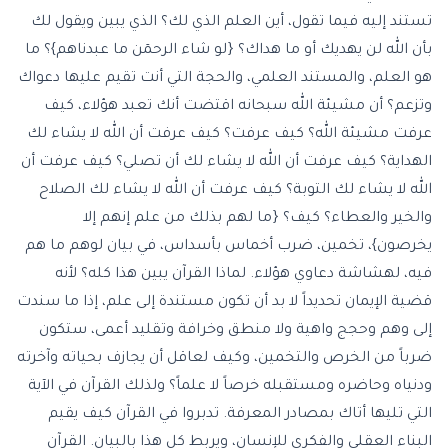
تستند إليه فيما تقول، أين العلم الذي لك؟ الذي يبين ويقول لك
بأن الله لن يهديك أو ما هداك؟ {لو شاء الرحمٓن ما عبدناهم}؟ ما
هو العلم، والمستند العلمي، والحجة التي أنت تقيم عليها دعواك
وتزعم؟ أن مشيئة الله سبحانه اقتضت أنك تعبد هؤلاء، كيف
عرفت مشيئة الله؟ كيف عرفت؟ كيف عرفت أن الله لا يشاء لك
الهداية؟ كيف عرفت أن الله لا يشاء لك أن تصلي؟ كيف عرفت أن
الله لا يشاء لك التوبة؟ كيف عرفت أن الله لا يشاء لك الصلاح
والخير والعطاء؟ كيف؟ {ما لهم بذلك من علم إنهم إلا
يخرصون}، تخمين، ضرب أخماس بأسداس، في بيان لوهم ما هم
فيه، لهشاشة دعاوي هؤلاء. لماذا القرآن يبين هذا كله؟ لأنه
قضية الإيمان تحديداً لا بد أن تكون مستندة إلى علم، إذا ما سندت
إلى وهم وحجج واهية ولا منطق وخرافة وتقليد أعمى، ستكون
ضرباً من الخرص والتخمين، وكيف لعاقل أن يجازف بحياته وآخرته
ودنياه وحاضره ومستقبله خرصاً لا علماً؟ ولذلك القرآن في الآية
التي تليها أتاك بمصادر المعرفة. تدبروا في القرآن كيف يقيم
البناء العقلي والفكري للإنسان، ويربط كل هذا بالبيان. القرآن