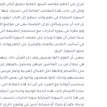
ثم إن من أعظم مقاصد السور المكية تحقيق
أركان الإي
ولكن إلى جانب هذه المقاصد العامة التي تشترك فيها
السورة المباركة في نظم واحد تنتظم كل الآيات لتعود 
بل لابد أن يتدبر ويتأمل ثم إن القضية تبقى في موضع ال
ولو نظرنا في سورة الذاريات مع استحضار الطبيعة الت
شيئا يمكن أن يقودنا ويدلنا على مقصد السورة الأساس 
في أساليب التكذيب والعناد والإصرار على الكفر وواحد 
محور السورة: الرزق
بمعنى أن القوم كانوا يعتبرون وقد ذكر القرآن ذلك عنه
هي عطاء من رب العالمين مرتهن ومتصل بكفرهم على اعت
ملئ بالأصنام والآلهة لكل القبائل العربية وكفار قر
معيشتهم ولذلك كانوا يعتقدون وكانوا في بعض الأحيان
سنخسر أموالنا مع العرب من أين لنا هذه المكانة التي 
عبادة الأصنام كانت هذه الحجة الواعية واحدة من أع
من هنا جاءت السورة المباركة سورة الذاريات لتنسف تل
ترتبط بكفر أو شرك أو مشابه لتبين في وضوح تام إن ال