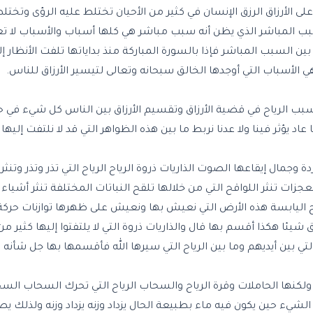
لأرزاق الرزق الإنسان في كثير من الأحيان تختلط عليه الرؤى وتختلط ع
سبب المباشر الذي يظن أنه سبب مباشر هي كلها أسباب والأسباب لا تع
 السبب المباشر فإذا بالسورة المباركة منذ بداياتها تلفت الأنظار إلى
 هي الأسباب التي أوجدها الخالق سبحانه وتعالى لتيسير الأرزاق للناس.
ح وسبب الرياح في قضية الأرزاق وتقسيم الأرزاق بين الناس كل شيء في 
 يؤثر فينا ولا عدنا نربط ما بين هذه الظواهر التي قد لا نلتفت إليها 
 وجمال إيقاعها الصوت الذاريات ذروة الرياح الرياح التي تذر وتذر وتنثر 
جزات تنثر اللواقح التي من خلالها تلقح النباتات المختلفة تنثر أشياء 
 اليابسة هذه الأرض التي نعيش بها ونعيش على ظهرها توازنات حركة
 هكذا أقسم بها قال والذاريات ذروة التي لا يلتفتوا إليها كثير من 
لتي بين أيديهم وما بين الرياح التي سيرها الله فأقسمها بها جل شأنه
لكنها الحاملات وقرة الرياح والسحاب الرياح التي تحرك السحاب السح
الشيء حين يكون فيه ماء بطبيعة الحال يزداد وزنه يزداد وزنه ولذلك يص