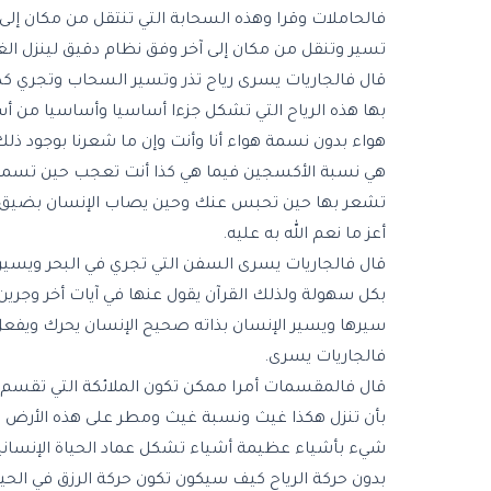
فالحاملات وقرا وهذه السحابة التي تنتقل من مكان إلى 
تسير وتنقل من مكان إلى آخر وفق نظام دقيق لينزل ال
قال فالجاريات يسرى رياح تذر وتسير السحاب وتجري كذل
بها هذه الرياح التي تشكل جزءا أساسيا وأساسيا من أ
هواء بدون نسمة هواء أنا وأنت وإن ما شعرنا بوجود ذلك
هي نسبة الأكسجين فيما هي كذا أنت تعجب حين تسمع كل
تشعر بها حين تحبس عنك وحين يصاب الإنسان بضيق الن
أعز ما نعم الله به عليه.
قال فالجاريات يسرى السفن التي تجري في البحر ويسيره
بكل سهولة ولذلك القرآن يقول عنها في آيات أخر وجرين 
سيرها ويسير الإنسان بذاته صحيح الإنسان يحرك ويفعل و
فالجاريات يسرى.
قال فالمقسمات أمرا ممكن تكون الملائكة التي تقسم بأ
بأن تنزل هكذا غيث ونسبة غيث ومطر على هذه الأرض 
شيء بأشياء عظيمة أشياء تشكل عماد الحياة الإنسانية ع
بدون حركة الرياح كيف سيكون تكون حركة الرزق في الحيا