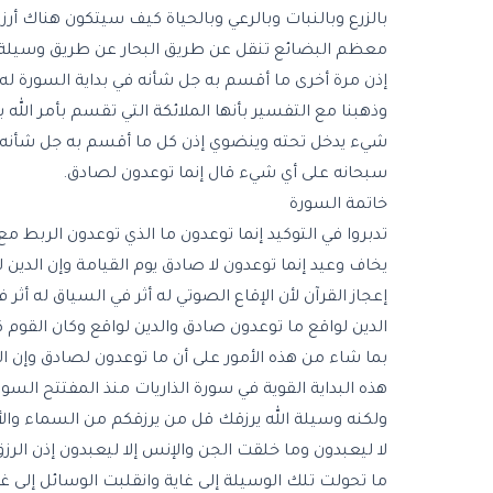
بالزرع وبالنبات وبالرعي وبالحياة كيف سيتكون هناك أرز
معظم البضائع تنقل عن طريق البحار عن طريق وسيلة
إذن مرة أخرى ما أقسم به جل شأنه في بداية السورة له 
وذهبنا مع التفسير بأنها الملائكة التي تقسم بأمر الله 
شيء يدخل تحته وينضوي إذن كل ما أقسم به جل شأنه ل
سبحانه على أي شيء قال إنما توعدون لصادق.
خاتمة السورة
تدبروا في التوكيد إنما توعدون ما الذي توعدون الربط م
يخاف وعيد إنما توعدون لا صادق يوم القيامة وإن الدين
إعجاز القرآن لأن الإقاع الصوتي له أثر في السياق له أ
الدين لواقع ما توعدون صادق والدين لواقع وكان القوم
بما شاء من هذه الأمور على أن ما توعدون لصادق وإن الد
هذه البداية القوية في سورة الذاريات منذ المفتتح السو
ولكنه وسيلة الله يرزقك قل من يرزقكم من السماء والأر
لا ليعبدون وما خلقت الجن والإنس إلا ليعبدون إذن الرز
ما تحولت تلك الوسيلة إلى غاية وانقلبت الوسائل إلى غ