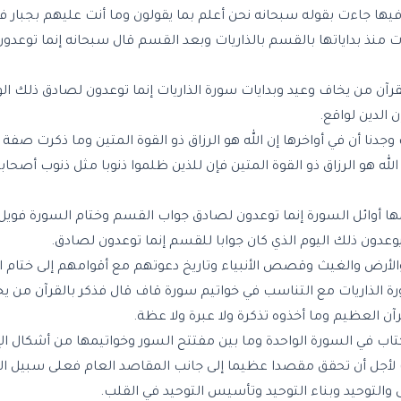
ت فيها جاءت بقوله سبحانه نحن أعلم بما يقولون وما أنت عليهم بجبار ف
ءت منذ بداياتها بالقسم بالذاريات وبعد القسم قال سبحانه إنما توعدو
قرآن من يخاف وعيد وبدايات سورة الذاريات إنما توعدون لصادق ذلك الوعي
 الدين لواقع.
وجدنا أن في أواخرها إن الله هو الرزاق ذو القوة المتين وما ذكرت صفة ا
لله هو الرزاق ذو القوة المتين فإن للذين ظلموا ذنوبا مثل ذنوب أصح
مها أوائل السورة إنما توعدون لصادق جواب القسم وختام السورة فويل 
وعدون ذلك اليوم الذي كان جوابا للقسم إنما توعدون لصادق.
والأرض والغيث
وقصص الأنبياء
وتاريخ دعوتهم مع أقوامهم إلى ختام ال
 الذاريات مع التناسب في خواتيم سورة قاف قال فذكر بالقرآن من يخ
آن العظيم وما أخذوه تذكرة ولا عبرة ولا عظة.
لكتاب في السورة الواحدة وما بين مفتتح السور وخواتيمها من أشكال الإ
 لأجل أن تحقق مقصدا عظيما إلى جانب المقاصد العام فعلى سبيل الم
والتوحيد وبناء التوحيد وتأسيس التوحيد في القلب.