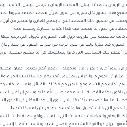
مان
الإيمان بالبعث الإيمان بالملائكة الإيمان بالرسل الإيمان بالكتب الإي
 جميع هذه السور لكل سورة من سور القرآن مقصد مقصد يميزها مقصد
وتصب في تحقيق ذلك المقصد الذي لا يتضح للقارئ والمتدبر من أول مر
اجتهاد في حدود ما يعلمنا فيه هذا الكتاب المبارك ونتعلم منه.
ي كانت قد غطت على ظروف نزول هذه السورة والأجواء التي نزلت فيها 
السورة كما ذكرنا نزلت في فترة حرجة من فترات الدعوة في مكة وكان 
من أعظم تلك الأساليب التي كانوا يسلكونها هي ما يتعلق بقضية الرزق
م في سور أخرى والقرآن قال وتجعلون رزقكم أنكم تكذبون جعلوا قضية و
بار أن القوم كانوا حراس يعتبرون أنفسهم حراسا للبيت الحرام والب
يش لهم تجارة مع الشام ومع اليمن مع مختلف القبائل وثمت علاقات وص
 يلقون بهذه القضية أننا يا محمد صلى الله عليه وسلم إن آمن بك س
حصلنا عليها وأصبحت أفئدة الناس تاوي إلى هذا المكان في الوادي السح
ظم الحجج التي كانت تطرق بها وتتمسك بها قريش تمسكا شديدا.
ك الأوهام والمخيلات والخيالات التي لا تمت للواقع بصلة جاءت لتن
له هو الرزاق ذو القوة المتينة مع اتصال شديد وتناسب بأنك يا إنسان