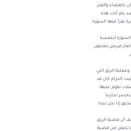
مان بالقضاء والقدر
 يلم آيات هذه
ة يقرأ فيها السورة
السورة لتلمسنا
كفار قريش يتفننون
.
عملية الرزق التي
يت الحرام كان قد
لات تقوم عليها
نخسر تجارتنا
يق إذا نحن نبذنا
سف أن قضية الرزق
 لا تجعل من قضية