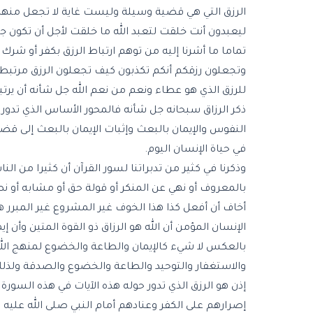
الرزق التي هي قضية وسيلة وليست غاية لا تجعل منها 
ليعبدون أنت خلقت لتعبد الله ما خلقت لأجل أن تكون ج
تماما ما أشرنا إليه من توهم ارتباط الرزق بكفر أو شرك
وتجعلون رزقكم أنكم تكذبون كيف تجعلون الرزق مرتبط با
للرزق الذي هو عطاء ونعم من نعم الله جل شأنه أن يرتب
ذكر الرزاق سبحانه جل شأنه فالمحور الأساس الذي تدور ع
النفوس والإيمان بالبعث وإثبات الإيمان بالبعث إلى 
في حياة الإنسان اليوم.
وذكرنا في كثير من تدبراتنا لسور القرآن أن كثيرا من ا
بالمعروف أو نهي عن المنكر أو قولة حق أو مشابه أو نص
أخاف أن أفعل كذا هذا الخوف غير المشروع غير المبرر 
الإنسان المؤمن أن الله هو الرزاق ذو القوة المتين وأن 
بالعكس لا شيء كالإيمان والطاعة والخضوع لمنهج الله سب
والاستغفار والتوحيد والطاعة والخضوع والصدقة ولذلك جاء كذلك
إذن هو الرزق الذي تدور حوله هذه الآيات في هذه السور
إصرارهم على الكفر وعنادهم أمام النبي صلى الله عليه و