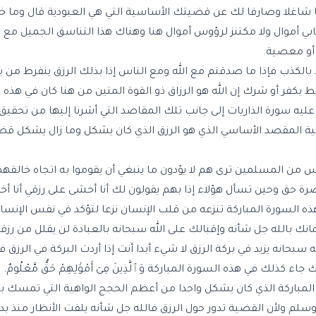
شاغلا وصارفا لك عن قضيتك الأساسية التي هي العبودية قال وما خل
ابي أموال ولا مكتنز لرؤوس أموال هنا وهناك هذا التناسق الجميل م
 أو معصية.
لكذب فإذا ما صدقتم مع الله ومع الناس إذا بذلك الرزق ينفرط من بي
ط بكفر أو شرك إن الله هو الرزاق ذو القوة المتين من هنا كان في هذه
ليه سورة الذاريات إلى جانب تلك المقاصد التي أشرنا إليها من تحقيق ا
قضية المقصد الأساسي الذي هو الرزق الذي كان يشكل وما زال يشكل ق
لناس من المسلمين ترى هم لا يؤدون ما ينبغي أن يقوموا به اتجاه خالق
رة حق وحين تسأل هؤلاء إذا بهم يقولون لك أنا أخشى على رزقي أنا أخ
هذه السورة المباركة تنزعه من قلب الإنسان نزعا لتؤكد في نفس الإن
إيمانك بالله جل شأنه وإقبالك على الله سبحانه بالعبادة لن يقلل من ر
حانه يزيد في بركة الرزق لا شيء أبدا أنت إذا أردت البركة في الرزق ف
 في هذه السورة المباركة وَٱلَّذِينَ فِىٓ أَمْوَٰلِهِمْ حَقٌّ مَّعْلُومٌ.
ة المباركة الذي كان يشكل واحدا من أعظم الحجج الواهية التي تمسك ب
سلم ولأن القضية تدور حول الرزق فالله جل شأنه يلفت الأنظار منذ بدا