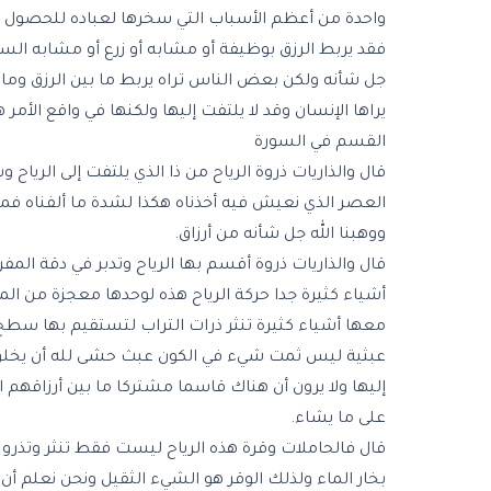
واحدة من أعظم الأسباب التي سخرها لعباده للحصول على ا
فقد يربط الرزق بوظيفة أو مشابه أو زرع أو مشابه ال
جل شأنه ولكن بعض الناس تراه يربط ما بين الرزق وما بين
يراها الإنسان وقد لا يلتفت إليها ولكنها في واقع الأمر
القسم في السورة
قال والذاريات ذروة الرياح من ذا الذي يلتفت إلى الريا
العصر الذي نعيش فيه أخذناه هكذا لشدة ما ألفناه فما عاد
ووهبنا الله جل شأنه من أرزاق.
قال والذاريات ذروة أقسم بها الرياح وتدبر في دقة المفردة
أشياء كثيرة جدا حركة الرياح هذه لوحدها معجزة من المع
معها أشياء كثيرة تنثر ذرات التراب لتستقيم بها سطح
عبثية ليس ثمت شيء في الكون عبث حشى لله أن يخلق شيئا
إليها ولا يرون أن هناك قاسما مشتركا ما بين أرزاقهم ا
على ما يشاء.
قال فالحاملات وقرة هذه الرياح ليست فقط تنثر وتذرو و
بخار الماء ولذلك الوقر هو الشيء الثقيل ونحن نعلم أن 