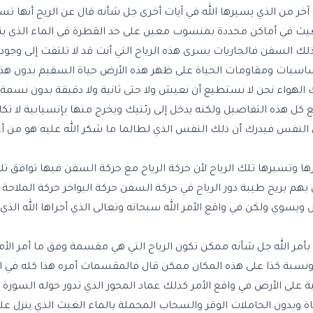
آخر من الذي يسيرها الله في آيات أخرى جل شأنه قال عن الريح أنها تس
غيث في أماكن محددة بمنسوب معين على حد القطرة في الماء الذي ين
ك السفن فالجاريات يسرى هذه الرياح التي أنت قد لا تلتفت إلى وجود
ساسيات ومقاومات الحياة على ظهر هذه الأرض حياة السقيم بدون هذا
 الهواء نحن لا نستطيع أن نعيش ولا حتى ثانية ولا دقيقة بدون نسمة 
 هذه التفاصيل ولكنه يدخل إلى رئتيك ويخرج منها بإنسيابية لا تك
فس فيدرك أن ذلك النفس الذي لطالما ما شكر الله عليه هو من أعز
ا وتسيرها تلك الرياح لأن حركة الرياح مع حركة السفن فيها توافق ت
بهم بريح طيبة دور الرياح في حركة السفن حركة البواخر حركة الملاحة 
يسوي ولكن في واقع الأمر الله سبحانه وتعالى الذي أجراها الله الذي 
مر الله جل شأنه ممكن تكون الرياح التي هي مقسمة وفق ما أمر الأمر
ونسبة كذا على هذه المكان ممكن قال فالمقسمات أمره هذا كله في
لى الأرض في واقع الأمر كذلك عماد المحور الذي تدور حوله السورة ا
ة وبدون الحاملات الوقر والسحاب المحملة بالماء الغيث الذي ينزل عل