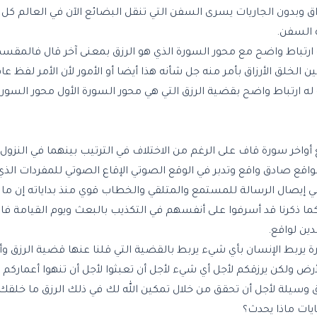
اق وبدون الجاريات يسرى السفن التي تنقل البضائع الآن في العالم كل 
 السفن.
ارتباط واضح مع محور السورة الذي هو الرزق بمعنى آخر قال فالمقسما
بين الخلق الأرزاق بأمر منه جل شأنه هذا أيضا أو الأمور لأن الأمر لفظ
ه ارتباط واضح بقضية الرزق التي هي محور السورة الأول محور السو
ع أواخر سورة قاف على الرغم من الاختلاف في الترتيب بينهما في النزول
 لواقع صادق واقع وتدبر في الوقع الصوتي الإقاع الصوتي للمفردات ال
ثر في إيصال الرسالة للمستمع والمتلقي والخطاب قوي منذ بداياته إن م
 كما ذكرنا قد أسرفوا على أنفسهم في التكذيب بالبعث ويوم القيامة ف
ين لواقع.
رة يربط الإنسان بأي شيء يربط بالقضية التي قلنا عنها قضية الرزق وأ
ض ولكن يرزقكم لأجل أي شيء لأجل أن تعبثوا لأجل أن تنهوا أعماركم ف
ق وسيلة لأجل أن تحقق من خلال تمكين الله لك في ذلك الرزق ما خلقك ل
ايات ماذا يحدث؟