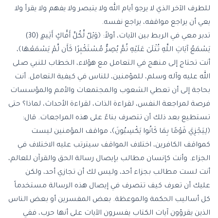
للطرف الآخر الذي لا يرجو أيام الله ولا يتبصر ولا يفهم ولا يقرأ ولا
يعي أن يراجع مواقفه، يراجع نفسه.
تدبر معي في الربط بين الآيات، أولاً: ﴿وَيْلٌ لِّكُلِّ أَفَّاكٍ أَثِيمٍ (30)
يَسْمَعُ آيَاتِ اللَّهِ تُتْلَىٰ عَلَيْهِ ثُمَّ يُصِرُّ مُسْتَكْبِرًا كَأَن لَّمْ يَسْمَعْهَا﴾،
أنت تحتاج إلى منهج في التعامل مع هؤلاء، الخطاب للنبي صلى
الله عليه وآله وسلم، للمؤمنين، للناس في كيفية التعامل. أنت
بحاجة إلى أن تعطي الشعوب والمجتمعات والأمم والمؤسسات
فرصة لمراجعة النفس، لقراءة الذات، لقراءة الأحداث، لماذا؟ حتى
تستطيع بعد ذلك أن تتصرف بناءً على هذه المراجعات. قال:
﴿لِيَجْزِيَ قَوْمًا بِمَا كَانُوا يَكْسِبُونَ﴾، مواقف المؤمنين ليست
كمواقف الكافرين، اختلاف المواقف سيترتب عليه الاختلاف في
الجزاء. وأنت كإنسان مطالب بإيصال رسالة الحق والقرآن للعالم،
أنت لست مطالب بجزاء أحد، وليس لك أن تجازي أحد، ولكن
عليك أن تعرف كيف تتصرف في إيصال هذه الرسالة مستخدماً
كل أساليب الحكمة والموعظة. بعض المفسرين أو بعض الناس
الذين يقرؤون آيات الكتاب يفسرون الآيات على أنها حرب، ففي