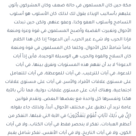
مكة حين كان المسلمون في حالة ضعف وكان المشركون يأتون
عليهم بأساليب الإيذاء يقول لك لذلك كان الأسلوب هو أسلوب
التسامح وأسلوب العفو وكذا، وعفو عنهم، ولكن حين تبدلت
الأحوال وتغيرت القضية وأصبح المسلمون في قوة وعزة ومنعة
فإذا الحرب ولا شيء غير الحرب، أين الدعوة؟ إذا كان هذا الكلام
عاماً شاملاً لكل الأحوال، وكلما كان المسلمون في قوة ومنعة
كان السلاح والقوة والحرب هي الوسيلة الوحيدة، فأين إذاً آيات
الدعوة؟ لا بد أن نفهم هذه المستويات ونفرق بينها، في آيات
للدعوة، في آيات للترغيب، في آيات للموعظة، في آيات للتعامل
على مستوى علاقات الأفراد والأسر، في آيات على مستوى علاقات
اجتماعية، وهناك آيات على مستوى علاقات دولية، فما تأتي بالآية
هكذا وتفسرها كل واحدة مع بعضها البعض، وتقدم قوانين
عامة تريد أن تطبق على مختلف الأحوال، أبداً، ولذلك جاء بقوله:
﴿إِنَّ فِي ذَٰلِكَ لَآيَاتٍ لِّقَوْمٍ يَتَفَكَّرُونَ﴾ في الآية التي قبلها، التفكر من
أعظم العبادات، تفكر لا ينحصر فقط في آيات الكتاب، ولا في آيات
الكون، ولا في آيات التاريخ، ولا في آيات الأنفس، تفكر شامل يقيم