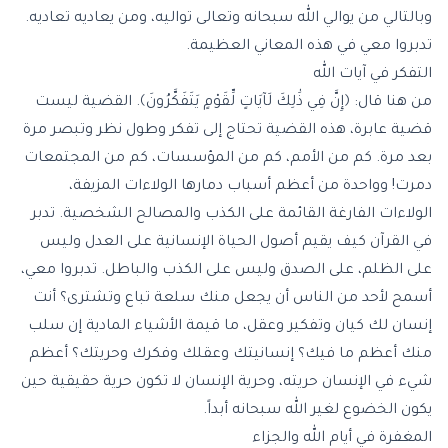
وبالتالي من يوالي الله سبحانه وتعالى تواليه، ومن يعاديه تعاديه.
تدبروا معي في هذه المعاني العظيمة.
التفكر في آيات الله
من هنا قال: ﴿إِنَّ فِي ذَٰلِكَ لَآيَاتٍ لِّقَوْمٍ يَتَفَكَّرُونَ﴾. القضية ليست
قضية عابرة، هذه القضية تحتاج إلى تفكر وطول نظر وتبصر مرة
بعد مرة. كم من الأمم، كم من المؤسسات، كم من المجتمعات
دمرت! وواحدة من أعظم أسباب دمارها الولاءات المزيفة،
الولاءات الفارغة القائمة على الكذب والمصالح الشخصية. تدبر
في القرآن كيف يقيم أصول الحياة الإنسانية على العدل وليس
على الظلم، على الصدق وليس على الكذب والباطل. تدبروا معي،
أسمح لأحد من الناس أن يجعل منك سلعة تباع وتشترى؟ أنت
إنسان لك كيان وتفكير وعقل، ما قيمة الأشياء المادية إن سلب
منك أعظم ما فيك؟ إنسانيتك وعقلك وفكرك وحريتك؟ أعظم
شيء في الإنسان حريته، وحرية الإنسان لا تكون حرية حقيقية حين
يكون الخضوع لغير الله سبحانه أبداً.
المغفرة في أيام الله والجزاء