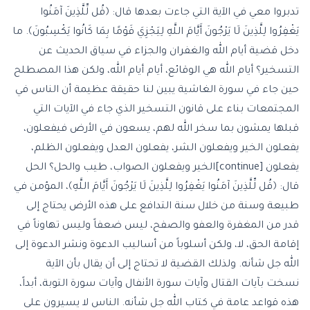
تدبروا معي في الآية التي جاءت بعدها قال: ﴿قُل لِّلَّذِينَ آمَنُوا
يَغْفِرُوا لِلَّذِينَ لَا يَرْجُونَ أَيَّامَ اللَّهِ لِيَجْزِيَ قَوْمًا بِمَا كَانُوا يَكْسِبُونَ﴾. ما
دخل قضية أيام الله والغفران والجزاء في سياق الحديث عن
التسخير؟ أيام الله هي الوقائع، أيام أيام الله، ولكن هذا المصطلح
حين جاء في سورة الغاشية يبين لنا حقيقة عظيمة أن الناس في
المجتمعات بناء على قانون التسخير الذي جاء في الآيات التي
قبلها يمشون بما سخر الله لهم، يسعون في الأرض فيفعلون،
يفعلون الخير ويفعلون الشر، يفعلون العدل ويفعلون الظلم،
يفعلون [continue]الخير ويفعلون الصواب، طيب والحل؟ الحل
قال: ﴿قُل لِّلَّذِينَ آمَنُوا يَغْفِرُوا لِلَّذِينَ لَا يَرْجُونَ أَيَّامَ اللَّهِ﴾، المؤمن في
طبيعة وسنة من خلال سنة التدافع على هذه الأرض يحتاج إلى
قدر من المغفرة والعفو والصفح، ليس ضعفاً وليس تهاوناً في
إقامة الحق، لا، ولكن أسلوباً من أساليب الدعوة ونشر الدعوة إلى
الله جل شأنه. ولذلك القضية لا تحتاج إلى أن يقال بأن الآية
نسخت بآيات القتال وآيات سورة الأنفال وآيات سورة التوبة، أبداً،
هذه قواعد عامة في كتاب الله جل شأنه. الناس لا يسيرون على