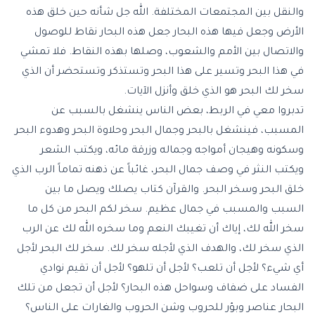
والنقل بين المجتمعات المختلفة. الله جل شأنه حين خلق هذه
الأرض وجعل فيها هذه البحار جعل هذه البحار نقاط للوصول
والاتصال بين الأمم والشعوب، وصلها بهذه النقاط. فلا تمشي
في هذا البحر وتسير على هذا البحر وتستذكر وتستحضر أن الذي
سخر لك البحر هو الذي خلق وأنزل الآيات.
تدبروا معي في الربط، بعض الناس ينشغل بالسبب عن
المسبب، فينشغل بالبحر وجمال البحر وحلاوة البحر وهدوء البحر
وسكونه وهيجان أمواجه وجماله وزرقة مائه، ويكتب الشعر
ويكتب النثر في وصف جمال البحر، غائباً عن ذهنه تماماً الرب الذي
خلق البحر وسخر البحر. والقرآن كتاب يصلك ويصل ما بين
السبب والمسبب في جمال عظيم. سخر لكم البحر من كل ما
سخر الله لك، إياك أن تغيبك النعم وما سخره الله لك عن الرب
الذي سخر لك، والهدف الذي لأجله سخر لك. سخر لك البحر لأجل
أي شيء؟ لأجل أن تلعب؟ لأجل أن تلهو؟ لأجل أن تقيم نوادي
الفساد على ضفاف وسواحل هذه البحار؟ لأجل أن تجعل من تلك
البحار عناصر وبؤر للحروب وشن الحروب والغارات على الناس؟