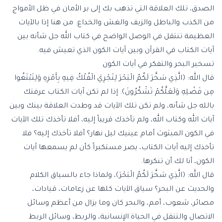
الصدق، تلك العلاقة التي تذهب بك إلى بر الأمان في ظل الأمواج
من الكذب والباطل والزيف والغش والخداع. من هنا إذا بالآيات
العظيمة تنتقل في الوصل الواضح في كتاب الله جل شأنه بين
آيات الكتاب في القرآن وبين آيات الكون الذي تعيش فيه.
تسخير البحر والتفكر في آيات الكون
قال الله: ﴿الَّذِي سَخَّرَ لَكُمُ الْبَحْرَ لِتَجْرِيَ الْفُلْكُ فِيهِ بِأَمْرِهِ وَلِتَبْتَغُوا
مِن فَضْلِهِ وَلَعَلَّكُمْ تَشْكُرُونَ﴾. إذا لم تكن آيات الكتاب عرفتك
بالله جل شأنه، ولم تكن تلك الآيات قد وطدت العلاقة بينك وبين
آيات الله وكتاب الله، ولم تأخذك قريباً إليه، أفلا تأخذك تلك الآيات
في الكون المبثوث أمام عينيك ليل نهار؟ أفلا تأخذك إليه؟ فلا
تأخذك إليه آيات الكتاب، يصر مستكبراً كأن لم يسمعها آيات
الكون، أنا لك أن تنكرها.
قال الله: ﴿الَّذِي سَخَّرَ لَكُمُ الْبَحْرَ﴾، ولماذا جاء بالسياق الكلام
والحديث عن البحر؟ سياق الآيات كلها عن زعامات، قيادات،
مصائر، شعوب، أمم، والبحر كان وما يزال من أعظم وسائل
الاتصال والتنقل في الحياة الإنسانية، والربط، وسائل الربط