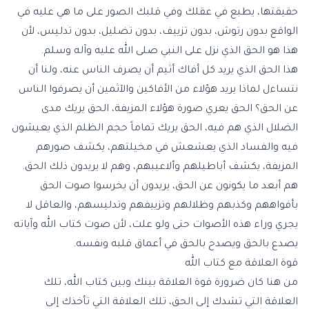
حقيقتها، يطبع في عقلك وفي قلبك الصور على ما هي عليه في
الواقع بدون رتوش، بدون تزييف، بدون تضليل، بدون تدليس، لأن
هذا هو الحق الذي نزل على النبي صلى الله عليه وآله وسلم.
هذا الحق الذي يريد كل أفاك أثيم أن يصرف الناس عنه، ولنا أن
نتساءل لماذا يريد هؤلاء من الأفاكين والآثمين أن يصرفوا الناس
عن الحق؟ الحق يعري صورة هؤلاء المزيفة، الحق يريك مدى
الضلال الذي هم فيه، الحق يريك تماماً حجم الظلم الذي يعيشون
فيه والفساد الذي يعشعش في مخيلتهم، يكشف صورهم
المزيفة، يكشف أباطيلهم وألاعيبهم، وهم لا يريدون ذلك الحق.
هم أبعد ما يكونون عن الحق، يريدون أن يخرسوا صوت الحق
بأفواههم وكذبهم وظلالهم وتزييفهم وتدليسهم، والعاقل لا
يجري وراء هذه الأصوات حتى ولو علت، لأن صوت كتاب الله وآياته
يصدع بالحق ويصدح بالحق في أعماق قلبه ونفسه.
قوة العلاقة مع كتاب الله
من هنا كان ضرورة قوة العلاقة بينك وبين كتاب الله، تلك
العلاقة التي تشدك إلى الحق، تلك العلاقة التي تأخذك إلى