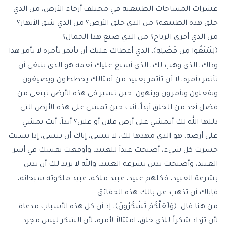
عشرات المساحات الطبيعية في مختلف أرجاء الأرض، من الذي
خلق هذه الطبيعة؟ من الذي خلق الأرض؟ من الذي شق الأنهار؟
من الذي أجرى الرياح؟ من الذي صنع هذا الجمال؟
﴿لِتَبْتَغُوا مِن فَضْلِهِ﴾، الذي أعطاك عليك أن تأتمر بأمره لا بأمر هذا
وذاك، الذي وهب لك، الذي أسبغ عليك نعمه هو الذي ينبغي أن
تأتمر بأمره، لا أن تأتمر بعبيد من أمثالك يخططون ويصيغون
ويفعلون ويأمرون وينهون. حين تسير في هذه الأرض تبتغي من
فضل أحد من الخلق أبداً، أنت حين تمشي على هذه الأرض التي
ذللها الله لك أتمشي على أرض فلان أو علان؟ أبداً، أنت تمشي
على أرضه، هو الذي مهدها لك، لا تنسى، إياك أن تنسى، إذا نسيت
خسرت كل شيء، أصبحت عبداً للعبيد، وأوقعت نفسك في أسر
العبيد، وأصبحت تدين بشرعة العبيد، والله لا يريد لك أن تدين
بشرعة العبيد، فكلهم عبيد، عبيد ملكه، عبيد ملكوته سبحانه،
فإياك أن تذهب عن بالك هذه الحقائق.
من هنا قال: ﴿وَلَعَلَّكُمْ تَشْكُرُونَ﴾، إذ أن كل هذه الأسباب مدعاة
لأن تزداد شكراً للذي خلق، امتثالاً لأمره، لأن الشكر ليس مجرد