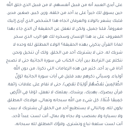
على أيدي العبيد أنه من قبيل أنفسهم، لا من قبيل الذي خلق الله
حين يسوق لك خيراً على يد أحد من خلقه، وزير، كبير، صغير، مدير،
قلبك يشعر بالولاء والعرفان اتجاه هذا الشخص الذي أزدى إليك
معروفاً، قلنا جميل، ولكن لا تغفل عن الحقيقة أن الذي جاء بهذا
المعروف على يد هذا الإنسان وسخره لك هو الرب الذي سخر.
لماذا القرآن يذكرني بهذه الحقيقة؟ الولاء المطلق لله وحده لا
شريك له، حتى لا يشتريك أحد من الخلق. ولك أن تتخيل ونحن
نتكلم عن الترابط بين آيات الكتاب في سورة الجاثية حتى لا تصبح
أداة في يد أحد، كثير من هذه الزعامات التي ذكرنا، من دون الله
أولياء، وسيأتي ذكرهم بعد قليل في آيات سورة الجاثية ﴿وَإِنَّ
الظَّالِمِينَ بَعْضُهُمْ أَوْلِيَاءُ بَعْضٍ﴾، حتى لا تقام على علاقات زائفة.
قرآن يبصرك، يهديك، يرشدك، يعلمك لا تغفل، ﴿وَمَا فِي الْأَرْضِ
جَمِيعًا مِّنْهُ﴾، كل شيء من الله سبحانه وتعالى، فولاءك المطلق
يكون لله، وبالتالي لا يستطيع أحد من الخلق أن يشتريك لا ببيت
ولا بسيارة ولا بمنصب ولا بجاه ولا بمال، أنت لست عبداً لأحد،
أنت لست سلعة تباع وتشترى، ولاؤك المطلق لله سبحانه،