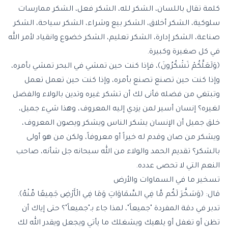
كلمة تقال باللسان، الشكر لله، الشكر فعل، الشكر ممارسات
سلوكية، الشكر أخلاق، الشكر بيع وشراء، الشكر سياحة، الشكر
صناعة، الشكر إدارة، الشكر تعليم، الشكر خضوع وانقياد لأمر الله
في كل صغيرة وكبيرة.
﴿وَلَعَلَّكُمْ تَشْكُرُونَ﴾، فإذا كنت حين تمشي في البحر تمشي بأمره،
وإذا كنت حين تصنع تصنع بأمره، وإذا كنت حين تعمل تعمل
وتبتغي من فضله فأنى لك أن تشكر غيره وتدين بالولاء والفضل
لغيره؟ إنسان أسير لمن يزدي إليه المعروف، وهذا شيء جميل،
خلق جميل أن الإنسان يشكر الناس ويشكر ويصون المعروف،
ويشكر من صان وقدم له خيراً أو معروفاً، ولكن من هو أولى
بالشكر؟ تقديم الحمد والولاء من الله سبحانه جل شأنه، صاحب
النعم التي لا تحصى عدده.
تسخير ما في السماوات والأرض
قال: ﴿وَسَخَّرَ لَكُم مَّا فِي السَّمَاوَاتِ وَمَا فِي الْأَرْضِ جَمِيعًا مِّنْهُ﴾.
تدبر في دقة المفردة "جميعاً"، لمذا جاء بـ"جميعاً"؟ حتى إياك أن
تظن أو تغفل أو يلهيك ويشغلك ما يأتي ويجعل ويقدر الله لك