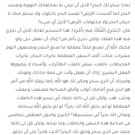
لماذا سخر لك البحر؟ لأجل أن ترمي به بمخلفاتك النووية وتفسد
البحر كما أفسدت الأرض؟ تفسد البحر بالتلوث ولا تسلم منك لا
حيتان البحر ولا مخلوقات الأرض؟ لأجل أي شيء؟
قال: ﴿لِتَجْرِيَ الْفُلْكُ فِيهِ بِأَمْرِهِ﴾، هذا التسخير لغاية، لأجل أن تجري
فيه هذه الفلك، ولكن تجري بأمر من؟ إياك أن تغفل حتى ولو
مكنك الله أن تصنع فلكاً عملاقة ما صنع البشر ويصنعون اليوم
عشرات، مئات، آلاف السفن العملاقة عابرات البحار، عابرات
المحيطات، ناقلات، سفن ناقلات الطائرات، وأشياء لا يتصورها
العقل البشري. إياك أن تغفل وأنت في قمة نجاحك وقوتك
وقدرتك أن الذي سخر ومكن لك هو الله، إنما رزقك الله من ألم،
هو الذي فتح أمامك أبواب وآفاق الصناعة فصنعت وعملت
وجئت، هب، ولكن قل لي بالله عليك أين تسير هذه الناقلات
العملاقة لو لم يخلق الله لك بحراً؟ لو لم يخلق الله سبحانه
وتعالى لك بحراً أين ستسيرها؟ الكبرى والدول العظمى تتنافس
في صناعة هذه السفن والناقلات وما شابه، ولكن قل لي بالله
عليك من الذي سخر وخلق لك البحر؟ أكنت قادراً على أن تخلق