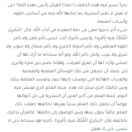
بحراً تسير فيه هذه الناقلات؟ لماذا القرآن يأتيني بهذه الآية؟ حتى
لا تغتر، لا تغتر البشرية بما مكنها الله فيه من أساليب القوة
وأسباب المنعة.
شيء آخر تدبروا معي في دقة المفردة في آيات الله، قال: ﴿لِتَجْرِيَ
الْفُلْكُ فِيهِ بِأَمْرِهِ﴾، وليس بأمرك أنت، ليس بأمر فلان ولا بأمر
القوة العظمى ولا بأمر الدولة الكبرى ولا بأمر شمال ولا جنوب ولا
شرق ولا غرب، ولكن بأمر الله، ولو أنه سبحانه ما أراد لها أن
تمشي وأراد لها أن تغرق لغرقت، وهكذا يصير بين فترة وأخرى.
إذن عليك أن تتجعل من تلك الوسائل العلمية والعملية
والقدرات الهائلة التي توصلت إليها تبعد وتفسد العلاقة بينك
وبين خالقك الذي سخر لك هذه. فتنة العلم الذي نعيش فيه
اليوم، فتنة العلم من أكبر الفتن أن البشرية في جل أحوالها
عوضاً أن تجعل ذلك العلم سبباً يقربها لخالقها جعلت ذلك
العلم عائقاً يحول بينها وبين الوصول إلى خالقها. فالقرآن يذكرك
بالكلمة قال: ﴿لِتَجْرِيَ الْفُلْكُ فِيهِ بِأَمْرِهِ﴾، بأمره هو سبحانه حتى لا
تنسى، حتى لا تغفل.