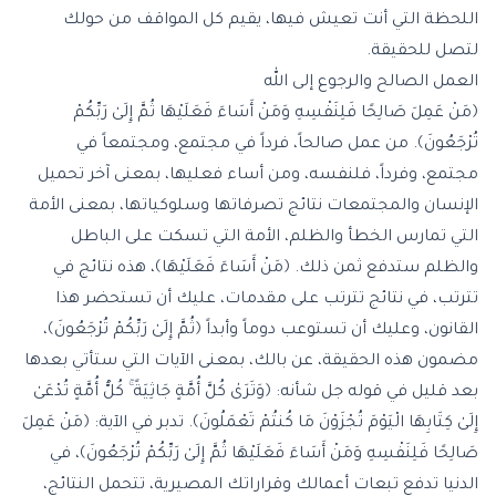
اللحظة التي أنت تعيش فيها، يقيم كل المواقف من حولك
لتصل للحقيقة.
العمل الصالح والرجوع إلى الله
﴿مَنْ عَمِلَ صَالِحًا فَلِنَفْسِهِ وَمَنْ أَسَاءَ فَعَلَيْهَا ثُمَّ إِلَىٰ رَبِّكُمْ
تُرْجَعُونَ﴾. من عمل صالحاً، فرداً في مجتمع، ومجتمعاً في
مجتمع، وفرداً، فلنفسه، ومن أساء فعليها، بمعنى آخر تحميل
الإنسان والمجتمعات نتائج تصرفاتها وسلوكياتها، بمعنى الأمة
التي تمارس الخطأ والظلم، الأمة التي تسكت على الباطل
والظلم ستدفع ثمن ذلك. ﴿مَنْ أَسَاءَ فَعَلَيْهَا﴾، هذه نتائج في
تترتب، في نتائج تترتب على مقدمات، عليك أن تستحضر هذا
القانون، وعليك أن تستوعب دوماً وأبداً ﴿ثُمَّ إِلَىٰ رَبِّكُمْ تُرْجَعُونَ﴾،
مضمون هذه الحقيقة، عن بالك، بمعنى الآيات التي ستأتي بعدها
بعد قليل في قوله جل شأنه: ﴿وَتَرَىٰ كُلَّ أُمَّةٍ جَاثِيَةً ۚ كُلُّ أُمَّةٍ تُدْعَىٰ
إِلَىٰ كِتَابِهَا الْيَوْمَ تُجْزَوْنَ مَا كُنتُمْ تَعْمَلُونَ﴾. تدبر في الآية: ﴿مَنْ عَمِلَ
صَالِحًا فَلِنَفْسِهِ وَمَنْ أَسَاءَ فَعَلَيْهَا ثُمَّ إِلَىٰ رَبِّكُمْ تُرْجَعُونَ﴾، في
الدنيا تدفع تبعات أعمالك وقراراتك المصيرية، تتحمل النتائج،