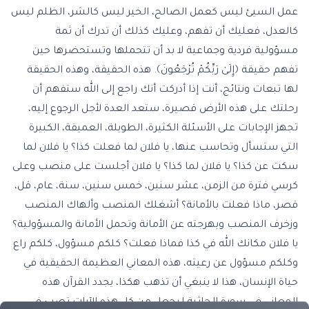
عمل السيئ ليس كعمل الصالح، الخير ليس كالشر، الظلم ليس
كالعدل، فعليك أن تفهم، وعليك كذلك أن تدرك أن ثمة
مسؤولية فردية وجماعية لا بد أن تتحملها وتستحضرها حين
تفهم حقيقة ﴿إِلَىٰ رَبِّكُمْ تُرْجَعُونَ﴾. هذه الحقيقة، وهذه الحقيقة
لها تبعات ونتائج، أنت إذا أدركت أنك راجع إلى الله ستفهم أن
رحلتك على هذه الأرض قصيرة، ستعد العدة لأجل الرجوع إليه،
تجهز الإجابات على الأسئلة الكثيرة، الطويلة، العميقة، الكبيرة
التي ستسأل وتحاسب عنها، يا فلان لما فعلت كذا؟ يا فلان لما
سكت عن كذا؟ يا فلان لما كذا؟ يا فلان أجلست على منصب وعلى
كرسي فترة من الزمن، عشر سنين، خمس سنين، سنة، عام، قل،
قصر، ماذا فعلت بالأمانة؟ أشغلك المنصب وألهاك المنصب
وزخرف المنصب وبهرجته عن الأمانة وتحمل الأمانة والمسؤولية؟
يا فلان مكانك الله في كذا فماذا فعلت؟ كلكم مسؤول، كلكم راع
وكلكم مسؤول عن رعيته، هذه المعاني العظيمة الحقيقية في
حياة الإنسان، هذا لا ينبغي أن تذهب هكذا، يجدد القرآن هذه
المعاني في سورة الجاثية ليجعل من كل هذه الآيات تصب في