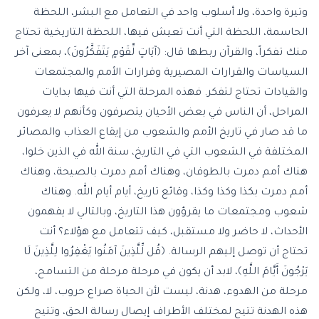
وتيرة واحدة، ولا أسلوب واحد في التعامل مع البشر، اللحظة
الحاسمة، اللحظة التي أنت تعيش فيها، اللحظة التاريخية تحتاج
منك تفكراً، والقرآن ربطها قال: ﴿آيَاتٍ لِّقَوْمٍ يَتَفَكَّرُونَ﴾، بمعنى آخر
السياسات والقرارات المصيرية وقرارات الأمم والمجتمعات
والقيادات تحتاج لتفكر. فهذه المرحلة التي أنت فيها بدايات
المراحل، أن الناس في بعض الأحيان يتصرفون وكأنهم لا يعرفون
ما قد صار في تاريخ الأمم والشعوب من إيقاع العذاب والمصائر
المختلفة في الشعوب التي في التاريخ، سنة الله في الذين خلوا،
هناك أمم دمرت بالطوفان، وهناك أمم دمرت بالصيحة، وهناك
أمم دمرت بكذا وكذا وكذا، وقائع تاريخ، أيام أيام الله. وهناك
شعوب ومجتمعات ما يقرؤون هذا التاريخ، وبالتالي لا يفهمون
الأحداث، لا حاضر ولا مستقبل، كيف تتعامل مع هؤلاء؟ أنت
تحتاج أن توصل إليهم الرسالة. ﴿قُل لِّلَّذِينَ آمَنُوا يَغْفِرُوا لِلَّذِينَ لَا
يَرْجُونَ أَيَّامَ اللَّهِ﴾، لابد أن يكون في مرحلة مرحلة من التسامح،
مرحلة من الهدوء، هدنة، ليست لأن الحياة صراع حروب، لا، ولكن
هذه الهدنة تتيح لمختلف الأطراف إيصال رسالة الحق، وتتيح