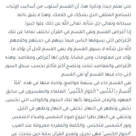
نحن نعلم جيدا، وذكرنا هذا، أن القسم أسلوب من أساليب الإثبات
للسامع المتلقي الذي يشكك في كلامك. وهذا لا يليق بالله
سبحانه وتعالى جل شأنه، تعالى الله عن ذلك علوا كبيرا.
إذا أغراض القسم ونفي القسم في القرآن تختلف تماما عن تلك
الأغراض التي يسوقها الناس فيما بينهم في حديثهم وكلامهم.
الله جل شأنه لا يسوق القسم ولا ينفي القسم لأجل أن يؤكد ما
يؤكد من معلومات ومن قضايا، ولكن لها أغراض ومقاصد. وهذه
الأغراض والمقاصد تتحدد وتتضح أكثر فأكثر بحسب سياق السور
التي جاء فيها القسم أو نفي القسم.
نفي القسم جاء في سبعة مواضع، واحدة منها في هذه: "فَلَآ
أُقْسِمُ بِٱلْخُنَّسِ * الْجَوَارِ الْكُنَّسِ". العلماء والمفسرون في سابق
العهود والزمان فسّروها بأنها تلك النجوم والكواكب التي تخنس،
تختفي وتظهر في النهار، تختفي في النهار وتظهر في الليل،
وتختفي في النهار نظرا لبزوغ ضوء الشمس وضياء الشمس
ونور الشمس فتخنس. والكلمة والمفردة معروفة عند العرب
"الجوار الكنس" فهي تجري، وتعبير القرآن بدقة حين يتحدث عن