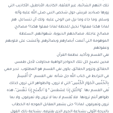
تلك التهم الشائنة، غير اللائقة، الكاذبة، الأباطيل، الأكاذيب التي
زورها صناديد قريش حول شخص النبي صلى الله عليه وآله
وسلم، وما جاء وما نزل من الوحي عليه. ولك أن تتساءل: هم
لماذا هكذا فعلوا؟ تخيل للحظة لماذا فعلوا هكذا؟ مصالح،
مصالح عاجلة، مصالحهم الدنيوية، شهواتهم، السلطة
الموهومة التي أعمت أبصارهم وبصائرهم، وأغشت على قلوبهم
وعقولهم.
نفي القسم وتأكيد عظمة القرآن
فحين تصبح كل تلك الحواجز الواهية محاولات لأجل طمس
الحقائق وتزوير الحقائق، يكون نفي القسم هو المطلوب. تدبر معي
في الترابط في كتاب الله جل شأنه. نفي القسم: "لَا أُقْسِمُ
بِالْخُنَّسِ الْجَوَارِ الْكُنَّسِ" التي لا ترون، والظواهر التي ترون كذلك
نُفي القسم بها. "وَاللَّيْلِ إِذَا عَسْعَسَ * وَٱلصُّبْحِ إِذَا تَنَفَّسَ"، هذه
ظواهر أنتم ترونها. فلا يُقسم لا بما لا ترون ولا تعرفون، ولا بما
ترون وتعرفون، لماذا؟ حتى يشعر المقابل الموجه له الخطاب
بالدرجة الأولى بشناعة الجرم الذي يقترفه، بشناعة ذلك القول