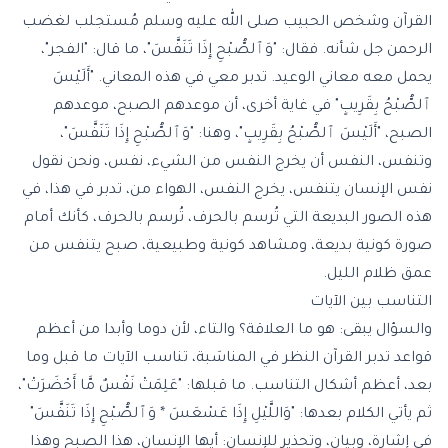
القرآن وشخص الحبيب صلى الله عليه وسلم مُستجلب لغضب
الرحمن جل شأنه. فقال: "وَٱلصُّبْحِ إِذَا تَنَفَّسَ"، ما قال: "الفجر"،
يحمل معه معاني الوعيد. تدبر معي في هذه المعاني. "أَلَيْسَ
ٱلصُّبْحُ بِقَرِيبٍ" في غاية أخرى، أن موعدهم الصبح، موعدهم
الصبح، "أَلَيْسَ ٱلصُّبْحُ بِقَرِيبٍ"، وهنا: "وَٱلصُّبْحِ إِذَا تَنَفَّسَ"،
وتنفس، النفس أن يخرج النفس من الشيء، نفس، ونحن نقول
نفس الإنسان يتنفس، يخرج النفس، الهواء من، تدبر في هذا، في
هذه الصور البديعة التي تُرسم بالحرف، تُرسم بالحرف، كأنك أمام
صورة كونية بديعة، ومشاهد كونية وطبيعية، صبح يتنفس من
عمق ظلام الليل.
التناسب بين الآيات
والسؤال يبقى: هو ما العلاقة؟ والتاء، لأن دوما وأبدا من أعظم
قواعد تدبر القرآن النظر في المناسَبة، تناسب الآيات ما قبل وما
بعد، أعظم أشكال التناسب. ما قبلها: "عَلِمَتْ نَفْسٌ مَّا أَحْضَرَتْ"،
ثم يأتي الكلام بعدها: "وَاللَّيْلِ إِذَا عَسْعَسَ * وَٱلصُّبْحِ إِذَا تَنَفَّسَ"
في إشارة، وبيان، وتحذير للإنسان: أيها الإنسان، هذا الصبح وهذا