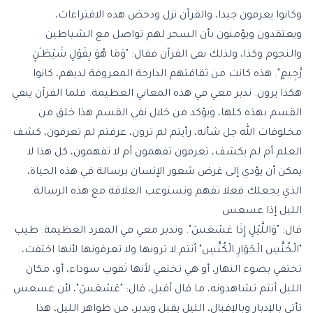
وكانوا يعرفون جيدا، والقرآن نزل ودحض هذه الافتراءات،
ويعتقدون ويؤمنون بأن السحر لهم تواصل مع الشياطين
والنجوم وكذا، ولذلك نفى القرآن فقال: "وَمَا هُوَ بِقَوْلِ شَيْطَـٰنٍ
رَّجِيمٍ". هذه كانت من ثقافتهم الدارجة المعروفة لديهم، كانوا
هكذا يرون. تدبر معي في هذه المعاني العظيمة. فلما القرآن ينفي
القسم بهذه كلها، ويؤكد من خلال نفي القسم هذا خلق من
مخلوقات الله جل شأنه، رأيتم لم ترون، عرفتم لم تعرفون، كشف
العلم أم لم يكشف، تعرفون تفهمون أم لا تفهمون، كل هذا لا
يمكن أن يؤدي إلى غرض شعور الإنسان برسالة في هذه الحياة،
الذي يجعلك فعلا تفهم وتستوعب العلاقة مع هذه الرسالة.
الليل إذا عسعس
قال: "وَاللَّيْلِ إِذَا عَسْعَسَ". وتدبر معي في المفرد العظيمة. طيب
"الْخُنَّسِ الْجَوَارِ الْكُنَّسِ" أنتم لا ترونها ولا تعرفونها لأنها اختفت،
تختفي بضوء النهار، أو هي تختفي لأنها ثقوب سوداء، أو، مكان
الليل أنتم تشاهدونه، ما قال أقبل، قال: "عَسْعَسَ"، لأن عسعس
تأتي بالإدبار وبالإقبال، الليل يقبل ويدبر، من ظواهر الليل، هذا