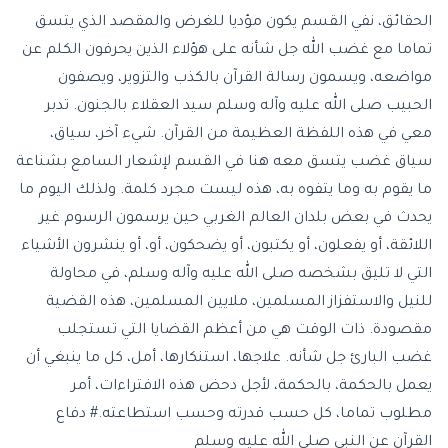
الحقائق، نفي القسم يكون مؤديا للغرض والمقصد الذي يتسق
تماما مع غضب الله جل شأنه على هؤلاء الذين يحرفون الكلم عن
مواضعه، ويسمون رسالة القرآن بالكذب والتزوير، ويصفون
الحبيب صلى الله عليه وآله وسلم سيد العقلاء بالجنون. تدبر
معي في هذه اللفظة العظيمة من القرآن. شيء آخر، سياق،
سياق غضب يتسق معه هنا في القسم لإشعار السامع بشناعة
ما يقوم به وما يتفوه به، هذه ليست مجرد كلمة. ولذلك اليوم ما
يحدث في بعض بلدان العالم الغربي حين يرسمون الرسوم غير
اللائقة، أو يفعلون، أو يكتبون، أو يضحكون، أو، أو ينشرون الأشياء
التي لا تليق بشخصه صلى الله عليه وآله وسلم، في محاولة
للنيل والاستفزاز المسلمين، ملايين المسلمين، هذه القضية
مقصودة. ذات الوقت هي من أعظم القضايا التي تستجلب
غضب البارئ جل شأنه. علاجها، استنكارها، أمل، كل ما ينبغي أن
يعمل بالحكمة، بالحكمة، لأجل دحض هذه الافتراءات، أمر
مطلوب تماما، كل حسب قدرته وحسب استطاعته.# دفاع
القرآن عن النبي صلى الله عليه وسلم