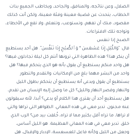
الضلال، وعن نتائجه، والمنافق، والجاحد، ويخاطب الجميع بذات
الخطاب، يتحدث عن قضية معينة وفئة معينة، ولكن أنت كذلك
مقصود، منك أن تفهم، وتستوعب، وتتعلم، ولا تقع في الأخطاء،
وتواجه تلك الافتراءات.
الصبح إذا تنفس
قال: "وَاللَّيْلِ إِذَا عَسْعَسَ * وَٱلصُّبْحِ إِذَا تَنَفَّسَ". هل أحد يستطيع
أن ينكر هذا؟ هذه الظاهرة التي ترونها أنتم كل ليلة تجادلون فيها؟
هل واحد منكم يستطيع أن يقول بأنه هو الذي يتحكم فيها؟ هل
واحد من البشر مهما بلغ من الإمكانيات والتقدم والتطور
يستطيع أن يقول ويدعي أنه يستطيع أن يتحكم بطول الليل
والنهار وقصر النهار والليل؟ كل ما وصل إليه الإنسان من تقدم،
هل يستطيع أحد أن يفتري هذا الكلام أو يدعي؟ أبدا، لأنه سيقولون
عنه مجنون. تدبر معي في هذه المعاني. الظواهر التي تراها والتي
لا تراها، ما تراه أقل بكثير مما لا تراه، خُلقت بيد من؟ الرب الذي
خلق. تدبر معي في هذه المعاني العظيمة. هو الليل أساس،
وجعل من الليل وكأنه فاعل للعسعسة، الإدبار والإقبال، هل