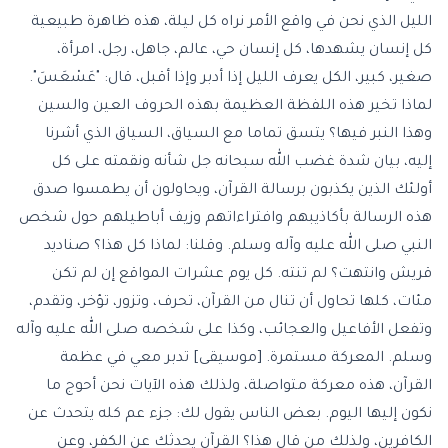
الليل الذي نحن في واقع الأمر نراه كل ليلة، هذه ظاهرة طبيعية
كل إنسان يشهدها، كل إنسان حي، عالم، جاهل، رجل، امرأة،
صغير، كبير، الكل يعرف الليل إذا أدبر وإذا أقبل، قال: "عَسْعَسَ".
لماذا تخير هذه اللفظة العظيمة بهذه الحروف العين والسين
وهذا النبر فيها؟ يتسق تماما مع السياق، السياق الذي أشرنا
إليه، بيان شدة غضب الله سبحانه جل شأنه ونقمته على كل
أولئك الذين يكذبون برسالة القرآن، ويحاولون أن يطمسوا صدق
هذه الرسالة بأكاذيبهم وافتراءاتهم وزيف أباطيلهم حول شخص
النبي صلى الله عليه وآله وسلم. وقلنا: لماذا كل هذا؟ صناديد
قريش وانتهت؟ لم تنته. كل يوم عشرات المواقع إن لم تكن
مئات، كلها تحاول أن تنال من القرآن، تحرف، وتزور، تؤخر، وتقدم،
وتفعل الأفاعيل والعجائب، وكذا على شخصه صلى الله عليه وآله
وسلم. المعركة مستمرة. [موسيقى] تدبر معي في عظمة
القرآن، هذه معركة متواصلة، ولذلك هذه الآيات نحن أحوج ما
نكون إليها اليوم. بعض الناس يقول لك: جزء عم كله يتحدث عن
الكافرين، ولذلك من قال هذا؟ القرآن يحدثك عن الكفر، وعن