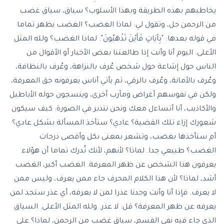
يخاطبهم بهذه الطريقة وبهذا الأسلوب؟ سياق، سياق غضب
من الرحمن جل، وتقول لي: لماذا الغضب؟ الغضب يظهر تماما
في قوله بعدها: "بِآيَاتٍ
فَأَيْنَ تَذْهَبُونَ
". لماذا الغضب؟ ولله المثل
الأعلى. اليوم أنا وأنت إذا طالعتنا بعض الأخبار أو الأقوال من
الناس حول إشاعة حول شخص عُرف بالنزاهة، وعُرف بالنظافة،
وعُرف بالأمانة، وعُرف بالرقي، ثم يأتي أناس يعرفونه حق المعرفة،
ولكن في نفوسهم أغراض ومآرب أخرى، وينسجون حوله الأباطيل
والأكاذيب، أنا أتساءل معك ونحن نتدبر في الصورة: كيف سيكون
شعورك إزاء تلك القضية؟ عادي؟ ستأخذ المسألة بشكل عادي؟
أم ستأخذها بغضب، وتشعر بمعنى بكل وأقصى درجات
الغضب؟ طبيعي جدا. لماذا؟ لأنهم، لأنك تُدرك تماما أن هؤلاء
يعرفون هذا الشخص عن ظهر المعرفة. الغضب أكبر، الغضب
أشد، لماذا؟ لأن هذا الكلام المحرف جاء ممن يعرف، وليس ممن
لا يعرف. فإذا أنا وأنت وجدنا عذرا لمن لا يعرفه، أي عذر ستجد لمن
يعرفه عن ظهر المعرفة؟ قل: لا عذر. ولله المثل الأعلى. السياق
الذي جاء فيه نفي القسم، سياق غضب من الرحمن، لماذا؟ على