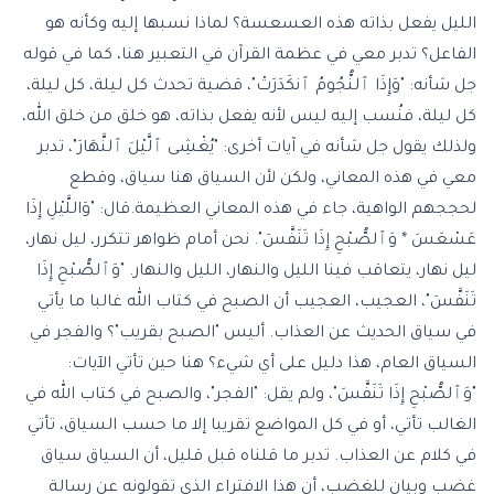
الليل يفعل بذاته هذه العسعسة؟ لماذا نسبها إليه وكأنه هو
الفاعل؟ تدبر معي في عظمة القرآن في التعبير هنا، كما في قوله
جل شأنه: "وَإِذَا ٱلنُّجُومُ ٱنكَدَرَتْ"، قضية تحدث كل ليلة، كل ليلة،
كل ليلة، فنُسب إليه ليس لأنه يفعل بذاته، هو خلق من خلق الله،
ولذلك يقول جل شأنه في آيات أخرى: "يُغْشِى ٱلَّيْلَ ٱلنَّهَارَ"، تدبر
معي في هذه المعاني، ولكن لأن السياق هنا سياق، وقطع
لحججهم الواهية، جاء في هذه المعاني العظيمة.قال: "وَاللَّيْلِ إِذَا
عَسْعَسَ * وَٱلصُّبْحِ إِذَا تَنَفَّسَ". نحن أمام ظواهر تتكرر، ليل نهار،
ليل نهار، يتعاقب فينا الليل والنهار، الليل والنهار. "وَٱلصُّبْحِ إِذَا
تَنَفَّسَ"، العجيب، العجيب أن الصبح في كتاب الله غالبا ما يأتي
في سياق الحديث عن العذاب. أليس "الصبح بقريب"؟ والفجر في
السياق العام، هذا دليل على أي شيء؟ هنا حين تأتي الآيات:
"وَٱلصُّبْحِ إِذَا تَنَفَّسَ"، ولم يقل: "الفجر"، والصبح في كتاب الله في
الغالب تأتي، أو في كل المواضع تقريبا إلا ما حسب السياق، تأتي
في كلام عن العذاب. تدبر ما قلناه قبل قليل، أن السياق سياق
غضب وبيان للغضب، أن هذا الافتراء الذي تقولونه عن رسالة