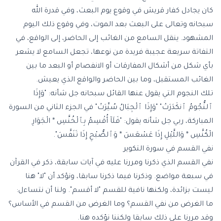
كان يجادل كفار قريش في وقوع يوم البعث، وفي قدرة الله
سبحانه وتعالى على البعث بعد الموت، وفي وقوع ذلك اليوم
المشهود. ينقل السامع من الغائب إلى الحاضر، إلى الواقع، في
التفاتة سريعة عجيبة فريدة من نوعها، تجعل السامع لا يشعر
بأي شكل من أشكال المفارقات أو الانفصام أو البعد ما بين
الغائب المستقبل، وما بين الحاضر والواقع الذي يعيش.
تلك النجوم التي يقول عنها القائل سبحانه جل شأنه: "وَإِذَا
ٱلنُّجُومُ ٱنكَدَرَتْ" "وَإِذَا ٱلْجِبَالُ سُيِّرَتْ" في الجزء الثاني من السورة
المباركة، ربي جل شأنه يقول: "فَلَآ أُقْسِمُ بِٱلْخُنَّسِ * الْجَوَارِ
الْكُنَّسِ * وَاللَّيْلِ إِذَا عَسْعَسَ * وَٱلصُّبْحِ إِذَا تَنَفَّسَ".
نفي القسم في سورة التكوير
نفي القسم الذي ذكرنا ومررنا عليه في آيات سابقة، ذكر في القرآن
في سبعة مواضع. وذكرنا فيما ذكرنا سابقا، ونؤكد أن "لا" هنا
ليست بزائدة، ولكنها نافية للقسم "لا أقسم". ولنا أن نتساءل:
ما الغرض من نفي القسم؟ وما الغرض من القسم في الأساس؟
وقد مررنا على ذلك سابقا ولكننا نؤكده هنا.