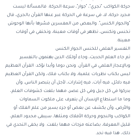
حركة الكواكب "تجري"، "جوار"، سرعة الحركة. فالمسألة ليست
مجرد حركة، لا، في سرعة في الحركة عبر عنها القرآن بالجري، قال
"والجوار الكنس". والبعض من المفسرين فسّرها بأنها الوحوش
تخنس وتكنس، تظهر في أوقات معينة، وتختفي في أوقات
معينة.
التفسير العلمي للخنس الجوار الكنس
ثم جاء العلم الحديث، وجاء أولئك الذين يهتمون بالتفسير
وبالإعجاز العلمي في القرآن. ونحن دوما وأبدا نؤكد: القرآن العظيم
ليس بكتاب نظريات علمية، ولا بكتاب فلك، ولكن القرآن العظيم
فيه دلائل، فيه آيات، فيه إشارات، لأجل أن يتبصر الناس، وأن
يدركوا في كل جيل وفي كل عصر، مهما بلغت كشوفات العلم،
وما ما استطاع الإنسان أن يتعرف على ملكوت السماوات
والأرض، وأن يكشف عن بعض أو جزء يسير من علم الفلك أو
الكواكب والنجوم وحركة الأفلاك ومثلها، سيبقى محدود العلم،
قليل المعرفة، بضاعته مزجات مهما بلغت. ولا يخفى التحدي في
ذلك، هذا فيه تحد.