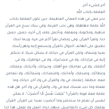
آخر فشيء آخر.
العلاقة بكتاب الله
تدبر معي في هذه المعاني العظيمة، حين تكون العلاقة بكتاب
الله علاقة مهلهلة، وهي تحب القرعة، وفي بيتك نسخ من القرآن
مذهبة، ومكتوبة، ومغلفة، وبأجمل غلاف إلى آخره، جميل، جميل
جدا، وتقرأ القرآن، وفي رمضان تقرأ أكثر من مرة، وربما لديك
تطبيق على الهاتف الجوال بالقرآن وتستمع إليه وتهز رأسك
يمينا وشمالا، ولكن القرآن في حياتك لا يشكل شيئا، لا تحتكم
إليه في قراراتك، ولا في مشاعرك، ولا في خواطرك، ولا في
أخلاقك، ولا في تعاملك مع أهلك، وجيرانك، وأحبابك، وعملك،
وعطائك، وصدقك، وأمانتك، واقتصادك، وشمائلك، ولا تتعامل
معه، مطلقا، إعلامك في واد والقرآن في واد آخر، حياتك وما
تفعله وما تجد نفسك فيه في واد، والقرآن في واد آخر، هل هذه
علاقة فعلا قوية بالقرآن؟ "عَلِمَتْ نَفْسٌ مَّا أَحْضَرَتْ"، لا يمكن
لنفس أن تعلم ما ستحضر وما أحضرت بعيدا عن القرآن. القرآن
يعلمك كل شيء بالتفاصيل، منهج حياة، افعل ولا تفعل، هذا كذا