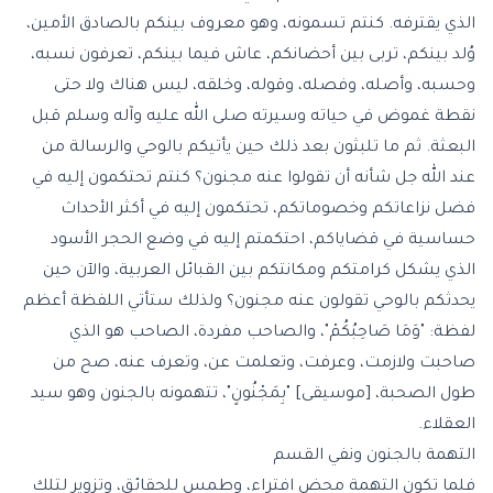
الذي يقترفه. كنتم تسمونه، وهو معروف بينكم بالصادق الأمين،
وُلد بينكم، تربى بين أحضانكم، عاش فيما بينكم، تعرفون نسبه،
وحسبه، وأصله، وفصله، وقوله، وخلقه، ليس هناك ولا حتى
نقطة غموض في حياته وسيرته صلى الله عليه وآله وسلم قبل
البعثة. ثم ما تلبثون بعد ذلك حين يأتيكم بالوحي والرسالة من
عند الله جل شأنه أن تقولوا عنه مجنون؟ كنتم تحتكمون إليه في
فضل نزاعاتكم وخصوماتكم، تحتكمون إليه في أكثر الأحداث
حساسية في قضاياكم، احتكمتم إليه في وضع الحجر الأسود
الذي يشكل كرامتكم ومكانتكم بين القبائل العربية، والآن حين
يحدثكم بالوحي تقولون عنه مجنون؟ ولذلك ستأتي اللفظة أعظم
لفظة: "وَمَا صَاحِبُكُمْ"، والصاحب مفردة، الصاحب هو الذي
صاحبت ولازمت، وعرفت، وتعلمت عن، وتعرف عنه، صح من
طول الصحبة، [موسيقى] "بِمَجْنُونٍ"، تتهمونه بالجنون وهو سيد
العقلاء.
التهمة بالجنون ونفي القسم
فلما تكون التهمة محض افتراء، وطمس للحقائق، وتزوير لتلك