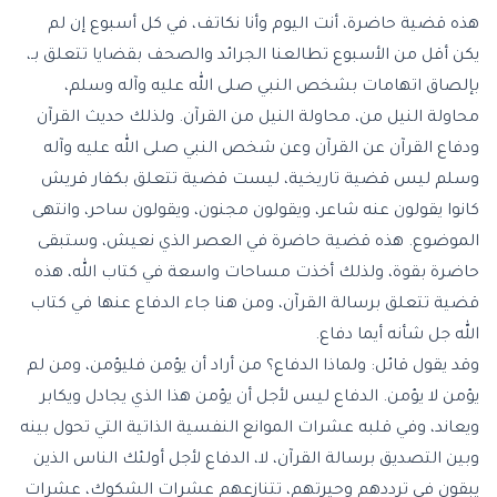
هذه قضية حاضرة، أنت اليوم وأنا نكاتف، في كل أسبوع إن لم
يكن أقل من الأسبوع تطالعنا الجرائد والصحف بقضايا تتعلق بـ،
بإلصاق اتهامات بشخص النبي صلى الله عليه وآله وسلم،
محاولة النيل من، محاولة النيل من القرآن. ولذلك حديث القرآن
ودفاع القرآن عن القرآن وعن شخص النبي صلى الله عليه وآله
وسلم ليس قضية تاريخية، ليست قضية تتعلق بكفار قريش
كانوا يقولون عنه شاعر، ويقولون مجنون، ويقولون ساحر، وانتهى
الموضوع. هذه قضية حاضرة في العصر الذي نعيش، وستبقى
حاضرة بقوة، ولذلك أخذت مساحات واسعة في كتاب الله، هذه
قضية تتعلق برسالة القرآن، ومن هنا جاء الدفاع عنها في كتاب
الله جل شأنه أيما دفاع.
وقد يقول قائل: ولماذا الدفاع؟ من أراد أن يؤمن فليؤمن، ومن لم
يؤمن لا يؤمن. الدفاع ليس لأجل أن يؤمن هذا الذي يجادل ويكابر
ويعاند، وفي قلبه عشرات الموانع النفسية الذاتية التي تحول بينه
وبين التصديق برسالة القرآن، لا، الدفاع لأجل أولئك الناس الذين
يبقون في ترددهم وحيرتهم، تتنازعهم عشرات الشكوك، عشرات