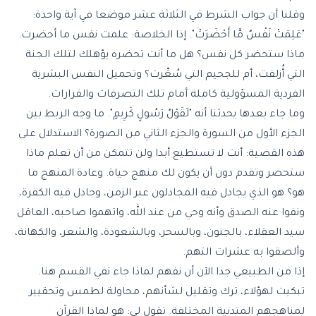
وقلنا أن جواب الشرط في الثلاثة عشر موضعا في آية واحدة:
"عَلِمَتْ نَفْسٌ مَّا أَحْضَرَتْ". إذا الخلاصة: علمت نفس ما أحضرت.
ماذا ستحضر كل نفس؟ هل ما أنت تحضره يؤهلك لتلك الجنة
التي أُزلفت، أم للجحيم التي سُعِّرت؟ وتحميل النفس البشرية
الفردية المسؤولية كاملة أمام تلك التصرفات والقرارات.
وما جاء بعدها يحدثنا أنه "
لَقَوْلُ رَسُولٍ كَرِيمٍ
". ما وجه الربط بين
الجزء الأول من السورة والجزء الثاني من الصورة؟ الاستدلال على
هذه القضية: أنت لا تستطيع أبدا ولن تتمكن من أن تعلم ماذا
ستحضر وتقدم دون أن يكون لك منهج حياة. وعادة المنهج ما
هو؟ هو الذي يجادل فيه المجادلون عبر الزمن، وجادل فيه الكفرة،
ونفوا عنه الصدق وأنه وحي من عند الله، واتهموا صاحبه، العاقل
سيد العقلاء، بالجنون، وبالسحر، وبالشعوذة، والشعر، والكهانة،
وألصقوا به عشرات التهم.
إذا من الطبيعي جدا الآن أن نفهم لماذا جاء نفي القسم هنا.
تبكيت لهؤلاء، ترك وتقليل لشأنهم، محاولة لطمس وتحقيير
لمناهجهم المتدنية المختلفة. تقول لي: هو لماذا القرآن