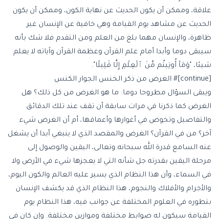
علاقة، وممكن أن يكون الحديث عن نهاية الكون، وممكن أن يكون
الحديث عن مشاهد يوم القيامة وهي خافية عن الإنسان غير
ظاهرة، والإنسان مهما بلغ من العلم ومن التقدم فلا شك بأنه
سيبقى دوما وأبدا أمام علم القرآن وعظمة القرآن وآياته لا يعلم
شيئا، "وَمَآ أُوتِيتُم مِّنَ ٱلْعِلْمِ إِلَّا قَلِيلًا".
[continue]# الغرض من ذكر الخنس الجوار الكنس
ويبقى السؤال مطروحا دوما: ما هو الغرض من كل ذلك؟ هل
الغرض كما ذكرنا في مرات سابقة أن تقف عند تلك الدقائق
والتفاصيل وتخوض في أغوارها وأعماقها، أم أن الغرض شيء
آخر؟ من في القرآن؟ الغرض والمقصد الذي لا ينبغي أبدا أن يشغل
عنه السامع قدرة الله سبحانه وتعالى، اليقين والوصول إلى
مرحلة اليقين بقدرته جل شأنه التي لا يعجزها شيء في الأرض ولا
في السماء، وأن هذا النظام الذي يسير عليه العالم والكون اليوم،
والأجرام والأفلاك والنجوم، هذا النظام الذي قد يكشف الإنسان
بتطوره في العلوم المختلفة عن جوانب فيه، هذا النظام يوم
القيامة سيكون له ضوابط مختلفة وموازين مختلفة. وإن كان في