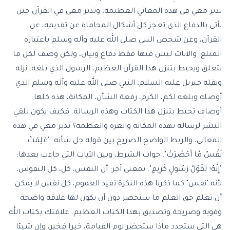
تدبر معي في هذه المعاني العظيمة، وتدبر معي في القرآن حين
يأتي بالدفاع الذي تعجز كل أشكال المحاماة عن تقديمه، عن
القرآن، وعن شخص النبي صلى الله عليه وآله وسلم باعتباره
المبلغ. والآيات ليس فيها فقط دفاع وبيان، ولكن وصف لكل ما
يتعلق ويحيط بتنزل هذا القرآن العظيم، الرسول الذي بلغه، نزله
ونقله جبريل عليه السلام، النبي صلى الله عليه وآله وسلم الذي
أوصله وبلغه لكم، الكرم، رفعة الشأن، المكانة، هذه كلها
أوصاف تحيط بتنزل هذا الكتاب وهذه الرسالة. فكيف يكون تلقي
البشر لرسالة بهذه المكانة والعزة والعظمة؟ تدبر معي في هذه
المعاني، والربط الواضح الصريح بين قوله جل شأنه: "عَلِمَتْ
نَفْسٌ مَّا أَحْضَرَتْ"، جواب الشرط، وبين الآيات التي جاءت بعدها:
"إِنَّهُۥ لَقَوْلُ رَسُولٍ كَرِيمٍ". بمعنى آخر: أن النفس، كل، كل النفوس،
لأنه "نفس" كما ذكرنا هذه النكرة تفيد العموم، كل نفس لا يمكن
أن تعلم حق العلم ما ستحضر دون أن يكون لها علاقة واضحة
وقوية وصريحة وتصديق بهذا الكتاب العظيم. علاقتك بكتاب الله
هي التي ستحدد ماذا ستحضر يوم القيامة، خيرا فخير، وإن شيئا