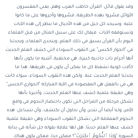
وقد يقول قائل: القرآن خاطب العرب وهم، يعني المفسرون
الأوائل فسّروا بهذه الطريقة، فسّروها وأجروها على ما كانوا
عليه. وسيجد كل جيل من هذه الأجيال ما ينظر إلى هذه الآيات
وتستوقفه الآيات. فيقال لك على سبيل المثال من قبل العلماء
اليوم بأن القرآن يسبق في ذلك العلم، ويتحدى العلماء، ويحدثنا
في "الجوار الكنس" عن الثقوب السوداء التي كشف العلم الحديث
أنها أجرام ذات جاذبية كبيرة، هي مختفية، أشبه ما يكون بأنها
كآلات كونية تشفط كل ما يمكن أن يكون في طريقها، هذا ما
يحدثنا العلم الحديث عنه. ولكن هذه الثقوب السوداء، سواء كانت
هي في بالفعل هي المقصودة في الآية المباركة "الجواري الخنس"
وهي حقيقة علمية كشف عنها العلم الحديث، وأخبرنا بأنها
تشكل مرحلة من المراحل التي تكون باحتضار النجوم في واقع
الأمر، ولنا أيضا أن نتدبر، وأن نحاول أن نكتشف، وأن نتساءل: هذه
النجوم العملاقة التي تشكل الثقوب السوداء وهي حقيقة علمية
كشف عنها العلم حديثا، هل لها علاقة بقوله جل شأنه في بداية
السورة "وَإِذَا ٱلنُّجُومُ ٱنكَدَرَتْ"؟ ممكن جدا، ممكن يكون هناك