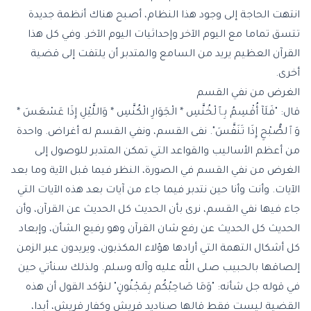
انتهت الحاجة إلى وجود هذا النظام، أصبح هناك أنظمة جديدة
تتسق تماما مع اليوم الآخر وإحداثيات اليوم الآخر. وفي كل هذا
القرآن العظيم يريد من السامع والمتدبر أن يلتفت إلى قضية
أخرى.
الغرض من نفي القسم
قال: "فَلَآ أُقْسِمُ بِٱلْخُنَّسِ * الْجَوَارِ الْكُنَّسِ * وَاللَّيْلِ إِذَا عَسْعَسَ *
وَٱلصُّبْحِ إِذَا تَنَفَّسَ". نفى القسم، ونفي القسم له أغراض. واحدة
من أعظم الأساليب والقواعد التي تمكن المتدبر للوصول إلى
الغرض من نفي القسم في الصورة، النظر فيما قبل الآية وما بعد
الآيات. وأنت وأنا حين نتدبر فيما جاء من آيات بعد هذه الآيات التي
جاء فيها نفي القسم، نرى بأن الحديث كل الحديث عن القرآن، وأن
الحديث كل الحديث عن رفع شان القرآن وهو رفيع الشأن، وإبعاد
كل أشكال التهمة التي أرادها هؤلاء المكذبون، ويريدون عبر الزمن
إلصاقها بالحبيب صلى الله عليه وآله وسلم. ولذلك سنأتي حين
في قوله جل شأنه: "
وَمَا صَاحِبُكُم بِمَجْنُونٍ
" لنؤكد القول أن هذه
القضية ليست فقط قالها صناديد قريش وكفار قريش، أبدا،