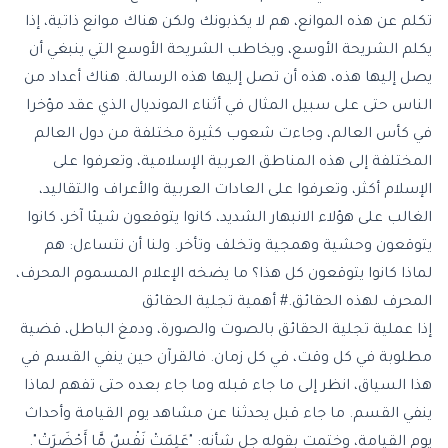
تكلم عن هذه الموانع، هم لا يكذبونك ولكن هناك موانع ذاتية، إذا
يكلم الشريحة الأوسع، ويخاطب الشريحة الأوسع التي ينبغي أن
يصل إليها هذه، هذه أن تصل إليها هذه الرسالة. هناك أعداد من
الناس حتى على سبيل المثال في أثناء المونديال الذي عقد مؤخرا
في كأس العالم، وجاءت شعوب كثيرة مختلفة من دول العالم
المختلفة إلى هذه المناطق العربية الإسلامية، وتعرفوا على
الإسلام أكثر، وتعرفوا على العادات العربية والأعراف والتقاليد،
الغالب على هؤلاء الانبهار الشديد، كانوا يتوقعون شيئا آخر، كانوا
يتوقعون وحشية وهمجية وتخلف وتأخر. ولنا أن نتساءل: هم
لماذا كانوا يتوقعون كل هذا؟ ما يضخه الإعلام المسموم المحرف،
المحرف لهذه الحقائق.# أهمية تجلية الحقائق
إذا عملية تجلية الحقائق بالصوت والصورة، ودمغ الباطل، قضية
مطلوبة في كل وقت، في كل زمان. فالقرآن حين ينفي القسم في
هذا السياق، انظر إلى ما جاء قبله وما جاء بعده حتى تفهم لماذا
ينفي القسم. ما جاء قبل يحدثنا عن مشاهد يوم القيامة وأحداث
يوم القيامة، وختمت بقوله جل شأنه: "
عَلِمَتْ نَفْسٌ مَّا أَحْضَرَتْ
".