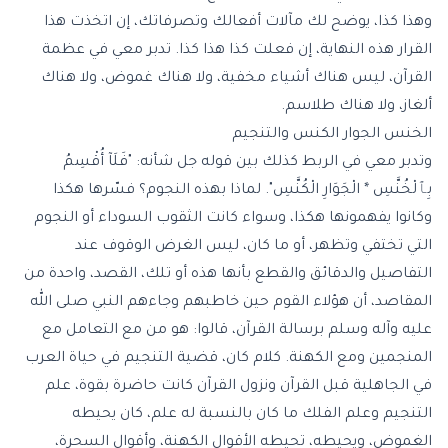
وهذا كذا، يوضح لك مآلات أفعالك وتصرفاتك، إن اتخذت هذا
القرار هذه النهاية، إن فعلت كذا هذا كذا. تدبر معي في عظمة
القرآن، ليس هناك أشياء مخفية، ولا هناك غموض، ولا هناك
ألغاز، ولا هناك طلاسم.
الخنس الجوار الكنس والتنجيم
وتدبر معي في الربط كذلك بين قوله جل شأنه: "فَلَآ أُقْسِمُ
بِٱلْخُنَّسِ * الْجَوَارِ الْكُنَّسِ". لماذا بهذه النجوم؟ فسّرها هكذا
وكانوا يفهمونها هكذا، وسواء كانت الثقوب السوداء أو النجوم
التي تختفي وتظهر، أو ما كان، ليس الغرض الوقوف عند
التفاصيل والدقائق والقطع بأنها هذه أو تلك، القصد، واحدة من
المقاصد، أن هؤلاء القوم حين خاطبهم وجاءهم النبي صلى الله
عليه وآله وسلم برسالة القرآن، قالوا: هو من مع التعامل مع
المنجمين ومع الكهنة. كلام كان، قضية التنجيم في حياة العرب
في الجاهلية قبل القرآن ونزول القرآن كانت حاضرة بقوة، علم
التنجيم وعلم الفلك ما كان بالنسبة له علم، كان يحيطه
الغموض، ويحيطه، تحيطه الأقوال الكهنة، وأقوال السحرة،