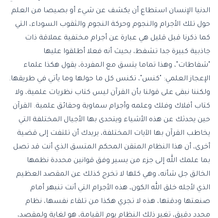
الدنيا الإنسان استطاع أن يكشف عن شيء أو بصيصا من العلم
حول تلك الأجرام والنجوم وحركة النجوم والثقوب السوداء، التي
كما ذكرنا قبل قليل هي عبارة عن أجرام مختفية عملاقة ذات
جاذبية كبيرة جدا تشفط، بحيث أنه فعلا أطلقوا عليها
"شفاطات"، وهذا تماما يتسق مع المفردة، يقول هكذا علماء
الإعجاز العلمي: "كنس"، تكنس كل ما حولها وما يأتي في طريقها.
ولكننا نبقى على قولنا بأن القرآن ليس كتاب نظريات علمية، ولا
كتاب أفلاك وفلك وعلمه وأجرام سماوية وحقائق علمية. القرآن
حين يحدثك عن هذه الأشياء ويتحدى بها الأجيال المختلفة التي
يخاطب القرآن بها الآيات المختلفة، يريدك أن تلتفت إلى قضية
أخرى، أن هذا النظام المتقن المحكم المتسق الذي أنت قد تصل
بما علمك الله إلى جزء من يسير وفق قوانين محددة نظمها
الخالق جل شأنه، وهي كلها لا تخرج كذلك عن المقصد العظيم
الذي لأجله خلق الله الكون، هذه الأجرام التي أنت تنبهر أمام
صنعتها ودقتها، هذه لا تجري هكذا من تلقاء نفسها، نظام
محدد دقيق، تغير ذلك النظام يوم القيامة، هو لغاية ولمقصد،